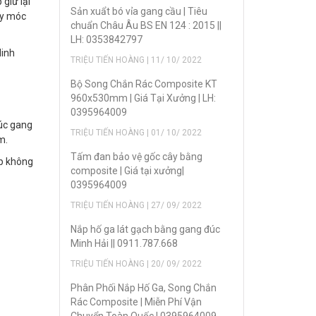
 giữ lại
Sản xuẩt bó vỉa gang cầu | Tiêu
áy móc
chuẩn Châu Âu BS EN 124 : 2015 ||
LH: 0353842797
Minh
TRIỆU TIẾN HOÀNG | 11/ 10/ 2022
Bộ Song Chắn Rác Composite KT
960x530mm | Giá Tại Xưởng | LH:
0395964009
đúc gang
TRIỆU TIẾN HOÀNG | 01/ 10/ 2022
m.
Tấm đan bảo vệ gốc cây bằng
p không
composite | Giá tại xưởng|
0395964009
TRIỆU TIẾN HOÀNG | 27/ 09/ 2022
Nắp hố ga lát gạch bằng gang đúc
Minh Hải || 0911.787.668
TRIỆU TIẾN HOÀNG | 20/ 09/ 2022
Phân Phối Nắp Hố Ga, Song Chắn
Rác Composite | Miễn Phí Vận