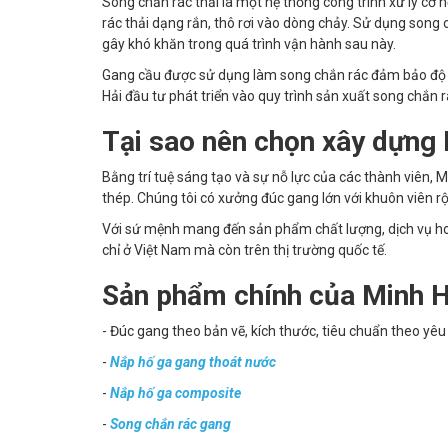
Song chắn rác thải là một hệ thống công trình xử lý cơ h
rác thải dạng rắn, thô rơi vào dòng chảy. Sử dụng so
gây khó khăn trong quá trình vận hành sau này.
Gang cầu được sử dụng làm song chắn rác đảm bảo độ bề
Hải đầu tư phát triển vào quy trình sản xuất song chắn 
Tại sao nên chọn xây dựng
Bằng trí tuệ sáng tạo và sự nỗ lực của các thành viên,
thép. Chúng tôi có xưởng đúc gang lớn với khuôn viên rộ
Với sứ mệnh mang đến sản phẩm chất lượng, dịch vụ h
chỉ ở Việt Nam mà còn trên thị trường quốc tế.
Sản phẩm chính của Minh Hả
- Đúc gang theo bản vẽ, kích thước, tiêu chuẩn theo yê
-
Nắp hố ga gang thoát nước
-
Nắp hố ga composite
-
Song chắn rác gang