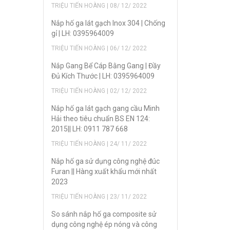
TRIỆU TIẾN HOÀNG | 08/ 12/ 2022
Nắp hố ga lát gạch Inox 304 | Chống
gỉ | LH: 0395964009
TRIỆU TIẾN HOÀNG | 06/ 12/ 2022
Nắp Gang Bể Cáp Bằng Gang | Đầy
Đủ Kích Thước | LH: 0395964009
TRIỆU TIẾN HOÀNG | 02/ 12/ 2022
Nắp hố ga lát gạch gang cầu Minh
Hải theo tiêu chuẩn BS EN 124:
2015|| LH: 0911 787 668
TRIỆU TIẾN HOÀNG | 24/ 11/ 2022
Nắp hố ga sử dụng công nghệ đúc
Furan || Hàng xuất khẩu mới nhất
2023
TRIỆU TIẾN HOÀNG | 23/ 11/ 2022
So sánh nắp hố ga composite sử
dụng công nghệ ép nóng và công