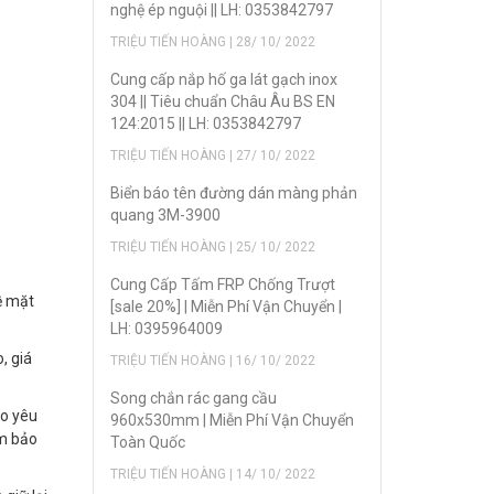
nghệ ép nguội || LH: 0353842797
TRIỆU TIẾN HOÀNG | 28/ 10/ 2022
Cung cấp nắp hố ga lát gạch inox
304 || Tiêu chuẩn Châu Âu BS EN
124:2015 || LH: 0353842797
TRIỆU TIẾN HOÀNG | 27/ 10/ 2022
Biển báo tên đường dán màng phản
quang 3M-3900
TRIỆU TIẾN HOÀNG | 25/ 10/ 2022
Cung Cấp Tấm FRP Chống Trượt
ề mặt
[sale 20%] | Miễn Phí Vận Chuyển |
LH: 0395964009
, giá
TRIỆU TIẾN HOÀNG | 16/ 10/ 2022
Song chắn rác gang cầu
eo yêu
960x530mm | Miễn Phí Vận Chuyển
ảm bảo
Toàn Quốc
TRIỆU TIẾN HOÀNG | 14/ 10/ 2022