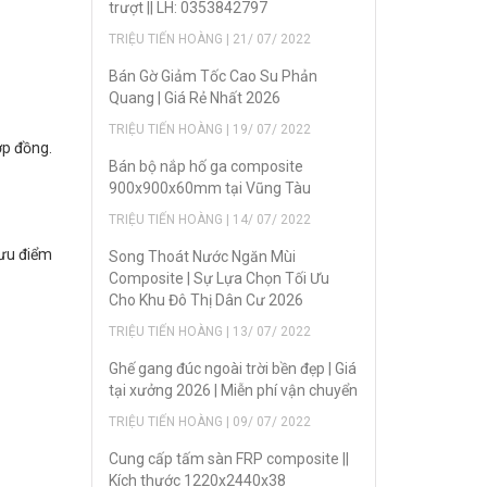
trượt || LH: 0353842797
TRIỆU TIẾN HOÀNG | 21/ 07/ 2022
Bán Gờ Giảm Tốc Cao Su Phản
Quang | Giá Rẻ Nhất 2026
TRIỆU TIẾN HOÀNG | 19/ 07/ 2022
ợp đồng.
Bán bộ nắp hố ga composite
900x900x60mm tại Vũng Tàu
TRIỆU TIẾN HOÀNG | 14/ 07/ 2022
 ưu điểm
Song Thoát Nước Ngăn Mùi
Composite | Sự Lựa Chọn Tối Ưu
Cho Khu Đô Thị Dân Cư 2026
TRIỆU TIẾN HOÀNG | 13/ 07/ 2022
Ghế gang đúc ngoài trời bền đẹp | Giá
tại xưởng 2026 | Miễn phí vận chuyển
TRIỆU TIẾN HOÀNG | 09/ 07/ 2022
Cung cấp tấm sàn FRP composite ||
Kích thước 1220x2440x38