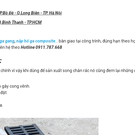
.Bồ Đề - Q.Long Biên - TP. Hà Nội
 Q.Bình Thạnh - TP.HCM
 ga gang
,
nắp hố ga composite
... bàn giao tại công trình, đúng hạn theo h
liên hệ theo
Hotline 0911.787.668
:
i chính vì vậy khi dùng để sản xuất song chắn rác nó cũng đem lại những
ộ gây cong vênh.
đặt.
a.