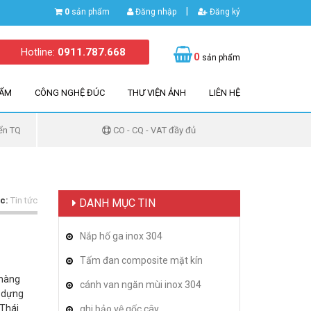
|
0
sản phẩm
Đăng nhập
Đăng ký
Hotline:
0911.787.668
0
sản phẩm
HẨM
CÔNG NGHỆ ĐÚC
THƯ VIỆN ẢNH
LIÊN HỆ
ển TQ
CO - CQ - VAT đầy đủ
c:
Tin tức
DANH MỤC TIN
Nắp hố ga inox 304
Tấm đan composite mặt kín
 hàng
cánh van ngăn mùi inox 304
y dựng
 Thái
ghi bảo vệ gốc cây