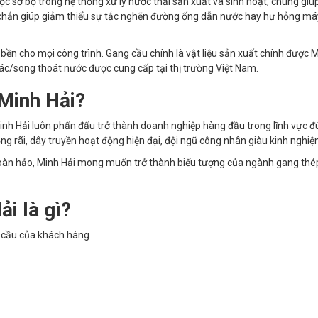
ọc sơ bộ trong hệ thống xử lý nước thải sản xuất và sinh hoạt, chúng giúp
ng chắn giúp giảm thiểu sự tắc nghẽn đường ống dẫn nước hay hư hỏng m
n cho mọi công trình. Gang cầu chính là vật liệu sản xuất chính được 
rác/song thoát nước được cung cấp tại thị trường Việt Nam.
 Minh Hải?
 Minh Hải luôn phấn đấu trở thành doanh nghiệp hàng đầu trong lĩnh vực 
ng rãi, dây truyền hoạt động hiện đại, đội ngũ công nhân giàu kinh nghiệ
oàn hảo, Minh Hải mong muốn trở thành biểu tượng của ngành gang thé
i là gì?
u cầu của khách hàng