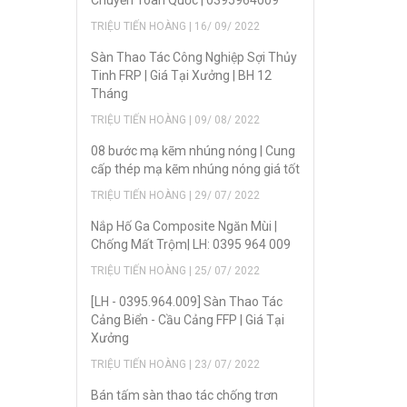
Chuyển Toàn Quốc | 0395964009
TRIỆU TIẾN HOÀNG | 16/ 09/ 2022
Sàn Thao Tác Công Nghiệp Sợi Thủy
Tinh FRP | Giá Tại Xưởng | BH 12
Tháng
TRIỆU TIẾN HOÀNG | 09/ 08/ 2022
08 bước mạ kẽm nhúng nóng | Cung
cấp thép mạ kẽm nhúng nóng giá tốt
TRIỆU TIẾN HOÀNG | 29/ 07/ 2022
Nắp Hố Ga Composite Ngăn Mùi |
Chống Mất Trộm| LH: 0395 964 009
TRIỆU TIẾN HOÀNG | 25/ 07/ 2022
[LH - 0395.964.009] Sàn Thao Tác
Cảng Biển - Cầu Cảng FFP | Giá Tại
Xưởng
TRIỆU TIẾN HOÀNG | 23/ 07/ 2022
Bán tấm sàn thao tác chống trơn