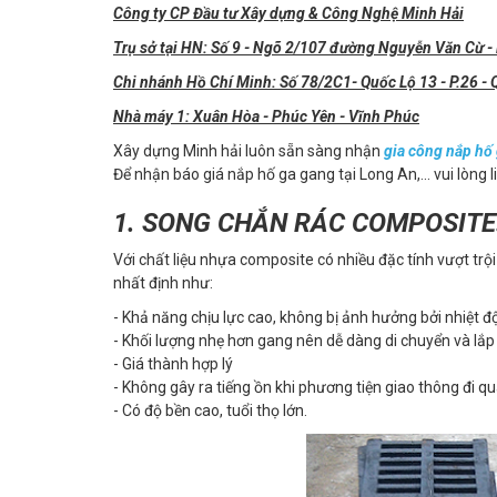
Công ty CP Đầu tư Xây dựng & Công Nghệ Minh Hải
Trụ sở tại HN: Số 9 - Ngõ 2/107 đường Nguyễn Văn Cừ - P
Chi nhánh Hồ Chí Minh: Số 78/2C1- Quốc Lộ 13 - P.26 -
Nhà máy 1: Xuân Hòa - Phúc Yên - Vĩnh Phúc
Xây dựng Minh hải luôn sẵn sàng nhận
gia công nắp hố
Để nhận báo giá nắp hố ga gang tại Long An,... vui lòng 
1. SONG CHẮN RÁC COMPOSITE
Với chất liệu nhựa composite có nhiều đặc tính vượt trộ
nhất định như:
- Khả năng chịu lực cao, không bị ảnh hưởng bởi nhiệt đ
- Khối lượng nhẹ hơn gang nên dễ dàng di chuyển và lắp 
- Giá thành hợp lý
- Không gây ra tiếng ồn khi phương tiện giao thông đi qu
- Có độ bền cao, tuổi thọ lớn.