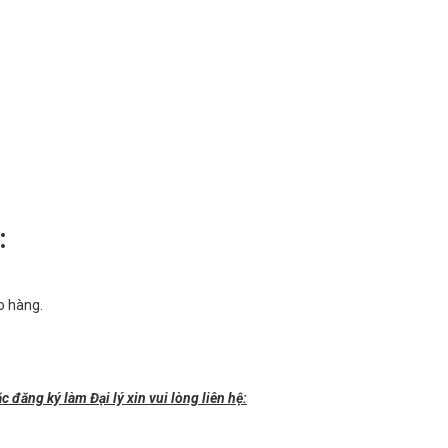
:
o hàng.
đăng ký làm Đại lý xin vui lòng liên hệ: