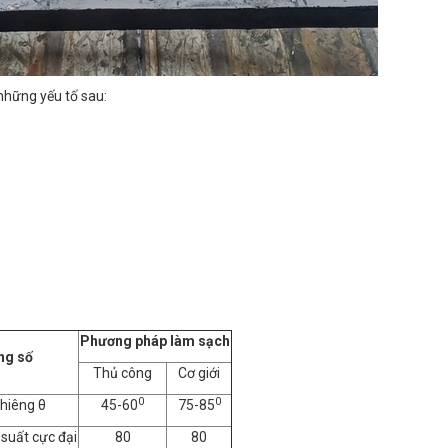
 những yếu tố sau:
Phương pháp làm sạch
ng số
Thủ công
Cơ giới
0
0
hiêng θ
45-60
75-85
 suất cực đại
80
80