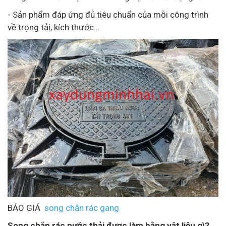
- Sản phẩm đáp ứng đủ tiêu chuẩn của mỗi công trình
về trọng tải, kích thước...
BÁO GIÁ
song chắn rác gang
Song chắn rác nước thải được làm bằng vật liệu gì?