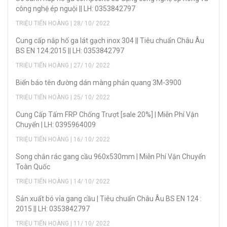
công nghệ ép nguội || LH: 0353842797
TRIỆU TIẾN HOÀNG | 28/ 10/ 2022
Cung cấp nắp hố ga lát gạch inox 304 || Tiêu chuẩn Châu Âu
BS EN 124:2015 || LH: 0353842797
TRIỆU TIẾN HOÀNG | 27/ 10/ 2022
Biển báo tên đường dán màng phản quang 3M-3900
TRIỆU TIẾN HOÀNG | 25/ 10/ 2022
Cung Cấp Tấm FRP Chống Trượt [sale 20%] | Miễn Phí Vận
Chuyển | LH: 0395964009
TRIỆU TIẾN HOÀNG | 16/ 10/ 2022
Song chắn rác gang cầu 960x530mm | Miễn Phí Vận Chuyển
Toàn Quốc
TRIỆU TIẾN HOÀNG | 14/ 10/ 2022
Sản xuẩt bó vỉa gang cầu | Tiêu chuẩn Châu Âu BS EN 124 :
2015 || LH: 0353842797
TRIỆU TIẾN HOÀNG | 11/ 10/ 2022