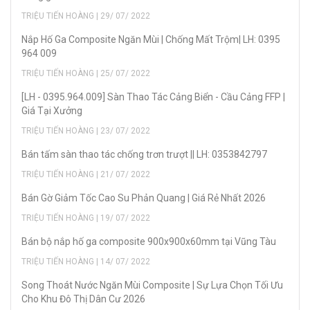
TRIỆU TIẾN HOÀNG | 29/ 07/ 2022
Nắp Hố Ga Composite Ngăn Mùi | Chống Mất Trộm| LH: 0395
964 009
TRIỆU TIẾN HOÀNG | 25/ 07/ 2022
[LH - 0395.964.009] Sàn Thao Tác Cảng Biển - Cầu Cảng FFP |
Giá Tại Xưởng
TRIỆU TIẾN HOÀNG | 23/ 07/ 2022
Bán tấm sàn thao tác chống trơn trượt || LH: 0353842797
TRIỆU TIẾN HOÀNG | 21/ 07/ 2022
Bán Gờ Giảm Tốc Cao Su Phản Quang | Giá Rẻ Nhất 2026
TRIỆU TIẾN HOÀNG | 19/ 07/ 2022
Bán bộ nắp hố ga composite 900x900x60mm tại Vũng Tàu
TRIỆU TIẾN HOÀNG | 14/ 07/ 2022
Song Thoát Nước Ngăn Mùi Composite | Sự Lựa Chọn Tối Ưu
Cho Khu Đô Thị Dân Cư 2026