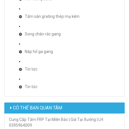
Tấm sàn grating thép mạ kẽm
Song chắn rác gang
Nắp hố ga gang
Tin tức
Tin tức
CÓ THỂ BẠN QUAN TÂM
Cung Cấp Tấm FRP Tại Miền Bắc | Giá Tại Xưởng | LH:
0395964009