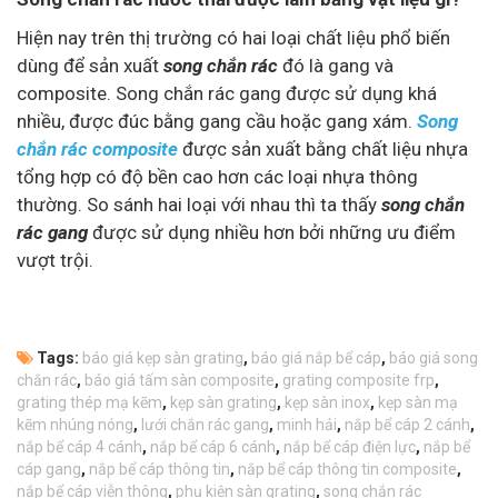
Hiện nay trên thị trường có hai loại chất liệu phổ biến
dùng để sản xuất
song chắn rác
đó là gang và
composite. Song chắn rác gang được sử dụng khá
nhiều, được đúc bằng gang cầu hoặc gang xám.
Song
chắn rác composite
được sản xuất bằng chất liệu nhựa
tổng hợp có độ bền cao hơn các loại nhựa thông
thường. So sánh hai loại với nhau thì ta thấy
song chắn
rác gang
được sử dụng nhiều hơn bởi những ưu điểm
vượt trội.
Tags:
báo giá kẹp sàn grating
,
báo giá nắp bể cáp
,
báo giá song
chắn rác
,
báo giá tấm sàn composite
,
grating composite frp
,
grating thép mạ kẽm
,
kẹp sàn grating
,
kẹp sàn inox
,
kẹp sàn mạ
kẽm nhúng nóng
,
lưới chắn rác gang
,
minh hải
,
nắp bể cáp 2 cánh
,
nắp bể cáp 4 cánh
,
nắp bể cáp 6 cánh
,
nắp bể cáp điện lực
,
nắp bể
cáp gang
,
nắp bể cáp thông tin
,
nắp bể cáp thông tin composite
,
nắp bể cáp viễn thông
,
phụ kiện sàn grating
,
song chắn rác