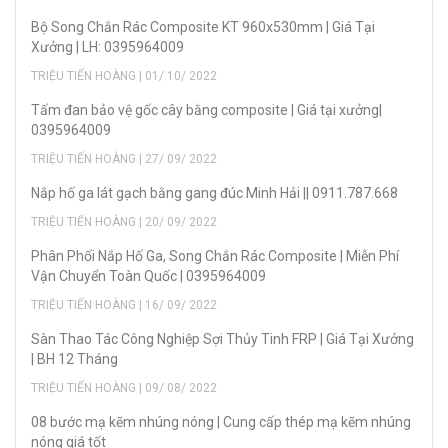
Bộ Song Chắn Rác Composite KT 960x530mm | Giá Tại
Xưởng | LH: 0395964009
TRIỆU TIẾN HOÀNG | 01/ 10/ 2022
Tấm đan bảo vệ gốc cây bằng composite | Giá tại xưởng|
0395964009
TRIỆU TIẾN HOÀNG | 27/ 09/ 2022
Nắp hố ga lát gạch bằng gang đúc Minh Hải || 0911.787.668
TRIỆU TIẾN HOÀNG | 20/ 09/ 2022
Phân Phối Nắp Hố Ga, Song Chắn Rác Composite | Miễn Phí
Vận Chuyển Toàn Quốc | 0395964009
TRIỆU TIẾN HOÀNG | 16/ 09/ 2022
Sàn Thao Tác Công Nghiệp Sợi Thủy Tinh FRP | Giá Tại Xưởng
| BH 12 Tháng
TRIỆU TIẾN HOÀNG | 09/ 08/ 2022
08 bước mạ kẽm nhúng nóng | Cung cấp thép mạ kẽm nhúng
nóng giá tốt