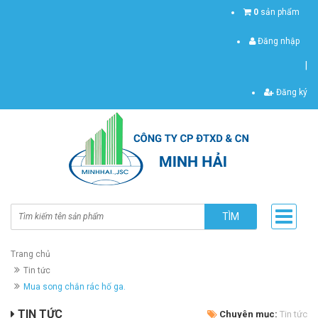
0
sản phẩm
Đăng nhập
|
Đăng ký
TÌM
Trang chủ
Tin tức
Mua song chắn rác hố ga.
TIN TỨC
Chuyên mục:
Tin tức