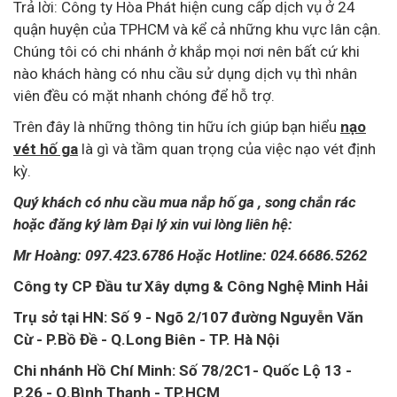
Trả lời: Công ty Hòa Phát hiện cung cấp dịch vụ ở 24
quận huyện của TPHCM và kể cả những khu vực lân cận.
Chúng tôi có chi nhánh ở khắp mọi nơi nên bất cứ khi
nào khách hàng có nhu cầu sử dụng dịch vụ thì nhân
viên đều có mặt nhanh chóng để hỗ trợ.
Trên đây là những thông tin hữu ích giúp bạn hiểu
nạo
vét hố ga
là gì và tầm quan trọng của việc nạo vét định
kỳ.
Quý khách có nhu cầu mua nắp hố ga , song chắn rác
hoặc đăng ký làm Đại lý xin vui lòng liên hệ:
Mr Hoàng: 097.423.6786 Hoặc Hotline: 024.6686.5262
Công ty CP Đầu tư Xây dựng & Công Nghệ Minh Hải
Trụ sở tại HN: Số 9 - Ngõ 2/107 đường Nguyễn Văn
Cừ - P.Bồ Đề - Q.Long Biên - TP. Hà Nội
Chi nhánh Hồ Chí Minh: Số 78/2C1- Quốc Lộ 13 -
P.26 - Q.Bình Thạnh - TP.HCM