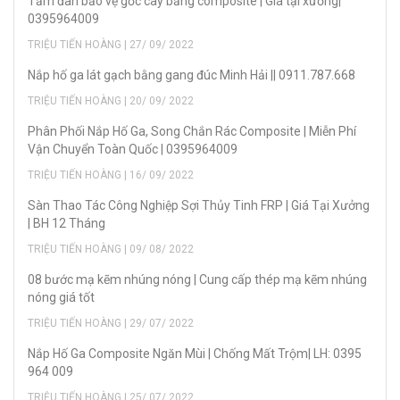
Tấm đan bảo vệ gốc cây bằng composite | Giá tại xưởng|
0395964009
TRIỆU TIẾN HOÀNG | 27/ 09/ 2022
Nắp hố ga lát gạch bằng gang đúc Minh Hải || 0911.787.668
TRIỆU TIẾN HOÀNG | 20/ 09/ 2022
Phân Phối Nắp Hố Ga, Song Chắn Rác Composite | Miễn Phí
Vận Chuyển Toàn Quốc | 0395964009
TRIỆU TIẾN HOÀNG | 16/ 09/ 2022
Sàn Thao Tác Công Nghiệp Sợi Thủy Tinh FRP | Giá Tại Xưởng
| BH 12 Tháng
TRIỆU TIẾN HOÀNG | 09/ 08/ 2022
08 bước mạ kẽm nhúng nóng | Cung cấp thép mạ kẽm nhúng
nóng giá tốt
TRIỆU TIẾN HOÀNG | 29/ 07/ 2022
Nắp Hố Ga Composite Ngăn Mùi | Chống Mất Trộm| LH: 0395
964 009
TRIỆU TIẾN HOÀNG | 25/ 07/ 2022