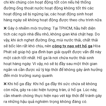
chi khi chúng còn hoạt động tốt còn nếu hệ thống
đường ống thoát nước hoạt động không tốt thì các
hoạt động sẽ bị ngừng lại, các hoạt động sinh hoạt
hàng ngày sẽ không hoạt động được theo chu trình nữa.
❌ Gây ô nhiễm môi trường: Tại TPHCM, hầu hết diện
tích các ngôi nhà đều nhỏ, không gian khá chật hẹp. Do
vậy, khi ách nghẹt đường ống, mùi nước thải, chất thải
sẽ bốc lên rất khó chịu, nên
công ty nạo vét hố ga
Hòa
Phát sẽ giúp hộ gia đình bạn giải quyết được vấn đề này
một cách tốt nhất. Hố ga là nơi chứa nước thải sinh
hoạt hàng ngày. Vì vậy, nó sẽ bị đầy sau một thời gian
ngắn và cần được xử lý kịp thời để không gây ảnh hưởng
đến môi trường xung quanh.
❌ Khi hố ga đầy: Khi hố ga đầy thì sức chứa sẽ không
còn nữa, gây ra các hiện tượng tràn, ứ hố ga. Lúc này,
cần nhanh chóng thực hiện nạo vét kịp thời để tránh gây
ra những hậu quả nghiêm trọng không đáng có.