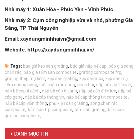
Nhà máy 1: Xuân Hòa - Phúc Yên - Vĩnh Phúc
Nhà máy 2: Cụm công nghiệp vừa và nhỏ, phường Gia
Sàng, TP Thái Nguyên
Email: xaydungminhhaivn@gmail.com
Website: https://xaydungminhhai.vn/
Tags:
báo giá kẹp sàn grating
,
báo giá nắp bể cáp
,
báo giá song
chắn rác
,
báo giá tấm sàn composite
,
grating composite frp
,
grating thép mạ kẽm
,
kẹp sàn grating
,
kẹp sàn inox
,
kẹp sàn mạ
kẽm nhúng nóng
,
lưới chắn rác gang
,
minh hải
,
nắp bể cáp 2 cánh
,
nắp bể cáp 4 cánh
,
nắp bể cáp 6 cánh
,
nắp bể cáp điện lực
,
nắp bể
cáp gang
,
nắp bể cáp thông tin
,
nắp bể cáp thông tin composite
,
nắp bể cáp viễn thông
,
phụ kiện sàn grating
,
song chắn rác
composite
,
tấm sàn frp composite
,
tấm sàn grating
,
tấm sàn
grating composite
,
DANH MỤC TIN