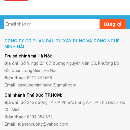
Đăng ký
CÔNG TY CỔ PHẦN ĐẦU TƯ XÂY DỰNG VÀ CÔNG NGHỆ
MINH HẢI
Trụ sở chính tại Hà Nội:
Địa chỉ:
Số 9, ngõ 2/107, đường Nguyễn Văn Cừ, Phường Bồ
Đề, Quận Long Biên, Hà Nội
Điện thoại:
0911.787.668
Email:
xaydungminhhaivn@gmail.com
Chi nhánh Thủ Đức TP.HCM:
Địa chỉ:
Số 246 đường 14 - P. Phước Long A - TP. Thủ Đức - Hồ
Chí Minh
Điện thoại:
0903 354 672
Email:
tuanancuong@yahoo.com