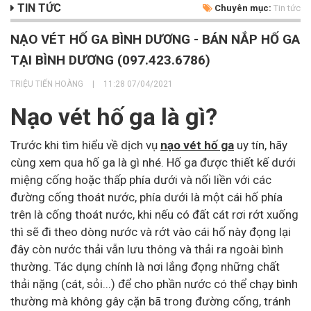
TIN TỨC
Chuyên mục:
Tin tức
NẠO VÉT HỐ GA BÌNH DƯƠNG - BÁN NẮP HỐ GA
TẠI BÌNH DƯƠNG (097.423.6786)
TRIỆU TIẾN HOÀNG
|
11:28 07/04/2021
Nạo vét hố ga là gì?
Trước khi tìm hiểu về dịch vụ
nạo vét hố ga
uy tín, hãy
cùng xem qua hố ga là gì nhé. Hố ga được thiết kế dưới
miệng cống hoặc thấp phía dưới và nối liền với các
đường cống thoát nước, phía dưới là một cái hố phía
trên là cống thoát nước, khi nếu có đất cát rơi rớt xuống
thì sẽ đi theo dòng nước và rớt vào cái hố này đọng lại
đây còn nước thải vẫn lưu thông và thải ra ngoài bình
thường. Tác dụng chính là nơi lắng đọng những chất
thải nặng (cát, sỏi...) để cho phần nước có thể chạy bình
thường mà không gây cặn bã trong đường cống, tránh