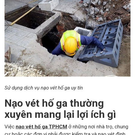
Sử dụng dịch vụ nạo vét hố ga uy tín
Nạo vét hố ga thường
xuyên mang lại lợi ích gì
Việc
nạo vét hố ga TPHCM
ở những nơi nhà trọ, chung
cư hoặc các đơn vị phải được kiểm tra và nạo vét định