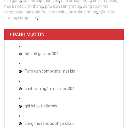
cáp gang
,
nắp bể cáp thông tin
,
nắp bể cáp thông tin composite
,
nắp bể cáp viễn thông
,
phụ kiện sàn grating
,
song chắn rác
composite
,
tấm sàn frp composite
,
tấm sàn grating
,
tấm sàn
grating composite
,
DANH MỤC TIN
Nắp hố ga inox 304
Tấm đan composite mặt kín
cánh van ngăn mùi inox 304
ghi bảo vệ gốc cây
cống thoát nước nhập khẩu