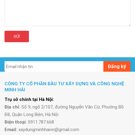
GỬI
Đăng ký
CÔNG TY CỔ PHẦN ĐẦU TƯ XÂY DỰNG VÀ CÔNG NGHỆ
MINH HẢI
Trụ sở chính tại Hà Nội:
Địa chỉ:
Số 9, ngõ 2/107, đường Nguyễn Văn Cừ, Phường Bồ
Đề, Quận Long Biên, Hà Nội
Điện thoại:
0911.787.668
Email:
xaydungminhhaivn@gmail.com