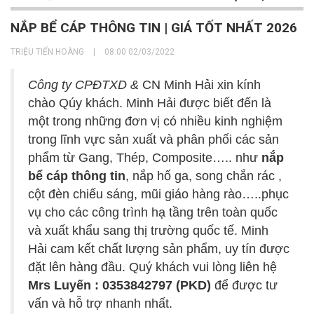
NẮP BỂ CÁP THÔNG TIN | GIÁ TỐT NHẤT 2026
TRIỆU TIẾN HOÀNG
|
08:00 02/03/2022
Công ty CPĐTXD &
CN Minh Hải xin kính
chào Qúy khách. Minh Hải được biết đến là
một trong những đơn vị có nhiều kinh nghiệm
trong lĩnh vực sản xuất và phân phối các sản
phẩm từ Gang, Thép, Composite….. như
nắp
bể cáp thông tin
, nắp hố ga, song chắn rác ,
cột đèn chiếu sáng, mũi giáo hàng rào…..phục
vụ cho các công trình hạ tầng trên toàn quốc
và xuất khẩu sang thị trường quốc tế. Minh
Hải cam kết chất lượng sản phẩm, uy tín được
đặt lên hàng đầu. Quý khách vui lòng liên hệ
Mrs Luyến : 0353842797 (PKD)
để được tư
vấn và hỗ trợ nhanh nhất.