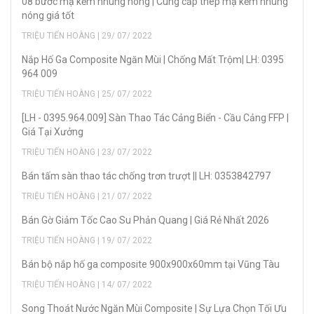
08 bước mạ kẽm nhúng nóng | Cung cấp thép mạ kẽm nhúng
nóng giá tốt
TRIỆU TIẾN HOÀNG | 29/ 07/ 2022
Nắp Hố Ga Composite Ngăn Mùi | Chống Mất Trộm| LH: 0395
964 009
TRIỆU TIẾN HOÀNG | 25/ 07/ 2022
[LH - 0395.964.009] Sàn Thao Tác Cảng Biển - Cầu Cảng FFP |
Giá Tại Xưởng
TRIỆU TIẾN HOÀNG | 23/ 07/ 2022
Bán tấm sàn thao tác chống trơn trượt || LH: 0353842797
TRIỆU TIẾN HOÀNG | 21/ 07/ 2022
Bán Gờ Giảm Tốc Cao Su Phản Quang | Giá Rẻ Nhất 2026
TRIỆU TIẾN HOÀNG | 19/ 07/ 2022
Bán bộ nắp hố ga composite 900x900x60mm tại Vũng Tàu
TRIỆU TIẾN HOÀNG | 14/ 07/ 2022
Song Thoát Nước Ngăn Mùi Composite | Sự Lựa Chọn Tối Ưu