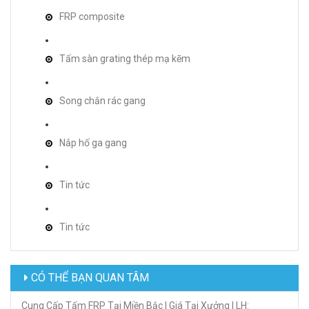
FRP composite
Tấm sàn grating thép mạ kẽm
Song chắn rác gang
Nắp hố ga gang
Tin tức
Tin tức
CÓ THỂ BẠN QUAN TÂM
Cung Cấp Tấm FRP Tại Miền Bắc | Giá Tại Xưởng | LH: