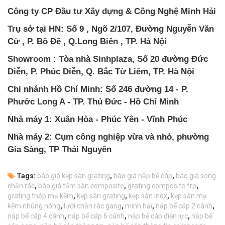
Công ty CP Đầu tư Xây dựng & Công Nghệ Minh Hải
Trụ sở tại HN: Số 9 , Ngõ 2/107, Đường Nguyễn Văn
Cừ , P. Bồ Đề , Q.Long Biên , TP. Hà Nội
Showroom : Tòa nhà Sinhplaza, Số 20 đường Đức
Diễn, P. Phúc Diễn, Q. Bắc Từ Liêm, TP. Hà Nội
Chi nhánh Hồ Chí Minh: Số 246 đường 14 - P.
Phước Long A - TP. Thủ Đức - Hồ Chí Minh
Nhà máy 1: Xuân Hòa - Phúc Yên - Vĩnh Phúc
Nhà máy 2: Cụm công nghiệp vừa và nhỏ, phường
Gia Sàng, TP Thái Nguyên
Tags:
báo giá kẹp sàn grating
,
báo giá nắp bể cáp
,
báo giá song
chắn rác
,
báo giá tấm sàn composite
,
grating composite frp
,
grating thép mạ kẽm
,
kẹp sàn grating
,
kẹp sàn inox
,
kẹp sàn mạ
kẽm nhúng nóng
,
lưới chắn rác gang
,
minh hải
,
nắp bể cáp 2 cánh
,
nắp bể cáp 4 cánh
,
nắp bể cáp 6 cánh
,
nắp bể cáp điện lực
,
nắp bể