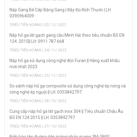
Nắp Gang Bể Cáp Bằng Gang | Đầy Đủ Kích Thước | LH:
0395964009
TRIỆU TIẾN HOÀNG | 02/ 12/ 2022
Nắp hố ga lát gạch gang cầu Minh Hải theo tiêu chuẩn BS EN
124: 2015|| LH: 0911 787 668
TRIỆU TIẾN HOÀNG | 24/ 11/ 2022
Nắp hố ga sử dụng công nghệ đúc Furan || Hàng xuất khẩu
mới nhất 2023
TRIỆU TIẾN HOÀNG | 23/ 11/ 2022
So sánh nắp hố ga composite sử dụng công nghệ ép nóng và
công nghệ ép nguội || LH: 0353842797
TRIỆU TIẾN HOÀNG | 28/ 10/ 2022
Cung cấp nắp hố ga lát gạch inox 304 || Tiêu chuẩn Châu Âu
BS EN 124:2015 || LH: 0353842797
TRIỆU TIẾN HOÀNG | 27/ 10/ 2022
Biển báo tên đường dán màng phản quang 3M-3900