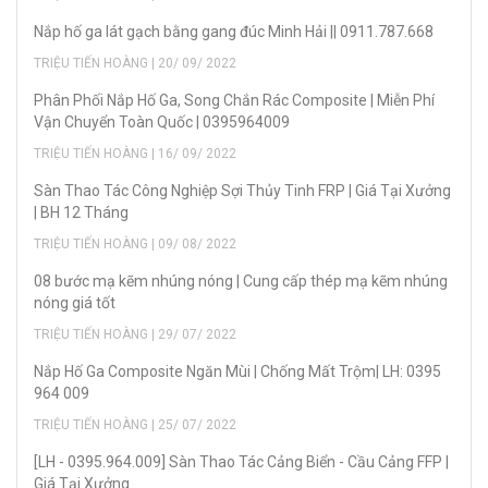
Nắp hố ga lát gạch bằng gang đúc Minh Hải || 0911.787.668
TRIỆU TIẾN HOÀNG | 20/ 09/ 2022
Phân Phối Nắp Hố Ga, Song Chắn Rác Composite | Miễn Phí
Vận Chuyển Toàn Quốc | 0395964009
TRIỆU TIẾN HOÀNG | 16/ 09/ 2022
Sàn Thao Tác Công Nghiệp Sợi Thủy Tinh FRP | Giá Tại Xưởng
| BH 12 Tháng
TRIỆU TIẾN HOÀNG | 09/ 08/ 2022
08 bước mạ kẽm nhúng nóng | Cung cấp thép mạ kẽm nhúng
nóng giá tốt
TRIỆU TIẾN HOÀNG | 29/ 07/ 2022
Nắp Hố Ga Composite Ngăn Mùi | Chống Mất Trộm| LH: 0395
964 009
TRIỆU TIẾN HOÀNG | 25/ 07/ 2022
[LH - 0395.964.009] Sàn Thao Tác Cảng Biển - Cầu Cảng FFP |
Giá Tại Xưởng