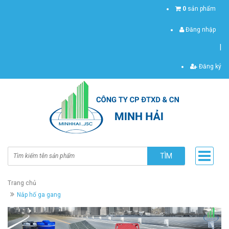
0
sản phẩm
Đăng nhập
|
Đăng ký
TÌM
Trang chủ
Nắp hố ga gang