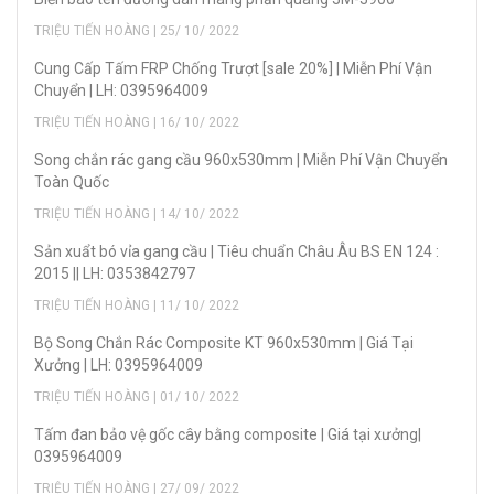
TRIỆU TIẾN HOÀNG | 25/ 10/ 2022
Cung Cấp Tấm FRP Chống Trượt [sale 20%] | Miễn Phí Vận
Chuyển | LH: 0395964009
TRIỆU TIẾN HOÀNG | 16/ 10/ 2022
Song chắn rác gang cầu 960x530mm | Miễn Phí Vận Chuyển
Toàn Quốc
TRIỆU TIẾN HOÀNG | 14/ 10/ 2022
Sản xuẩt bó vỉa gang cầu | Tiêu chuẩn Châu Âu BS EN 124 :
2015 || LH: 0353842797
TRIỆU TIẾN HOÀNG | 11/ 10/ 2022
Bộ Song Chắn Rác Composite KT 960x530mm | Giá Tại
Xưởng | LH: 0395964009
TRIỆU TIẾN HOÀNG | 01/ 10/ 2022
Tấm đan bảo vệ gốc cây bằng composite | Giá tại xưởng|
0395964009
TRIỆU TIẾN HOÀNG | 27/ 09/ 2022