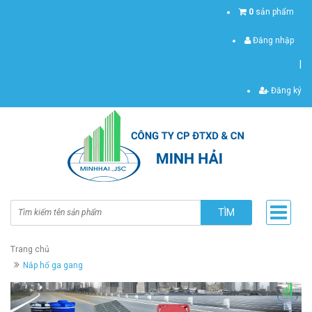
0
sản phẩm
Đăng nhập
|
Đăng ký
TÌM
Trang chủ
Nắp hố ga gang