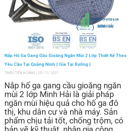
Nắp Hố Ga Gang Gầu Gioăng Ngăn Mùi 2 Lớp Thiết Kế Theo
Yêu Cầu Tại Quảng Ninh || Gía Tại Xưởng ||
TRIỆU TIẾN HOÀNG | 23/ 11/ 2021
Nắp hố ga gang cầu gioăng ngăn
mùi 2 lớp Minh Hải là giải pháp
ngăn mùi hiệu quả cho hố ga đô
thị, khu dân cư và nhà máy. Sản
phẩm chịu tải tốt, chống trộm, có
bản vẽ kỹ thuật, nhận gia công