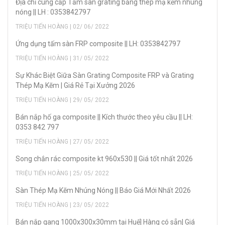
Địa chỉ cung cấp Tấm sàn grating bằng thép mạ kẽm nhúng
nóng || LH : 0353842797
TRIỆU TIẾN HOÀNG | 02/ 06/ 2022
Ứng dụng tấm sàn FRP composite || LH: 0353842797
TRIỆU TIẾN HOÀNG | 31/ 05/ 2022
Sự Khác Biệt Giữa Sàn Grating Composite FRP và Grating
Thép Mạ Kẽm | Giá Rẻ Tại Xưởng 2026
TRIỆU TIẾN HOÀNG | 29/ 05/ 2022
Bán nắp hố ga composite || Kích thước theo yêu cầu || LH:
0353 842 797
TRIỆU TIẾN HOÀNG | 27/ 05/ 2022
Song chắn rác composite kt 960x530 || Giá tốt nhất 2026
TRIỆU TIẾN HOÀNG | 25/ 05/ 2022
Sàn Thép Mạ Kẽm Nhúng Nóng || Báo Giá Mới Nhất 2026
TRIỆU TIẾN HOÀNG | 23/ 05/ 2022
Bán nắp gang 1000x300x30mm tại Huế| Hàng có sẵn| Giá