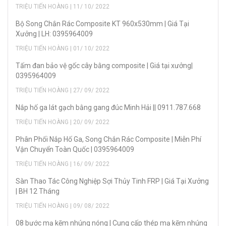
TRIỆU TIẾN HOÀNG | 11/ 10/ 2022
Bộ Song Chắn Rác Composite KT 960x530mm | Giá Tại
Xưởng | LH: 0395964009
TRIỆU TIẾN HOÀNG | 01/ 10/ 2022
Tấm đan bảo vệ gốc cây bằng composite | Giá tại xưởng|
0395964009
TRIỆU TIẾN HOÀNG | 27/ 09/ 2022
Nắp hố ga lát gạch bằng gang đúc Minh Hải || 0911.787.668
TRIỆU TIẾN HOÀNG | 20/ 09/ 2022
Phân Phối Nắp Hố Ga, Song Chắn Rác Composite | Miễn Phí
Vận Chuyển Toàn Quốc | 0395964009
TRIỆU TIẾN HOÀNG | 16/ 09/ 2022
Sàn Thao Tác Công Nghiệp Sợi Thủy Tinh FRP | Giá Tại Xưởng
| BH 12 Tháng
TRIỆU TIẾN HOÀNG | 09/ 08/ 2022
08 bước mạ kẽm nhúng nóng | Cung cấp thép mạ kẽm nhúng