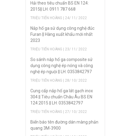
Hải theo tiêu chuẩn BS EN 124:
2015|| LH: 0911 787 668
TRIỆU TIẾN HOÀNG | 24/ 11/ 2022
Nắp hố ga sử dụng công nghệ đúc
Furan || Hàng xuất khẩu mới nhất
2023
TRIỆU TIẾN HOÀNG | 23/ 11/ 2022
So sánh nắp hố ga composite sử
dụng công nghệ ép nóng và công
nghệ ép nguội || LH: 0353842797
TRIỆU TIẾN HOÀNG | 28/ 10/ 2022
Cung cấp nắp hố ga lát gạch inox
304 || Tiêu chuẩn Châu Âu BS EN
124:2015 || LH: 0353842797
TRIỆU TIẾN HOÀNG | 27/ 10/ 2022
Biển báo tên đường dán màng phản
quang 3M-3900