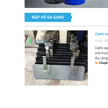
NẮP HỐ GA GANG
Cánh va
TRIỆU TI
Cánh van
môi trườ
thị, công
Chuyê