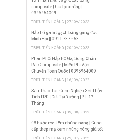
Tấm đan bảo vệ gốc cây bằng
composite | Giá tại xưởng|
0395964009
TRIỆU TIẾN HOÀNG | 27/ 09/ 2022
Nắp hố ga lát gạch bằng gang đúc
Minh Hải || 0911.787.668
TRIỆU TIẾN HOÀNG | 20/ 09/ 2022
Phân Phối Nắp Hố Ga, Song Chắn
Rác Composite | Miễn Phí Vận
Chuyển Toàn Quốc | 0395964009
TRIỆU TIẾN HOÀNG | 16/ 09/ 2022
Sàn Thao Tác Công Nghiệp Sợi Thủy
Tinh FRP | Giá Tại Xưởng | BH 12
Tháng
TRIỆU TIẾN HOÀNG | 09/ 08/ 2022
08 bước mạ kẽm nhúng nóng | Cung
cấp thép mạ kẽm nhúng nóng giá tốt
TRIỆU TIẾN HOÀNG | 29/ 07/ 2022