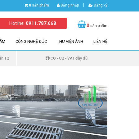
|
0
sản phẩm
Đăng nhập
Đăng ký
Hotline:
0911.787.668
0
sản phẩm
HẨM
CÔNG NGHỆ ĐÚC
THƯ VIỆN ẢNH
LIÊN HỆ
ển TQ
CO - CQ - VAT đầy đủ