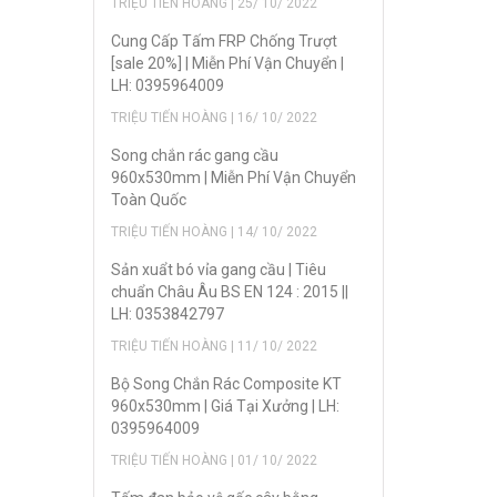
TRIỆU TIẾN HOÀNG | 25/ 10/ 2022
Cung Cấp Tấm FRP Chống Trượt
[sale 20%] | Miễn Phí Vận Chuyển |
LH: 0395964009
TRIỆU TIẾN HOÀNG | 16/ 10/ 2022
Song chắn rác gang cầu
960x530mm | Miễn Phí Vận Chuyển
Toàn Quốc
TRIỆU TIẾN HOÀNG | 14/ 10/ 2022
Sản xuẩt bó vỉa gang cầu | Tiêu
chuẩn Châu Âu BS EN 124 : 2015 ||
LH: 0353842797
TRIỆU TIẾN HOÀNG | 11/ 10/ 2022
Bộ Song Chắn Rác Composite KT
960x530mm | Giá Tại Xưởng | LH:
0395964009
TRIỆU TIẾN HOÀNG | 01/ 10/ 2022