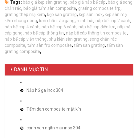
Tags:
báo giá kẹp sàn grating
,
báo giá nắp bể cáp
,
báo giá song
chắn rác
,
báo giá tấm sàn composite
,
grating composite frp
,
grating thép mạ kẽm
,
kẹp sàn grating
,
kẹp sàn inox
,
kẹp sàn mạ
kẽm nhúng nóng
,
lưới chắn rác gang
,
minh hải
,
nắp bể cáp 2 cánh
,
nắp bể cáp 4 cánh
,
nắp bể cáp 6 cánh
,
nắp bể cáp điện lực
,
nắp bể
cáp gang
,
nắp bể cáp thông tin
,
nắp bể cáp thông tin composite
,
nắp bể cáp viễn thông
,
phụ kiện sàn grating
,
song chắn rác
composite
,
tấm sàn frp composite
,
tấm sàn grating
,
tấm sàn
grating composite
,
DANH MỤC TIN
Nắp hố ga inox 304
Tấm đan composite mặt kín
cánh van ngăn mùi inox 304