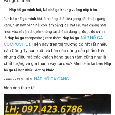
và người thân.
Nắp hố ga minh hải, Nắp hố ga khung vuông nắp tròn.
1. - Nắp hố ga minh hải
làm bằng chất liệu gang cầu hoặc gang
xám, hiện nay Minh hải còn làm bằng loại vật liệu vừa chống mài
mòn vừa rễ vận chuyển không tái chế sử dụng lại được đó chính
NẮP HỐ GA
là
Nắp hố ga
composite.( xem thêm
Nắp hố ga
COMPOSITE
). Hiện nay trên thị trường có rất rất nhiều
các Công Ty sản xuất và bán các dòng sản phẩm trên
nhưng điều mà các khách hàng quan tâm cũng như là
chất lượng và giá thành vậy tại sao? Minh Hải lại bán
Nắp
hố ga rẻ hơn nhiều đơn vị khác.
NẮP HỐ GA GANG
- ===>>> XEM THÊM
hình ảnh thực tế