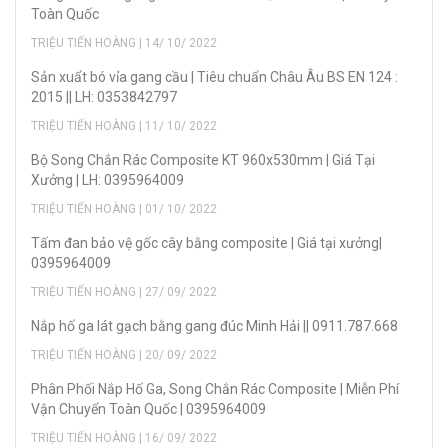
Toàn Quốc
TRIỆU TIẾN HOÀNG | 14/ 10/ 2022
Sản xuẩt bó vỉa gang cầu | Tiêu chuẩn Châu Âu BS EN 124 :
2015 || LH: 0353842797
TRIỆU TIẾN HOÀNG | 11/ 10/ 2022
Bộ Song Chắn Rác Composite KT 960x530mm | Giá Tại
Xưởng | LH: 0395964009
TRIỆU TIẾN HOÀNG | 01/ 10/ 2022
Tấm đan bảo vệ gốc cây bằng composite | Giá tại xưởng|
0395964009
TRIỆU TIẾN HOÀNG | 27/ 09/ 2022
Nắp hố ga lát gạch bằng gang đúc Minh Hải || 0911.787.668
TRIỆU TIẾN HOÀNG | 20/ 09/ 2022
Phân Phối Nắp Hố Ga, Song Chắn Rác Composite | Miễn Phí
Vận Chuyển Toàn Quốc | 0395964009
TRIỆU TIẾN HOÀNG | 16/ 09/ 2022