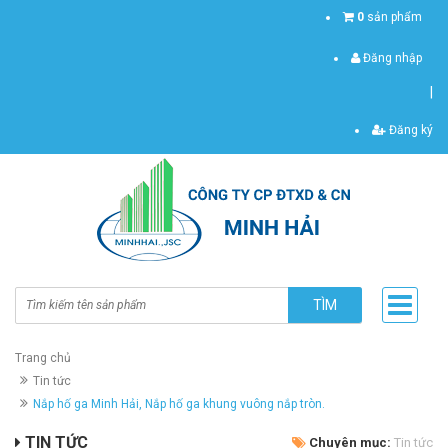
0
sản phẩm
Đăng nhập
|
Đăng ký
TÌM
Trang chủ
Tin tức
Nắp hố ga Minh Hải, Nắp hố ga khung vuông nắp tròn.
TIN TỨC
Chuyên mục:
Tin tức