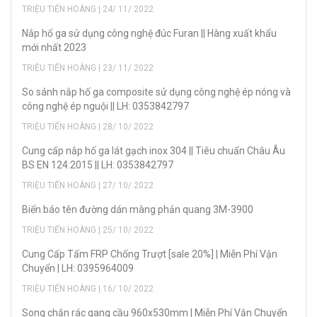
TRIỆU TIẾN HOÀNG | 24/ 11/ 2022
Nắp hố ga sử dụng công nghệ đúc Furan || Hàng xuất khẩu
mới nhất 2023
TRIỆU TIẾN HOÀNG | 23/ 11/ 2022
So sánh nắp hố ga composite sử dụng công nghệ ép nóng và
công nghệ ép nguội || LH: 0353842797
TRIỆU TIẾN HOÀNG | 28/ 10/ 2022
Cung cấp nắp hố ga lát gạch inox 304 || Tiêu chuẩn Châu Âu
BS EN 124:2015 || LH: 0353842797
TRIỆU TIẾN HOÀNG | 27/ 10/ 2022
Biển báo tên đường dán màng phản quang 3M-3900
TRIỆU TIẾN HOÀNG | 25/ 10/ 2022
Cung Cấp Tấm FRP Chống Trượt [sale 20%] | Miễn Phí Vận
Chuyển | LH: 0395964009
TRIỆU TIẾN HOÀNG | 16/ 10/ 2022
Song chắn rác gang cầu 960x530mm | Miễn Phí Vận Chuyển