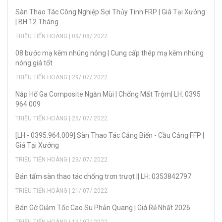
Sàn Thao Tác Công Nghiệp Sợi Thủy Tinh FRP | Giá Tại Xưởng
| BH 12 Tháng
TRIỆU TIẾN HOÀNG | 09/ 08/ 2022
08 bước mạ kẽm nhúng nóng | Cung cấp thép mạ kẽm nhúng
nóng giá tốt
TRIỆU TIẾN HOÀNG | 29/ 07/ 2022
Nắp Hố Ga Composite Ngăn Mùi | Chống Mất Trộm| LH: 0395
964 009
TRIỆU TIẾN HOÀNG | 25/ 07/ 2022
[LH - 0395.964.009] Sàn Thao Tác Cảng Biển - Cầu Cảng FFP |
Giá Tại Xưởng
TRIỆU TIẾN HOÀNG | 23/ 07/ 2022
Bán tấm sàn thao tác chống trơn trượt || LH: 0353842797
TRIỆU TIẾN HOÀNG | 21/ 07/ 2022
Bán Gờ Giảm Tốc Cao Su Phản Quang | Giá Rẻ Nhất 2026
TRIỆU TIẾN HOÀNG | 19/ 07/ 2022