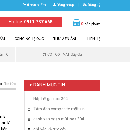
|
0
sản phẩm
Đăng nhập
Đăng ký
Hotline:
0911.787.668
0
sản phẩm
HẨM
CÔNG NGHỆ ĐÚC
THƯ VIỆN ẢNH
LIÊN HỆ
ển TQ
CO - CQ - VAT đầy đủ
c:
Tin tức
DANH MỤC TIN
Nắp hố ga inox 304
Tấm đan composite mặt kín
i ta
cánh van ngăn mùi inox 304
hơn là
 tiếp
ghi bảo vệ gốc cây