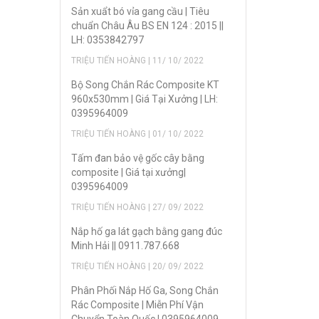
Sản xuẩt bó vỉa gang cầu | Tiêu
chuẩn Châu Âu BS EN 124 : 2015 ||
LH: 0353842797
TRIỆU TIẾN HOÀNG | 11/ 10/ 2022
Bộ Song Chắn Rác Composite KT
960x530mm | Giá Tại Xưởng | LH:
0395964009
TRIỆU TIẾN HOÀNG | 01/ 10/ 2022
Tấm đan bảo vệ gốc cây bằng
composite | Giá tại xưởng|
0395964009
TRIỆU TIẾN HOÀNG | 27/ 09/ 2022
Nắp hố ga lát gạch bằng gang đúc
Minh Hải || 0911.787.668
TRIỆU TIẾN HOÀNG | 20/ 09/ 2022
Phân Phối Nắp Hố Ga, Song Chắn
Rác Composite | Miễn Phí Vận