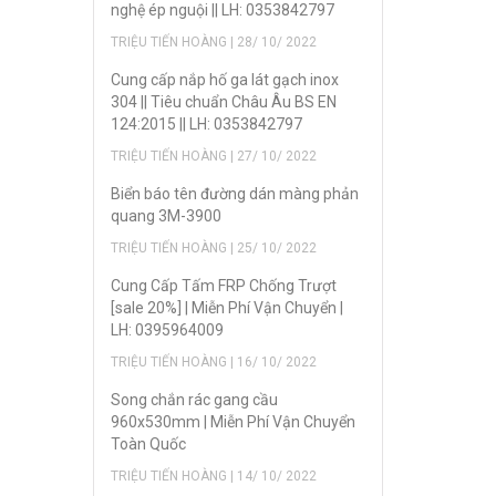
nghệ ép nguội || LH: 0353842797
TRIỆU TIẾN HOÀNG | 28/ 10/ 2022
Cung cấp nắp hố ga lát gạch inox
304 || Tiêu chuẩn Châu Âu BS EN
124:2015 || LH: 0353842797
TRIỆU TIẾN HOÀNG | 27/ 10/ 2022
Biển báo tên đường dán màng phản
quang 3M-3900
TRIỆU TIẾN HOÀNG | 25/ 10/ 2022
Cung Cấp Tấm FRP Chống Trượt
[sale 20%] | Miễn Phí Vận Chuyển |
LH: 0395964009
TRIỆU TIẾN HOÀNG | 16/ 10/ 2022
Song chắn rác gang cầu
960x530mm | Miễn Phí Vận Chuyển
Toàn Quốc
TRIỆU TIẾN HOÀNG | 14/ 10/ 2022