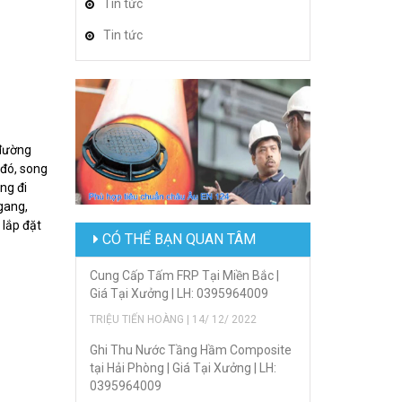
Tin tức
Tin tức
 đường
 đó, song
ng đi
gang,
 lắp đặt
CÓ THỂ BẠN QUAN TÂM
Cung Cấp Tấm FRP Tại Miền Bắc |
Giá Tại Xưởng | LH: 0395964009
TRIỆU TIẾN HOÀNG | 14/ 12/ 2022
Ghi Thu Nước Tầng Hầm Composite
tại Hải Phòng | Giá Tại Xưởng | LH:
0395964009