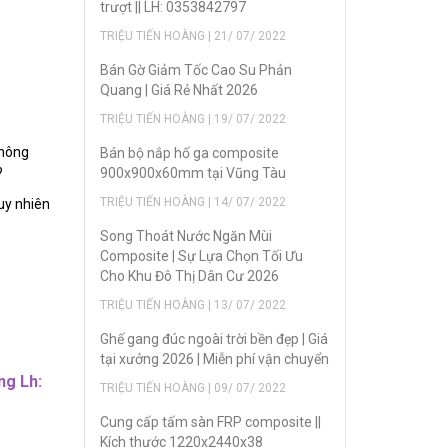
trượt || LH: 0353842797
TRIỆU TIẾN HOÀNG | 21/ 07/ 2022
Bán Gờ Giảm Tốc Cao Su Phản
Quang | Giá Rẻ Nhất 2026
TRIỆU TIẾN HOÀNG | 19/ 07/ 2022
không
Bán bộ nắp hố ga composite
?
900x900x60mm tại Vũng Tàu
TRIỆU TIẾN HOÀNG | 14/ 07/ 2022
uy nhiên
Song Thoát Nước Ngăn Mùi
Composite | Sự Lựa Chọn Tối Ưu
Cho Khu Đô Thị Dân Cư 2026
TRIỆU TIẾN HOÀNG | 13/ 07/ 2022
Ghế gang đúc ngoài trời bền đẹp | Giá
tại xưởng 2026 | Miễn phí vận chuyển
ng Lh:
TRIỆU TIẾN HOÀNG | 09/ 07/ 2022
Cung cấp tấm sàn FRP composite ||
Kích thước 1220x2440x38