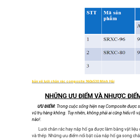
bản vẽ lưới chắn rác composite 960x530 Minh Hải
NHỮNG ƯU ĐIỂM VÀ NHƯỢC ĐIỂ
ƯU ĐIỂM
: Trong cuộc sống hiện nay Composite được sử d
vũ trụ hàng không. Tuy nhiên, không phải ai cũng hiểu rõ v
nào!.
Lưới chắn rác hay nắp hố ga được làm bằng vật liệ
và thép. Những ưu điểm nổi bật của nắp hố ga song chắ