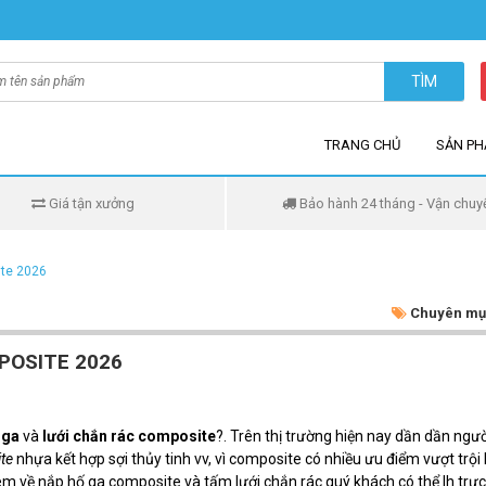
TÌM
TRANG CHỦ
SẢN P
Giá tận xưởng
Bảo hành 24 tháng - Vận chuy
ite 2026
Chuyên mụ
POSITE 2026
 ga
và
lưới chắn rác composite
?. Trên thị trường hiện nay dần dần ngườ
ite
nhựa kết hợp sợi thủy tinh vv, vì composite có nhiều ưu điểm vượt trội 
êm về nắp hố ga composite và tấm lưới chắn rác quý khách có thể lh trực