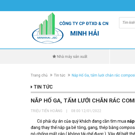
Nhà máy sản xuất
Trang chủ
Tin tức
Nắp Hố Ga, tấm lưới chắn rác compos
TIN TỨC
NẮP HỐ GA, TẤM LƯỚI CHẮN RÁC COM
TRIỆU TIẾN HOÀNG
|
08:00 12/01/2022
Có phải dự án của quý khách đang cần tìm mua
nắp
đang thay thế nắp ga bê tông, gang, thép bằng
compos
nó chống mất cắp ( không tái chế được ). Vậy để biết th