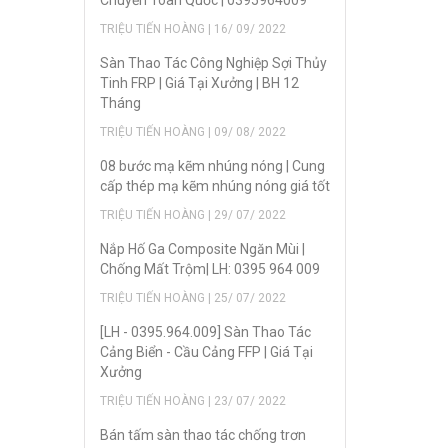
Chuyển Toàn Quốc | 0395964009
TRIỆU TIẾN HOÀNG | 16/ 09/ 2022
Sàn Thao Tác Công Nghiệp Sợi Thủy
Tinh FRP | Giá Tại Xưởng | BH 12
Tháng
TRIỆU TIẾN HOÀNG | 09/ 08/ 2022
08 bước mạ kẽm nhúng nóng | Cung
cấp thép mạ kẽm nhúng nóng giá tốt
TRIỆU TIẾN HOÀNG | 29/ 07/ 2022
Nắp Hố Ga Composite Ngăn Mùi |
Chống Mất Trộm| LH: 0395 964 009
TRIỆU TIẾN HOÀNG | 25/ 07/ 2022
[LH - 0395.964.009] Sàn Thao Tác
Cảng Biển - Cầu Cảng FFP | Giá Tại
Xưởng
TRIỆU TIẾN HOÀNG | 23/ 07/ 2022
Bán tấm sàn thao tác chống trơn