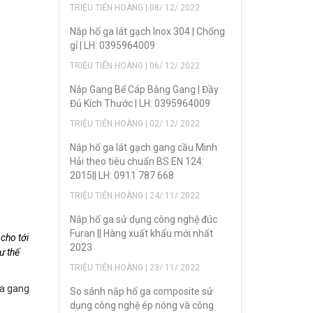
TRIỆU TIẾN HOÀNG | 08/ 12/ 2022
Nắp hố ga lát gạch Inox 304 | Chống
gỉ | LH: 0395964009
TRIỆU TIẾN HOÀNG | 06/ 12/ 2022
Nắp Gang Bể Cáp Bằng Gang | Đầy
Đủ Kích Thước | LH: 0395964009
TRIỆU TIẾN HOÀNG | 02/ 12/ 2022
Nắp hố ga lát gạch gang cầu Minh
Hải theo tiêu chuẩn BS EN 124:
2015|| LH: 0911 787 668
TRIỆU TIẾN HOÀNG | 24/ 11/ 2022
Nắp hố ga sử dụng công nghệ đúc
Furan || Hàng xuất khẩu mới nhất
cho tới
2023
ư thế
TRIỆU TIẾN HOÀNG | 23/ 11/ 2022
ủa gang
So sánh nắp hố ga composite sử
dụng công nghệ ép nóng và công