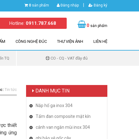
|
0
sản phẩm
Đăng nhập
Đăng ký
Hotline:
0911.787.668
0
sản phẩm
HẨM
CÔNG NGHỆ ĐÚC
THƯ VIỆN ẢNH
LIÊN HỆ
ển TQ
CO - CQ - VAT đầy đủ
c:
Tin tức
DANH MỤC TIN
Nắp hố ga inox 304
Tấm đan composite mặt kín
ợc thiết
cánh van ngăn mùi inox 304
hững ứng
ghi bảo vệ gốc cây