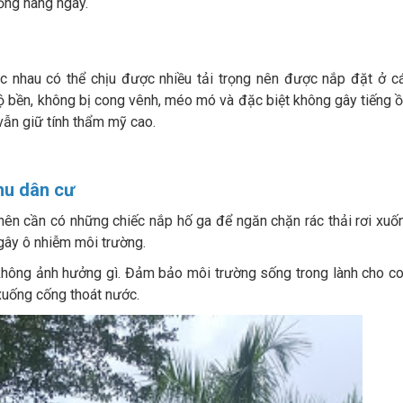
ống hàng ngày.
c nhau có thể chịu được nhiều tải trọng nên được nắp đặt ở c
 bền, không bị cong vênh, méo mó và đặc biệt không gây tiếng ồ
 vẫn giữ tính thẩm mỹ cao.
hu dân cư
n nên cần có những chiếc nắp hố ga để ngăn chặn rác thải rơi xuố
 gây ô nhiễm môi trường.
không ảnh hưởng gì. Đảm bảo môi trường sống trong lành cho c
 xuống cống thoát nước.