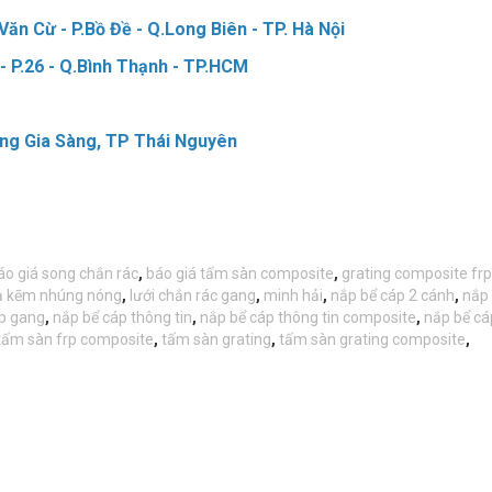
ăn Cừ - P.Bồ Đề - Q.Long Biên - TP. Hà Nội
- P.26 - Q.Bình Thạnh - TP.HCM
ng Gia Sàng, TP Thái Nguyên
áo giá song chắn rác
,
báo giá tấm sàn composite
,
grating composite frp
ạ kẽm nhúng nóng
,
lưới chắn rác gang
,
minh hải
,
nắp bể cáp 2 cánh
,
nắp 
p gang
,
nắp bể cáp thông tin
,
nắp bể cáp thông tin composite
,
nắp bể cá
tấm sàn frp composite
,
tấm sàn grating
,
tấm sàn grating composite
,