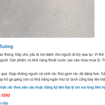
ề đường
ao thông. Đây chủ yếu là nơi dành cho người đi bộ qua lại. Vì thế
gười. Sản phẩm có khả năng thoát nước cao vào mùa mưa lũ. Tr
 quả. Giúp những người vệ sinh rác thải gom rác dễ dàng hơn. 
 Nắp hố ga gang còn có khả năng ngăn mùi từ dưới cống bay lên hiệ
ắn rác theo yêu cầu hoặc đăng ký làm Đại lý xin vui lòng liên hệ
6.5262
h Hải