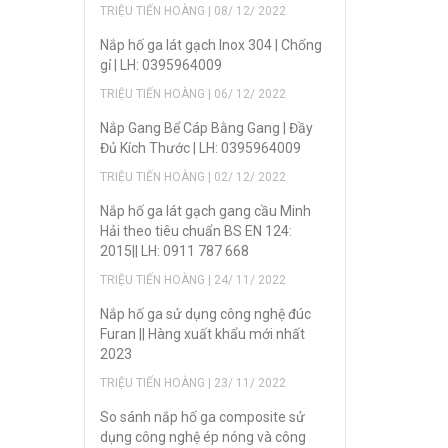
TRIỆU TIẾN HOÀNG | 08/ 12/ 2022
Nắp hố ga lát gạch Inox 304 | Chống
gỉ | LH: 0395964009
TRIỆU TIẾN HOÀNG | 06/ 12/ 2022
Nắp Gang Bể Cáp Bằng Gang | Đầy
Đủ Kích Thước | LH: 0395964009
TRIỆU TIẾN HOÀNG | 02/ 12/ 2022
Nắp hố ga lát gạch gang cầu Minh
Hải theo tiêu chuẩn BS EN 124:
2015|| LH: 0911 787 668
TRIỆU TIẾN HOÀNG | 24/ 11/ 2022
Nắp hố ga sử dụng công nghệ đúc
Furan || Hàng xuất khẩu mới nhất
2023
TRIỆU TIẾN HOÀNG | 23/ 11/ 2022
So sánh nắp hố ga composite sử
dụng công nghệ ép nóng và công