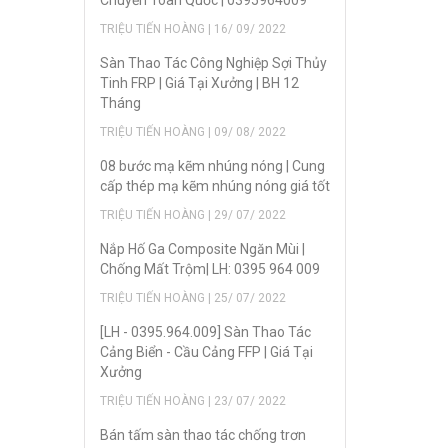
Chuyển Toàn Quốc | 0395964009
TRIỆU TIẾN HOÀNG | 16/ 09/ 2022
Sàn Thao Tác Công Nghiệp Sợi Thủy
Tinh FRP | Giá Tại Xưởng | BH 12
Tháng
TRIỆU TIẾN HOÀNG | 09/ 08/ 2022
08 bước mạ kẽm nhúng nóng | Cung
cấp thép mạ kẽm nhúng nóng giá tốt
TRIỆU TIẾN HOÀNG | 29/ 07/ 2022
Nắp Hố Ga Composite Ngăn Mùi |
Chống Mất Trộm| LH: 0395 964 009
TRIỆU TIẾN HOÀNG | 25/ 07/ 2022
[LH - 0395.964.009] Sàn Thao Tác
Cảng Biển - Cầu Cảng FFP | Giá Tại
Xưởng
TRIỆU TIẾN HOÀNG | 23/ 07/ 2022
Bán tấm sàn thao tác chống trơn