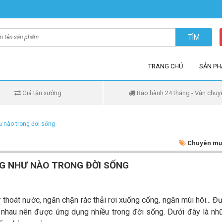
TÌM
TRANG CHỦ
SẢN P
Giá tận xưởng
Bảo hành 24 tháng - Vận chuy
ư nào trong đời sống
Chuyên mụ
G NHƯ NÀO TRONG ĐỜI SỐNG
hoát nước, ngăn chặn rác thải rơi xuống cống, ngăn mùi hôi... Đư
hác nhau nên được ứng dụng nhiều trong đời sống. Dưới đây là n