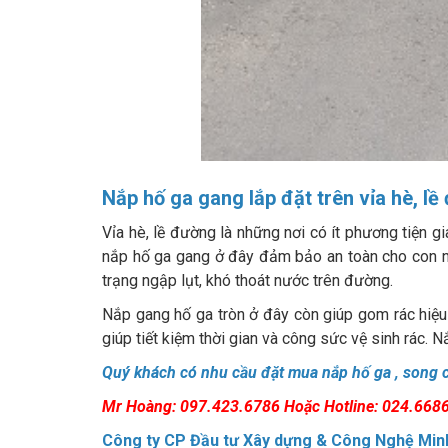
Nắp hố ga gang lắp đặt trên vỉa hè, l
Vỉa hè, lề đường là những nơi có ít phương tiện gi
nắp hố ga gang ở đây đảm bảo an toàn cho con n
trạng ngập lụt, khó thoát nước trên đường.
Nắp gang hố ga tròn ở đây còn giúp gom rác hiệu
giúp tiết kiệm thời gian và công sức vệ sinh rác.
Quý khách có nhu cầu đặt mua nắp hố ga , song ch
Mr Hoàng: 097.423.6786 Hoặc Hotline: 024.668
Công ty CP Đầu tư Xây dựng & Công Nghệ Min