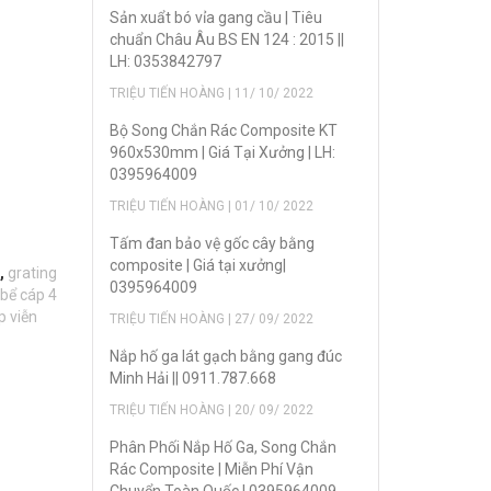
Sản xuẩt bó vỉa gang cầu | Tiêu
chuẩn Châu Âu BS EN 124 : 2015 ||
LH: 0353842797
TRIỆU TIẾN HOÀNG | 11/ 10/ 2022
Bộ Song Chắn Rác Composite KT
960x530mm | Giá Tại Xưởng | LH:
0395964009
TRIỆU TIẾN HOÀNG | 01/ 10/ 2022
Tấm đan bảo vệ gốc cây bằng
composite | Giá tại xưởng|
,
grating
0395964009
bể cáp 4
p viễn
TRIỆU TIẾN HOÀNG | 27/ 09/ 2022
Nắp hố ga lát gạch bằng gang đúc
Minh Hải || 0911.787.668
TRIỆU TIẾN HOÀNG | 20/ 09/ 2022
Phân Phối Nắp Hố Ga, Song Chắn
Rác Composite | Miễn Phí Vận