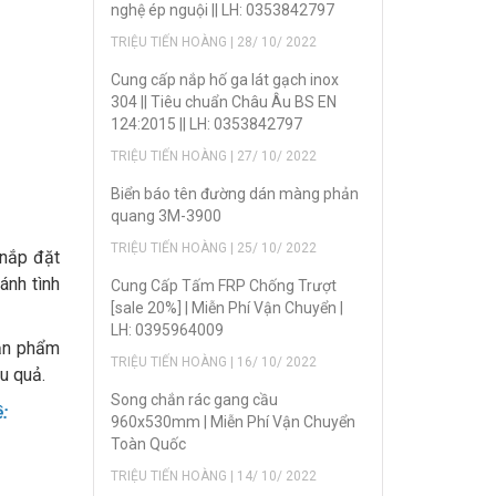
nghệ ép nguội || LH: 0353842797
TRIỆU TIẾN HOÀNG | 28/ 10/ 2022
Cung cấp nắp hố ga lát gạch inox
304 || Tiêu chuẩn Châu Âu BS EN
124:2015 || LH: 0353842797
TRIỆU TIẾN HOÀNG | 27/ 10/ 2022
Biển báo tên đường dán màng phản
quang 3M-3900
TRIỆU TIẾN HOÀNG | 25/ 10/ 2022
 nắp đặt
ánh tình
Cung Cấp Tấm FRP Chống Trượt
[sale 20%] | Miễn Phí Vận Chuyển |
LH: 0395964009
Sản phẩm
TRIỆU TIẾN HOÀNG | 16/ 10/ 2022
u quả.
Song chắn rác gang cầu
:
960x530mm | Miễn Phí Vận Chuyển
Toàn Quốc
TRIỆU TIẾN HOÀNG | 14/ 10/ 2022