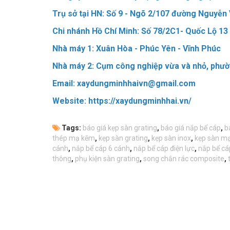
Trụ sở tại HN: Số 9 - Ngõ 2/107 đường Nguyễn V
Chi nhánh Hồ Chí Minh: Số 78/2C1- Quốc Lộ 13 
Nhà máy 1: Xuân Hòa - Phúc Yên - Vĩnh Phúc
Nhà máy 2: Cụm công nghiệp vừa và nhỏ, phườ
Email: xaydungminhhaivn@gmail.com
Website: https://xaydungminhhai.vn/
Tags:
báo giá kẹp sàn grating
,
báo giá nắp bể cáp
,
b
thép mạ kẽm
,
kẹp sàn grating
,
kẹp sàn inox
,
kẹp sàn m
cánh
,
nắp bể cáp 6 cánh
,
nắp bể cáp điện lực
,
nắp bể cá
thông
,
phụ kiện sàn grating
,
song chắn rác composite
,