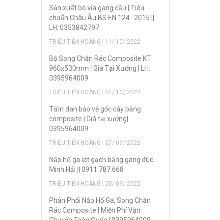
Sản xuẩt bó vỉa gang cầu | Tiêu
chuẩn Châu Âu BS EN 124 : 2015 ||
LH: 0353842797
TRIỆU TIẾN HOÀNG | 11/ 10/ 2022
Bộ Song Chắn Rác Composite KT
960x530mm | Giá Tại Xưởng | LH:
0395964009
TRIỆU TIẾN HOÀNG | 01/ 10/ 2022
Tấm đan bảo vệ gốc cây bằng
composite | Giá tại xưởng|
0395964009
TRIỆU TIẾN HOÀNG | 27/ 09/ 2022
Nắp hố ga lát gạch bằng gang đúc
Minh Hải || 0911.787.668
TRIỆU TIẾN HOÀNG | 20/ 09/ 2022
Phân Phối Nắp Hố Ga, Song Chắn
Rác Composite | Miễn Phí Vận