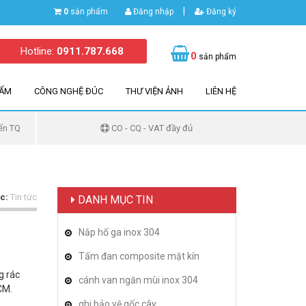
|
0
sản phẩm
Đăng nhập
Đăng ký
Hotline:
0911.787.668
0
sản phẩm
HẨM
CÔNG NGHỆ ĐÚC
THƯ VIỆN ẢNH
LIÊN HỆ
ển TQ
CO - CQ - VAT đầy đủ
c:
Tin tức
DANH MỤC TIN
Nắp hố ga inox 304
Tấm đan composite mặt kín
g rác
cánh van ngăn mùi inox 304
CM.
ghi bảo vệ gốc cây