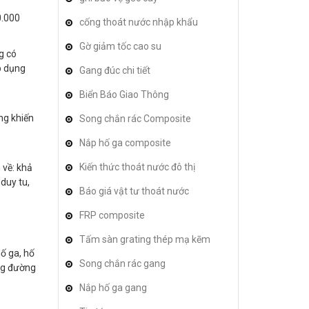
0.000
cống thoát nước nhập khẩu
Gờ giảm tốc cao su
g có
p dụng
Gang đúc chi tiết
Biển Báo Giao Thông
ng khiến
Song chắn rác Composite
Nắp hố ga composite
Kiến thức thoát nước đô thị
 về: khả
duy tu,
Báo giá vật tư thoát nước
FRP composite
Tấm sàn grating thép mạ kẽm
ố ga, hố
Song chắn rác gang
ng đường
Nắp hố ga gang