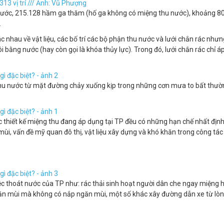
 nước, 215.128 hầm ga thăm (hố ga không có miệng thu nước), khoảng 8
.
c nhau về vật liệu, các bố trí các bộ phận thu nước và lưới chắn rác nhưn
 bằng nước (hay còn gọi là khóa thủy lực). Trong đó, lưới chắn rác chỉ á
 thu nước từ mặt đường chảy xuống kịp trong những cơn mưa to bất thườ
hiết kế miệng thu đang áp dụng tại TP đều có những hạn chế nhất định
, vấn đề mỹ quan đô thị, vật liệu xây dựng và khó khăn trong công tác 
 thoát nước của TP như: rác thải sinh hoạt người dân che ngay miệng h
ngăn mùi mà không có nắp ngăn mùi, một số khác xây đường dẫn xe từ lò