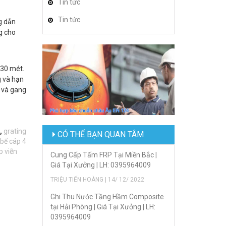
Tin tức
Tin tức
g dẫn
g cho
 30 mét.
g và hạn
) và gang
,
grating
CÓ THỂ BẠN QUAN TÂM
bể cáp 4
p viễn
Cung Cấp Tấm FRP Tại Miền Bắc |
Giá Tại Xưởng | LH: 0395964009
TRIỆU TIẾN HOÀNG | 14/ 12/ 2022
Ghi Thu Nước Tầng Hầm Composite
tại Hải Phòng | Giá Tại Xưởng | LH:
0395964009