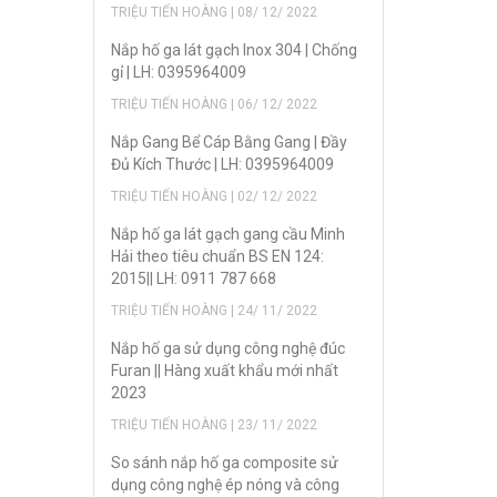
TRIỆU TIẾN HOÀNG | 08/ 12/ 2022
Nắp hố ga lát gạch Inox 304 | Chống
gỉ | LH: 0395964009
TRIỆU TIẾN HOÀNG | 06/ 12/ 2022
Nắp Gang Bể Cáp Bằng Gang | Đầy
Đủ Kích Thước | LH: 0395964009
TRIỆU TIẾN HOÀNG | 02/ 12/ 2022
Nắp hố ga lát gạch gang cầu Minh
Hải theo tiêu chuẩn BS EN 124:
2015|| LH: 0911 787 668
TRIỆU TIẾN HOÀNG | 24/ 11/ 2022
Nắp hố ga sử dụng công nghệ đúc
Furan || Hàng xuất khẩu mới nhất
2023
TRIỆU TIẾN HOÀNG | 23/ 11/ 2022
So sánh nắp hố ga composite sử
dụng công nghệ ép nóng và công