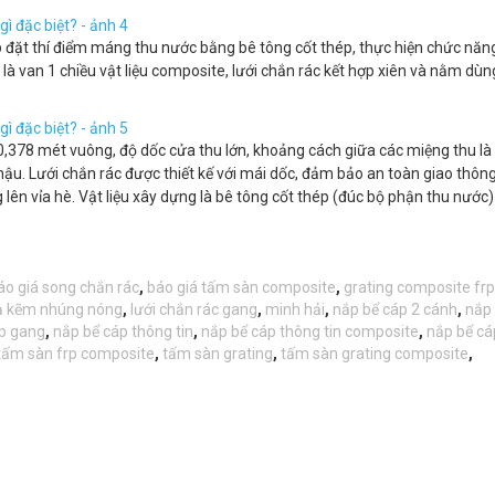
p đặt thí điểm máng thu nước bằng bê tông cốt thép, thực hiện chức năn
 van 1 chiều vật liệu composite, lưới chắn rác kết hợp xiên và nằm dùn
 0,378 mét vuông, độ dốc cửa thu lớn, khoảng cách giữa các miệng thu là
hậu. Lưới chắn rác được thiết kế với mái dốc, đảm bảo an toàn giao thôn
lên vỉa hè. Vật liệu xây dựng là bê tông cốt thép (đúc bộ phận thu nước
áo giá song chắn rác
,
báo giá tấm sàn composite
,
grating composite frp
ạ kẽm nhúng nóng
,
lưới chắn rác gang
,
minh hải
,
nắp bể cáp 2 cánh
,
nắp 
p gang
,
nắp bể cáp thông tin
,
nắp bể cáp thông tin composite
,
nắp bể cá
tấm sàn frp composite
,
tấm sàn grating
,
tấm sàn grating composite
,