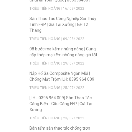
Chuyển Toàn Quốc | 0395964009
TRIỆU TIẾN HOÀNG | 16/ 09/ 2022
Sàn Thao Tác Công Nghiệp Sợi Thủy
Tinh FRP | Giá Tại Xưởng | BH 12
Tháng
TRIỆU TIẾN HOÀNG | 09/ 08/ 2022
08 bước mạ kẽm nhúng nóng | Cung
cấp thép mạ kẽm nhúng nóng giá tốt
TRIỆU TIẾN HOÀNG | 29/ 07/ 2022
Nắp Hố Ga Composite Ngăn Mùi |
Chống Mất Trộm| LH: 0395 964 009
TRIỆU TIẾN HOÀNG | 25/ 07/ 2022
[LH - 0395.964.009] Sàn Thao Tác
Cảng Biển - Cầu Cảng FFP | Giá Tại
Xưởng
TRIỆU TIẾN HOÀNG | 23/ 07/ 2022
Bán tấm sàn thao tác chống trơn