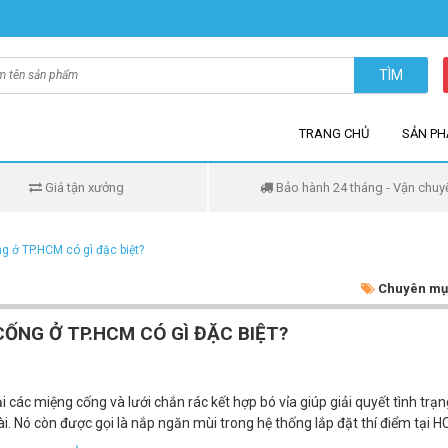
TÌM
TRANG CHỦ
SẢN P
Giá tận xưởng
Bảo hành 24 tháng - Vận chuy
 ở TP.HCM có gì đặc biệt?
Chuyên mụ
ỐNG Ở TP.HCM CÓ GÌ ĐẶC BIỆT?
 các miệng cống và lưới chắn rác kết hợp bó vỉa giúp giải quyết tình trạn
i. Nó còn được gọi là nắp ngăn mùi trong hệ thống lắp đặt thí điểm tại H