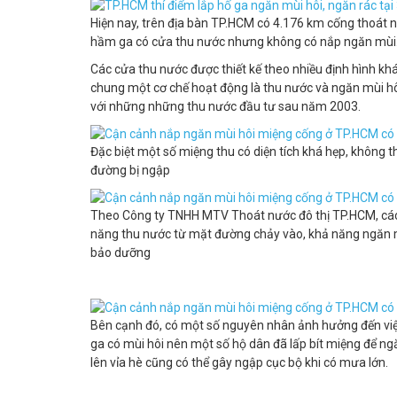
Hiện nay, trên địa bàn TP.HCM có 4.176 km cống thoát
hầm ga có cửa thu nước nhưng không có nắp ngăn mùi
Các cửa thu nước được thiết kế theo nhiều định hình khá
chung một cơ chế hoạt động là thu nước và ngăn mùi hôi
với những những thu nước đầu tư sau năm 2003.
Đặc biệt một số miệng thu có diện tích khá hẹp, không
đường bị ngập
Theo Công ty TNHH MTV Thoát nước đô thị TP.HCM, các t
năng thu nước từ mặt đường chảy vào, khả năng ngăn mùi
bảo dưỡng
Bên cạnh đó, có một số nguyên nhân ảnh hưởng đến việc
ga có mùi hôi nên một số hộ dân đã lấp bít miệng để 
lên vỉa hè cũng có thể gây ngập cục bộ khi có mưa lớn.