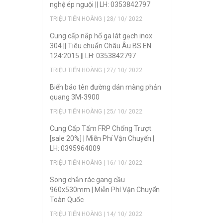
nghệ ép nguội || LH: 0353842797
TRIỆU TIẾN HOÀNG | 28/ 10/ 2022
Cung cấp nắp hố ga lát gạch inox
304 || Tiêu chuẩn Châu Âu BS EN
124:2015 || LH: 0353842797
TRIỆU TIẾN HOÀNG | 27/ 10/ 2022
Biển báo tên đường dán màng phản
quang 3M-3900
TRIỆU TIẾN HOÀNG | 25/ 10/ 2022
Cung Cấp Tấm FRP Chống Trượt
[sale 20%] | Miễn Phí Vận Chuyển |
LH: 0395964009
TRIỆU TIẾN HOÀNG | 16/ 10/ 2022
Song chắn rác gang cầu
960x530mm | Miễn Phí Vận Chuyển
Toàn Quốc
TRIỆU TIẾN HOÀNG | 14/ 10/ 2022