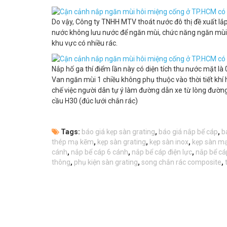
Do vậy, Công ty TNHH MTV thoát nước đô thị đề xuất lắ
nước không lưu nước để ngăn mùi, chức năng ngăn mùi là
khu vực có nhiều rác.
Nắp hố ga thí điểm lần này có diện tích thu nước mặt là
Van ngăn mùi 1 chiều không phụ thuộc vào thời tiết khí 
chế việc người dân tự ý làm đường dẫn xe từ lòng đường 
cầu H30 (đúc lưới chắn rác)
Tags:
báo giá kẹp sàn grating
,
báo giá nắp bể cáp
,
b
thép mạ kẽm
,
kẹp sàn grating
,
kẹp sàn inox
,
kẹp sàn m
cánh
,
nắp bể cáp 6 cánh
,
nắp bể cáp điện lực
,
nắp bể cá
thông
,
phụ kiện sàn grating
,
song chắn rác composite
,