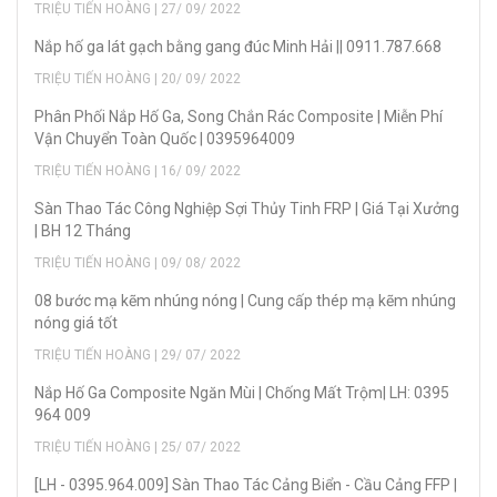
TRIỆU TIẾN HOÀNG | 27/ 09/ 2022
Nắp hố ga lát gạch bằng gang đúc Minh Hải || 0911.787.668
TRIỆU TIẾN HOÀNG | 20/ 09/ 2022
Phân Phối Nắp Hố Ga, Song Chắn Rác Composite | Miễn Phí
Vận Chuyển Toàn Quốc | 0395964009
TRIỆU TIẾN HOÀNG | 16/ 09/ 2022
Sàn Thao Tác Công Nghiệp Sợi Thủy Tinh FRP | Giá Tại Xưởng
| BH 12 Tháng
TRIỆU TIẾN HOÀNG | 09/ 08/ 2022
08 bước mạ kẽm nhúng nóng | Cung cấp thép mạ kẽm nhúng
nóng giá tốt
TRIỆU TIẾN HOÀNG | 29/ 07/ 2022
Nắp Hố Ga Composite Ngăn Mùi | Chống Mất Trộm| LH: 0395
964 009
TRIỆU TIẾN HOÀNG | 25/ 07/ 2022
[LH - 0395.964.009] Sàn Thao Tác Cảng Biển - Cầu Cảng FFP |