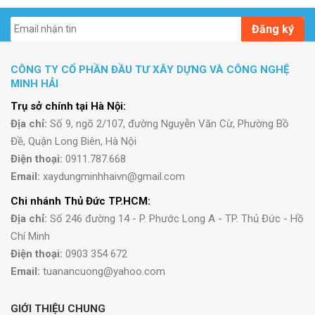
Đăng ký
CÔNG TY CỔ PHẦN ĐẦU TƯ XÂY DỰNG VÀ CÔNG NGHỆ
MINH HẢI
Trụ sở chính tại Hà Nội:
Địa chỉ:
Số 9, ngõ 2/107, đường Nguyễn Văn Cừ, Phường Bồ
Đề, Quận Long Biên, Hà Nội
Điện thoại:
0911.787.668
Email:
xaydungminhhaivn@gmail.com
Chi nhánh Thủ Đức TP.HCM:
Địa chỉ:
Số 246 đường 14 - P. Phước Long A - TP. Thủ Đức - Hồ
Chí Minh
Điện thoại:
0903 354 672
Email:
tuanancuong@yahoo.com
GIỚI THIỆU CHUNG