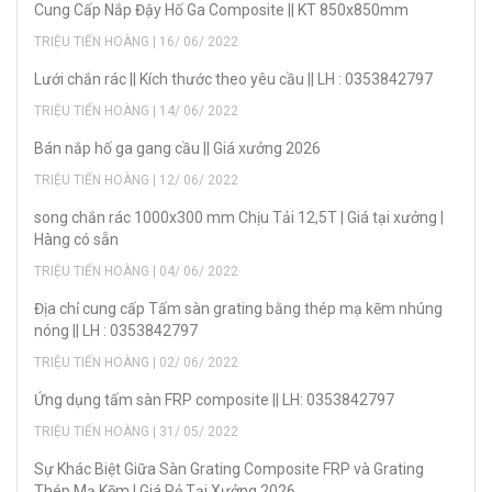
Cung Cấp Nắp Đậy Hố Ga Composite || KT 850x850mm
TRIỆU TIẾN HOÀNG | 16/ 06/ 2022
Lưới chắn rác || Kích thước theo yêu cầu || LH : 0353842797
TRIỆU TIẾN HOÀNG | 14/ 06/ 2022
Bán nắp hố ga gang cầu || Giá xưởng 2026
TRIỆU TIẾN HOÀNG | 12/ 06/ 2022
song chắn rác 1000x300 mm Chịu Tải 12,5T | Giá tại xưởng |
Hàng có sẵn
TRIỆU TIẾN HOÀNG | 04/ 06/ 2022
Địa chỉ cung cấp Tấm sàn grating bằng thép mạ kẽm nhúng
nóng || LH : 0353842797
TRIỆU TIẾN HOÀNG | 02/ 06/ 2022
Ứng dụng tấm sàn FRP composite || LH: 0353842797
TRIỆU TIẾN HOÀNG | 31/ 05/ 2022
Sự Khác Biệt Giữa Sàn Grating Composite FRP và Grating
Thép Mạ Kẽm | Giá Rẻ Tại Xưởng 2026