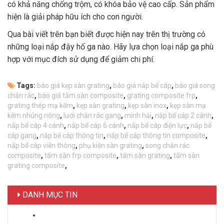
có khả năng chống trộm, có khóa bảo vệ cao cấp. Sản phẩm
hiện là giải pháp hữu ích cho con người.
Qua bài viết trên bạn biết được hiện nay trên thị trường có
những loại nắp đậy hố ga nào. Hãy lựa chọn loại nắp ga phù
hợp với mục đích sử dụng để giảm chi phí.
Tags:
báo giá kẹp sàn grating
,
báo giá nắp bể cáp
,
báo giá song
chắn rác
,
báo giá tấm sàn composite
,
grating composite frp
,
grating thép mạ kẽm
,
kẹp sàn grating
,
kẹp sàn inox
,
kẹp sàn mạ
kẽm nhúng nóng
,
lưới chắn rác gang
,
minh hải
,
nắp bể cáp 2 cánh
,
nắp bể cáp 4 cánh
,
nắp bể cáp 6 cánh
,
nắp bể cáp điện lực
,
nắp bể
cáp gang
,
nắp bể cáp thông tin
,
nắp bể cáp thông tin composite
,
nắp bể cáp viễn thông
,
phụ kiện sàn grating
,
song chắn rác
composite
,
tấm sàn frp composite
,
tấm sàn grating
,
tấm sàn
grating composite
,
DANH MỤC TIN