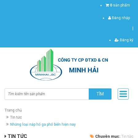
0
sản phẩm
Đăng nhập
|
Đăng ký
TÌM
Trang chủ
Tin tức
Những loại nắp hố ga phổ biến hiện nay
TIN TỨC
Chuyên mục:
Tin tức