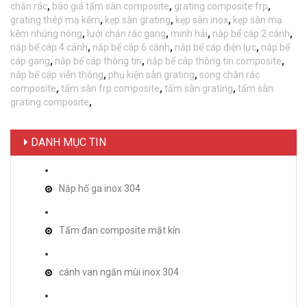
chắn rác
,
báo giá tấm sàn composite
,
grating composite frp
,
grating thép mạ kẽm
,
kẹp sàn grating
,
kẹp sàn inox
,
kẹp sàn mạ
kẽm nhúng nóng
,
lưới chắn rác gang
,
minh hải
,
nắp bể cáp 2 cánh
,
nắp bể cáp 4 cánh
,
nắp bể cáp 6 cánh
,
nắp bể cáp điện lực
,
nắp bể
cáp gang
,
nắp bể cáp thông tin
,
nắp bể cáp thông tin composite
,
nắp bể cáp viễn thông
,
phụ kiện sàn grating
,
song chắn rác
composite
,
tấm sàn frp composite
,
tấm sàn grating
,
tấm sàn
grating composite
,
DANH MỤC TIN
Nắp hố ga inox 304
Tấm đan composite mặt kín
cánh van ngăn mùi inox 304