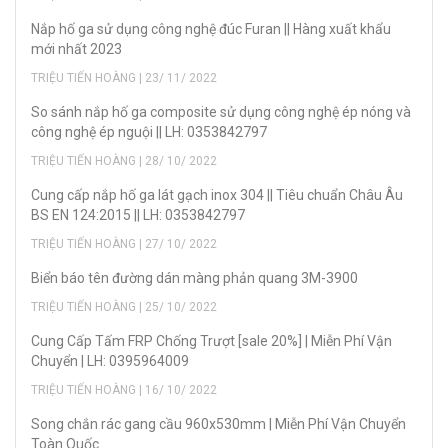
Nắp hố ga sử dụng công nghệ đúc Furan || Hàng xuất khẩu
mới nhất 2023
TRIỆU TIẾN HOÀNG | 23/ 11/ 2022
So sánh nắp hố ga composite sử dụng công nghệ ép nóng và
công nghệ ép nguội || LH: 0353842797
TRIỆU TIẾN HOÀNG | 28/ 10/ 2022
Cung cấp nắp hố ga lát gạch inox 304 || Tiêu chuẩn Châu Âu
BS EN 124:2015 || LH: 0353842797
TRIỆU TIẾN HOÀNG | 27/ 10/ 2022
Biển báo tên đường dán màng phản quang 3M-3900
TRIỆU TIẾN HOÀNG | 25/ 10/ 2022
Cung Cấp Tấm FRP Chống Trượt [sale 20%] | Miễn Phí Vận
Chuyển | LH: 0395964009
TRIỆU TIẾN HOÀNG | 16/ 10/ 2022
Song chắn rác gang cầu 960x530mm | Miễn Phí Vận Chuyển
Toàn Quốc