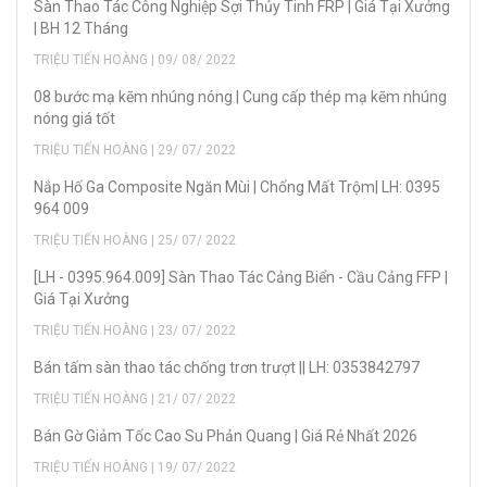
Sàn Thao Tác Công Nghiệp Sợi Thủy Tinh FRP | Giá Tại Xưởng
| BH 12 Tháng
TRIỆU TIẾN HOÀNG | 09/ 08/ 2022
08 bước mạ kẽm nhúng nóng | Cung cấp thép mạ kẽm nhúng
nóng giá tốt
TRIỆU TIẾN HOÀNG | 29/ 07/ 2022
Nắp Hố Ga Composite Ngăn Mùi | Chống Mất Trộm| LH: 0395
964 009
TRIỆU TIẾN HOÀNG | 25/ 07/ 2022
[LH - 0395.964.009] Sàn Thao Tác Cảng Biển - Cầu Cảng FFP |
Giá Tại Xưởng
TRIỆU TIẾN HOÀNG | 23/ 07/ 2022
Bán tấm sàn thao tác chống trơn trượt || LH: 0353842797
TRIỆU TIẾN HOÀNG | 21/ 07/ 2022
Bán Gờ Giảm Tốc Cao Su Phản Quang | Giá Rẻ Nhất 2026
TRIỆU TIẾN HOÀNG | 19/ 07/ 2022