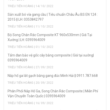
TRIỆU TIẾN HOÀNG | 14/ 10/ 2022
Sản xuẩt bó vỉa gang cầu | Tiêu chuẩn Châu Âu BS EN 124 :
2015 || LH: 0353842797
TRIỆU TIẾN HOÀNG | 11/ 10/ 2022
Bộ Song Chắn Rác Composite KT 960x530mm | Giá Tại
Xưởng | LH: 0395964009
TRIỆU TIẾN HOÀNG | 01/ 10/ 2022
Tấm đan bảo vệ gốc cây bằng composite | Giá tại xưởng|
0395964009
TRIỆU TIẾN HOÀNG | 27/ 09/ 2022
Nắp hố ga lát gạch bằng gang đúc Minh Hải || 0911.787.668
TRIỆU TIẾN HOÀNG | 20/ 09/ 2022
Phân Phối Nắp Hố Ga, Song Chắn Rác Composite | Miễn Phí
Vận Chuyển Toàn Quốc | 0395964009
TRIỆU TIẾN HOÀNG | 16/ 09/ 2022