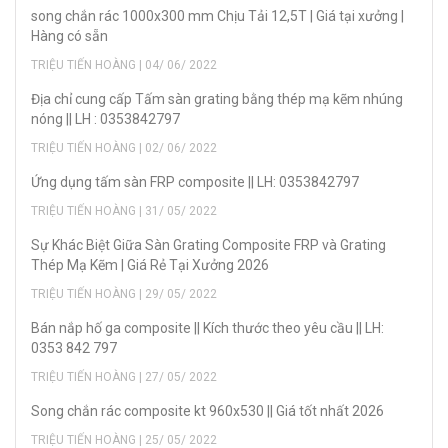
song chắn rác 1000x300 mm Chịu Tải 12,5T | Giá tại xưởng |
Hàng có sẵn
TRIỆU TIẾN HOÀNG | 04/ 06/ 2022
Địa chỉ cung cấp Tấm sàn grating bằng thép mạ kẽm nhúng
nóng || LH : 0353842797
TRIỆU TIẾN HOÀNG | 02/ 06/ 2022
Ứng dụng tấm sàn FRP composite || LH: 0353842797
TRIỆU TIẾN HOÀNG | 31/ 05/ 2022
Sự Khác Biệt Giữa Sàn Grating Composite FRP và Grating
Thép Mạ Kẽm | Giá Rẻ Tại Xưởng 2026
TRIỆU TIẾN HOÀNG | 29/ 05/ 2022
Bán nắp hố ga composite || Kích thước theo yêu cầu || LH:
0353 842 797
TRIỆU TIẾN HOÀNG | 27/ 05/ 2022
Song chắn rác composite kt 960x530 || Giá tốt nhất 2026
TRIỆU TIẾN HOÀNG | 25/ 05/ 2022