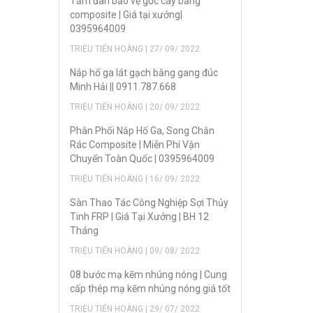
Tấm đan bảo vệ gốc cây bằng
composite | Giá tại xưởng|
0395964009
TRIỆU TIẾN HOÀNG | 27/ 09/ 2022
Nắp hố ga lát gạch bằng gang đúc
Minh Hải || 0911.787.668
TRIỆU TIẾN HOÀNG | 20/ 09/ 2022
Phân Phối Nắp Hố Ga, Song Chắn
Rác Composite | Miễn Phí Vận
Chuyển Toàn Quốc | 0395964009
TRIỆU TIẾN HOÀNG | 16/ 09/ 2022
Sàn Thao Tác Công Nghiệp Sợi Thủy
Tinh FRP | Giá Tại Xưởng | BH 12
Tháng
TRIỆU TIẾN HOÀNG | 09/ 08/ 2022
08 bước mạ kẽm nhúng nóng | Cung
cấp thép mạ kẽm nhúng nóng giá tốt
TRIỆU TIẾN HOÀNG | 29/ 07/ 2022