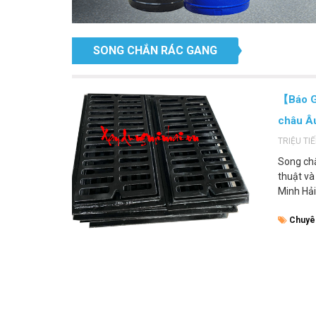
SONG CHẮN RÁC GANG
【Báo G
châu Â
TRIỆU TI
Song chắ
thuật và
Minh Hải
Chuyê