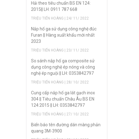
Hải theo tiêu chuẩn BS EN 124:
2015|| LH: 0911 787 668
TRIỆU TIẾN HOÀNG | 24/ 11/ 2022
Nắp hố ga sử dụng công nghệ đúc
Furan || Hàng xuất khẩu mới nhất
2023
TRIỆU TIẾN HOÀNG | 23/ 11/ 2022
So sánh nắp hố ga composite sử
dụng công nghệ ép nóng và công
nghệ ép nguội || LH: 0353842797
TRIỆU TIẾN HOÀNG | 28/ 10/ 2022
Cung cấp nắp hố ga lát gạch inox
304 || Tiêu chuẩn Châu Âu BS EN
124:2015 || LH: 0353842797
TRIỆU TIẾN HOÀNG | 27/ 10/ 2022
Biển báo tên đường dán màng phản
quang 3M-3900