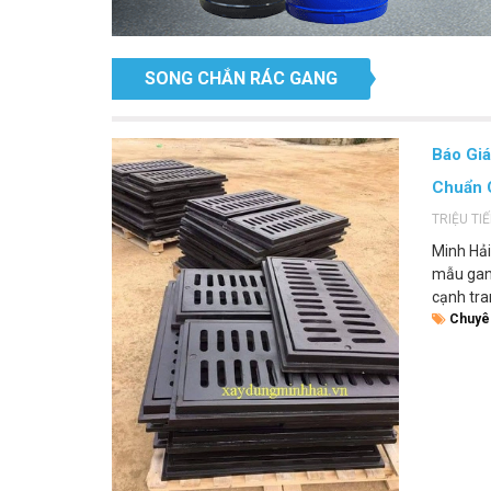
SONG CHẮN RÁC GANG
Báo Giá
Chuẩn 
TRIỆU TI
Minh Hải
mẫu gang
cạnh tra
Chuyê