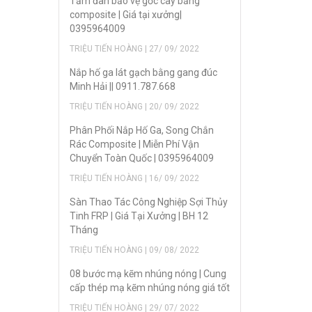
Tấm đan bảo vệ gốc cây bằng
composite | Giá tại xưởng|
0395964009
TRIỆU TIẾN HOÀNG | 27/ 09/ 2022
Nắp hố ga lát gạch bằng gang đúc
Minh Hải || 0911.787.668
TRIỆU TIẾN HOÀNG | 20/ 09/ 2022
Phân Phối Nắp Hố Ga, Song Chắn
Rác Composite | Miễn Phí Vận
Chuyển Toàn Quốc | 0395964009
TRIỆU TIẾN HOÀNG | 16/ 09/ 2022
Sàn Thao Tác Công Nghiệp Sợi Thủy
Tinh FRP | Giá Tại Xưởng | BH 12
Tháng
TRIỆU TIẾN HOÀNG | 09/ 08/ 2022
08 bước mạ kẽm nhúng nóng | Cung
cấp thép mạ kẽm nhúng nóng giá tốt
TRIỆU TIẾN HOÀNG | 29/ 07/ 2022