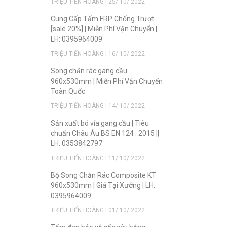
TRIỆU TIẾN HOÀNG | 25/ 10/ 2022
Cung Cấp Tấm FRP Chống Trượt
[sale 20%] | Miễn Phí Vận Chuyển |
LH: 0395964009
TRIỆU TIẾN HOÀNG | 16/ 10/ 2022
Song chắn rác gang cầu
960x530mm | Miễn Phí Vận Chuyển
Toàn Quốc
TRIỆU TIẾN HOÀNG | 14/ 10/ 2022
Sản xuẩt bó vỉa gang cầu | Tiêu
chuẩn Châu Âu BS EN 124 : 2015 ||
LH: 0353842797
TRIỆU TIẾN HOÀNG | 11/ 10/ 2022
Bộ Song Chắn Rác Composite KT
960x530mm | Giá Tại Xưởng | LH:
0395964009
TRIỆU TIẾN HOÀNG | 01/ 10/ 2022