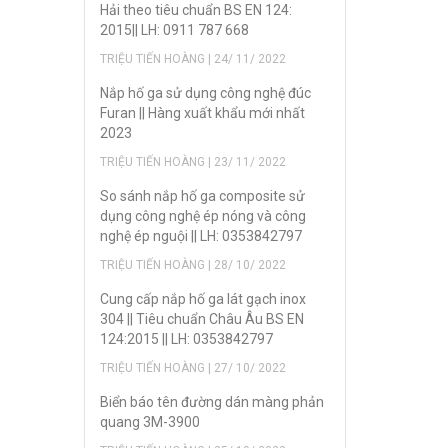
Hải theo tiêu chuẩn BS EN 124:
2015|| LH: 0911 787 668
TRIỆU TIẾN HOÀNG | 24/ 11/ 2022
Nắp hố ga sử dụng công nghệ đúc
Furan || Hàng xuất khẩu mới nhất
2023
TRIỆU TIẾN HOÀNG | 23/ 11/ 2022
So sánh nắp hố ga composite sử
dụng công nghệ ép nóng và công
nghệ ép nguội || LH: 0353842797
TRIỆU TIẾN HOÀNG | 28/ 10/ 2022
Cung cấp nắp hố ga lát gạch inox
304 || Tiêu chuẩn Châu Âu BS EN
124:2015 || LH: 0353842797
TRIỆU TIẾN HOÀNG | 27/ 10/ 2022
Biển báo tên đường dán màng phản
quang 3M-3900