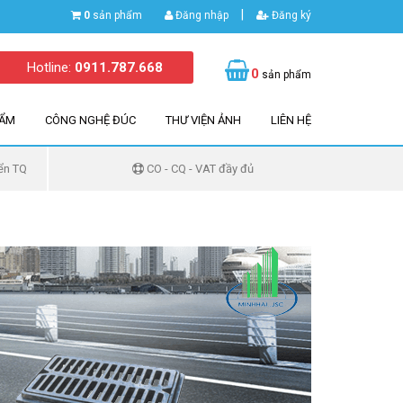
|
0
sản phẩm
Đăng nhập
Đăng ký
Hotline:
0911.787.668
0
sản phẩm
HẨM
CÔNG NGHỆ ĐÚC
THƯ VIỆN ẢNH
LIÊN HỆ
ển TQ
CO - CQ - VAT đầy đủ