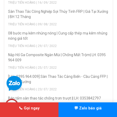
TRIỆU TIẾN HOÀNG | 16/ 09/ 2022
Sàn Thao Tác Công Nghiệp Sợi Thủy Tinh FRP | Giá Tại Xưởng
| BH 12 Tháng
TRIỆU TIẾN HOÀNG | 09/ 08/ 2022
08 bước mạ kẽm nhúng nóng | Cung cấp thép mạ kẽm nhúng
nóng giá tốt
TRIỆU TIẾN HOÀNG | 29/ 07/ 2022
Nắp Hố Ga Composite Ngăn Mùi | Chống Mất Trộm| LH: 0395
964 009
TRIỆU TIẾN HOÀNG | 25/ 07/ 2022
[LH - 0395.964.009] Sàn Thao Tác Cảng Biển - Cầu Cảng FFP |
Giá Tại Xưởng
TRIỆU TIẾN HOÀNG | 23/ 07/ 2022
Bán tấm sàn thao tác chống trơn trượt || LH: 0353842797
TRIỆU TIẾN HOÀNG | 21/ 07/ 2022
📞 Gọi ngay
💬 Zalo báo giá
Bán Gờ Giảm Tốc Cao Su Phản Quang | Giá Rẻ Nhất 2026