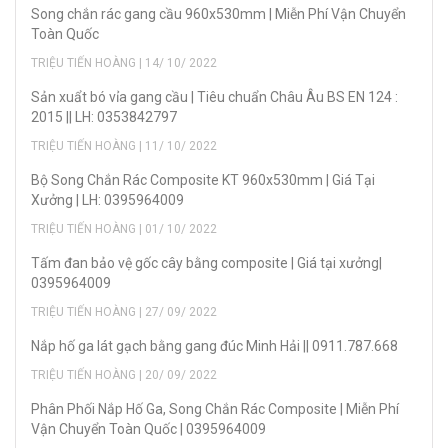
Song chắn rác gang cầu 960x530mm | Miễn Phí Vận Chuyển
Toàn Quốc
TRIỆU TIẾN HOÀNG | 14/ 10/ 2022
Sản xuẩt bó vỉa gang cầu | Tiêu chuẩn Châu Âu BS EN 124 :
2015 || LH: 0353842797
TRIỆU TIẾN HOÀNG | 11/ 10/ 2022
Bộ Song Chắn Rác Composite KT 960x530mm | Giá Tại
Xưởng | LH: 0395964009
TRIỆU TIẾN HOÀNG | 01/ 10/ 2022
Tấm đan bảo vệ gốc cây bằng composite | Giá tại xưởng|
0395964009
TRIỆU TIẾN HOÀNG | 27/ 09/ 2022
Nắp hố ga lát gạch bằng gang đúc Minh Hải || 0911.787.668
TRIỆU TIẾN HOÀNG | 20/ 09/ 2022
Phân Phối Nắp Hố Ga, Song Chắn Rác Composite | Miễn Phí
Vận Chuyển Toàn Quốc | 0395964009