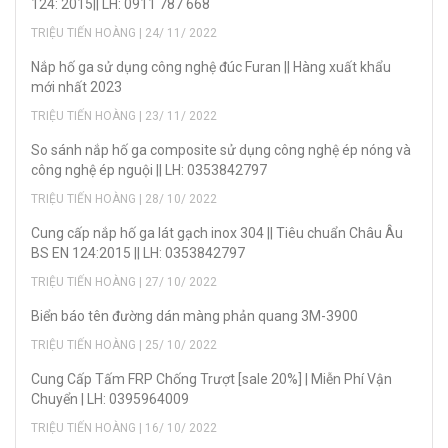
124: 2015|| LH: 0911 787 668
TRIỆU TIẾN HOÀNG | 24/ 11/ 2022
Nắp hố ga sử dụng công nghệ đúc Furan || Hàng xuất khẩu
mới nhất 2023
TRIỆU TIẾN HOÀNG | 23/ 11/ 2022
So sánh nắp hố ga composite sử dụng công nghệ ép nóng và
công nghệ ép nguội || LH: 0353842797
TRIỆU TIẾN HOÀNG | 28/ 10/ 2022
Cung cấp nắp hố ga lát gạch inox 304 || Tiêu chuẩn Châu Âu
BS EN 124:2015 || LH: 0353842797
TRIỆU TIẾN HOÀNG | 27/ 10/ 2022
Biển báo tên đường dán màng phản quang 3M-3900
TRIỆU TIẾN HOÀNG | 25/ 10/ 2022
Cung Cấp Tấm FRP Chống Trượt [sale 20%] | Miễn Phí Vận
Chuyển | LH: 0395964009
TRIỆU TIẾN HOÀNG | 16/ 10/ 2022