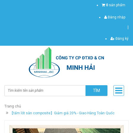
0
sản phẩm
Đăng nhập
|
Đăng ký
TÌM
Trang chủ
【tấm lót sàn composite】Giảm giá 20% - Giao Hàng Toàn Quốc