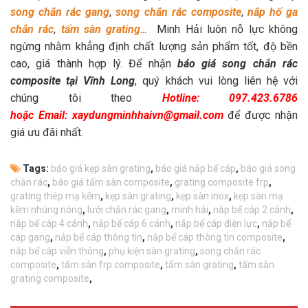
song chắn rác gang
,
song chắn rác composite
,
nắp hố ga
chắn rác
,
tấm sàn grating
... Minh Hải luôn nỗ lực không
ngừng nhằm khẳng định chất lượng sản phẩm tốt, độ bền
cao, giá thành hợp lý. Để nhận
báo giá song chắn rác
composite tại Vĩnh Long
, quý khách vui lòng liên hệ với
chúng tôi theo
Hotline: 097.423.6786
hoặc Email: xaydungminhhaivn@gmail.com
để được nhận
giá ưu đãi nhất.
Tags:
báo giá kẹp sàn grating
,
báo giá nắp bể cáp
,
báo giá song
chắn rác
,
báo giá tấm sàn composite
,
grating composite frp
,
grating thép mạ kẽm
,
kẹp sàn grating
,
kẹp sàn inox
,
kẹp sàn mạ
kẽm nhúng nóng
,
lưới chắn rác gang
,
minh hải
,
nắp bể cáp 2 cánh
,
nắp bể cáp 4 cánh
,
nắp bể cáp 6 cánh
,
nắp bể cáp điện lực
,
nắp bể
cáp gang
,
nắp bể cáp thông tin
,
nắp bể cáp thông tin composite
,
nắp bể cáp viễn thông
,
phụ kiện sàn grating
,
song chắn rác
composite
,
tấm sàn frp composite
,
tấm sàn grating
,
tấm sàn
grating composite
,