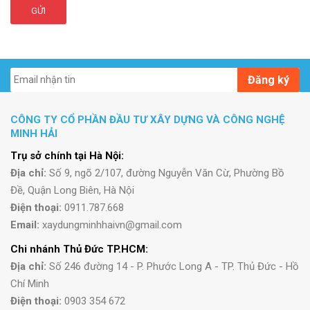
GỬI
Đăng ký
CÔNG TY CỔ PHẦN ĐẦU TƯ XÂY DỰNG VÀ CÔNG NGHỆ
MINH HẢI
Trụ sở chính tại Hà Nội:
Địa chỉ:
Số 9, ngõ 2/107, đường Nguyễn Văn Cừ, Phường Bồ
Đề, Quận Long Biên, Hà Nội
Điện thoại:
0911.787.668
Email:
xaydungminhhaivn@gmail.com
Chi nhánh Thủ Đức TP.HCM:
Địa chỉ:
Số 246 đường 14 - P. Phước Long A - TP. Thủ Đức - Hồ
Chí Minh
Điện thoại:
0903 354 672