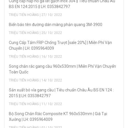
Cung cấp nắp hố ga lát gạch inox 304 || Tiêu chuẩn Châu Âu
BS EN 124:2015 || LH: 0353842797
TRIỆU TIẾN HOÀNG | 27/ 10/ 2022
Biển báo tên đường dán màng phản quang 3M-3900
TRIỆU TIẾN HOÀNG | 25/ 10/ 2022
Cung Cấp Tấm FRP Chống Trượt [sale 20%] | Miễn Phí Vận
Chuyển | LH: 0395964009
TRIỆU TIẾN HOÀNG | 16/ 10/ 2022
Song chắn rác gang cầu 960x530mm | Miễn Phí Vận Chuyển
Toàn Quốc
TRIỆU TIẾN HOÀNG | 14/ 10/ 2022
Sản xuẩt bó vỉa gang cầu | Tiêu chuẩn Châu Âu BS EN 124 :
2015 || LH: 0353842797
TRIỆU TIẾN HOÀNG | 11/ 10/ 2022
Bộ Song Chắn Rác Composite KT 960x530mm | Giá Tại
Xưởng | LH: 0395964009
TRIỆU TIẾN HOÀNG | 01/ 10/ 2022