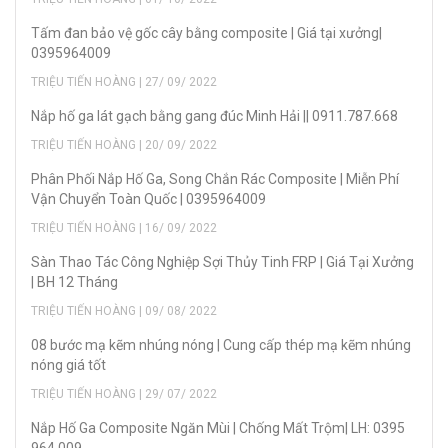
Tấm đan bảo vệ gốc cây bằng composite | Giá tại xưởng|
0395964009
TRIỆU TIẾN HOÀNG | 27/ 09/ 2022
Nắp hố ga lát gạch bằng gang đúc Minh Hải || 0911.787.668
TRIỆU TIẾN HOÀNG | 20/ 09/ 2022
Phân Phối Nắp Hố Ga, Song Chắn Rác Composite | Miễn Phí
Vận Chuyển Toàn Quốc | 0395964009
TRIỆU TIẾN HOÀNG | 16/ 09/ 2022
Sàn Thao Tác Công Nghiệp Sợi Thủy Tinh FRP | Giá Tại Xưởng
| BH 12 Tháng
TRIỆU TIẾN HOÀNG | 09/ 08/ 2022
08 bước mạ kẽm nhúng nóng | Cung cấp thép mạ kẽm nhúng
nóng giá tốt
TRIỆU TIẾN HOÀNG | 29/ 07/ 2022
Nắp Hố Ga Composite Ngăn Mùi | Chống Mất Trộm| LH: 0395