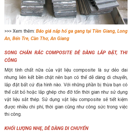
>>> Xem thêm:
Báo giá nắp hố ga gang tại Tiền Giang, Long
An, Bến Tre, Cần Thơ, An Giang
SONG CHẮN RÁC COMPOSITE DỄ DÀNG LẮP ĐẶT, THI
CÔNG
Một tính chất nữa của vật liệu composite là sự dẻo dai
nhưng liên kết bền chặt nên bạn có thể dễ dàng di chuyển,
lắp đặt bất cứ địa hình nào. Với những phần bị thừa bạn có
thể cắt bỏ hoặc lắp ghép cho đỡ tốn thời gian như sử dụng
vật liệu sắt thép. Sử dụng vật liệu composite sẽ tiết kiệm
được nhiều chi phí, thời gian cũng như công sức trong việc
thi công.
KHỐI LƯỢNG NHẸ, DỄ DÀNG DI CHUYỂN