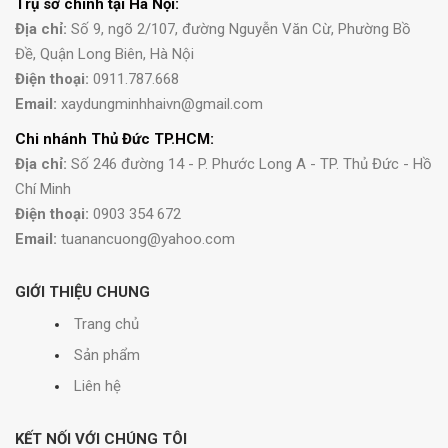
Trụ sở chính tại Hà Nội:
Địa chỉ:
Số 9, ngõ 2/107, đường Nguyễn Văn Cừ, Phường Bồ
Đề, Quận Long Biên, Hà Nội
Điện thoại:
0911.787.668
Email:
xaydungminhhaivn@gmail.com
Chi nhánh Thủ Đức TP.HCM:
Địa chỉ:
Số 246 đường 14 - P. Phước Long A - TP. Thủ Đức - Hồ
Chí Minh
Điện thoại:
0903 354 672
Email:
tuanancuong@yahoo.com
GIỚI THIỆU CHUNG
Trang chủ
Sản phẩm
Liên hệ
KẾT NỐI VỚI CHÚNG TÔI