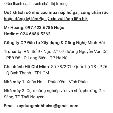
- Giá thành cạnh tranh nhất thị trường.
Quý khách có nhu cầu mua nắp hố ga , song chắn rác
hoặc đăng ký làm Đại lý xin vui lòng liên hệ:
Mr Hoàng: 097.423.6786 Hoặc
Hotline: 024.6686.5262
Công ty CP Đầu tư Xây dựng & Công Nghệ Minh Hải
Trụ sở tại HN
: Số 9 - Ngõ 2/107 đường Nguyễn Văn Cừ
- P.Bồ Đề - Q.Long Biên - TP. Hà Nội
Chi nhánh Hồ Chí Minh
: Số 78/2C1- Quốc Lộ 13 - P.26
- Q.Bình Thạnh - TP.HCM
Nhà máy 1
: Xuân Hòa - Phúc Yên - Vĩnh Phúc
Nhà máy 2
: Cụm công nghiệp vừa và nhỏ, phường Gia
Sàng,
TP Thái Nguyên
Email: xaydungminhhaivn@gmail.com