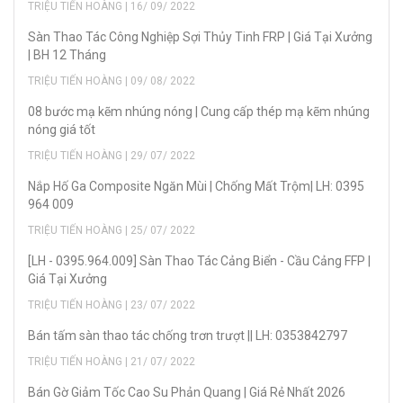
TRIỆU TIẾN HOÀNG | 16/ 09/ 2022
Sàn Thao Tác Công Nghiệp Sợi Thủy Tinh FRP | Giá Tại Xưởng
| BH 12 Tháng
TRIỆU TIẾN HOÀNG | 09/ 08/ 2022
08 bước mạ kẽm nhúng nóng | Cung cấp thép mạ kẽm nhúng
nóng giá tốt
TRIỆU TIẾN HOÀNG | 29/ 07/ 2022
Nắp Hố Ga Composite Ngăn Mùi | Chống Mất Trộm| LH: 0395
964 009
TRIỆU TIẾN HOÀNG | 25/ 07/ 2022
[LH - 0395.964.009] Sàn Thao Tác Cảng Biển - Cầu Cảng FFP |
Giá Tại Xưởng
TRIỆU TIẾN HOÀNG | 23/ 07/ 2022
Bán tấm sàn thao tác chống trơn trượt || LH: 0353842797
TRIỆU TIẾN HOÀNG | 21/ 07/ 2022
Bán Gờ Giảm Tốc Cao Su Phản Quang | Giá Rẻ Nhất 2026