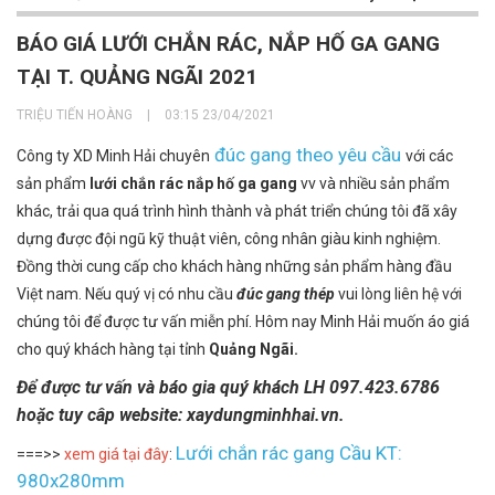
BÁO GIÁ LƯỚI CHẮN RÁC, NẮP HỐ GA GANG
TẠI T. QUẢNG NGÃI 2021
TRIỆU TIẾN HOÀNG
|
03:15 23/04/2021
đúc gang theo yêu cầu
Công ty XD Minh Hải chuyên
với các
sản phẩm
lưới chắn rác nắp hố ga gang
vv và nhiều sản phẩm
khác, trải qua quá trình hình thành và phát triển chúng tôi đã xây
dựng được đội ngũ kỹ thuật viên, công nhân giàu kinh nghiệm.
Đồng thời cung cấp cho khách hàng những sản phẩm hàng đầu
Việt nam. Nếu quý vị có nhu cầu
đúc gang thép
vui lòng liên hệ với
chúng tôi để được tư vấn miễn phí. Hôm nay Minh Hải muốn áo giá
cho quý khách hàng tại tỉnh
Quảng Ngãi.
Để được tư vấn và báo gia quý khách LH 097.423.6786
hoặc tuy câp website: xaydungminhhai.vn.
Lưới chắn rác gang Cầu KT:
===>>
xem giá tại đây
:
980x280mm