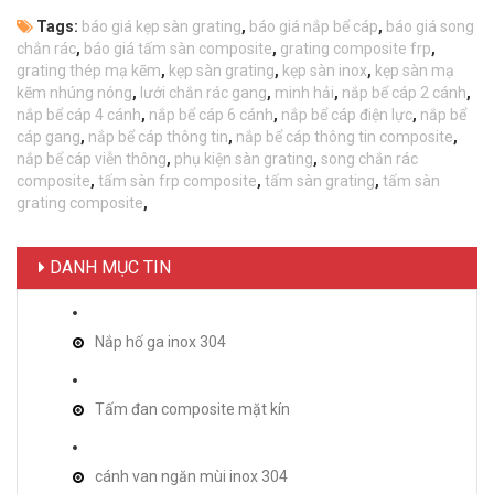
Tags:
báo giá kẹp sàn grating
,
báo giá nắp bể cáp
,
báo giá song
chắn rác
,
báo giá tấm sàn composite
,
grating composite frp
,
grating thép mạ kẽm
,
kẹp sàn grating
,
kẹp sàn inox
,
kẹp sàn mạ
kẽm nhúng nóng
,
lưới chắn rác gang
,
minh hải
,
nắp bể cáp 2 cánh
,
nắp bể cáp 4 cánh
,
nắp bể cáp 6 cánh
,
nắp bể cáp điện lực
,
nắp bể
cáp gang
,
nắp bể cáp thông tin
,
nắp bể cáp thông tin composite
,
nắp bể cáp viễn thông
,
phụ kiện sàn grating
,
song chắn rác
composite
,
tấm sàn frp composite
,
tấm sàn grating
,
tấm sàn
grating composite
,
DANH MỤC TIN
Nắp hố ga inox 304
Tấm đan composite mặt kín
cánh van ngăn mùi inox 304