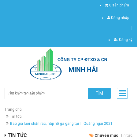
0
sản phẩm
Đăng nhập
|
Đăng ký
TÌM
Trang chủ
Tin tức
Báo giá lưới chắn rác, nắp hố ga gang tại T. Quảng ngãi 2021
TIN TỨC
Chuyên mục:
Tin tức