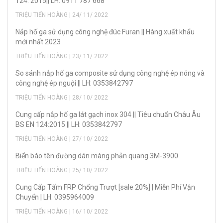
124: 2015|| LH: 0911 787 668
TRIỆU TIẾN HOÀNG | 24/ 11/ 2022
Nắp hố ga sử dụng công nghệ đúc Furan || Hàng xuất khẩu
mới nhất 2023
TRIỆU TIẾN HOÀNG | 23/ 11/ 2022
So sánh nắp hố ga composite sử dụng công nghệ ép nóng và
công nghệ ép nguội || LH: 0353842797
TRIỆU TIẾN HOÀNG | 28/ 10/ 2022
Cung cấp nắp hố ga lát gạch inox 304 || Tiêu chuẩn Châu Âu
BS EN 124:2015 || LH: 0353842797
TRIỆU TIẾN HOÀNG | 27/ 10/ 2022
Biển báo tên đường dán màng phản quang 3M-3900
TRIỆU TIẾN HOÀNG | 25/ 10/ 2022
Cung Cấp Tấm FRP Chống Trượt [sale 20%] | Miễn Phí Vận
Chuyển | LH: 0395964009
TRIỆU TIẾN HOÀNG | 16/ 10/ 2022