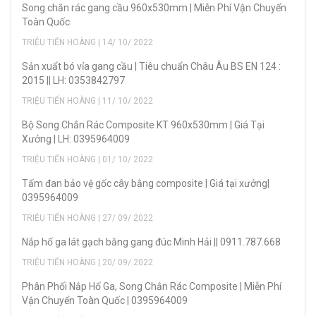
Song chắn rác gang cầu 960x530mm | Miễn Phí Vận Chuyển
Toàn Quốc
TRIỆU TIẾN HOÀNG | 14/ 10/ 2022
Sản xuẩt bó vỉa gang cầu | Tiêu chuẩn Châu Âu BS EN 124 :
2015 || LH: 0353842797
TRIỆU TIẾN HOÀNG | 11/ 10/ 2022
Bộ Song Chắn Rác Composite KT 960x530mm | Giá Tại
Xưởng | LH: 0395964009
TRIỆU TIẾN HOÀNG | 01/ 10/ 2022
Tấm đan bảo vệ gốc cây bằng composite | Giá tại xưởng|
0395964009
TRIỆU TIẾN HOÀNG | 27/ 09/ 2022
Nắp hố ga lát gạch bằng gang đúc Minh Hải || 0911.787.668
TRIỆU TIẾN HOÀNG | 20/ 09/ 2022
Phân Phối Nắp Hố Ga, Song Chắn Rác Composite | Miễn Phí
Vận Chuyển Toàn Quốc | 0395964009