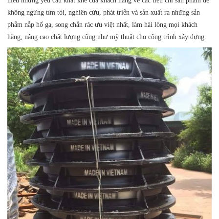
hiểu những yêu cầu khắt khe của khách hàng về các tiêu chí sản phẩm để
không ngừng tìm tòi, nghiên cứu, phát triển và sản xuất ra những sản
phẩm nắp hố ga, song chắn rác ưu việt nhất, làm hài lòng mọi khách
hàng, nâng cao chất lượng cũng như mỹ thuật cho công trình xây dựng.