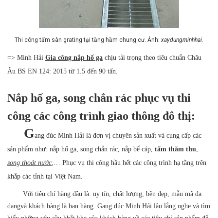
Thi công tấm sàn grating tại tầng hầm chung cư. Ảnh:
xaydungminhhai.
=> Minh Hải
Gia công nắp hố ga
chịu tải trọng theo tiêu chuẩn Châu
Âu BS EN 124: 2015 từ 1.5 đến 90 tấn.
Nắp hố ga, song chắn rác phục vụ thi
công các công trình giao thông đô thị:
G
ang đúc Minh Hải là đơn vị chuyên sản xuất và cung cấp các
sản phẩm như: nắp hố ga, song chắn rác, nắp bể cáp,
tấm thăm thu
,
song thoát nước
,… Phục vụ thi công hầu hết các công trình hạ tầng trên
khắp các tỉnh tại Việt Nam.
Với tiêu chí hàng đầu là: uy tín, chất lượng, bền đẹp, mẫu mã đa
dạngvà khách hàng là bạn hàng. Gang đúc Minh Hải lâu lắng nghe và tìm