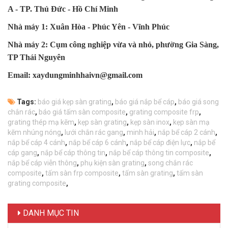
A - TP. Thủ Đức - Hồ Chí Minh
Nhà máy 1: Xuân Hòa - Phúc Yên - Vĩnh Phúc
Nhà máy 2: Cụm công nghiệp vừa và nhỏ, phường Gia Sàng,
TP Thái Nguyên
Email: xaydungminhhaivn@gmail.com
Tags:
báo giá kẹp sàn grating
,
báo giá nắp bể cáp
,
báo giá song
chắn rác
,
báo giá tấm sàn composite
,
grating composite frp
,
grating thép mạ kẽm
,
kẹp sàn grating
,
kẹp sàn inox
,
kẹp sàn mạ
kẽm nhúng nóng
,
lưới chắn rác gang
,
minh hải
,
nắp bể cáp 2 cánh
,
nắp bể cáp 4 cánh
,
nắp bể cáp 6 cánh
,
nắp bể cáp điện lực
,
nắp bể
cáp gang
,
nắp bể cáp thông tin
,
nắp bể cáp thông tin composite
,
nắp bể cáp viễn thông
,
phụ kiện sàn grating
,
song chắn rác
composite
,
tấm sàn frp composite
,
tấm sàn grating
,
tấm sàn
grating composite
,
DANH MỤC TIN