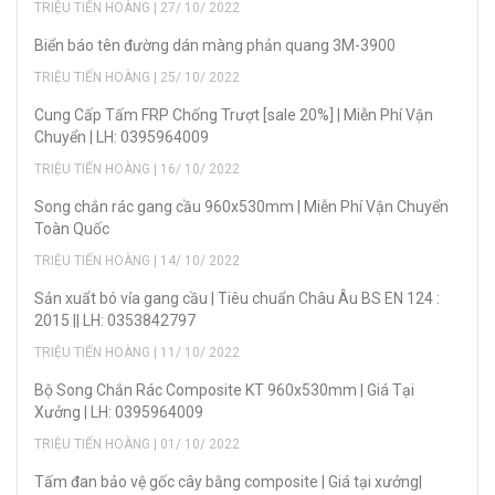
TRIỆU TIẾN HOÀNG | 27/ 10/ 2022
Biển báo tên đường dán màng phản quang 3M-3900
TRIỆU TIẾN HOÀNG | 25/ 10/ 2022
Cung Cấp Tấm FRP Chống Trượt [sale 20%] | Miễn Phí Vận
Chuyển | LH: 0395964009
TRIỆU TIẾN HOÀNG | 16/ 10/ 2022
Song chắn rác gang cầu 960x530mm | Miễn Phí Vận Chuyển
Toàn Quốc
TRIỆU TIẾN HOÀNG | 14/ 10/ 2022
Sản xuẩt bó vỉa gang cầu | Tiêu chuẩn Châu Âu BS EN 124 :
2015 || LH: 0353842797
TRIỆU TIẾN HOÀNG | 11/ 10/ 2022
Bộ Song Chắn Rác Composite KT 960x530mm | Giá Tại
Xưởng | LH: 0395964009
TRIỆU TIẾN HOÀNG | 01/ 10/ 2022
Tấm đan bảo vệ gốc cây bằng composite | Giá tại xưởng|