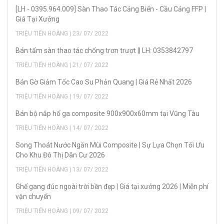
[LH - 0395.964.009] Sàn Thao Tác Cảng Biển - Cầu Cảng FFP |
Giá Tại Xưởng
TRIỆU TIẾN HOÀNG | 23/ 07/ 2022
Bán tấm sàn thao tác chống trơn trượt || LH: 0353842797
TRIỆU TIẾN HOÀNG | 21/ 07/ 2022
Bán Gờ Giảm Tốc Cao Su Phản Quang | Giá Rẻ Nhất 2026
TRIỆU TIẾN HOÀNG | 19/ 07/ 2022
Bán bộ nắp hố ga composite 900x900x60mm tại Vũng Tàu
TRIỆU TIẾN HOÀNG | 14/ 07/ 2022
Song Thoát Nước Ngăn Mùi Composite | Sự Lựa Chọn Tối Ưu
Cho Khu Đô Thị Dân Cư 2026
TRIỆU TIẾN HOÀNG | 13/ 07/ 2022
Ghế gang đúc ngoài trời bền đẹp | Giá tại xưởng 2026 | Miễn phí
vận chuyển
TRIỆU TIẾN HOÀNG | 09/ 07/ 2022