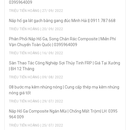
0395964009
TRIỆU TIẾN HOÀNG | 27/ 09/ 2022
Nắp hố ga lát gạch bằng gang đúc Minh Hải || 0911.787.668
TRIỆU TIẾN HOÀNG | 20/ 09/ 2022
Phân Phối Nắp Hố Ga, Song Chắn Rác Composite | Miễn Phí
Vận Chuyển Toàn Quốc | 0395964009
TRIỆU TIẾN HOÀNG | 16/ 09/ 2022
Sàn Thao Tác Công Nghiệp Sợi Thủy Tinh FRP | Giá Tại Xưởng
| BH 12 Tháng
TRIỆU TIẾN HOÀNG | 09/ 08/ 2022
08 bước mạ kẽm nhúng nóng | Cung cấp thép mạ kẽm nhúng
nóng giá tốt
TRIỆU TIẾN HOÀNG | 29/ 07/ 2022
Nắp Hố Ga Composite Ngăn Mùi | Chống Mất Trộm| LH: 0395
964 009
TRIỆU TIẾN HOÀNG | 25/ 07/ 2022