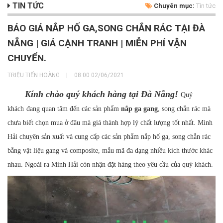
TIN TỨC
Chuyên mục:
Tin tức
BÁO GIÁ NẮP HỐ GA,SONG CHẮN RÁC TẠI ĐÀ
NẴNG | GIÁ CẠNH TRANH | MIỄN PHÍ VẬN
CHUYỂN.
TRIỆU TIẾN HOÀNG
|
08:00 02/06/2021
Kính chào quý khách hàng tại Đà Nẵng!
Quý
khách
đang quan tâm đến các sản phẩm
nắp ga gang
, song chắn rác mà
chưa biết chọn mua ở đâu mà giá thành hợp lý chất lượng tốt nhất. Minh
Hải chuyên sản xuất và cung cấp các sản phẩm nắp hố ga, song chắn rác
bằng vật liệu gang và composite, mẫu mã đa dạng nhiều kích thước khác
nhau. Ngoài ra Minh Hải còn nhận đặt hàng theo yêu cầu của quý khách.