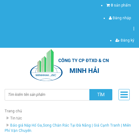
0
sản phẩm
Đăng nhập
|
Đăng ký
TÌM
Trang chủ
Tin tức
Báo giá Nắp Hố Ga,Song Chắn Rác Tại Đà Nẵng | Giá Cạnh Tranh | Miễn
Phí Vận Chuyển.