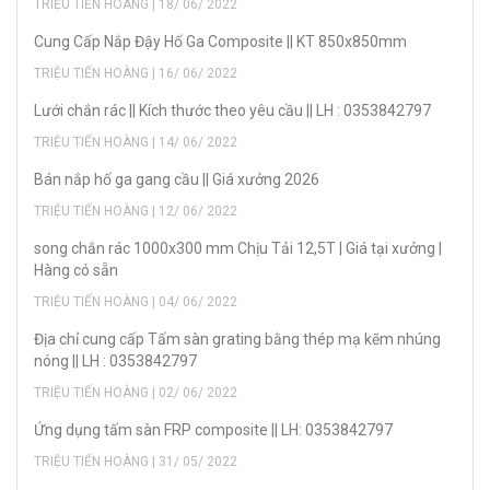
TRIỆU TIẾN HOÀNG | 18/ 06/ 2022
Cung Cấp Nắp Đậy Hố Ga Composite || KT 850x850mm
TRIỆU TIẾN HOÀNG | 16/ 06/ 2022
Lưới chắn rác || Kích thước theo yêu cầu || LH : 0353842797
TRIỆU TIẾN HOÀNG | 14/ 06/ 2022
Bán nắp hố ga gang cầu || Giá xưởng 2026
TRIỆU TIẾN HOÀNG | 12/ 06/ 2022
song chắn rác 1000x300 mm Chịu Tải 12,5T | Giá tại xưởng |
Hàng có sẵn
TRIỆU TIẾN HOÀNG | 04/ 06/ 2022
Địa chỉ cung cấp Tấm sàn grating bằng thép mạ kẽm nhúng
nóng || LH : 0353842797
TRIỆU TIẾN HOÀNG | 02/ 06/ 2022
Ứng dụng tấm sàn FRP composite || LH: 0353842797
TRIỆU TIẾN HOÀNG | 31/ 05/ 2022