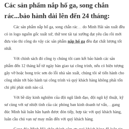
Các sản phẩm nắp hố ga, song chắn
rác...bảo hành dài lên đến 24 tháng:
Các sản phẩm
nắp hố ga, song chắn rác
… do Minh Hải sản xuất đều
có in logo nguồn gốc xuất xứ, thử test tải tại xưởng đạt yêu cầu rồi mới
đưa vào thi công do vậy các sản phẩm
nắp hố ga
đều đạt chất lượng tốt
nhất.
Với chính sách đó công ty chúng tôi cam kết bảo hành các sản
phẩm đến 12 tháng kể từ ngày bàn giao tại công trình, nếu có hiện tượng
gãy vỡ hoặc bong tróc sơn do lỗi nhà sản xuất, chúng tôi sẽ tiến hành cho
công nhân tới bảo hành tại công trình và quý khách hàng không phải tốn
chi phí phát sinh nào cả.
Với bề dày kinh nghiệm của đội ngũ lãnh đạo, đội ngũ kỹ thuật, kỹ
sư cùng với sự nhiệt tình của các phòng ban kinh doanh tư vấn,…gang
đúc Minh hải luân hân hạnh được đón tiếp, hợp tác với quý khách hàng,
luân cầu chú vạn sự may mắn đến với quý khách hàng.