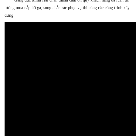
Gang đúc Minh Hải chân thành cảm ơn quý khách hàng đã luân tin
tưởng mua nắp hố ga, song chắn rác phục vụ thi công các công trình xây
dựng.