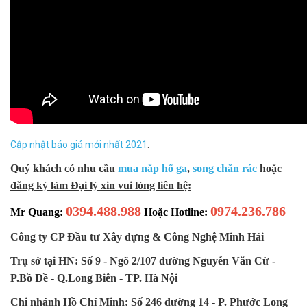
Cập nhật báo giá mới nhất 2021
.
Quý khách có nhu cầu
mua nắp hố ga
,
song chắn rác
hoặc
đăng ký làm Đại lý xin vui lòng liên hệ:
0394.488.988
0974.236.786
Mr Quang:
Hoặc Hotline:
Công ty CP Đầu tư Xây dựng & Công Nghệ Minh Hải
Trụ sở tại HN: Số 9 -
Ngõ 2/107
đường Nguyễn Văn Cừ -
P.Bồ Đề - Q.Long Biên - TP. Hà Nội
Chi nhánh Hồ Chí Minh:
Số 246 đường 14 - P. Phước Long