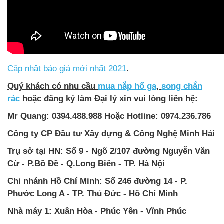
Cập nhật báo giá mới nhất 2021
.
Quý khách có nhu cầu
mua nắp hố ga
,
song chắn
rác
hoặc đăng ký làm Đại lý xin vui lòng liên hệ:
Mr Quang: 0394.488.988 Hoặc Hotline: 0974.236.786
Công ty CP Đầu tư Xây dựng & Công Nghệ Minh Hải
Trụ sở tại HN: Số 9 - Ngõ 2/107 đường Nguyễn Văn
Cừ - P.Bồ Đề - Q.Long Biên - TP. Hà Nội
Chi nhánh Hồ Chí Minh:
Số 246 đường 14 - P.
Phước Long A - TP. Thủ Đức - Hồ Chí Minh
Nhà máy 1: Xuân Hòa - Phúc Yên - Vĩnh Phúc