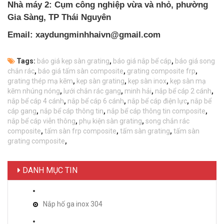
Nhà máy 2: Cụm công nghiệp vừa và nhỏ, phường
Gia Sàng, TP Thái Nguyên
Email: xaydungminhhaivn@gmail.com
Tags:
báo giá kẹp sàn grating
,
báo giá nắp bể cáp
,
báo giá song
chắn rác
,
báo giá tấm sàn composite
,
grating composite frp
,
grating thép mạ kẽm
,
kẹp sàn grating
,
kẹp sàn inox
,
kẹp sàn mạ
kẽm nhúng nóng
,
lưới chắn rác gang
,
minh hải
,
nắp bể cáp 2 cánh
,
nắp bể cáp 4 cánh
,
nắp bể cáp 6 cánh
,
nắp bể cáp điện lực
,
nắp bể
cáp gang
,
nắp bể cáp thông tin
,
nắp bể cáp thông tin composite
,
nắp bể cáp viễn thông
,
phụ kiện sàn grating
,
song chắn rác
composite
,
tấm sàn frp composite
,
tấm sàn grating
,
tấm sàn
grating composite
,
DANH MỤC TIN
Nắp hố ga inox 304