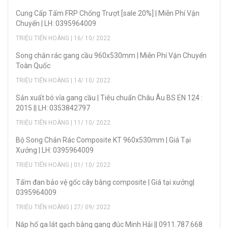
Cung Cấp Tấm FRP Chống Trượt [sale 20%] | Miễn Phí Vận
Chuyển | LH: 0395964009
TRIỆU TIẾN HOÀNG | 16/ 10/ 2022
Song chắn rác gang cầu 960x530mm | Miễn Phí Vận Chuyển
Toàn Quốc
TRIỆU TIẾN HOÀNG | 14/ 10/ 2022
Sản xuẩt bó vỉa gang cầu | Tiêu chuẩn Châu Âu BS EN 124 :
2015 || LH: 0353842797
TRIỆU TIẾN HOÀNG | 11/ 10/ 2022
Bộ Song Chắn Rác Composite KT 960x530mm | Giá Tại
Xưởng | LH: 0395964009
TRIỆU TIẾN HOÀNG | 01/ 10/ 2022
Tấm đan bảo vệ gốc cây bằng composite | Giá tại xưởng|
0395964009
TRIỆU TIẾN HOÀNG | 27/ 09/ 2022
Nắp hố ga lát gạch bằng gang đúc Minh Hải || 0911.787.668