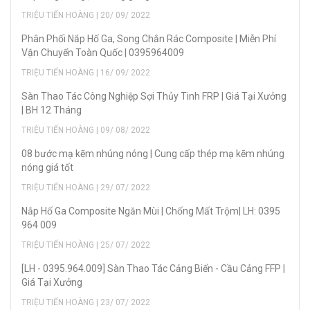
TRIỆU TIẾN HOÀNG | 20/ 09/ 2022
Phân Phối Nắp Hố Ga, Song Chắn Rác Composite | Miễn Phí
Vận Chuyển Toàn Quốc | 0395964009
TRIỆU TIẾN HOÀNG | 16/ 09/ 2022
Sàn Thao Tác Công Nghiệp Sợi Thủy Tinh FRP | Giá Tại Xưởng
| BH 12 Tháng
TRIỆU TIẾN HOÀNG | 09/ 08/ 2022
08 bước mạ kẽm nhúng nóng | Cung cấp thép mạ kẽm nhúng
nóng giá tốt
TRIỆU TIẾN HOÀNG | 29/ 07/ 2022
Nắp Hố Ga Composite Ngăn Mùi | Chống Mất Trộm| LH: 0395
964 009
TRIỆU TIẾN HOÀNG | 25/ 07/ 2022
[LH - 0395.964.009] Sàn Thao Tác Cảng Biển - Cầu Cảng FFP |
Giá Tại Xưởng
TRIỆU TIẾN HOÀNG | 23/ 07/ 2022