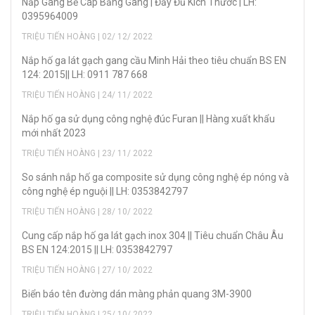
Nắp Gang Bể Cáp Bằng Gang | Đầy Đủ Kích Thước | LH:
0395964009
TRIỆU TIẾN HOÀNG | 02/ 12/ 2022
Nắp hố ga lát gạch gang cầu Minh Hải theo tiêu chuẩn BS EN
124: 2015|| LH: 0911 787 668
TRIỆU TIẾN HOÀNG | 24/ 11/ 2022
Nắp hố ga sử dụng công nghệ đúc Furan || Hàng xuất khẩu
mới nhất 2023
TRIỆU TIẾN HOÀNG | 23/ 11/ 2022
So sánh nắp hố ga composite sử dụng công nghệ ép nóng và
công nghệ ép nguội || LH: 0353842797
TRIỆU TIẾN HOÀNG | 28/ 10/ 2022
Cung cấp nắp hố ga lát gạch inox 304 || Tiêu chuẩn Châu Âu
BS EN 124:2015 || LH: 0353842797
TRIỆU TIẾN HOÀNG | 27/ 10/ 2022
Biển báo tên đường dán màng phản quang 3M-3900
TRIỆU TIẾN HOÀNG | 25/ 10/ 2022