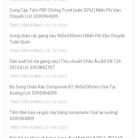
Cung Cấp Tấm FRP Chống Trượt [sale 20%] | Miễn Phí Vận
Chuyển | LH: 0395964009
TRIỆU TIẾN HOÀNG | 16/ 10/ 2022
Song chắn rác gang cầu 960x530mm | Miễn Phí Vận Chuyển
Toàn Quốc
TRIỆU TIẾN HOÀNG | 14/ 10/ 2022
Sản xuẩt bó vỉa gang cầu | Tiêu chuẩn Châu Âu BS EN 124 :
2015 || LH: 0353842797
TRIỆU TIẾN HOÀNG | 11/ 10/ 2022
Bộ Song Chắn Rác Composite KT 960x530mm | Giá Tại
Xưởng | LH: 0395964009
TRIỆU TIẾN HOÀNG | 01/ 10/ 2022
Tấm đan bảo vệ gốc cây bằng composite | Giá tại xưởng|
0395964009
TRIỆU TIẾN HOÀNG | 27/ 09/ 2022
Nắp hố ga lát gạch bằng gang đúc Minh Hải || 0911.787.668