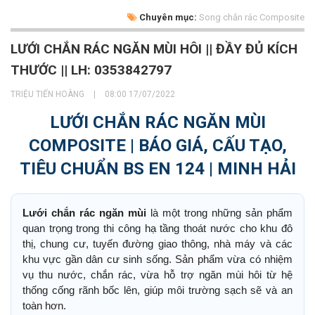
Chuyên mục:
Song chắn rác Composite
LƯỚI CHẮN RÁC NGĂN MÙI HÔI || ĐẦY ĐỦ KÍCH
THƯỚC || LH: 0353842797
TRIỆU TIẾN HOÀNG
|
08:00 17/07/2022
LƯỚI CHẮN RÁC NGĂN MÙI
COMPOSITE | BÁO GIÁ, CẤU TẠO,
TIÊU CHUẨN BS EN 124 | MINH HẢI
Lưới chắn rác ngăn mùi
là một trong những sản phẩm
quan trọng trong thi công hạ tầng thoát nước cho khu đô
thị, chung cư, tuyến đường giao thông, nhà máy và các
khu vực gần dân cư sinh sống. Sản phẩm vừa có nhiệm
vụ thu nước, chắn rác, vừa hỗ trợ ngăn mùi hôi từ hệ
thống cống rãnh bốc lên, giúp môi trường sạch sẽ và an
toàn hơn.