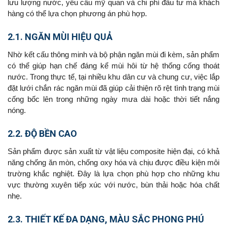
lưu lượng nước, yêu cầu mỹ quan và chi phí đầu tư mà khách
hàng có thể lựa chọn phương án phù hợp.
2.1. NGĂN MÙI HIỆU QUẢ
Nhờ kết cấu thông minh và bộ phận ngăn mùi đi kèm, sản phẩm
có thể giúp hạn chế đáng kể mùi hôi từ hệ thống cống thoát
nước. Trong thực tế, tại nhiều khu dân cư và chung cư, việc lắp
đặt lưới chắn rác ngăn mùi đã giúp cải thiện rõ rệt tình trạng mùi
cống bốc lên trong những ngày mưa dài hoặc thời tiết nắng
nóng.
2.2. ĐỘ BỀN CAO
Sản phẩm được sản xuất từ vật liệu composite hiện đại, có khả
năng chống ăn mòn, chống oxy hóa và chịu được điều kiện môi
trường khắc nghiệt. Đây là lựa chọn phù hợp cho những khu
vực thường xuyên tiếp xúc với nước, bùn thải hoặc hóa chất
nhẹ.
2.3. THIẾT KẾ ĐA DẠNG, MÀU SẮC PHONG PHÚ