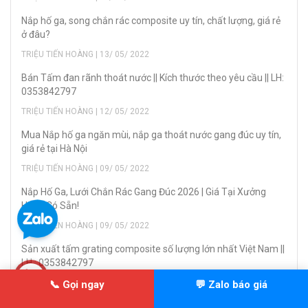
Nắp hố ga, song chắn rác composite uy tín, chất lượng, giá rẻ
ở đâu?
TRIỆU TIẾN HOÀNG | 13/ 05/ 2022
Bán Tấm đan rãnh thoát nước || Kích thước theo yêu cầu || LH:
0353842797
TRIỆU TIẾN HOÀNG | 12/ 05/ 2022
Mua Nắp hố ga ngăn mùi, nắp ga thoát nước gang đúc uy tín,
giá rẻ tại Hà Nội
TRIỆU TIẾN HOÀNG | 09/ 05/ 2022
Nắp Hố Ga, Lưới Chắn Rác Gang Đúc 2026 | Giá Tại Xưởng
Hàng Có Sẵn!
TRIỆU TIẾN HOÀNG | 09/ 05/ 2022
Sản xuất tấm grating composite số lượng lớn nhất Việt Nam ||
LH : 0353842797
TRIỆU TIẾN HOÀNG | 08/ 05/ 2022
📞 Gọi ngay
💬 Zalo báo giá
Bán tấm sàn FRP composite số #01 Việt Nam || Hàng có sẵn ||