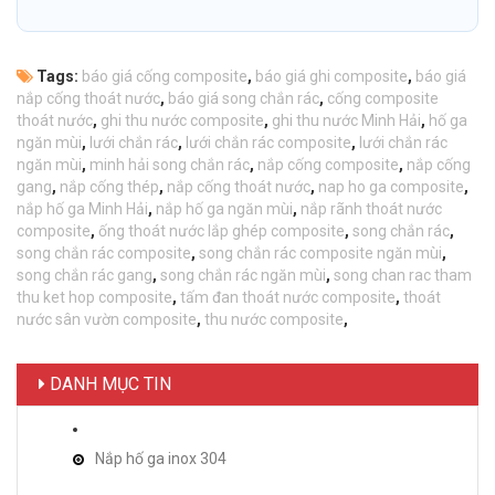
Tags:
báo giá cống composite
,
báo giá ghi composite
,
báo giá
nắp cống thoát nước
,
báo giá song chắn rác
,
cống composite
thoát nước
,
ghi thu nước composite
,
ghi thu nước Minh Hải
,
hố ga
ngăn mùi
,
lưới chắn rác
,
lưới chắn rác composite
,
lưới chắn rác
ngăn mùi
,
minh hải song chắn rác
,
nắp cống composite
,
nắp cống
gang
,
nắp cống thép
,
nắp cống thoát nước
,
nap ho ga composite
,
nắp hố ga Minh Hải
,
nắp hố ga ngăn mùi
,
nắp rãnh thoát nước
composite
,
ống thoát nước lắp ghép composite
,
song chắn rác
,
song chắn rác composite
,
song chắn rác composite ngăn mùi
,
song chắn rác gang
,
song chắn rác ngăn mùi
,
song chan rac tham
thu ket hop composite
,
tấm đan thoát nước composite
,
thoát
nước sân vườn composite
,
thu nước composite
,
DANH MỤC TIN
Nắp hố ga inox 304