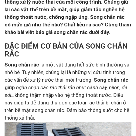
thống xử lý nước thải của mỗi công trình. Chúng giữ
lại các vật thể trên bề mặt, giúp giảm tắc nghẽn hệ
thống thoát nước, chống ngập úng. Song chắn rác
có mức giá như thế nào? Chất liệu ra sao? Cùng tham
khảo bài viết báo giá song chắn rác dưới đây.
ĐẶC ĐIỂM CƠ BẢN CỦA SONG CHẮN
RÁC
Song chắn rác
là một vật dụng hết sức bình thường và
nhỏ bé. Tuy nhiên, chúng lại là những vị cứu tinh trong
các vấn đề xử lý nước thải, môi trường.
Song chắn rác
giúp
ngăn chặn các rác thải rắn như: cành cây, nilon, đá
sỏi…
không thậm nhập vào hệ thống thoát nước. Điều
này giúp ta dễ dàng thu dọn các loại rác thải bị chặn ở
trên bề mặt song chắn rác. Đảm bảo thông suốt cho hệ
thống xả thải.