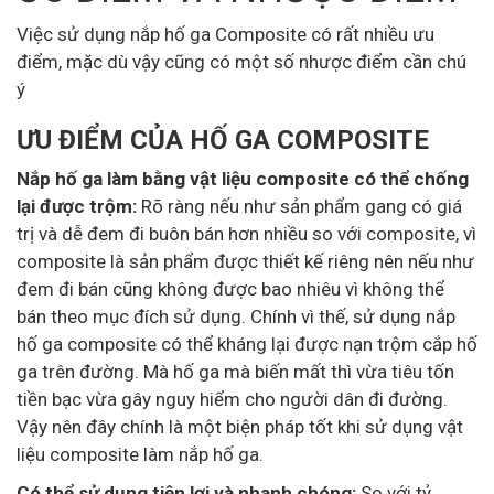
Việc sử dụng nắp hố ga Composite có rất nhiều ưu
điểm, mặc dù vậy cũng có một số nhược điểm cần chú
ý
ƯU ĐIỂM CỦA HỐ GA COMPOSITE
Nắp hố ga làm bằng vật liệu composite có thể chống
lại được trộm:
Rõ ràng nếu như sản phẩm gang có giá
trị và dễ đem đi buôn bán hơn nhiều so với composite, vì
composite là sản phẩm được thiết kế riêng nên nếu như
đem đi bán cũng không được bao nhiêu vì không thể
bán theo mục đích sử dụng. Chính vì thế, sử dụng nắp
hố ga composite có thể kháng lại được nạn trộm cắp hố
ga trên đường. Mà hố ga mà biến mất thì vừa tiêu tốn
tiền bạc vừa gây nguy hiểm cho người dân đi đường.
Vậy nên đây chính là một biện pháp tốt khi sử dụng vật
liệu composite làm nắp hố ga.
Có thể sử dụng tiện lợi và nhanh chóng:
So với tỷ