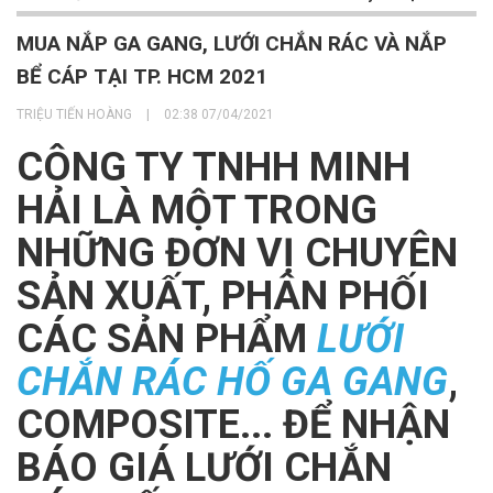
MUA NẮP GA GANG, LƯỚI CHẮN RÁC VÀ NẮP
BỂ CÁP TẠI TP. HCM 2021
TRIỆU TIẾN HOÀNG
|
02:38 07/04/2021
CÔNG TY TNHH MINH
HẢI LÀ MỘT TRONG
NHỮNG ĐƠN VỊ CHUYÊN
SẢN XUẤT, PHÂN PHỐI
CÁC SẢN PHẨM
LƯỚI
CHẮN RÁC HỐ GA GANG
,
COMPOSITE... ĐỂ NHẬN
BÁO GIÁ LƯỚI CHẮN