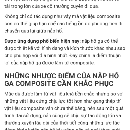
tải trọng lớn của xe cộ thường xuyên đi qua.
Không chỉ có tác dụng như vậy mà vật liệu composite
còn có thể giúp hạn chế các tiếng ồn do phuong tiên di
chuyển qua lại giữa nắp hố.
Được ứng dụng phổ biến hiện nay:
nắp hố ga có thể
được thiết kế với hình dạng và kích thước khác nhau sao
cho phù hợp với địa hình nhất. Đây chính là điểm thuận
lợi của nắp hố ga được làm từ composite.
NHỮNG NHƯỢC ĐIỂM CỦA NẮP HỐ
GA COMPOSITE CẦN KHẮC PHỤC
Mặc dù được làm từ vật liệu khá bền chắc nhưng so với
những vật liệu cứng chịu lực tốt hơn như gang thép thì
vật liệu composite vẫn chưa thể bằng, nên sau một quá
trình dài sử dụng, nắp cũng sẽ chịu sự tác động lớn và
thường xuyên lâu dài của thời tiết cùng những lực tác
động khác khiến nắp hố bị xuống cấp và phải thay mới.