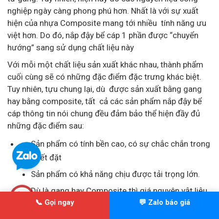
nghiệp ngày càng phong phú hơn. Nhất là với sự xuất
hiện của nhựa Composite mang tới nhiều tính năng ưu
việt hơn. Do đó, nắp đậy bể cáp 1 phần được “chuyển
hướng” sang sử dụng chất liệu này
Với mỗi một chất liệu sản xuất khác nhau, thành phẩm
cuối cùng sẽ có những đặc điểm đặc trưng khác biệt.
Tuy nhiên, tựu chung lại, dù được sản xuất bằng gang
hay bằng composite, tất cả các sản phẩm nắp đậy bể
cáp thông tin nói chung đều đảm bảo thể hiện đầy đủ
những đặc điểm sau:
Sản phẩm có tính bền cao, có sự chắc chắn trong
thiết đặt
Sản phẩm có khả năng chịu được tải trọng lớn.
Dù là gang hay Composite thì giá nguyên vật liệu
📞 Gọi ngay
💬 Zalo báo giá
cũng không hề đắt đỏ. Do đó, giá thành của sản
phẩm hoàn tất cuối cùng cũng khá hợp lý.