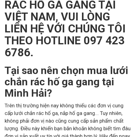
RÁC HỐ GA GANG TẠI
VIỆT NAM, VUI LÒNG
LIÊN HỆ VỚI CHÚNG TÔI
THEO HOTLINE 097 423
6786.
Tại sao nên chọn mua lưới
chắn rác hố ga gang tại
Minh Hải?
Trên thị trường hiện nay không thiếu các đơn vị cung
cấp lưới chắn rác hố ga, nắp hố ga gang... Tuy nhiên,
không phải đơn vị nào cũng cung cấp sản phẩm chất
lượng. Điều này khiến bạn băn khoăn không biết tìm đâu
đơn vị sản xuất uy tín với giá thành hợp lý. Hãy đến ngay