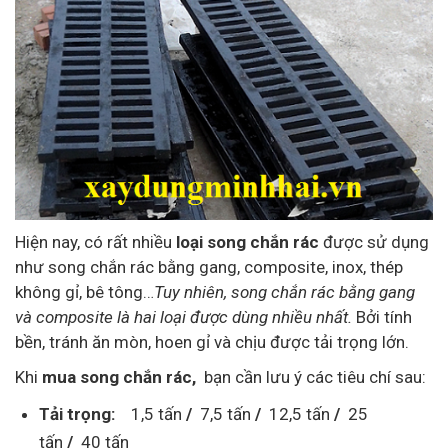
Hiện nay, có rất nhiều
loại song chắn rác
được sử dụng
như song chắn rác bằng gang, composite, inox, thép
không gỉ, bê tông…
Tuy nhiên, song chắn rác bằng gang
và composite là hai loại được dùng nhiều nhất.
Bởi tính
bền, tránh ăn mòn, hoen gỉ và chịu được tải trọng lớn.
Khi
mua song chắn rác,
bạn cần lưu ý các tiêu chí sau:
Tải trọng:
1,5 tấn
/
7,5 tấn
/
12,5 tấn
/
25
tấn
/
40 tấn