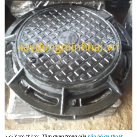
>>> Xem thêm:
Tầm quan trọng của
nắp hố ga thoát