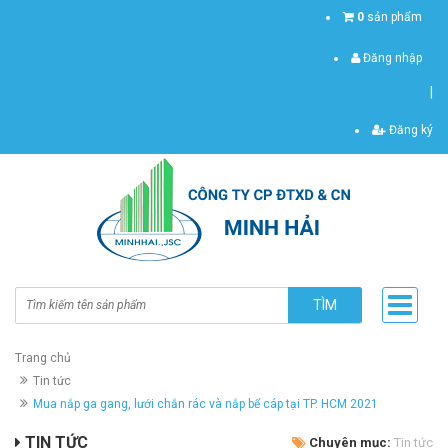
0
sản phẩm
Đăng nhập
|
Đăng ký
TÌM
Trang chủ
Tin tức
Mua nắp ga gang, lưới chắn rác và nắp bể cáp tại TP. HCM 2021
TIN TỨC
Chuyên mục:
Tin tức