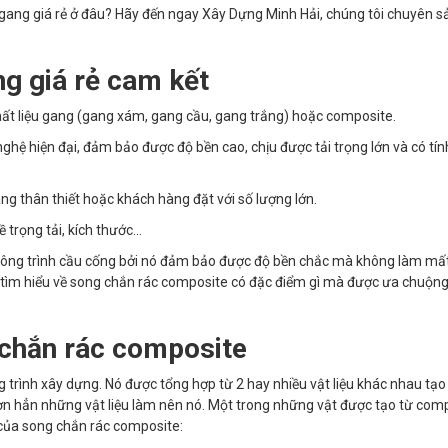
gang giá rẻ ở đâu? Hãy đến ngay Xây Dựng Minh Hải, chúng tôi chuyên sả
ng giá rẻ cam kết
ất liệu gang (gang xám, gang cầu, gang trắng) hoặc composite.
ghệ hiện đại, đảm bảo được độ bền cao, chịu được tải trọng lớn và có tí
àng thân thiết hoặc khách hàng đặt với số lượng lớn.
rọng tải, kích thước...
công trình cầu cống bởi nó đảm bảo được độ bền chắc mà không làm mấ
tìm hiểu về song chắn rác composite có đặc điểm gì mà được ưa chuộng
 chắn rác composite
g trình xây dựng. Nó được tổng hợp từ 2 hay nhiều vật liệu khác nhau tạ
 hơn hẳn những vật liệu làm nên nó. Một trong những vật được tạo từ com
t của song chắn rác composite: