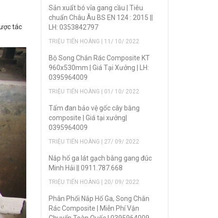
Sản xuẩt bó vỉa gang cầu | Tiêu
chuẩn Châu Âu BS EN 124 : 2015 ||
được tác
LH: 0353842797
TRIỆU TIẾN HOÀNG | 11/ 10/ 2022
Bộ Song Chắn Rác Composite KT
960x530mm | Giá Tại Xưởng | LH:
0395964009
TRIỆU TIẾN HOÀNG | 01/ 10/ 2022
Tấm đan bảo vệ gốc cây bằng
composite | Giá tại xưởng|
0395964009
TRIỆU TIẾN HOÀNG | 27/ 09/ 2022
Nắp hố ga lát gạch bằng gang đúc
Minh Hải || 0911.787.668
TRIỆU TIẾN HOÀNG | 20/ 09/ 2022
Phân Phối Nắp Hố Ga, Song Chắn
Rác Composite | Miễn Phí Vận