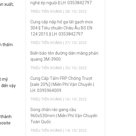
nghệ ép nguội || LH: 0353842797
n xuất,
TRIỆU TIẾN HOÀNG | 28/ 10/ 2022
Cung cấp nắp hố ga lát gạch inox
304 || Tiêu chuẩn Châu Âu BS EN
124:2015 || LH: 0353842797
TRIỆU TIẾN HOÀNG | 27/ 10/ 2022
nh thẩm
Biển báo tên đường dán màng phản
quang 3M-3900
TRIỆU TIẾN HOÀNG | 25/ 10/ 2022
Cung Cấp Tấm FRP Chống Trượt
t mỹ
[sale 20%] | Miễn Phí Vận Chuyển |
 đến vậy
LH: 0395964009
TRIỆU TIẾN HOÀNG | 16/ 10/ 2022
Song chắn rác gang cầu
960x530mm | Miễn Phí Vận Chuyển
o thành
Toàn Quốc
posite
TRIỆU TIẾN HOÀNG | 14/ 10/ 2022