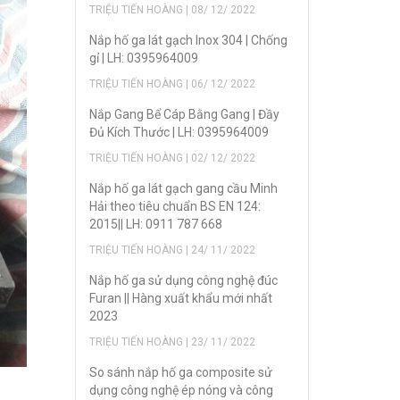
TRIỆU TIẾN HOÀNG | 08/ 12/ 2022
Nắp hố ga lát gạch Inox 304 | Chống
gỉ | LH: 0395964009
TRIỆU TIẾN HOÀNG | 06/ 12/ 2022
Nắp Gang Bể Cáp Bằng Gang | Đầy
Đủ Kích Thước | LH: 0395964009
TRIỆU TIẾN HOÀNG | 02/ 12/ 2022
Nắp hố ga lát gạch gang cầu Minh
Hải theo tiêu chuẩn BS EN 124:
2015|| LH: 0911 787 668
TRIỆU TIẾN HOÀNG | 24/ 11/ 2022
Nắp hố ga sử dụng công nghệ đúc
Furan || Hàng xuất khẩu mới nhất
2023
TRIỆU TIẾN HOÀNG | 23/ 11/ 2022
So sánh nắp hố ga composite sử
dụng công nghệ ép nóng và công