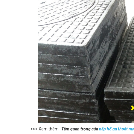
>>> Xem thêm:
Tầm quan trọng của
nắp hố ga thoát nư