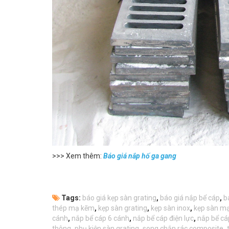
>>> Xem thêm:
Báo giá nắp hố ga gang
Tags:
báo giá kẹp sàn grating
,
báo giá nắp bể cáp
,
b
thép mạ kẽm
,
kẹp sàn grating
,
kẹp sàn inox
,
kẹp sàn m
cánh
,
nắp bể cáp 6 cánh
,
nắp bể cáp điện lực
,
nắp bể cá
thông
,
phụ kiện sàn grating
,
song chắn rác composite
,