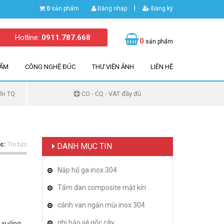
|
0
sản phẩm
Đăng nhập
Đăng ký
Hotline:
0911.787.668
0
sản phẩm
HẨM
CÔNG NGHỆ ĐÚC
THƯ VIỆN ẢNH
LIÊN HỆ
ển TQ
CO - CQ - VAT đầy đủ
c:
Tin tức
DANH MỤC TIN
Nắp hố ga inox 304
Tấm đan composite mặt kín
cánh van ngăn mùi inox 304
ghi bảo vệ gốc cây
i xuống