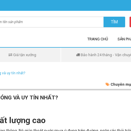
TÌM
TRANG CHỦ
SẢN P
Giá tận xưởng
Bảo hành 24 tháng - Vận chuy
và uy tín nhất?
Chuyên mụ
ÓNG VÀ UY TÍN NHẤT?
ất lượng cao
 giao thông. Nó giúp thoát nước mưa ứ đọng trên đường, ngăn rác thải trô