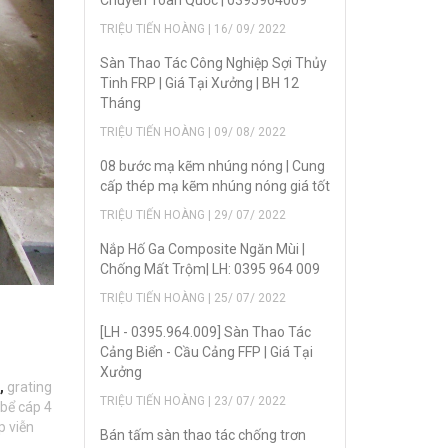
Chuyển Toàn Quốc | 0395964009
TRIỆU TIẾN HOÀNG | 16/ 09/ 2022
Sàn Thao Tác Công Nghiệp Sợi Thủy
Tinh FRP | Giá Tại Xưởng | BH 12
Tháng
TRIỆU TIẾN HOÀNG | 09/ 08/ 2022
08 bước mạ kẽm nhúng nóng | Cung
cấp thép mạ kẽm nhúng nóng giá tốt
TRIỆU TIẾN HOÀNG | 29/ 07/ 2022
Nắp Hố Ga Composite Ngăn Mùi |
Chống Mất Trộm| LH: 0395 964 009
TRIỆU TIẾN HOÀNG | 25/ 07/ 2022
[LH - 0395.964.009] Sàn Thao Tác
Cảng Biển - Cầu Cảng FFP | Giá Tại
Xưởng
,
grating
TRIỆU TIẾN HOÀNG | 23/ 07/ 2022
bể cáp 4
p viễn
Bán tấm sàn thao tác chống trơn