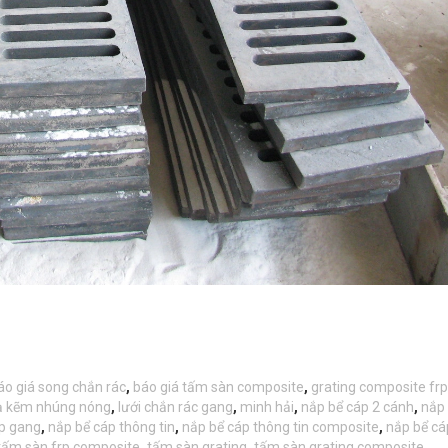
áo giá song chắn rác
,
báo giá tấm sàn composite
,
grating composite frp
ạ kẽm nhúng nóng
,
lưới chắn rác gang
,
minh hải
,
nắp bể cáp 2 cánh
,
nắp 
p gang
,
nắp bể cáp thông tin
,
nắp bể cáp thông tin composite
,
nắp bể cá
tấm sàn frp composite
,
tấm sàn grating
,
tấm sàn grating composite
,