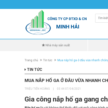
Nhà máy sản xuất
Trang chủ
Tin tức
Mua nắp hố ga ở đâu vừa nhanh chóng 
TIN TỨC
MUA NẮP HỐ GA Ở ĐÂU VỪA NHANH CH
TRIỆU TIẾN HOÀNG
|
03:44 07/04/2021
Gia công nắp hố ga gang ch
Nắp hố ga
là vật không thể thiếu đối với mỗi công trình