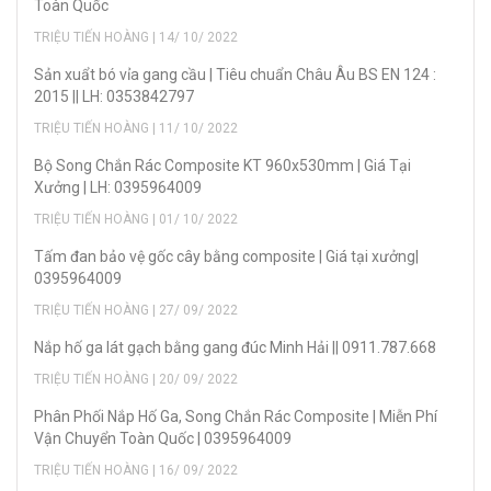
Toàn Quốc
TRIỆU TIẾN HOÀNG | 14/ 10/ 2022
Sản xuẩt bó vỉa gang cầu | Tiêu chuẩn Châu Âu BS EN 124 :
2015 || LH: 0353842797
TRIỆU TIẾN HOÀNG | 11/ 10/ 2022
Bộ Song Chắn Rác Composite KT 960x530mm | Giá Tại
Xưởng | LH: 0395964009
TRIỆU TIẾN HOÀNG | 01/ 10/ 2022
Tấm đan bảo vệ gốc cây bằng composite | Giá tại xưởng|
0395964009
TRIỆU TIẾN HOÀNG | 27/ 09/ 2022
Nắp hố ga lát gạch bằng gang đúc Minh Hải || 0911.787.668
TRIỆU TIẾN HOÀNG | 20/ 09/ 2022
Phân Phối Nắp Hố Ga, Song Chắn Rác Composite | Miễn Phí
Vận Chuyển Toàn Quốc | 0395964009
TRIỆU TIẾN HOÀNG | 16/ 09/ 2022