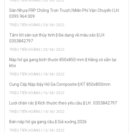
TRIỆU TIẾN HOÀNG | 26/ 06/ 2022
Sàn Nhựa FRP Chống Trơn Trượt | Miễn Phí Vận Chuyển | LH:
0395 964 009
TRIỆU TIẾN HOÀNG | 24/ 06/ 2022
Tấm lót sàn sợi thủy tinh || Đa dạng về màu sắc || LH:
0353842797
TRIỆU TIẾN HOÀNG | 20/ 06/ 2022
Nắp hố ga gang kích thước 850x850 mm || Hàng có sẵn tại
kho
TRIỆU TIẾN HOÀNG | 18/ 06/ 2022
Cung Cấp Nắp Đậy Hố Ga Composite || KT 850x850mm
TRIỆU TIẾN HOÀNG | 16/ 06/ 2022
Lưới chắn rác || Kích thước theo yêu cầu || LH : 0353842797
TRIỆU TIẾN HOÀNG | 14/ 06/ 2022
Bán nắp hố ga gang cầu || Giá xưởng 2026
TRIỆU TIẾN HOÀNG | 12/ 06/ 2022