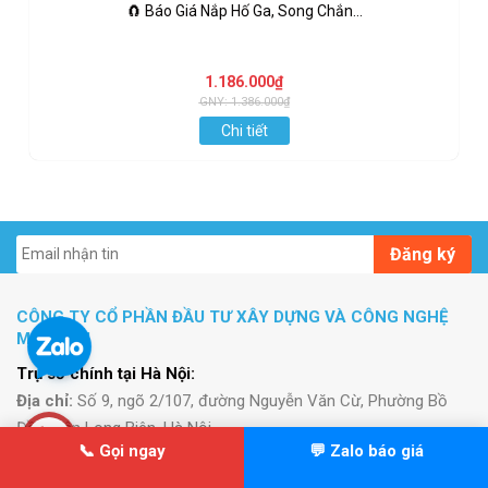
🧲 Báo Giá Nắp Hố Ga, Song Chắn...
1.186.000₫
GNY: 1.386.000₫
Chi tiết
Đăng ký
CÔNG TY CỔ PHẦN ĐẦU TƯ XÂY DỰNG VÀ CÔNG NGHỆ
MINH HẢI
Trụ sở chính tại Hà Nội:
Địa chỉ:
Số 9, ngõ 2/107, đường Nguyễn Văn Cừ, Phường Bồ
Đề, Quận Long Biên, Hà Nội
📞 Gọi ngay
💬 Zalo báo giá
Điện thoại:
0911.787.668
Email:
xaydungminhhaivn@gmail.com