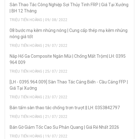
Sàn Thao Tác Công Nghiệp Sợi Thủy Tinh FRP | Giá Tại Xưởng
| BH 12 Tháng
TRIỆU TIẾN HOÀNG | 09/ 08/ 2022
08 bước mạ kẽm nhúng nóng | Cung cấp thép mạ kẽm nhúng
nóng giá tốt
TRIỆU TIẾN HOÀNG | 29/ 07/ 2022
Nắp Hố Ga Composite Ngăn Mùi | Chống Mất Trộm| LH: 0395
964 009
TRIỆU TIẾN HOÀNG | 25/ 07/ 2022
[LH - 0395.964.009] Sàn Thao Tác Cảng Biển - Cầu Cảng FFP |
Giá Tại Xưởng
TRIỆU TIẾN HOÀNG | 23/ 07/ 2022
Bán tấm sàn thao tác chống trơn trượt || LH: 0353842797
TRIỆU TIẾN HOÀNG | 21/ 07/ 2022
Bán Gờ Giảm Tốc Cao Su Phản Quang | Giá Rẻ Nhất 2026
TRIỆU TIẾN HOÀNG | 19/ 07/ 2022