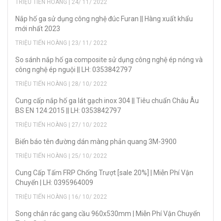
TRIỆU TIẾN HOÀNG | 24/ 11/ 2022
Nắp hố ga sử dụng công nghệ đúc Furan || Hàng xuất khẩu
mới nhất 2023
TRIỆU TIẾN HOÀNG | 23/ 11/ 2022
So sánh nắp hố ga composite sử dụng công nghệ ép nóng và
công nghệ ép nguội || LH: 0353842797
TRIỆU TIẾN HOÀNG | 28/ 10/ 2022
Cung cấp nắp hố ga lát gạch inox 304 || Tiêu chuẩn Châu Âu
BS EN 124:2015 || LH: 0353842797
TRIỆU TIẾN HOÀNG | 27/ 10/ 2022
Biển báo tên đường dán màng phản quang 3M-3900
TRIỆU TIẾN HOÀNG | 25/ 10/ 2022
Cung Cấp Tấm FRP Chống Trượt [sale 20%] | Miễn Phí Vận
Chuyển | LH: 0395964009
TRIỆU TIẾN HOÀNG | 16/ 10/ 2022
Song chắn rác gang cầu 960x530mm | Miễn Phí Vận Chuyển