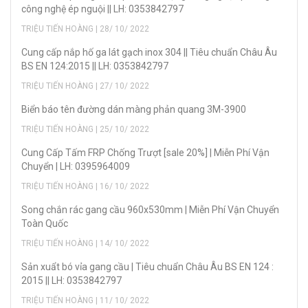
công nghệ ép nguội || LH: 0353842797
TRIỆU TIẾN HOÀNG | 28/ 10/ 2022
Cung cấp nắp hố ga lát gạch inox 304 || Tiêu chuẩn Châu Âu
BS EN 124:2015 || LH: 0353842797
TRIỆU TIẾN HOÀNG | 27/ 10/ 2022
Biển báo tên đường dán màng phản quang 3M-3900
TRIỆU TIẾN HOÀNG | 25/ 10/ 2022
Cung Cấp Tấm FRP Chống Trượt [sale 20%] | Miễn Phí Vận
Chuyển | LH: 0395964009
TRIỆU TIẾN HOÀNG | 16/ 10/ 2022
Song chắn rác gang cầu 960x530mm | Miễn Phí Vận Chuyển
Toàn Quốc
TRIỆU TIẾN HOÀNG | 14/ 10/ 2022
Sản xuẩt bó vỉa gang cầu | Tiêu chuẩn Châu Âu BS EN 124 :
2015 || LH: 0353842797
TRIỆU TIẾN HOÀNG | 11/ 10/ 2022