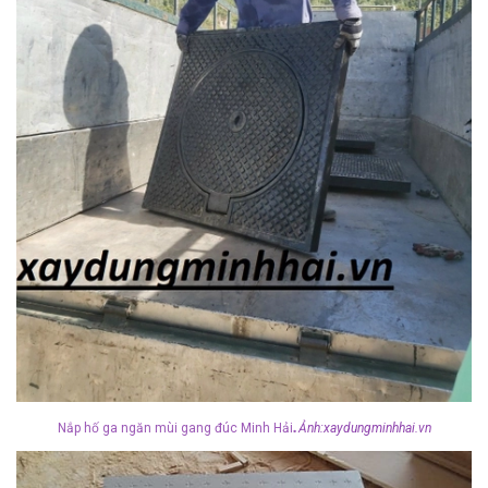
.
Nắp hố ga ngăn mùi gang đúc Minh Hải
Ảnh:xaydungminhhai.vn