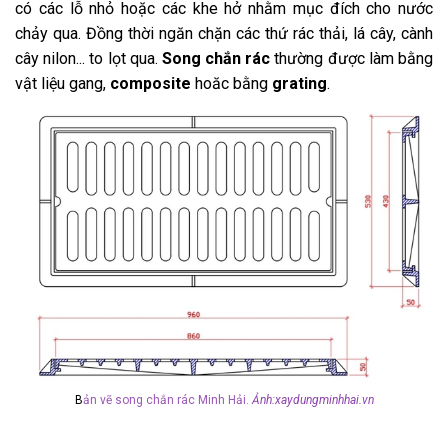
có các lỗ nhỏ hoặc các khe hở nhằm mục đích cho nước
chảy qua. Đồng thời ngăn chặn các thứ rác thải, lá cây, cành
cây nilon... to lọt qua.
Song chắn rác
thường được làm bằng
vật liệu gang,
composite
hoăc bằng
grating
.
B
ản vẽ song chắn rác Minh Hải.
Ảnh:xaydungminhhai.vn