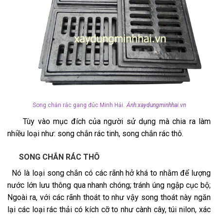
Song chắn rác gang đúc Minh Hải.
Ảnh:xaydungminhhai.vn
Tùy vào mục đích của người sử dụng mà chia ra làm
nhiều loại như: song chắn rác tinh, song chắn rác thô.
SONG CHẮN RÁC THÔ
Nó là loại song chắn có các rãnh hở khá to nhằm để lượng
nước lớn lưu thông qua nhanh chóng; tránh úng ngập cục bộ;
Ngoài ra, với các rãnh thoát to như vậy song thoát này ngăn
lại các loại rác thải có kích cỡ to như cành cây, túi nilon, xác