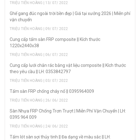
TRIỆU TIẾN HOÀNG | 13/ 07/ 2022
Ghế gang đúc ngoài trời bền đẹp | Giá tại xưởng 2026 | Miễn phí
vận chuyển
TRIỆU TIẾN HOÀNG | 09/ 07/ 2022
Cung cấp tấm sàn FRP composite || Kích thước
1220x2440x38
TRIỆU TIẾN HOÀNG | 06/ 07/ 2022
Cung cấp lưới chắn rác bằng vật liệu composite || Kích thước
theo yêu cầu || LH: 0353842797
TRIỆU TIẾN HOÀNG | 03/ 07/ 2022
Tấm sàn FRP chống cháy nổ || 0395964009
TRIỆU TIẾN HOÀNG | 26/ 06/ 2022
Sàn Nhựa FRP Chống Trơn Trượt | Miễn Phí Vận Chuyển | LH:
0395 964 009
TRIỆU TIẾN HOÀNG | 24/ 06/ 2022
Tấm lót sàn sợi thủy tinh || Đa dạng về màu sắc || LH: