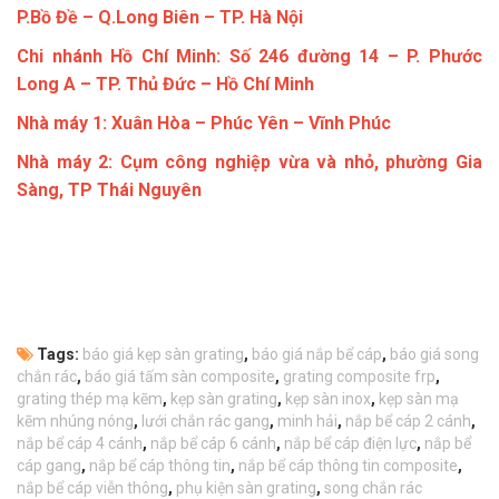
P.Bồ Đề – Q.Long Biên – TP. Hà Nội
Chi nhánh Hồ Chí Minh: Số 246 đường 14 – P. Phước
Long A – TP. Thủ Đức – Hồ Chí Minh
Nhà máy 1: Xuân Hòa – Phúc Yên – Vĩnh Phúc
Nhà máy 2: Cụm công nghiệp vừa và nhỏ, phường Gia
Sàng, TP Thái Nguyên
Tags:
báo giá kẹp sàn grating
,
báo giá nắp bể cáp
,
báo giá song
chắn rác
,
báo giá tấm sàn composite
,
grating composite frp
,
grating thép mạ kẽm
,
kẹp sàn grating
,
kẹp sàn inox
,
kẹp sàn mạ
kẽm nhúng nóng
,
lưới chắn rác gang
,
minh hải
,
nắp bể cáp 2 cánh
,
nắp bể cáp 4 cánh
,
nắp bể cáp 6 cánh
,
nắp bể cáp điện lực
,
nắp bể
cáp gang
,
nắp bể cáp thông tin
,
nắp bể cáp thông tin composite
,
nắp bể cáp viễn thông
,
phụ kiện sàn grating
,
song chắn rác