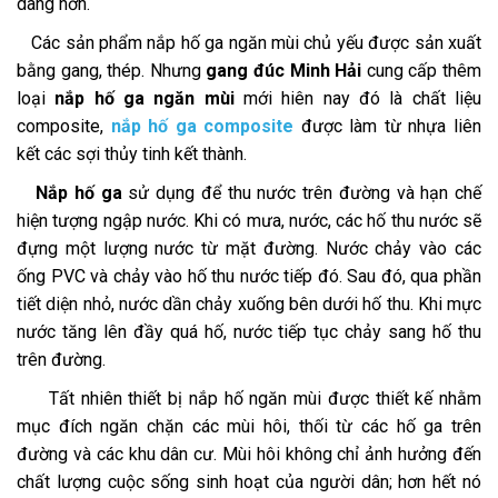
dàng hơn.
Các sản phẩm nắp hố ga ngăn mùi chủ yếu được sản xuất
bằng gang, thép. Nhưng
gang đúc Minh Hải
cung cấp thêm
loại
nắp hố ga ngăn mùi
mới hiên nay đó là chất liệu
composite,
nắp hố ga composite
được làm từ nhựa liên
kết các sợi thủy tinh kết thành.
Nắp hố ga
sử dụng để thu nước trên đường và hạn chế
hiện tượng ngập nước. Khi có mưa, nước, các hố thu nước sẽ
đựng một lượng nước từ mặt đường. Nước chảy vào các
ống PVC và chảy vào hố thu nước tiếp đó. Sau đó, qua phần
tiết diện nhỏ, nước dần chảy xuống bên dưới hố thu. Khi mực
nước tăng lên đầy quá hố, nước tiếp tục chảy sang hố thu
trên đường.
Tất nhiên thiết bị nắp hố ngăn mùi được thiết kế nhằm
mục đích ngăn chặn các mùi hôi, thối từ các hố ga trên
đường và các khu dân cư. Mùi hôi không chỉ ảnh hưởng đến
chất lượng cuộc sống sinh hoạt của người dân; hơn hết nó