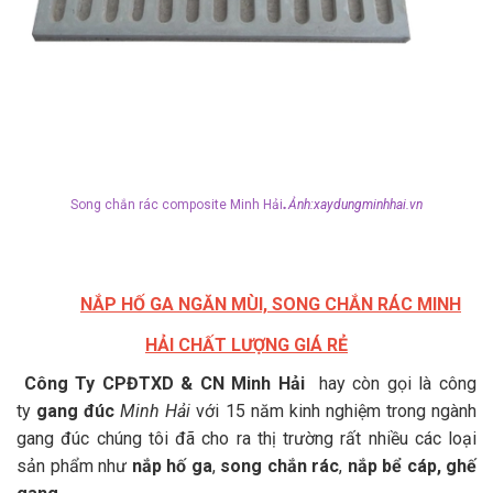
.
Song chắn rác composite Minh Hải
Ảnh:xaydungminhhai.vn
NẮP HỐ GA NGĂN MÙI, SONG CHẮN RÁC MINH
HẢI CHẤT LƯỢNG GIÁ RẺ
Công Ty CPĐTXD & CN Minh Hải
hay còn gọi là công
ty
gang đúc
Minh Hải
với 15 năm kinh nghiệm trong ngành
gang đúc chúng tôi đã cho ra thị trường rất nhiều các loại
sản phẩm như
nắp hố ga
,
song chắn rác
,
nắp bể cáp, ghế