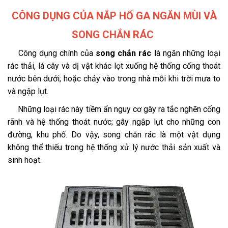
CÔNG DỤNG CỦA NẮP HỐ GA NGĂN MÙI VÀ
SONG CHẮN RÁC
Công dụng chính của
song chắn rác l
à ngăn những loại
rác thải, lá cây và dị vật khác lọt xuống hệ thống cống thoát
nước bên dưới; hoặc chảy vào trong nhà mỗi khi trời mưa to
và ngập lụt.
Những loại rác này tiềm ẩn nguy cơ gây ra tắc nghẽn cống
rãnh và hệ thống thoát nước; gây ngập lụt cho những con
đường, khu phố. Do vậy, song chắn rác là một vật dụng
không thể thiếu trong hệ thống xử lý nước thải sản xuất và
sinh hoạt.