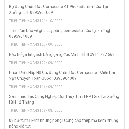
Bộ Song Chắn Rác Composite KT 960x530mm | Giá Tại
Xưởng | LH: 0395964009
TRIỆU TIẾN HOÀNG | 01/ 10/ 2022
Tấm đan bảo vệ gốc cây bằng composite | Giá tại xưởng|
0395964009
TRIỆU TIẾN HOÀNG | 27/ 09/ 2022
Nắp hố ga lát gạch bằng gang đúc Minh Hải || 0911.787.668
TRIỆU TIẾN HOÀNG | 20/ 09/ 2022
Phân Phối Nắp Hố Ga, Song Chắn Rác Composite | Miễn Phí
Vận Chuyển Toàn Quốc | 0395964009
TRIỆU TIẾN HOÀNG | 16/ 09/ 2022
Sàn Thao Tác Công Nghiệp Sợi Thủy Tinh FRP | Giá Tại Xưởng
| BH 12 Tháng
TRIỆU TIẾN HOÀNG | 09/ 08/ 2022
08 bước mạ kẽm nhúng nóng | Cung cấp thép mạ kẽm nhúng
nóng giá tốt