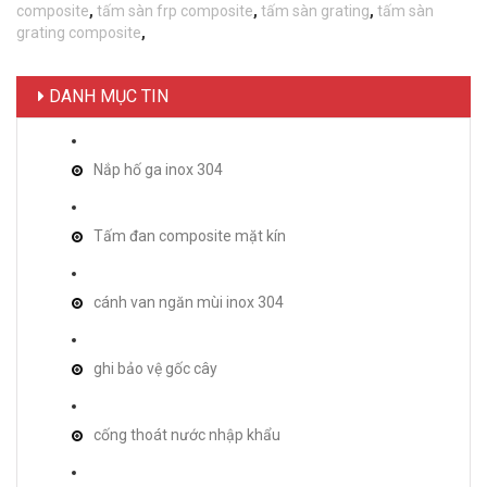
composite
,
tấm sàn frp composite
,
tấm sàn grating
,
tấm sàn
grating composite
,
DANH MỤC TIN
Nắp hố ga inox 304
Tấm đan composite mặt kín
cánh van ngăn mùi inox 304
ghi bảo vệ gốc cây
cống thoát nước nhập khẩu