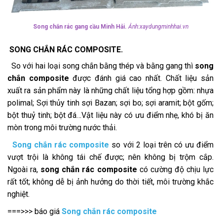
Song chắn rác gang cầu Minh Hải.
Ảnh:xaydungminhhai.vn
SONG CHẮN RÁC COMPOSITE.
So với hai loại song chắn bằng thép và bằng gang thì
song
chắn composite
được đánh giá cao nhất. Chất liệu sản
xuất ra sản phẩm này là những chất liệu tổng hợp gồm: nhựa
polimal; Sợi thủy tinh sợi Bazan; sợi bo; sợi aramit; bột gốm;
bột thuỷ tinh; bột đá…Vật liệu này có ưu điểm nhẹ, khó bị ăn
mòn trong môi trường nước thải.
Song chắn rác composite
so với 2 loại trên có ưu điểm
vượt trội là không tái chế được; nên không bị trộm cắp.
Ngoài ra,
song chắn rác composite
có cường độ chịu lực
rất tốt; không dễ bị ảnh hưởng do thời tiết, môi trường khắc
nghiệt.
===>>> báo giá
Song chắn rác composite