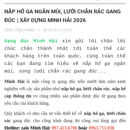
NẮP HỐ GA NGĂN MÙI, LƯỚI CHẮN RÁC GANG
ĐÚC | XÂY DỰNG MINH HẢI 2026
TRIỆU TIẾN HOÀNG
|
08:00 20/11/2021
Gang đúc Minh Hải
xin gửi lời chào lời
chúc chân thành nhất tới toàn thể các
khách hàng trên toàn quốc, cùng toàn thể
các bạn đang tìm hiểu về
nắp hố ga ngăn
mùi, song lưới chắn rác gang đúc
...
Minh Hải
là một công ty gang đúc trên mười lăm năm kinh
nghiệm với các sản phẩm như
nắp hố ga, lưới chắn rác
,
nắp bể
cáp thông tin
vv cùng nhiều sản phẩm được đúc từ gang theo
yêu cầu của khách hàng.
Qúy khách có nhu cầu tư vấn thiết kế về
nắp hố ga, lưới chắn
rác
gang đúc cho công trình đang thi công vui lòng gọi đến
Hotline: zalo Minh Hải:
097.423.6786
hoặc
0963.751.038