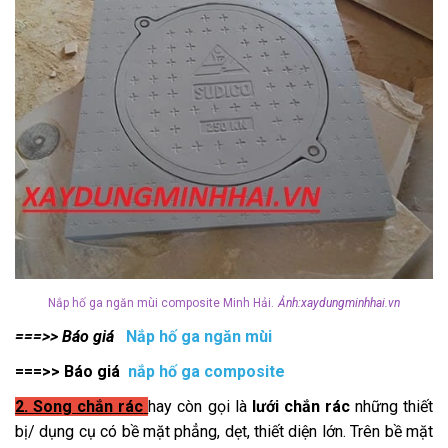
Nắp hố ga ngăn mùi composite Minh Hải.
Ảnh:xaydungminhhai.vn
===>> Báo giá
Nắp hố ga ngăn mùi
===>> Báo giá
nắp hố ga composite
2.
Song chắn rác
hay còn gọi là
lưới chắn rác
những thiết
bị/ dụng cụ có bề mặt phẳng, dẹt, thiết diện lớn. Trên bề mặt