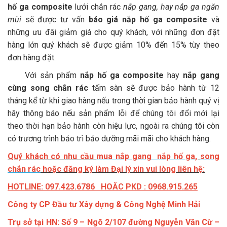
hố ga composite
lưới chắn rác
nắp gang, hay nắp ga ngăn
mùi
sẽ được tư vấn
báo giá nắp hố ga composite
và
những ưu đãi giảm giá cho quý khách, với những đơn đặt
hàng lớn quý khách sẽ được giảm 10% đến 15% tùy theo
đơn hàng đặt.
Với sản phẩm
nắp hố ga composite
hay
nắp gang
cùng song chắn rác
tấm sàn sẽ được bảo hành từ 12
tháng kể từ khi giao hàng nếu trong thời gian bảo hành quý vị
hãy thông báo nếu sản phẩm lỗi để chúng tôi đổi mới lại
theo thời hạn bảo hành còn hiệu lực, ngoài ra chúng tôi còn
có trương trình bảo trì bảo dưỡng mãi mãi cho khách hàng.
Quý khách có nhu cầu
mua nắp gang nắp hố ga
,
song
chắn rác
hoặc đăng ký làm Đại lý xin vui lòng liên hệ:
HOTLINE: 097.423.6786 HOĂC PKD : 0968.915.265
Công ty CP Đầu tư Xây dựng & Công Nghệ Minh Hải
Trụ sở tại HN: Số 9 – Ngõ 2/107 đường Nguyễn Văn Cừ –