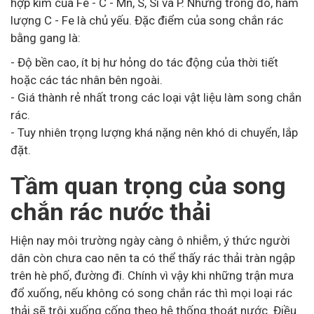
hợp kim của Fe - C - Mn, S, Si và P. Nhưng trong đó, hàm
lượng C - Fe là chủ yếu. Đặc điểm của song chắn rác
bằng gang là:
- Độ bền cao, ít bị hư hỏng do tác động của thời tiết
hoặc các tác nhân bên ngoài.
- Giá thành rẻ nhất trong các loại vật liệu làm song chắn
rác.
- Tuy nhiên trọng lượng khá nặng nên khó di chuyển, lắp
đặt.
Tầm quan trọng của song
chắn rác nước thải
Hiện nay môi trường ngày càng ô nhiễm, ý thức người
dân còn chưa cao nên ta có thể thấy rác thải tràn ngập
trên hè phố, đường đi. Chính vì vậy khi những trận mưa
đổ xuống, nếu không có song chắn rác thì mọi loại rác
thải sẽ trôi xuống cống theo hệ thống thoát nước. Điều