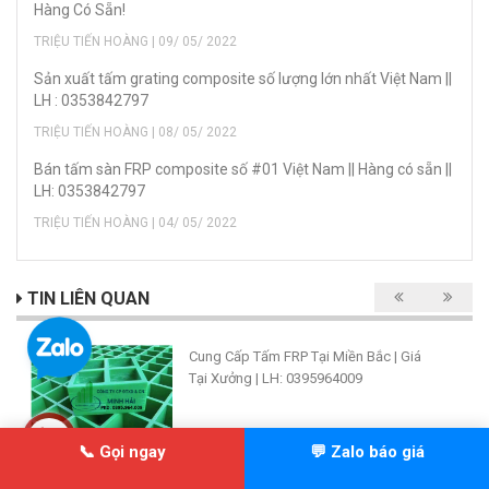
Hàng Có Sẵn!
TRIỆU TIẾN HOÀNG | 09/ 05/ 2022
Sản xuất tấm grating composite số lượng lớn nhất Việt Nam ||
LH : 0353842797
TRIỆU TIẾN HOÀNG | 08/ 05/ 2022
Bán tấm sàn FRP composite số #01 Việt Nam || Hàng có sẵn ||
LH: 0353842797
TRIỆU TIẾN HOÀNG | 04/ 05/ 2022
TIN LIÊN QUAN
Cung Cấp Tấm FRP Tại Miền Bắc | Giá
Tại Xưởng | LH: 0395964009
📞 Gọi ngay
💬 Zalo báo giá