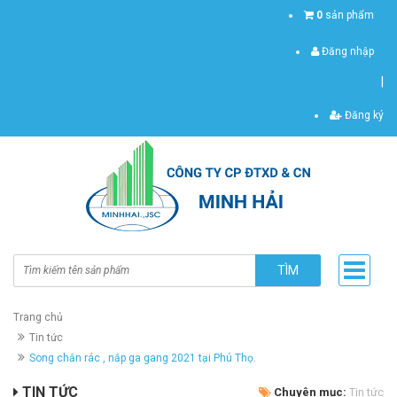
0
sản phẩm
Đăng nhập
|
Đăng ký
TÌM
Trang chủ
Tin tức
Song chắn rác , nắp ga gang 2021 tại Phú Thọ.
TIN TỨC
Chuyên mục:
Tin tức