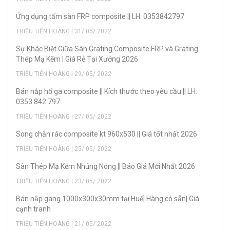
Ứng dụng tấm sàn FRP composite || LH: 0353842797
TRIỆU TIẾN HOÀNG | 31/ 05/ 2022
Sự Khác Biệt Giữa Sàn Grating Composite FRP và Grating
Thép Mạ Kẽm | Giá Rẻ Tại Xưởng 2026
TRIỆU TIẾN HOÀNG | 29/ 05/ 2022
Bán nắp hố ga composite || Kích thước theo yêu cầu || LH:
0353 842 797
TRIỆU TIẾN HOÀNG | 27/ 05/ 2022
Song chắn rác composite kt 960x530 || Giá tốt nhất 2026
TRIỆU TIẾN HOÀNG | 25/ 05/ 2022
Sàn Thép Mạ Kẽm Nhúng Nóng || Báo Giá Mới Nhất 2026
TRIỆU TIẾN HOÀNG | 23/ 05/ 2022
Bán nắp gang 1000x300x30mm tại Huế| Hàng có sẵn| Giá
cạnh tranh
TRIỆU TIẾN HOÀNG | 21/ 05/ 2022