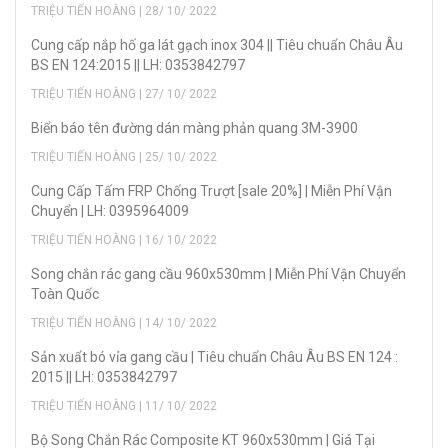
TRIỆU TIẾN HOÀNG | 28/ 10/ 2022
Cung cấp nắp hố ga lát gạch inox 304 || Tiêu chuẩn Châu Âu
BS EN 124:2015 || LH: 0353842797
TRIỆU TIẾN HOÀNG | 27/ 10/ 2022
Biển báo tên đường dán màng phản quang 3M-3900
TRIỆU TIẾN HOÀNG | 25/ 10/ 2022
Cung Cấp Tấm FRP Chống Trượt [sale 20%] | Miễn Phí Vận
Chuyển | LH: 0395964009
TRIỆU TIẾN HOÀNG | 16/ 10/ 2022
Song chắn rác gang cầu 960x530mm | Miễn Phí Vận Chuyển
Toàn Quốc
TRIỆU TIẾN HOÀNG | 14/ 10/ 2022
Sản xuẩt bó vỉa gang cầu | Tiêu chuẩn Châu Âu BS EN 124 :
2015 || LH: 0353842797
TRIỆU TIẾN HOÀNG | 11/ 10/ 2022
Bộ Song Chắn Rác Composite KT 960x530mm | Giá Tại