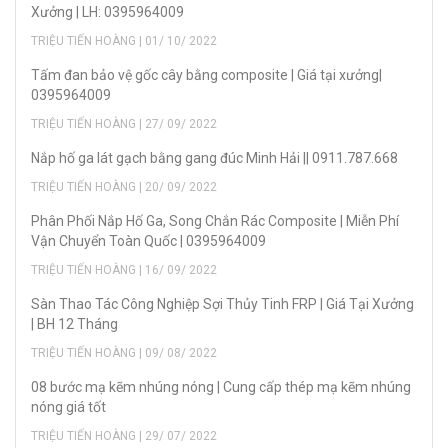
Xưởng | LH: 0395964009
TRIỆU TIẾN HOÀNG | 01/ 10/ 2022
Tấm đan bảo vệ gốc cây bằng composite | Giá tại xưởng|
0395964009
TRIỆU TIẾN HOÀNG | 27/ 09/ 2022
Nắp hố ga lát gạch bằng gang đúc Minh Hải || 0911.787.668
TRIỆU TIẾN HOÀNG | 20/ 09/ 2022
Phân Phối Nắp Hố Ga, Song Chắn Rác Composite | Miễn Phí
Vận Chuyển Toàn Quốc | 0395964009
TRIỆU TIẾN HOÀNG | 16/ 09/ 2022
Sàn Thao Tác Công Nghiệp Sợi Thủy Tinh FRP | Giá Tại Xưởng
| BH 12 Tháng
TRIỆU TIẾN HOÀNG | 09/ 08/ 2022
08 bước mạ kẽm nhúng nóng | Cung cấp thép mạ kẽm nhúng
nóng giá tốt
TRIỆU TIẾN HOÀNG | 29/ 07/ 2022