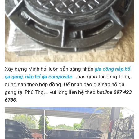
Xây dựng Minh hải luôn sẵn sàng nhận
gia công nắp hố
ga gang
,
nắp hố ga composite
... bàn giao tại công trình,
đúng hạn theo hợp đồng. Để nhận báo giá nắp hố ga
gang tại Phú Thọ,... vui lòng liên hệ theo
hotline 097 423
6786
.