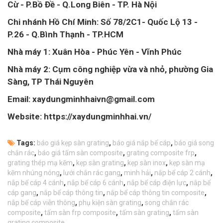
Cừ - P.Bồ Đề - Q.Long Biên - TP. Hà Nội
Chi nhánh Hồ Chí Minh: Số 78/2C1- Quốc Lộ 13 -
P.26 - Q.Bình Thạnh - TP.HCM
Nhà máy 1: Xuân Hòa - Phúc Yên - Vĩnh Phúc
Nhà máy 2: Cụm công nghiệp vừa và nhỏ, phường Gia
Sàng, TP Thái Nguyên
Email: xaydungminhhaivn@gmail.com
Website: https://xaydungminhhai.vn/
Tags:
báo giá kẹp sàn grating
,
báo giá nắp bể cáp
,
báo giá song
chắn rác
,
báo giá tấm sàn composite
,
grating composite frp
,
grating thép mạ kẽm
,
kẹp sàn grating
,
kẹp sàn inox
,
kẹp sàn mạ
kẽm nhúng nóng
,
lưới chắn rác gang
,
minh hải
,
nắp bể cáp 2 cánh
,
nắp bể cáp 4 cánh
,
nắp bể cáp 6 cánh
,
nắp bể cáp điện lực
,
nắp bể
cáp gang
,
nắp bể cáp thông tin
,
nắp bể cáp thông tin composite
,
nắp bể cáp viễn thông
,
phụ kiện sàn grating
,
song chắn rác
composite
,
tấm sàn frp composite
,
tấm sàn grating
,
tấm sàn
grating composite
,