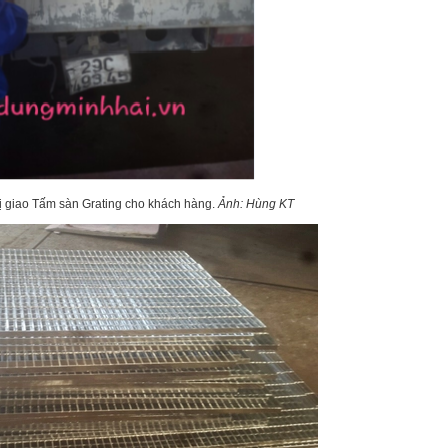
ị giao Tấm sàn Grating cho khách hàng.
Ảnh: Hùng KT