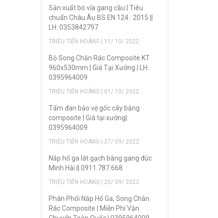
Sản xuẩt bó vỉa gang cầu | Tiêu
chuẩn Châu Âu BS EN 124 : 2015 ||
LH: 0353842797
TRIỆU TIẾN HOÀNG | 11/ 10/ 2022
Bộ Song Chắn Rác Composite KT
960x530mm | Giá Tại Xưởng | LH:
0395964009
TRIỆU TIẾN HOÀNG | 01/ 10/ 2022
Tấm đan bảo vệ gốc cây bằng
composite | Giá tại xưởng|
0395964009
TRIỆU TIẾN HOÀNG | 27/ 09/ 2022
Nắp hố ga lát gạch bằng gang đúc
Minh Hải || 0911.787.668
TRIỆU TIẾN HOÀNG | 20/ 09/ 2022
Phân Phối Nắp Hố Ga, Song Chắn
Rác Composite | Miễn Phí Vận