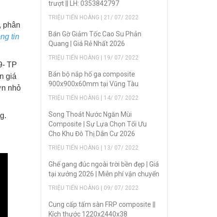
trượt || LH: 0353842797
TRIỆU TIẾN HOÀNG | 21/ 07/ 2022
, phân
Bán Gờ Giảm Tốc Cao Su Phản
ng tin
Quang | Giá Rẻ Nhất 2026
TRIỆU TIẾN HOÀNG | 19/ 07/ 2022
9- TP
Bán bộ nắp hố ga composite
n giá
900x900x60mm tại Vũng Tàu
ớn nhỏ
TRIỆU TIẾN HOÀNG | 14/ 07/ 2022
Song Thoát Nước Ngăn Mùi
g.
Composite | Sự Lựa Chọn Tối Ưu
Cho Khu Đô Thị Dân Cư 2026
TRIỆU TIẾN HOÀNG | 13/ 07/ 2022
Ghế gang đúc ngoài trời bền đẹp | Giá
tại xưởng 2026 | Miễn phí vận chuyển
TRIỆU TIẾN HOÀNG | 09/ 07/ 2022
Cung cấp tấm sàn FRP composite ||
Kích thước 1220x2440x38