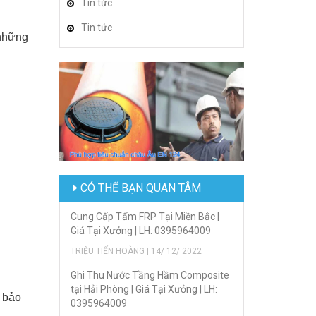
Tin tức
Tin tức
 những
CÓ THỂ BẠN QUAN TÂM
Cung Cấp Tấm FRP Tại Miền Bắc |
Giá Tại Xưởng | LH: 0395964009
TRIỆU TIẾN HOÀNG | 14/ 12/ 2022
Ghi Thu Nước Tầng Hầm Composite
tại Hải Phòng | Giá Tại Xưởng | LH:
m bảo
0395964009