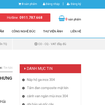
|
0
sản phẩm
Đăng nhập
Đăng ký
Hotline:
0911.787.668
0
sản phẩm
HẨM
CÔNG NGHỆ ĐÚC
THƯ VIỆN ẢNH
LIÊN HỆ
ển TQ
CO - CQ - VAT đầy đủ
c:
Tin tức
DANH MỤC TIN
 HƯNG
Nắp hố ga inox 304
Tấm đan composite mặt kín
cánh van ngăn mùi inox 304
 Hải
ghi bảo vệ gốc cây