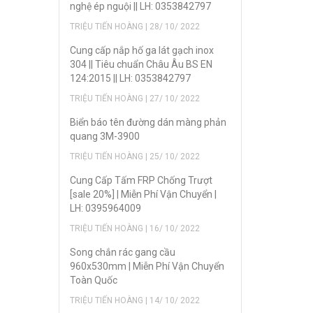
nghệ ép nguội || LH: 0353842797
TRIỆU TIẾN HOÀNG | 28/ 10/ 2022
Cung cấp nắp hố ga lát gạch inox
304 || Tiêu chuẩn Châu Âu BS EN
124:2015 || LH: 0353842797
TRIỆU TIẾN HOÀNG | 27/ 10/ 2022
Biển báo tên đường dán màng phản
quang 3M-3900
TRIỆU TIẾN HOÀNG | 25/ 10/ 2022
Cung Cấp Tấm FRP Chống Trượt
[sale 20%] | Miễn Phí Vận Chuyển |
LH: 0395964009
TRIỆU TIẾN HOÀNG | 16/ 10/ 2022
Song chắn rác gang cầu
960x530mm | Miễn Phí Vận Chuyển
Toàn Quốc
TRIỆU TIẾN HOÀNG | 14/ 10/ 2022