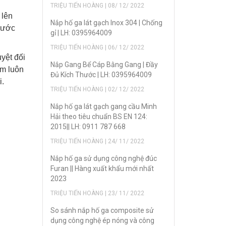
TRIỆU TIẾN HOÀNG | 08/ 12/ 2022
 lên
Nắp hố ga lát gạch Inox 304 | Chống
 bước
gỉ | LH: 0395964009
TRIỆU TIẾN HOÀNG | 06/ 12/ 2022
yệt đối
Nắp Gang Bể Cáp Bằng Gang | Đầy
ẩm luôn
Đủ Kích Thước | LH: 0395964009
i.
TRIỆU TIẾN HOÀNG | 02/ 12/ 2022
Nắp hố ga lát gạch gang cầu Minh
Hải theo tiêu chuẩn BS EN 124:
2015|| LH: 0911 787 668
TRIỆU TIẾN HOÀNG | 24/ 11/ 2022
Nắp hố ga sử dụng công nghệ đúc
Furan || Hàng xuất khẩu mới nhất
2023
TRIỆU TIẾN HOÀNG | 23/ 11/ 2022
So sánh nắp hố ga composite sử
dụng công nghệ ép nóng và công