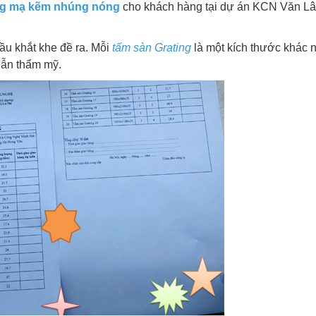
ng mạ kẽm nhúng nóng
cho khách hàng tại dự án KCN Văn L
u khắt khe đề ra. Mỗi
tấm sàn Grating
là một kích thước khác 
lẫn thẩm mỹ.