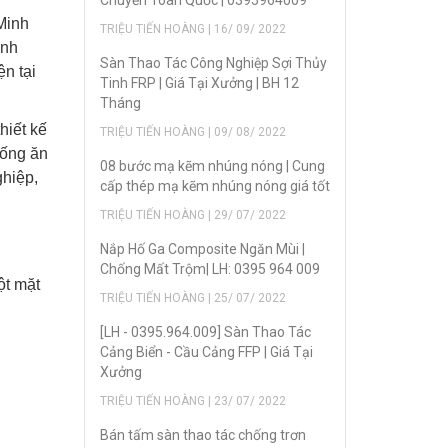
Chuyển Toàn Quốc | 0395964009
Minh
TRIỆU TIẾN HOÀNG | 16/ 09/ 2022
inh
Sàn Thao Tác Công Nghiệp Sợi Thủy
ện tại
Tinh FRP | Giá Tại Xưởng | BH 12
Tháng
hiết kế
TRIỆU TIẾN HOÀNG | 09/ 08/ 2022
hống ăn
08 bước mạ kẽm nhúng nóng | Cung
ghiệp,
cấp thép mạ kẽm nhúng nóng giá tốt
TRIỆU TIẾN HOÀNG | 29/ 07/ 2022
Nắp Hố Ga Composite Ngăn Mùi |
Chống Mất Trộm| LH: 0395 964 009
ột mặt
TRIỆU TIẾN HOÀNG | 25/ 07/ 2022
[LH - 0395.964.009] Sàn Thao Tác
Cảng Biển - Cầu Cảng FFP | Giá Tại
Xưởng
TRIỆU TIẾN HOÀNG | 23/ 07/ 2022
Bán tấm sàn thao tác chống trơn