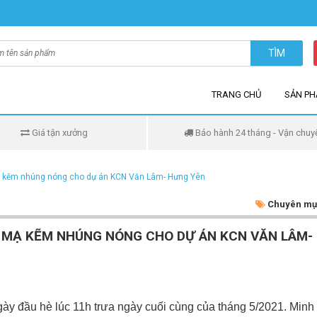
TÌM
TRANG CHỦ
SẢN P
Giá tận xưởng
Bảo hành 24 tháng - Vận chuy
ạ kẽm nhúng nóng cho dự án KCN Văn Lâm- Hưng Yên
Chuyên mụ
G MẠ KẼM NHÚNG NÓNG CHO DỰ ÁN KCN VĂN LÂM-
y đầu hè lúc 11h trưa ngày cuối cùng của tháng 5/2021. Minh