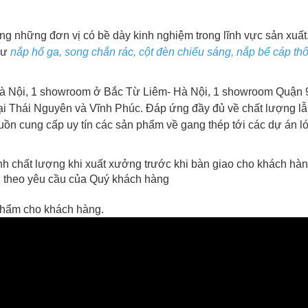
g những đơn vị có bề dày kinh nghiệm trong lĩnh vực sản xuất
hư
nắp hố ga, song chắn rác, cột đèn chiếu sáng, nắp bể cáp thô
à Nội, 1 showroom ở Bắc Từ Liêm- Hà Nội, 1 showroom Quận 
ại Thái Nguyên và Vĩnh Phúc. Đáp ứng đầy đủ về chất lượng lẫ
ồn cung cấp uy tín các sản phẩm về gang thép tới các dự án l
h chất lượng khi xuất xưởng trước khi bàn giao cho khách hàn
ụng theo yêu cầu của Quý khách hàng
 phẩm cho khách hàng.