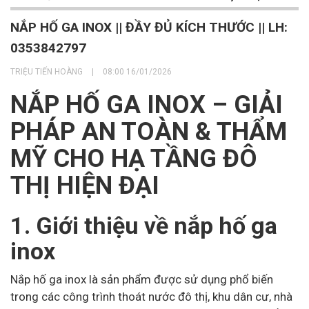
NẮP HỐ GA INOX || ĐẦY ĐỦ KÍCH THƯỚC || LH:
0353842797
TRIỆU TIẾN HOÀNG
|
08:00 16/01/2026
NẮP HỐ GA INOX – GIẢI
PHÁP AN TOÀN & THẨM
MỸ CHO HẠ TẦNG ĐÔ
THỊ HIỆN ĐẠI
1. Giới thiệu về nắp hố ga
inox
Nắp hố ga inox là sản phẩm được sử dụng phổ biến
trong các công trình thoát nước đô thị, khu dân cư, nhà