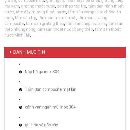
grating composite frp
,
grating frp nhà máy hóa chất
,
grating thép
mạ kẽm
,
grating thoát nước
,
sàn thao tác frp
,
tấm đan rãnh thoát
nước
,
tấm đậy mương thoát nước
,
tấm sàn composite chống ăn
mòn
,
tấm sàn frp
,
tấm sàn frp minh hải
,
tấm sàn grating
composite
,
tấm sàn grating thép
,
tấm sàn thép mạ kẽm
,
tấm sàn
thép nhúng nóng
,
tấm sàn thoát nước bằng thép
,
tấm sàn thoát
nước Minh Hải
,
DANH MỤC TIN
Nắp hố ga inox 304
Tấm đan composite mặt kín
cánh van ngăn mùi inox 304
ghi bảo vệ gốc cây