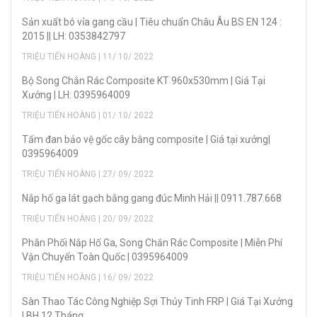
Sản xuẩt bó vỉa gang cầu | Tiêu chuẩn Châu Âu BS EN 124 :
2015 || LH: 0353842797
TRIỆU TIẾN HOÀNG | 11/ 10/ 2022
Bộ Song Chắn Rác Composite KT 960x530mm | Giá Tại
Xưởng | LH: 0395964009
TRIỆU TIẾN HOÀNG | 01/ 10/ 2022
Tấm đan bảo vệ gốc cây bằng composite | Giá tại xưởng|
0395964009
TRIỆU TIẾN HOÀNG | 27/ 09/ 2022
Nắp hố ga lát gạch bằng gang đúc Minh Hải || 0911.787.668
TRIỆU TIẾN HOÀNG | 20/ 09/ 2022
Phân Phối Nắp Hố Ga, Song Chắn Rác Composite | Miễn Phí
Vận Chuyển Toàn Quốc | 0395964009
TRIỆU TIẾN HOÀNG | 16/ 09/ 2022
Sàn Thao Tác Công Nghiệp Sợi Thủy Tinh FRP | Giá Tại Xưởng
| BH 12 Tháng