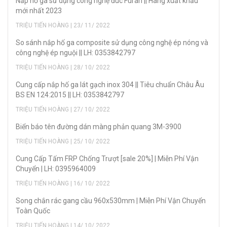
Nắp hố ga sử dụng công nghệ đúc Furan || Hàng xuất khẩu
mới nhất 2023
TRIỆU TIẾN HOÀNG | 23/ 11/ 2022
So sánh nắp hố ga composite sử dụng công nghệ ép nóng và
công nghệ ép nguội || LH: 0353842797
TRIỆU TIẾN HOÀNG | 28/ 10/ 2022
Cung cấp nắp hố ga lát gạch inox 304 || Tiêu chuẩn Châu Âu
BS EN 124:2015 || LH: 0353842797
TRIỆU TIẾN HOÀNG | 27/ 10/ 2022
Biển báo tên đường dán màng phản quang 3M-3900
TRIỆU TIẾN HOÀNG | 25/ 10/ 2022
Cung Cấp Tấm FRP Chống Trượt [sale 20%] | Miễn Phí Vận
Chuyển | LH: 0395964009
TRIỆU TIẾN HOÀNG | 16/ 10/ 2022
Song chắn rác gang cầu 960x530mm | Miễn Phí Vận Chuyển
Toàn Quốc
TRIỆU TIẾN HOÀNG | 14/ 10/ 2022