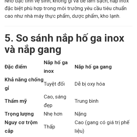
Nhờ đặc tính vệ sinh, không gỉ và dễ làm sạch, nắp inox
đặc biệt phù hợp trong môi trường yêu cầu tiêu chuẩn
cao như nhà máy thực phẩm, dược phẩm, kho lạnh.
5. So sánh nắp hố ga inox
và nắp gang
Nắp hố ga
Đặc điểm
Nắp hố ga gang
inox
Khả năng chống
Tuyệt đối
Dễ bị oxy hóa
gỉ
Cao, sáng
Thẩm mỹ
Trung bình
đẹp
Trọng lượng
Nhẹ hơn
Nặng
Nguy cơ trộm
Cao (gang có giá trị phế
Thấp
cắp
liệu)