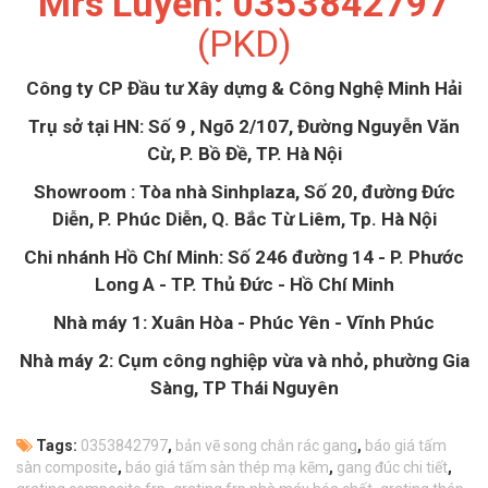
Mrs Luyến: 0353842797
(PKD)
Công ty CP Đầu tư Xây dựng & Công Nghệ Minh Hải
Trụ sở tại HN: Số 9 , Ngõ 2/107, Đường Nguyễn Văn
Cừ, P. Bồ Đề, TP. Hà Nội
Showroom : Tòa nhà Sinhplaza, Số 20, đường Đức
Diễn, P. Phúc Diễn, Q. Bắc Từ Liêm, Tp. Hà Nội
Chi nhánh Hồ Chí Minh: Số 246 đường 14 - P. Phước
Long A - TP. Thủ Đức - Hồ Chí Minh
Nhà máy 1: Xuân Hòa - Phúc Yên - Vĩnh Phúc
Nhà máy 2: Cụm công nghiệp vừa và nhỏ, phường Gia
Sàng, TP Thái Nguyên
Tags:
0353842797
,
bản vẽ song chắn rác gang
,
báo giá tấm
sàn composite
,
báo giá tấm sàn thép mạ kẽm
,
gang đúc chi tiết
,