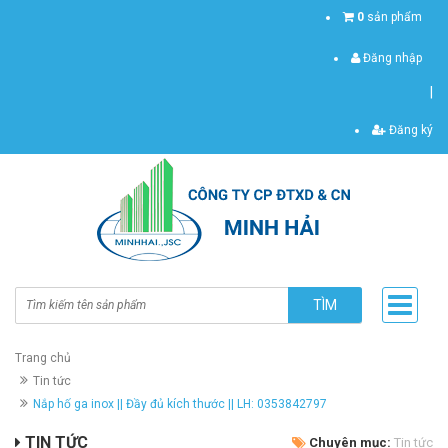
0
sản phẩm
Đăng nhập
|
Đăng ký
TÌM
Trang chủ
Tin tức
Nắp hố ga inox || Đầy đủ kích thước || LH: 0353842797
TIN TỨC
Chuyên mục:
Tin tức