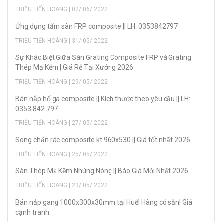
TRIỆU TIẾN HOÀNG | 02/ 06/ 2022
Ứng dụng tấm sàn FRP composite || LH: 0353842797
TRIỆU TIẾN HOÀNG | 31/ 05/ 2022
Sự Khác Biệt Giữa Sàn Grating Composite FRP và Grating
Thép Mạ Kẽm | Giá Rẻ Tại Xưởng 2026
TRIỆU TIẾN HOÀNG | 29/ 05/ 2022
Bán nắp hố ga composite || Kích thước theo yêu cầu || LH:
0353 842 797
TRIỆU TIẾN HOÀNG | 27/ 05/ 2022
Song chắn rác composite kt 960x530 || Giá tốt nhất 2026
TRIỆU TIẾN HOÀNG | 25/ 05/ 2022
Sàn Thép Mạ Kẽm Nhúng Nóng || Báo Giá Mới Nhất 2026
TRIỆU TIẾN HOÀNG | 23/ 05/ 2022
Bán nắp gang 1000x300x30mm tại Huế| Hàng có sẵn| Giá
cạnh tranh