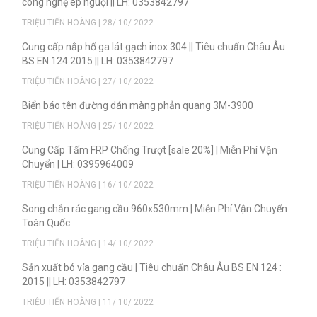
công nghệ ép nguội || LH: 0353842797
TRIỆU TIẾN HOÀNG | 28/ 10/ 2022
Cung cấp nắp hố ga lát gạch inox 304 || Tiêu chuẩn Châu Âu
BS EN 124:2015 || LH: 0353842797
TRIỆU TIẾN HOÀNG | 27/ 10/ 2022
Biển báo tên đường dán màng phản quang 3M-3900
TRIỆU TIẾN HOÀNG | 25/ 10/ 2022
Cung Cấp Tấm FRP Chống Trượt [sale 20%] | Miễn Phí Vận
Chuyển | LH: 0395964009
TRIỆU TIẾN HOÀNG | 16/ 10/ 2022
Song chắn rác gang cầu 960x530mm | Miễn Phí Vận Chuyển
Toàn Quốc
TRIỆU TIẾN HOÀNG | 14/ 10/ 2022
Sản xuẩt bó vỉa gang cầu | Tiêu chuẩn Châu Âu BS EN 124 :
2015 || LH: 0353842797
TRIỆU TIẾN HOÀNG | 11/ 10/ 2022