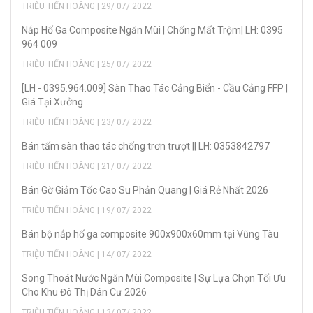
TRIỆU TIẾN HOÀNG | 29/ 07/ 2022
Nắp Hố Ga Composite Ngăn Mùi | Chống Mất Trộm| LH: 0395
964 009
TRIỆU TIẾN HOÀNG | 25/ 07/ 2022
[LH - 0395.964.009] Sàn Thao Tác Cảng Biển - Cầu Cảng FFP |
Giá Tại Xưởng
TRIỆU TIẾN HOÀNG | 23/ 07/ 2022
Bán tấm sàn thao tác chống trơn trượt || LH: 0353842797
TRIỆU TIẾN HOÀNG | 21/ 07/ 2022
Bán Gờ Giảm Tốc Cao Su Phản Quang | Giá Rẻ Nhất 2026
TRIỆU TIẾN HOÀNG | 19/ 07/ 2022
Bán bộ nắp hố ga composite 900x900x60mm tại Vũng Tàu
TRIỆU TIẾN HOÀNG | 14/ 07/ 2022
Song Thoát Nước Ngăn Mùi Composite | Sự Lựa Chọn Tối Ưu
Cho Khu Đô Thị Dân Cư 2026
TRIỆU TIẾN HOÀNG | 13/ 07/ 2022