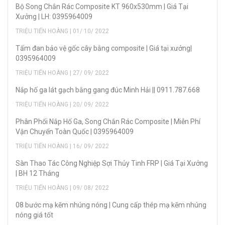
Bộ Song Chắn Rác Composite KT 960x530mm | Giá Tại
Xưởng | LH: 0395964009
TRIỆU TIẾN HOÀNG | 01/ 10/ 2022
Tấm đan bảo vệ gốc cây bằng composite | Giá tại xưởng|
0395964009
TRIỆU TIẾN HOÀNG | 27/ 09/ 2022
Nắp hố ga lát gạch bằng gang đúc Minh Hải || 0911.787.668
TRIỆU TIẾN HOÀNG | 20/ 09/ 2022
Phân Phối Nắp Hố Ga, Song Chắn Rác Composite | Miễn Phí
Vận Chuyển Toàn Quốc | 0395964009
TRIỆU TIẾN HOÀNG | 16/ 09/ 2022
Sàn Thao Tác Công Nghiệp Sợi Thủy Tinh FRP | Giá Tại Xưởng
| BH 12 Tháng
TRIỆU TIẾN HOÀNG | 09/ 08/ 2022
08 bước mạ kẽm nhúng nóng | Cung cấp thép mạ kẽm nhúng
nóng giá tốt