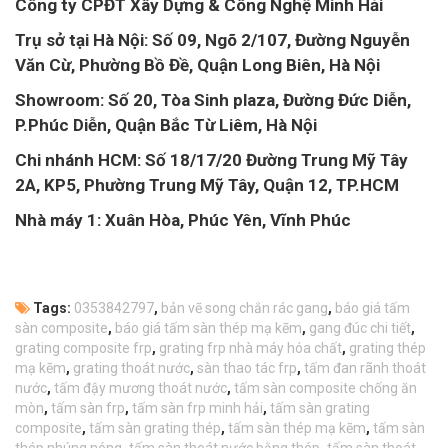
Công ty CPĐT Xây Dựng & Công Nghệ Minh Hải
Trụ sở tại Hà Nội: Số 09, Ngõ 2/107, Đường Nguyễn
Văn Cừ, Phường Bồ Đề, Quận Long Biên, Hà Nội
Showroom: Số 20, Tòa Sinh plaza, Đường Đức Diễn,
P.Phúc Diễn, Quận Bắc Từ Liêm, Hà Nội
Chi nhánh HCM: Số 18/17/20 Đường Trung Mỹ Tây
2A, KP5, Phường Trung Mỹ Tây, Quận 12, TP.HCM
Nhà máy 1: Xuân Hòa, Phúc Yên, Vĩnh Phúc
Tags:
0353842797
,
bản vẽ song chắn rác gang
,
báo giá tấm
sàn composite
,
báo giá tấm sàn thép mạ kẽm
,
gang đúc chi tiết
,
grating composite frp
,
grating frp nhà máy hóa chất
,
grating thép
mạ kẽm
,
grating thoát nước
,
sàn thao tác frp
,
tấm đan rãnh thoát
nước
,
tấm đậy mương thoát nước
,
tấm sàn composite chống ăn
mòn
,
tấm sàn frp
,
tấm sàn frp minh hải
,
tấm sàn grating
composite
,
tấm sàn grating thép
,
tấm sàn thép mạ kẽm
,
tấm sàn