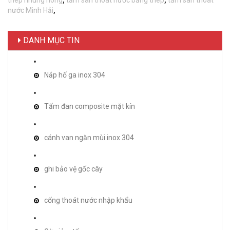
thép nhúng nóng
,
tấm sàn thoát nước bằng thép
,
tấm sàn thoát
nước Minh Hải
,
DANH MỤC TIN
Nắp hố ga inox 304
Tấm đan composite mặt kín
cánh van ngăn mùi inox 304
ghi bảo vệ gốc cây
cống thoát nước nhập khẩu