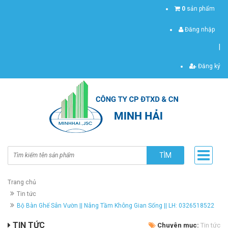
0
sản phẩm
Đăng nhập
|
Đăng ký
TÌM
Trang chủ
Tin tức
Bộ Bàn Ghế Sân Vườn || Nâng Tầm Không Gian Sống || LH: 0326518522
TIN TỨC
Chuyên mục:
Tin tức