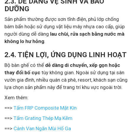
2.3. DỄ DÀNG VỆ SINH VÀ BẢO
DƯỠNG
Sản phẩm thường được sơn tĩnh điện, phủ lớp chống
bám bẩn hoặc sử dụng vật liệu mây nhựa cao cấp, giúp
người dùng dễ dàng
lau chùi, rửa sạch bằng nước mà
không lo hư hỏng
.
2.4. TIỆN LỢI, ỨNG DỤNG LINH HOẠT
Bộ bàn ghế có thể
dễ dàng di chuyển, xếp gọn hoặc
thay đổi bố cục
tùy không gian. Ngoài sử dụng tại sân
vườn gia đình, nhiều quán cà phê, resort, khách sạn cũng
lựa chọn sản phẩm này để trang trí khu vực ngoài trời.
Xem thêm:
==>
Tấm FRP Composite Mặt Kín
==>
Tấm Grating Thép Mạ Kẽm
==>
Cánh Van Ngăn Mùi Hố Ga