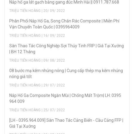
Nắp hố ga lát gạch bằng gang đúc Minh Hải || 0911.787.668
TRIỆU TIẾN HOÀNG | 20/ 09/ 2022
Phân Phối Nắp Hố Ga, Song Chắn Rác Composite | Miễn Phí
Vận Chuyển Toàn Quốc | 0395964009
TRIỆU TIẾN HOÀNG | 16/ 09/ 2022
Sàn Thao Tác Công Nghiệp Sợi Thủy Tinh FRP | Giá Tại Xưởng
| BH 12 Tháng
TRIỆU TIẾN HOÀNG | 09/ 08/ 2022
08 bước mạ kẽm nhúng nóng | Cung cấp thép mạ kẽm nhúng
nóng giá tốt
TRIỆU TIẾN HOÀNG | 29/ 07/ 2022
Nắp Hố Ga Composite Ngăn Mùi | Chống Mất Trộm| LH: 0395
964 009
TRIỆU TIẾN HOÀNG | 25/ 07/ 2022
[LH - 0395.964.009] Sàn Thao Tác Cảng Biển - Cầu Cảng FFP |
Giá Tại Xưởng