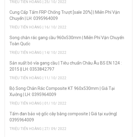
TRIỆU TIẾN HOÀNG | 25/ 10/ 2022
Cung Cấp Tấm FRP Chống Trượt [sale 20%] | Miễn Phí Vận
Chuyển | LH: 0395964009
TRIỆU TIẾN HOÀNG | 16/ 10/ 2022
Song chắn rác gang cầu 960x530mm | Miễn Phí Vận Chuyển
Toàn Quốc
TRIỆU TIẾN HOÀNG | 14/ 10/ 2022
Sản xuẩt bó vỉa gang cầu | Tiêu chuẩn Châu Âu BS EN 124 :
2015 || LH: 0353842797
TRIỆU TIẾN HOÀNG | 11/ 10/ 2022
Bộ Song Chắn Rác Composite KT 960x530mm | Giá Tại
Xưởng | LH: 0395964009
TRIỆU TIẾN HOÀNG | 01/ 10/ 2022
Tấm đan bảo vệ gốc cây bằng composite | Giá tại xưởng|
0395964009
TRIỆU TIẾN HOÀNG | 27/ 09/ 2022