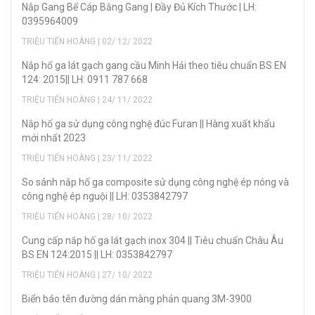
Nắp Gang Bể Cáp Bằng Gang | Đầy Đủ Kích Thước | LH:
0395964009
TRIỆU TIẾN HOÀNG | 02/ 12/ 2022
Nắp hố ga lát gạch gang cầu Minh Hải theo tiêu chuẩn BS EN
124: 2015|| LH: 0911 787 668
TRIỆU TIẾN HOÀNG | 24/ 11/ 2022
Nắp hố ga sử dụng công nghệ đúc Furan || Hàng xuất khẩu
mới nhất 2023
TRIỆU TIẾN HOÀNG | 23/ 11/ 2022
So sánh nắp hố ga composite sử dụng công nghệ ép nóng và
công nghệ ép nguội || LH: 0353842797
TRIỆU TIẾN HOÀNG | 28/ 10/ 2022
Cung cấp nắp hố ga lát gạch inox 304 || Tiêu chuẩn Châu Âu
BS EN 124:2015 || LH: 0353842797
TRIỆU TIẾN HOÀNG | 27/ 10/ 2022
Biển báo tên đường dán màng phản quang 3M-3900