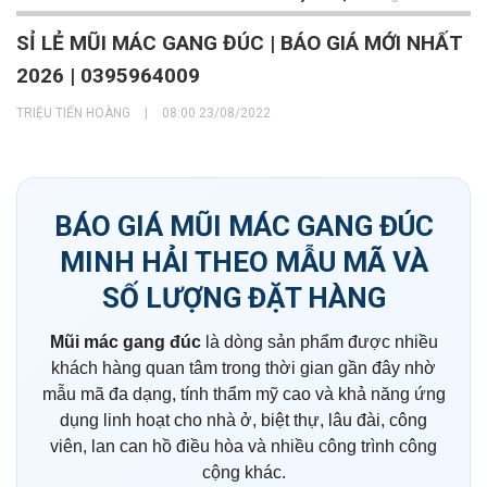
SỈ LẺ MŨI MÁC GANG ĐÚC | BÁO GIÁ MỚI NHẤT
2026 | 0395964009
TRIỆU TIẾN HOÀNG
|
08:00 23/08/2022
BÁO GIÁ MŨI MÁC GANG ĐÚC
MINH HẢI THEO MẪU MÃ VÀ
SỐ LƯỢNG ĐẶT HÀNG
Mũi mác gang đúc
là dòng sản phẩm được nhiều
khách hàng quan tâm trong thời gian gần đây nhờ
mẫu mã đa dạng, tính thẩm mỹ cao và khả năng ứng
dụng linh hoạt cho nhà ở, biệt thự, lâu đài, công
viên, lan can hồ điều hòa và nhiều công trình công
cộng khác.