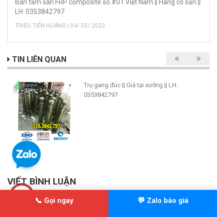
Bán tấm sàn FRP composite số #01 Việt Nam || Hàng có sẵn ||
LH: 0353842797
TRIỆU TIẾN HOÀNG | 04/ 05/ 2022
TIN LIÊN QUAN
Trụ gang đúc || Giá tại xưởng || LH:
0353842797
VIẾT BÌNH LUẬN
📞 Gọi ngay
💬 Zalo báo giá