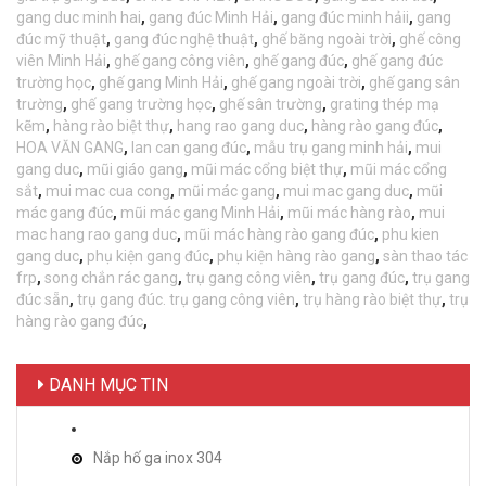
gang duc minh hai
,
gang đúc Minh Hải
,
gang đúc minh hảii
,
gang
đúc mỹ thuật
,
gang đúc nghệ thuật
,
ghế băng ngoài trời
,
ghế công
viên Minh Hải
,
ghế gang công viên
,
ghế gang đúc
,
ghế gang đúc
trường học
,
ghế gang Minh Hải
,
ghế gang ngoài trời
,
ghế gang sân
trường
,
ghế gang trường học
,
ghế sân trường
,
grating thép mạ
kẽm
,
hàng rào biệt thự
,
hang rao gang duc
,
hàng rào gang đúc
,
HOA VĂN GANG
,
lan can gang đúc
,
mẫu trụ gang minh hải
,
mui
gang duc
,
mũi giáo gang
,
mũi mác cổng biệt thự
,
mũi mác cổng
sắt
,
mui mac cua cong
,
mũi mác gang
,
mui mac gang duc
,
mũi
mác gang đúc
,
mũi mác gang Minh Hải
,
mũi mác hàng rào
,
mui
mac hang rao gang duc
,
mũi mác hàng rào gang đúc
,
phu kien
gang duc
,
phụ kiện gang đúc
,
phụ kiện hàng rào gang
,
sàn thao tác
frp
,
song chắn rác gang
,
trụ gang công viên
,
trụ gang đúc
,
trụ gang
đúc sẵn
,
trụ gang đúc. trụ gang công viên
,
trụ hàng rào biệt thự
,
trụ
hàng rào gang đúc
,
DANH MỤC TIN
Nắp hố ga inox 304