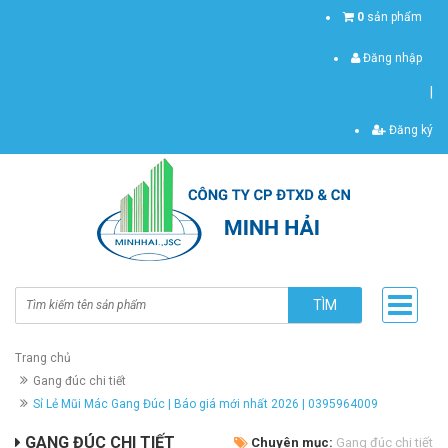
0
sản phẩm
Đăng nhập
|
Đăng ký
TÌM
Trang chủ
Gang đúc chi tiết
Sỉ Lẻ Mũi Mác Gang Đúc | Báo giá mới nhất 2026 | 0395964009
GANG ĐÚC CHI TIẾT
Chuyên mục:
Gang đúc chi tiết