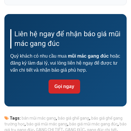
Liên hệ ngay để nhận báo giá mũi
mác gang đúc
Quý khách có nhu cầu mua
mũi mác gang đúc
hoặc
đăng ký làm đại lý, vui lòng liên hệ ngay để được tư
vấn chi tiết và nhận báo giá phù hợp.
Gọi ngay
Tags:
bán mũi mác gang
,
báo giá ghế gang
,
báo giá ghế gang
trường học
,
báo giá mũi mác gang
,
báo giá mũi mác gang đúc
,
báo
giá trụ gang đúc
,
GANG CHI TIẾT
,
GANG ĐÚC
,
gang đúc chi tiết
,