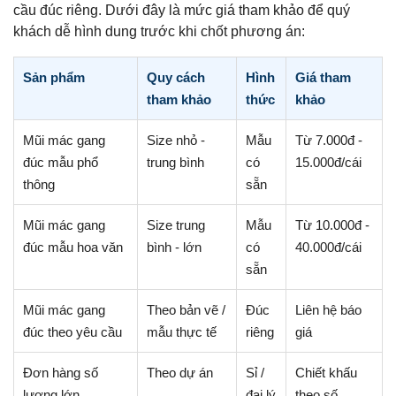
cầu đúc riêng. Dưới đây là mức giá tham khảo để quý
khách dễ hình dung trước khi chốt phương án:
Sản phẩm
Quy cách
Hình
Giá tham
tham khảo
thức
khảo
Mũi mác gang
Size nhỏ -
Mẫu
Từ 7.000đ -
đúc mẫu phổ
trung bình
có
15.000đ/cái
thông
sẵn
Mũi mác gang
Size trung
Mẫu
Từ 10.000đ -
đúc mẫu hoa văn
bình - lớn
có
40.000đ/cái
sẵn
Mũi mác gang
Theo bản vẽ /
Đúc
Liên hệ báo
đúc theo yêu cầu
mẫu thực tế
riêng
giá
Đơn hàng số
Theo dự án
Sỉ /
Chiết khấu
lượng lớn
đại lý
theo số