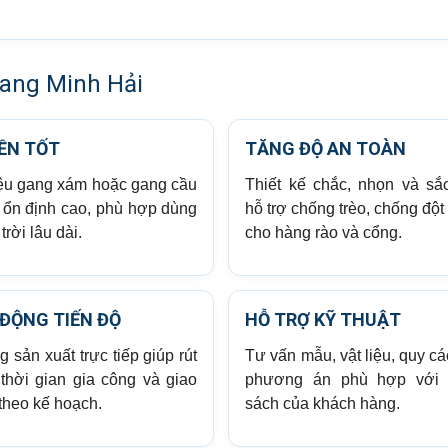
gang Minh Hải
ỀN TỐT
TĂNG ĐỘ AN TOÀN
iệu gang xám hoặc gang cầu
Thiết kế chắc, nhọn và sắc
 ổn định cao, phù hợp dùng
hỗ trợ chống trèo, chống độ
trời lâu dài.
cho hàng rào và cổng.
ĐỘNG TIẾN ĐỘ
HỖ TRỢ KỸ THUẬT
 sản xuất trực tiếp giúp rút
Tư vấn mẫu, vật liệu, quy c
thời gian gia công và giao
phương án phù hợp với 
theo kế hoạch.
sách của khách hàng.