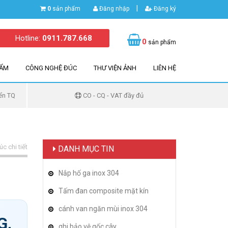
|
0
sản phẩm
Đăng nhập
Đăng ký
Hotline:
0911.787.668
0
sản phẩm
HẨM
CÔNG NGHỆ ĐÚC
THƯ VIỆN ẢNH
LIÊN HỆ
ển TQ
CO - CQ - VAT đầy đủ
c chi tiết
DANH MỤC TIN
Nắp hố ga inox 304
Tấm đan composite mặt kín
cánh van ngăn mùi inox 304
G,
ghi bảo vệ gốc cây