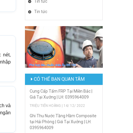
Tin tức
Tin tức
 nét,
t nhập
CÓ THỂ BẠN QUAN TÂM
Cung Cấp Tấm FRP Tại Miền Bắc |
Giá Tại Xưởng | LH: 0395964009
ách và
TRIỆU TIẾN HOÀNG | 14/ 12/ 2022
ngân
Ghi Thu Nước Tầng Hầm Composite
tại Hải Phòng | Giá Tại Xưởng | LH:
0395964009