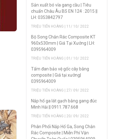
Sản xuẩt bó vỉa gang cầu | Tiêu
chuẩn Châu Âu BS EN 124 : 2015 ||
LH: 0353842797
TRIỆU TIẾN HOÀNG | 11/ 10/ 2022
Bộ Song Chắn Rác Composite KT
960x530mm | Giá Tại Xưởng | LH:
0395964009
TRIỆU TIẾN HOÀNG | 01/ 10/ 2022
Tấm đan bảo vệ gốc cây bằng
composite | Giá tại xưởng|
0395964009
TRIỆU TIẾN HOÀNG | 27/ 09/ 2022
Nắp hố ga lát gạch bằng gang đúc
Minh Hải || 0911.787.668
TRIỆU TIẾN HOÀNG | 20/ 09/ 2022
Phân Phối Nắp Hố Ga, Song Chắn
Rác Composite | Miễn Phí Vận