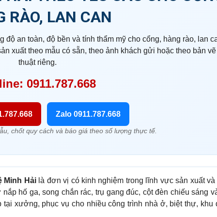
 RÀO, LAN CAN
g độ an toàn, độ bền và tính thẩm mỹ cho cổng, hàng rào, lan c
sản xuất theo mẫu có sẵn, theo ảnh khách gửi hoặc theo bản vẽ
thuật riêng.
line: 0911.787.668
1.787.668
Zalo 0911.787.668
u, chốt quy cách và báo giá theo số lượng thực tế.
 Minh Hải
là đơn vị có kinh nghiệm trong lĩnh vực sản xuất và
 nắp hố ga, song chắn rác, trụ gang đúc, cột đèn chiếu sáng 
tại xưởng, phục vụ cho nhiều công trình nhà ở, biệt thự, khu 