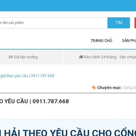
TÌM
TRANG CHỦ
SẢN P
Giá tận xưởng
Bảo hành 24 tháng - Vận chuy
giá theo yêu cầu | 0911.787.668
Chuyên mục:
Gang đú
 YÊU CẦU | 0911.787.668
 HẢI THEO YÊU CẦU CHO CỔN