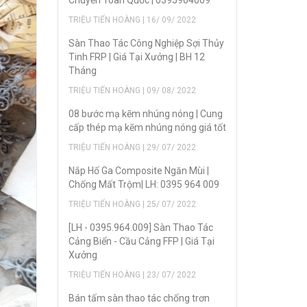
Chuyển Toàn Quốc | 0395964009
TRIỆU TIẾN HOÀNG | 16/ 09/ 2022
Sàn Thao Tác Công Nghiệp Sợi Thủy
Tinh FRP | Giá Tại Xưởng | BH 12
Tháng
TRIỆU TIẾN HOÀNG | 09/ 08/ 2022
08 bước mạ kẽm nhúng nóng | Cung
cấp thép mạ kẽm nhúng nóng giá tốt
TRIỆU TIẾN HOÀNG | 29/ 07/ 2022
Nắp Hố Ga Composite Ngăn Mùi |
Chống Mất Trộm| LH: 0395 964 009
TRIỆU TIẾN HOÀNG | 25/ 07/ 2022
[LH - 0395.964.009] Sàn Thao Tác
Cảng Biển - Cầu Cảng FFP | Giá Tại
Xưởng
TRIỆU TIẾN HOÀNG | 23/ 07/ 2022
Bán tấm sàn thao tác chống trơn