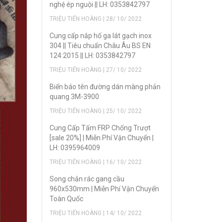
nghệ ép nguội || LH: 0353842797
TRIỆU TIẾN HOÀNG | 28/ 10/ 2022
Cung cấp nắp hố ga lát gạch inox
304 || Tiêu chuẩn Châu Âu BS EN
124:2015 || LH: 0353842797
TRIỆU TIẾN HOÀNG | 27/ 10/ 2022
Biển báo tên đường dán màng phản
quang 3M-3900
TRIỆU TIẾN HOÀNG | 25/ 10/ 2022
Cung Cấp Tấm FRP Chống Trượt
[sale 20%] | Miễn Phí Vận Chuyển |
LH: 0395964009
TRIỆU TIẾN HOÀNG | 16/ 10/ 2022
Song chắn rác gang cầu
960x530mm | Miễn Phí Vận Chuyển
Toàn Quốc
TRIỆU TIẾN HOÀNG | 14/ 10/ 2022