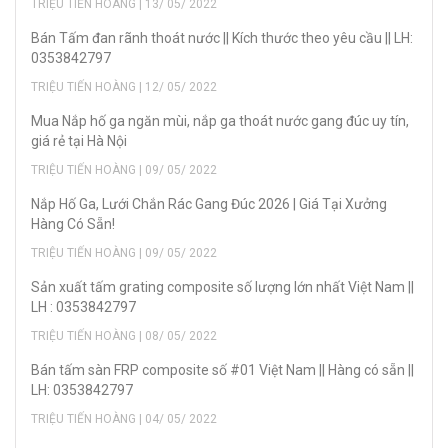
TRIỆU TIẾN HOÀNG | 13/ 05/ 2022
Bán Tấm đan rãnh thoát nước || Kích thước theo yêu cầu || LH:
0353842797
TRIỆU TIẾN HOÀNG | 12/ 05/ 2022
Mua Nắp hố ga ngăn mùi, nắp ga thoát nước gang đúc uy tín,
giá rẻ tại Hà Nội
TRIỆU TIẾN HOÀNG | 09/ 05/ 2022
Nắp Hố Ga, Lưới Chắn Rác Gang Đúc 2026 | Giá Tại Xưởng
Hàng Có Sẵn!
TRIỆU TIẾN HOÀNG | 09/ 05/ 2022
Sản xuất tấm grating composite số lượng lớn nhất Việt Nam ||
LH : 0353842797
TRIỆU TIẾN HOÀNG | 08/ 05/ 2022
Bán tấm sàn FRP composite số #01 Việt Nam || Hàng có sẵn ||
LH: 0353842797
TRIỆU TIẾN HOÀNG | 04/ 05/ 2022