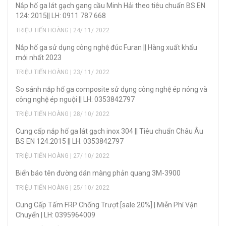
Nắp hố ga lát gạch gang cầu Minh Hải theo tiêu chuẩn BS EN
124: 2015|| LH: 0911 787 668
TRIỆU TIẾN HOÀNG | 24/ 11/ 2022
Nắp hố ga sử dụng công nghệ đúc Furan || Hàng xuất khẩu
mới nhất 2023
TRIỆU TIẾN HOÀNG | 23/ 11/ 2022
So sánh nắp hố ga composite sử dụng công nghệ ép nóng và
công nghệ ép nguội || LH: 0353842797
TRIỆU TIẾN HOÀNG | 28/ 10/ 2022
Cung cấp nắp hố ga lát gạch inox 304 || Tiêu chuẩn Châu Âu
BS EN 124:2015 || LH: 0353842797
TRIỆU TIẾN HOÀNG | 27/ 10/ 2022
Biển báo tên đường dán màng phản quang 3M-3900
TRIỆU TIẾN HOÀNG | 25/ 10/ 2022
Cung Cấp Tấm FRP Chống Trượt [sale 20%] | Miễn Phí Vận
Chuyển | LH: 0395964009