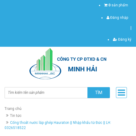
0
sản phẩm
Đăng nhập
|
Đăng ký
TÌM
Trang chủ
Tin tức
Cống thoát nước lắp ghép Hauraton || Nhập khẩu từ Đức || LH:
0326518522