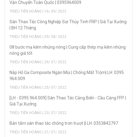
Vận Chuyển Toàn Quốc | 0395964009
TRIỆU TIẾN HOÀNG | 16/ 09/ 2022
Sàn Thao Tác Công Nghiệp Sợi Thủy Tinh FRP | Giá Tại Xưởng
| BH 12 Tháng
TRIỆU TIẾN HOÀNG | 09/ 08/ 2022
08 bước mạ kẽm nhúng nóng | Cung cấp thép mạ kẽm nhúng
nóng giá tốt
TRIỆU TIẾN HOÀNG | 29/ 07/ 2022
Nắp Hố Ga Composite Ngăn Mùi | Chống Mất Trộm| LH: 0395
964 009
TRIỆU TIẾN HOÀNG | 25/ 07/ 2022
[LH - 0395.964.009] Sàn Thao Tác Cảng Biển - Cầu Cảng FFP |
Giá Tại Xưởng
TRIỆU TIẾN HOÀNG | 23/ 07/ 2022
Bán tấm sàn thao tác chống trơn trượt || LH: 0353842797
TRIỆU TIẾN HOÀNG | 21/ 07/ 2022