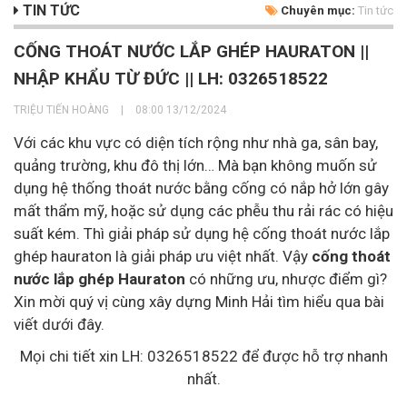
TIN TỨC
Chuyên mục:
Tin tức
CỐNG THOÁT NƯỚC LẮP GHÉP HAURATON ||
NHẬP KHẨU TỪ ĐỨC || LH: 0326518522
TRIỆU TIẾN HOÀNG
|
08:00 13/12/2024
Với các khu vực có diện tích rộng như nhà ga, sân bay,
quảng trường, khu đô thị lớn… Mà bạn không muốn sử
dụng hệ thống thoát nước bằng cống có nắp hở lớn gây
mất thẩm mỹ, hoặc sử dụng các phễu thu rải rác có hiệu
suất kém. Thì giải pháp sử dụng hệ cống thoát nước lắp
ghép hauraton là giải pháp ưu việt nhất. Vậy
cống thoát
nước lắp ghép Hauraton
có những ưu, nhược điểm gì?
Xin mời quý vị cùng xây dựng Minh Hải tìm hiểu qua bài
viết dưới đây.
Mọi chi tiết xin LH: 0326518522 để được hỗ trợ nhanh
nhất.