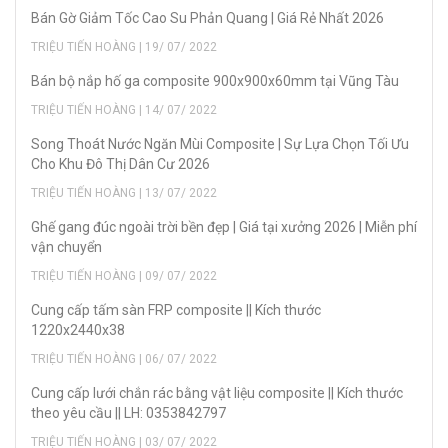
Bán Gờ Giảm Tốc Cao Su Phản Quang | Giá Rẻ Nhất 2026
TRIỆU TIẾN HOÀNG | 19/ 07/ 2022
Bán bộ nắp hố ga composite 900x900x60mm tại Vũng Tàu
TRIỆU TIẾN HOÀNG | 14/ 07/ 2022
Song Thoát Nước Ngăn Mùi Composite | Sự Lựa Chọn Tối Ưu
Cho Khu Đô Thị Dân Cư 2026
TRIỆU TIẾN HOÀNG | 13/ 07/ 2022
Ghế gang đúc ngoài trời bền đẹp | Giá tại xưởng 2026 | Miễn phí
vận chuyển
TRIỆU TIẾN HOÀNG | 09/ 07/ 2022
Cung cấp tấm sàn FRP composite || Kích thước
1220x2440x38
TRIỆU TIẾN HOÀNG | 06/ 07/ 2022
Cung cấp lưới chắn rác bằng vật liệu composite || Kích thước
theo yêu cầu || LH: 0353842797
TRIỆU TIẾN HOÀNG | 03/ 07/ 2022