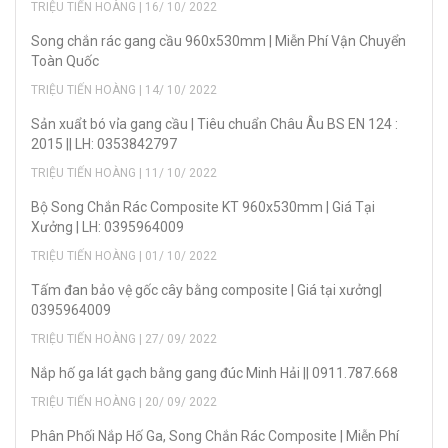
TRIỆU TIẾN HOÀNG | 16/ 10/ 2022
Song chắn rác gang cầu 960x530mm | Miễn Phí Vận Chuyển
Toàn Quốc
TRIỆU TIẾN HOÀNG | 14/ 10/ 2022
Sản xuẩt bó vỉa gang cầu | Tiêu chuẩn Châu Âu BS EN 124 :
2015 || LH: 0353842797
TRIỆU TIẾN HOÀNG | 11/ 10/ 2022
Bộ Song Chắn Rác Composite KT 960x530mm | Giá Tại
Xưởng | LH: 0395964009
TRIỆU TIẾN HOÀNG | 01/ 10/ 2022
Tấm đan bảo vệ gốc cây bằng composite | Giá tại xưởng|
0395964009
TRIỆU TIẾN HOÀNG | 27/ 09/ 2022
Nắp hố ga lát gạch bằng gang đúc Minh Hải || 0911.787.668
TRIỆU TIẾN HOÀNG | 20/ 09/ 2022
Phân Phối Nắp Hố Ga, Song Chắn Rác Composite | Miễn Phí