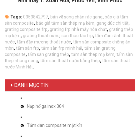
Nhà máy 1: Xuân Hòa, Phúc Yên, Vĩnh Phúc
Tags:
0353842797
,
bản vẽ song chắn rác gang
,
báo giá tấm
sàn composite
,
báo giá tấm sàn thép mạ kẽm
,
gang đúc chi tiết
,
grating composite frp
,
grating frp nhà máy hóa chất
,
grating thép
mạ kẽm
,
grating thoát nước
,
sàn thao tác frp
,
tấm đan rãnh thoát
nước
,
tấm đậy mương thoát nước
,
tấm sàn composite chống ăn
mòn
,
tấm sàn frp
,
tấm sàn frp minh hải
,
tấm sàn grating
composite
,
tấm sàn grating thép
,
tấm sàn thép mạ kẽm
,
tấm sàn
thép nhúng nóng
,
tấm sàn thoát nước bằng thép
,
tấm sàn thoát
nước Minh Hải
,
DANH MỤC TIN
Nắp hố ga inox 304
Tấm đan composite mặt kín