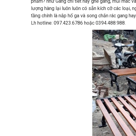
phẩm? như Gang chi tiết hay ghế gang, mũi mác và l
lượng hàng lại luôn luôn có sẵn kích cỡ các loại,
tầng chính là nắp hố ga và song chắn rác gang ha
Lh hotline: 097.423.6786 hoặc 0394.488.988.