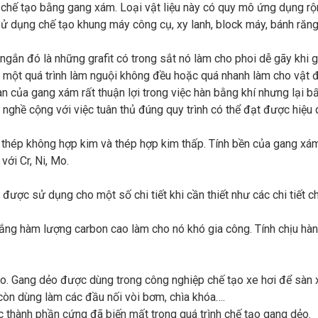
 chế tạo bằng gang xám. Loại vật liệu này có quy mô ứng dụng rộ
sử dụng chế tạo khung máy công cụ, xy lanh, block máy, bánh răng
 ngắn đó là những grafit có trong sắt nó làm cho phoi dễ gãy khi g
u một quá trình làm nguội không đều hoặc quá nhanh làm cho vật đ
n của gang xám rất thuận lợi trong việc hàn bằng khí nhưng lại bấ
nghề cộng với việc tuân thủ đúng quy trình có thể đạt được hiệu q
 thép không hợp kim và thép hợp kim thấp. Tính bền của gang xá
với Cr, Ni, Mo.
được sử dụng cho một số chi tiết khi cần thiết như các chi tiết c
trắng hàm lượng carbon cao làm cho nó khó gia công. Tính chịu hà
ao. Gang dẻo được dùng trong công nghiệp chế tạo xe hơi để sàn 
òn dùng làm các đầu nối vòi bơm, chìa khóa….
ác thành phần cứng đã biến mất trong quá trình chế tạo gang dẻo.