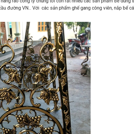
àng rào công ty chúng tôi còn rất nhiều các sản phẩm để dùng t
 cầu đường VN... Với các sản phẩm ghế gang công viên, nắp bể c