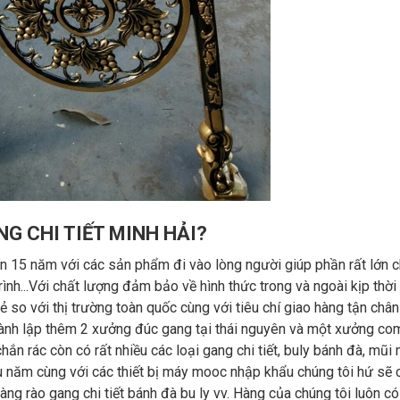
G CHI TIẾT MINH HẢI?
15 năm với các sản phẩm đi vào lòng người giúp phần rất lớn c
nh...Với chất lượng đảm bảo về hình thức trong và ngoài kịp thời
rẻ so với thị trường toàn quốc cùng với tiêu chí giao hàng tận châ
 thành lập thêm 2 xưởng đúc gang tại thái nguyên và một xưởng c
hắn rác còn có rất nhiều các loại gang chi tiết, buly bánh đà, mũi
lâu năm cùng với các thiết bị máy mooc nhập khẩu chúng tôi hứ sẽ 
g rào gang chi tiết bánh đà bu ly vv. Hàng của chúng tôi luôn c