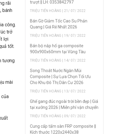
trượt || LH: 0353842797
ng rãi
, bánh
TRIỆU TIẾN HOÀNG | 21/ 07/ 2022
Bán Gờ Giảm Tốc Cao Su Phản
ia công.
Quang | Giá Rẻ Nhất 2026
úc trở
TRIỆU TIẾN HOÀNG | 19/ 07/ 2022
t lợi
uả tốt.
Bán bộ nắp hố ga composite
900x900x60mm tại Vũng Tàu
m tương
TRIỆU TIẾN HOÀNG | 14/ 07/ 2022
Song Thoát Nước Ngăn Mùi
Composite | Sự Lựa Chọn Tối Ưu
hịu mài
Cho Khu Đô Thị Dân Cư 2026
TRIỆU TIẾN HOÀNG | 13/ 07/ 2022
n của
Ghế gang đúc ngoài trời bền đẹp | Giá
tại xưởng 2026 | Miễn phí vận chuyển
TRIỆU TIẾN HOÀNG | 09/ 07/ 2022
xuất
Cung cấp tấm sàn FRP composite ||
Kích thước 1220x2440x38