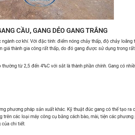
 GANG CẦU, GANG DẺO GANG TRẮNG
 ngành cơ khí. Với đặc tính: điểm nóng chảy thấp, độ chảy loãng tố
ên giá thành gia công rất thấp, do đó gang được sử dụng trong rất
 thường từ 2,5 đến 4%C với sắt là thành phần chính. Gang có nhiề
ững phương pháp sản xuất khác. Kỹ thuật đúc gang có thể tạo ra 
 trên các loại máy công cụ bằng cách bào, mài, tiện các phương
của chi tiết.