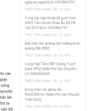
nghệ ép nguội || LH: 0353842797
TRIỆU TIẾN HOÀNG | 28/ 10/ 2022
Cung cấp nắp hố ga lát gạch inox
304 || Tiêu chuẩn Châu Âu BS EN
124:2015 || LH: 0353842797
TRIỆU TIẾN HOÀNG | 27/ 10/ 2022
Biển báo tên đường dán màng phản
quang 3M-3900
TRIỆU TIẾN HOÀNG | 25/ 10/ 2022
Cung Cấp Tấm FRP Chống Trượt
[sale 20%] | Miễn Phí Vận Chuyển |
ho các
LH: 0395964009
 gian
TRIỆU TIẾN HOÀNG | 16/ 10/ 2022
n công
Song chắn rác gang cầu
omposite
960x530mm | Miễn Phí Vận Chuyển
 mác lan
Toàn Quốc
cho ra
TRIỆU TIẾN HOÀNG | 14/ 10/ 2022
ó sẵn để