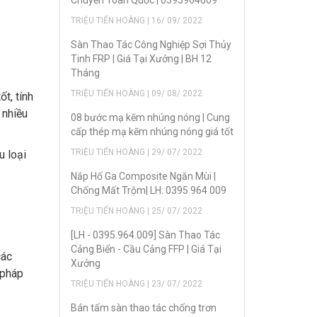
Chuyển Toàn Quốc | 0395964009
TRIỆU TIẾN HOÀNG | 16/ 09/ 2022
Sàn Thao Tác Công Nghiệp Sợi Thủy
Tinh FRP | Giá Tại Xưởng | BH 12
Tháng
TRIỆU TIẾN HOÀNG | 09/ 08/ 2022
t, tính
 nhiều
08 bước mạ kẽm nhúng nóng | Cung
cấp thép mạ kẽm nhúng nóng giá tốt
TRIỆU TIẾN HOÀNG | 29/ 07/ 2022
u loại
Nắp Hố Ga Composite Ngăn Mùi |
Chống Mất Trộm| LH: 0395 964 009
TRIỆU TIẾN HOÀNG | 25/ 07/ 2022
[LH - 0395.964.009] Sàn Thao Tác
Cảng Biển - Cầu Cảng FFP | Giá Tại
các
Xưởng
 pháp
TRIỆU TIẾN HOÀNG | 23/ 07/ 2022
Bán tấm sàn thao tác chống trơn