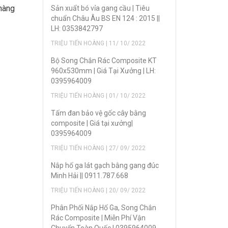
 hàng
Sản xuẩt bó vỉa gang cầu | Tiêu
chuẩn Châu Âu BS EN 124 : 2015 ||
LH: 0353842797
TRIỆU TIẾN HOÀNG | 11/ 10/ 2022
Bộ Song Chắn Rác Composite KT
960x530mm | Giá Tại Xưởng | LH:
0395964009
TRIỆU TIẾN HOÀNG | 01/ 10/ 2022
Tấm đan bảo vệ gốc cây bằng
composite | Giá tại xưởng|
0395964009
TRIỆU TIẾN HOÀNG | 27/ 09/ 2022
Nắp hố ga lát gạch bằng gang đúc
Minh Hải || 0911.787.668
TRIỆU TIẾN HOÀNG | 20/ 09/ 2022
Phân Phối Nắp Hố Ga, Song Chắn
Rác Composite | Miễn Phí Vận