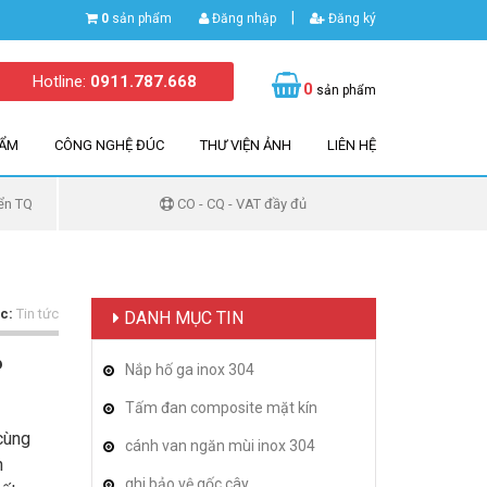
|
0
sản phẩm
Đăng nhập
Đăng ký
Hotline:
0911.787.668
0
sản phẩm
HẨM
CÔNG NGHỆ ĐÚC
THƯ VIỆN ẢNH
LIÊN HỆ
ển TQ
CO - CQ - VAT đầy đủ
c:
Tin tức
DANH MỤC TIN
6
Nắp hố ga inox 304
Tấm đan composite mặt kín
cùng
cánh van ngăn mùi inox 304
n
ghi bảo vệ gốc cây