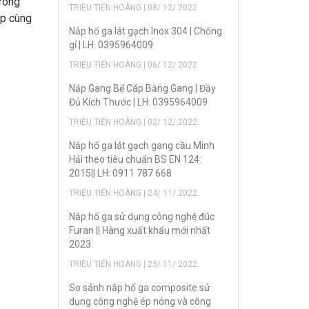
rong
TRIỆU TIẾN HOÀNG | 08/ 12/ 2022
áp cùng
Nắp hố ga lát gạch Inox 304 | Chống
gỉ | LH: 0395964009
TRIỆU TIẾN HOÀNG | 06/ 12/ 2022
Nắp Gang Bể Cáp Bằng Gang | Đầy
Đủ Kích Thước | LH: 0395964009
TRIỆU TIẾN HOÀNG | 02/ 12/ 2022
Nắp hố ga lát gạch gang cầu Minh
Hải theo tiêu chuẩn BS EN 124:
2015|| LH: 0911 787 668
TRIỆU TIẾN HOÀNG | 24/ 11/ 2022
Nắp hố ga sử dụng công nghệ đúc
Furan || Hàng xuất khẩu mới nhất
2023
TRIỆU TIẾN HOÀNG | 23/ 11/ 2022
So sánh nắp hố ga composite sử
dụng công nghệ ép nóng và công