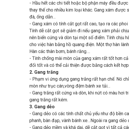
- Hầu hết các chi tiết hoặc bộ phận máy đều được
thay thế cho nhiều kim loại khác. Gang xám được 
đà, ống dẫn…
- Gang xám có tính cắt gọt rất cao, tạo ra các phoi
Tính dễ cắt gọt sẽ giảm đi nếu gang xám phải chị
nên biến cứng và dòn tại một số điểm. Tính chịu hà
cho việc hàn bằng hồ quang điện. Một thợ hàn lành 
Hàn các thân bơm, bánh răng….
- Tính chống mài mòn của gang xám rất tốt hơn cả
đối tốt và có thể cải thiện được bằng cách kết hợp 
2. Gang trắng
- Phạm vi ứng dụng gang trắng rất hạn chế. Nó chỉ 
mòn như trục cán,vòng đệm bánh xe tải…
- Gang trắng rất cứng và dòn, khi nứt có màu hơi 
gang trắng rất kém.
3. Gang dẻo
- Gang dẻo có các tính chất chủ yếu như độ bền c
phanh, bàn đạp, vành bánh xe…Ngoài ra gang dẻo c
- Gang dẻo mềm và khá dai, dễ cắt gọt vì tất cả c