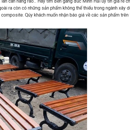
an can hàng rào... Hãy tìm đến gang đúc Minh Hải uy tín giá rẻ c
 ngoài ra còn có những sản phẩm không thể thiếu trong ngành xây 
y composite. Qúy khách muốn nhận báo giá về các sản phẩm trên 