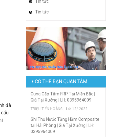
Tin tức
Tin tức
CÓ THỂ BẠN QUAN TÂM
Cung Cấp Tấm FRP Tại Miền Bắc |
Giá Tại Xưởng | LH: 0395964009
ánh đà
TRIỆU TIẾN HOÀNG | 14/ 12/ 2022
 cấu
Ghi Thu Nước Tầng Hầm Composite
hi
tại Hải Phòng | Giá Tại Xưởng | LH:
0395964009