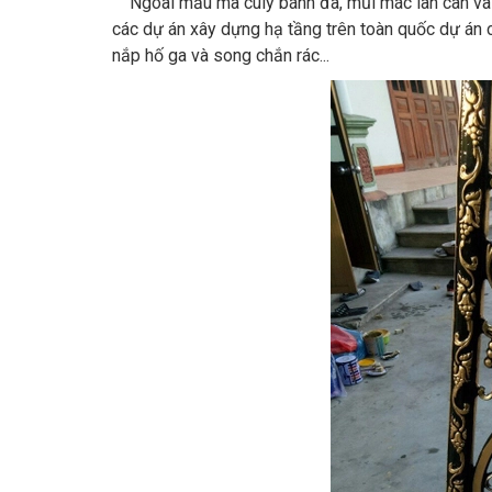
Ngoài mẫu mã culy bánh đà, mũi mác lan can và h
các dự án xây dựng hạ tầng trên toàn quốc dự án
nắp hố ga và song chắn rác...