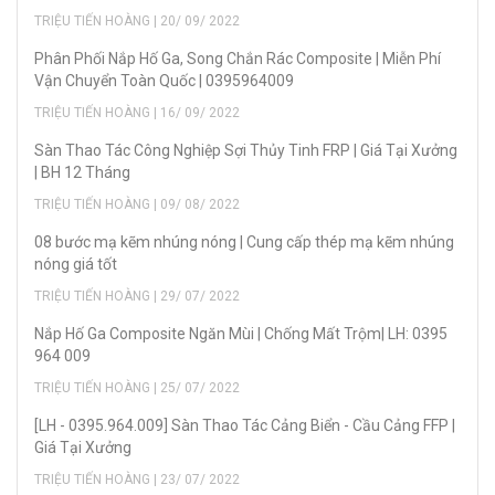
TRIỆU TIẾN HOÀNG | 20/ 09/ 2022
Phân Phối Nắp Hố Ga, Song Chắn Rác Composite | Miễn Phí
Vận Chuyển Toàn Quốc | 0395964009
TRIỆU TIẾN HOÀNG | 16/ 09/ 2022
Sàn Thao Tác Công Nghiệp Sợi Thủy Tinh FRP | Giá Tại Xưởng
| BH 12 Tháng
TRIỆU TIẾN HOÀNG | 09/ 08/ 2022
08 bước mạ kẽm nhúng nóng | Cung cấp thép mạ kẽm nhúng
nóng giá tốt
TRIỆU TIẾN HOÀNG | 29/ 07/ 2022
Nắp Hố Ga Composite Ngăn Mùi | Chống Mất Trộm| LH: 0395
964 009
TRIỆU TIẾN HOÀNG | 25/ 07/ 2022
[LH - 0395.964.009] Sàn Thao Tác Cảng Biển - Cầu Cảng FFP |
Giá Tại Xưởng
TRIỆU TIẾN HOÀNG | 23/ 07/ 2022