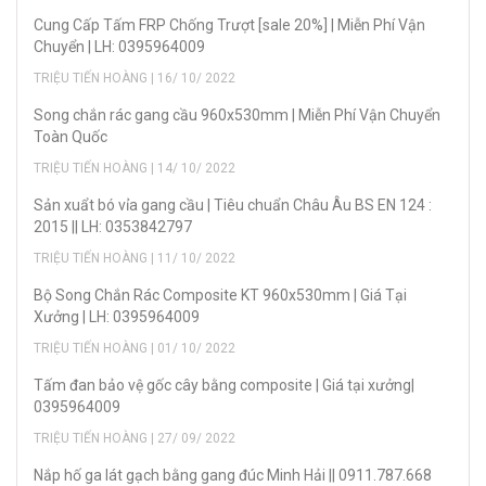
Cung Cấp Tấm FRP Chống Trượt [sale 20%] | Miễn Phí Vận
Chuyển | LH: 0395964009
TRIỆU TIẾN HOÀNG | 16/ 10/ 2022
Song chắn rác gang cầu 960x530mm | Miễn Phí Vận Chuyển
Toàn Quốc
TRIỆU TIẾN HOÀNG | 14/ 10/ 2022
Sản xuẩt bó vỉa gang cầu | Tiêu chuẩn Châu Âu BS EN 124 :
2015 || LH: 0353842797
TRIỆU TIẾN HOÀNG | 11/ 10/ 2022
Bộ Song Chắn Rác Composite KT 960x530mm | Giá Tại
Xưởng | LH: 0395964009
TRIỆU TIẾN HOÀNG | 01/ 10/ 2022
Tấm đan bảo vệ gốc cây bằng composite | Giá tại xưởng|
0395964009
TRIỆU TIẾN HOÀNG | 27/ 09/ 2022
Nắp hố ga lát gạch bằng gang đúc Minh Hải || 0911.787.668