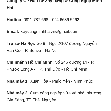
Công ty CP Đầu tư Xây dựng & Công Nghệ Minh
Hải
Hotline:
0911.787.668 - 024.6686.5262
Email:
xaydungminhhaivn@gmail.com
Trụ sở Hà Nội:
Số 9 - Ngõ 2/107 đường Nguyễn
Văn Cừ - P. Bồ Đề - Hà Nội
Chi nhánh Hồ Chí Minh:
Số 246 đường 14 - P.
Phước Long A - TP. Thủ Đức - Hồ Chí Minh
Nhà máy 1:
Xuân Hòa - Phúc Yên - Vĩnh Phúc
Nhà máy 2:
Cụm công nghiệp vừa và nhỏ, phường
Gia Sàng, TP Thái Nguyên