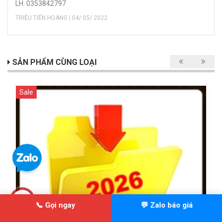
LH: 0353842797
TRIỆU TIẾN HOÀNG | 04/ 05/ 2022
SẢN PHẨM CÙNG LOẠI
Sale
📞 Gọi ngay
💬 Zalo báo giá