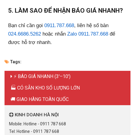
5. LÀM SAO ĐỂ NHẬN BÁO GIÁ NHANH?
Bạn chỉ cần gọi
0911.787.668
, liên hệ số bàn
024.6686.5262
hoặc nhắn
Zalo 0911.787.668
để
được hỗ trợ nhanh.
Tags:
⚡ BÁO GIÁ NHANH (3'–10')
🏭 CÓ SẴN KHO SỐ LƯỢNG LỚN
🚚 GIAO HÀNG TOÀN QUỐC
KINH DOANH HÀ NỘI
Mobile: Hotline - 0911 787 668
Tel: Hotline - 0911 787 668