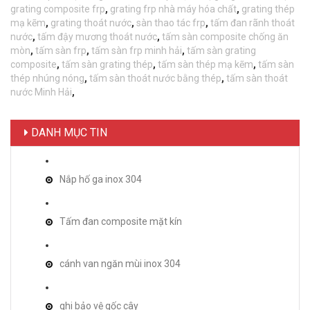
grating composite frp
,
grating frp nhà máy hóa chất
,
grating thép
mạ kẽm
,
grating thoát nước
,
sàn thao tác frp
,
tấm đan rãnh thoát
nước
,
tấm đậy mương thoát nước
,
tấm sàn composite chống ăn
mòn
,
tấm sàn frp
,
tấm sàn frp minh hải
,
tấm sàn grating
composite
,
tấm sàn grating thép
,
tấm sàn thép mạ kẽm
,
tấm sàn
thép nhúng nóng
,
tấm sàn thoát nước bằng thép
,
tấm sàn thoát
nước Minh Hải
,
DANH MỤC TIN
Nắp hố ga inox 304
Tấm đan composite mặt kín
cánh van ngăn mùi inox 304
ghi bảo vệ gốc cây