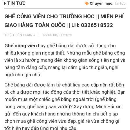
TIN TỨC
Chuyên mục:
Tin tức
GHẾ CÔNG VIÊN CHO TRƯỜNG HỌC || MIỄN PHÍ
GIAO HÀNG TOÀN QUỐC || LH: 0326518522
TRIỆU TIẾN HOÀNG
|
09:00 08/01/2025
Ghế công viên
hay ghế băng dài được sử dụng cho
nhiều không gian ngoại thất. Những mẫu ghế băng công
viên là xu hướng mang đến không gian sống tiện nghi và
nâng tầm đẳng cấp, mang lại cảm giác thư giãn, nghỉ
ngơi cho gia chủ.
Ghế băng dài được làm từ chất liệu cao cấp nên rất bền
bỉ, chịu được mọi tác động của thời tiết khắc nghiệt. Bạn
muốn mua một chiếc ghế băng ngoài trời (ghế băng
công viên, ghế băng sân vườn)? Xây dựng Minh Hải xin
gửi đến quý khách hàng những thông tin chi tiết giúp
chọn mua ghế công viên vừa đẹp, giá rẻ vừa chống gỉ
tốt hiện nay đáp ứng mọi nhu cầu.