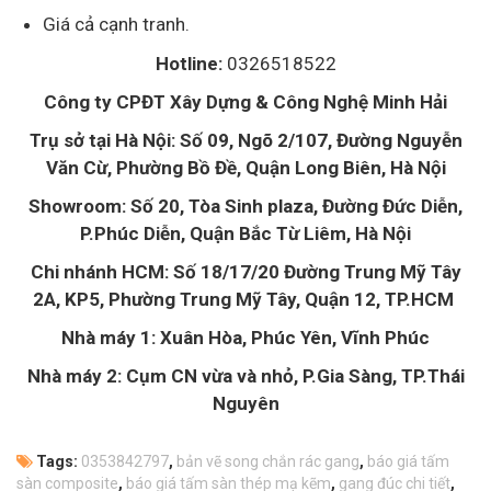
Giá cả cạnh tranh.
Hotline:
0326518522
Công ty CPĐT Xây Dựng & Công Nghệ Minh Hải
Trụ sở tại Hà Nội: Số 09, Ngõ 2/107, Đường Nguyễn
Văn Cừ, Phường Bồ Đề, Quận Long Biên, Hà Nội
Showroom: Số 20, Tòa Sinh plaza, Đường Đức Diễn,
P.Phúc Diễn, Quận Bắc Từ Liêm, Hà Nội
Chi nhánh HCM: Số 18/17/20 Đường Trung Mỹ Tây
2A, KP5, Phường Trung Mỹ Tây, Quận 12, TP.HCM
Nhà máy 1: Xuân Hòa, Phúc Yên, Vĩnh Phúc
Nhà máy 2: Cụm CN vừa và nhỏ, P.Gia Sàng, TP.Thái
Nguyên
Tags:
0353842797
,
bản vẽ song chắn rác gang
,
báo giá tấm
sàn composite
,
báo giá tấm sàn thép mạ kẽm
,
gang đúc chi tiết
,