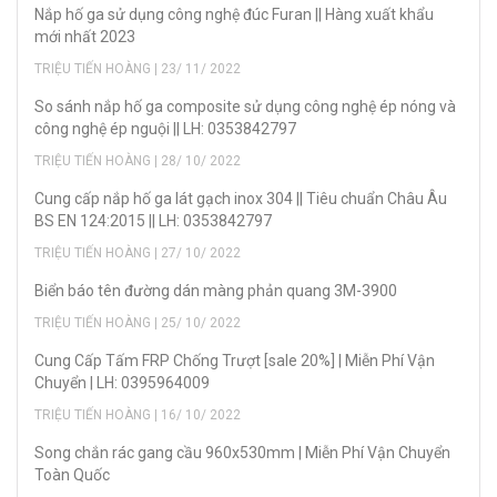
Nắp hố ga sử dụng công nghệ đúc Furan || Hàng xuất khẩu
mới nhất 2023
TRIỆU TIẾN HOÀNG | 23/ 11/ 2022
So sánh nắp hố ga composite sử dụng công nghệ ép nóng và
công nghệ ép nguội || LH: 0353842797
TRIỆU TIẾN HOÀNG | 28/ 10/ 2022
Cung cấp nắp hố ga lát gạch inox 304 || Tiêu chuẩn Châu Âu
BS EN 124:2015 || LH: 0353842797
TRIỆU TIẾN HOÀNG | 27/ 10/ 2022
Biển báo tên đường dán màng phản quang 3M-3900
TRIỆU TIẾN HOÀNG | 25/ 10/ 2022
Cung Cấp Tấm FRP Chống Trượt [sale 20%] | Miễn Phí Vận
Chuyển | LH: 0395964009
TRIỆU TIẾN HOÀNG | 16/ 10/ 2022
Song chắn rác gang cầu 960x530mm | Miễn Phí Vận Chuyển
Toàn Quốc