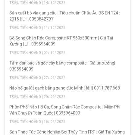
TRIỆU TIẾN HOÀNG | 14/ 10/ 2022
Sản xuẩt bó vỉa gang cầu | Tiêu chuẩn Châu Âu BS EN 124 :
2015 || LH: 0353842797
TRIỆU TIẾN HOÀNG | 11/ 10/ 2022
Bộ Song Chắn Rác Composite KT 960x530mm | Giá Tại
Xưởng | LH: 0395964009
TRIỆU TIẾN HOÀNG | 01/ 10/ 2022
Tấm đan bảo vệ gốc cây bằng composite | Giá tại xưởng|
0395964009
TRIỆU TIẾN HOÀNG | 27/ 09/ 2022
Nắp hố ga lát gạch bằng gang đúc Minh Hải || 0911.787.668
TRIỆU TIẾN HOÀNG | 20/ 09/ 2022
Phân Phối Nắp Hố Ga, Song Chắn Rác Composite | Miễn Phí
Vận Chuyển Toàn Quốc | 0395964009
TRIỆU TIẾN HOÀNG | 16/ 09/ 2022
Sàn Thao Tác Công Nghiệp Sợi Thủy Tinh FRP | Giá Tại Xưởng