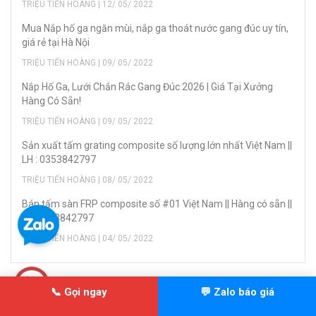
TRIỆU TIẾN HOÀNG | 12/ 05/ 2022
Mua Nắp hố ga ngăn mùi, nắp ga thoát nước gang đúc uy tín,
giá rẻ tại Hà Nội
TRIỆU TIẾN HOÀNG | 09/ 05/ 2022
Nắp Hố Ga, Lưới Chắn Rác Gang Đúc 2026 | Giá Tại Xưởng
Hàng Có Sẵn!
TRIỆU TIẾN HOÀNG | 09/ 05/ 2022
Sản xuất tấm grating composite số lượng lớn nhất Việt Nam ||
LH : 0353842797
TRIỆU TIẾN HOÀNG | 08/ 05/ 2022
Bán tấm sàn FRP composite số #01 Việt Nam || Hàng có sẵn ||
LH: 0353842797
TRIỆU TIẾN HOÀNG | 04/ 05/ 2022
TIN LIÊN QUAN
📞 Gọi ngay
💬 Zalo báo giá