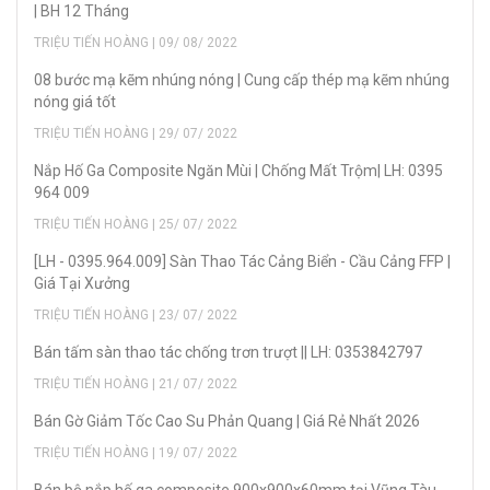
| BH 12 Tháng
TRIỆU TIẾN HOÀNG | 09/ 08/ 2022
08 bước mạ kẽm nhúng nóng | Cung cấp thép mạ kẽm nhúng
nóng giá tốt
TRIỆU TIẾN HOÀNG | 29/ 07/ 2022
Nắp Hố Ga Composite Ngăn Mùi | Chống Mất Trộm| LH: 0395
964 009
TRIỆU TIẾN HOÀNG | 25/ 07/ 2022
[LH - 0395.964.009] Sàn Thao Tác Cảng Biển - Cầu Cảng FFP |
Giá Tại Xưởng
TRIỆU TIẾN HOÀNG | 23/ 07/ 2022
Bán tấm sàn thao tác chống trơn trượt || LH: 0353842797
TRIỆU TIẾN HOÀNG | 21/ 07/ 2022
Bán Gờ Giảm Tốc Cao Su Phản Quang | Giá Rẻ Nhất 2026
TRIỆU TIẾN HOÀNG | 19/ 07/ 2022
Bán bộ nắp hố ga composite 900x900x60mm tại Vũng Tàu