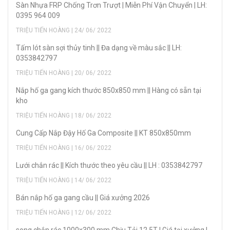
Sàn Nhựa FRP Chống Trơn Trượt | Miễn Phí Vận Chuyển | LH:
0395 964 009
TRIỆU TIẾN HOÀNG | 24/ 06/ 2022
Tấm lót sàn sợi thủy tinh || Đa dạng về màu sắc || LH:
0353842797
TRIỆU TIẾN HOÀNG | 20/ 06/ 2022
Nắp hố ga gang kích thước 850x850 mm || Hàng có sẵn tại
kho
TRIỆU TIẾN HOÀNG | 18/ 06/ 2022
Cung Cấp Nắp Đậy Hố Ga Composite || KT 850x850mm
TRIỆU TIẾN HOÀNG | 16/ 06/ 2022
Lưới chắn rác || Kích thước theo yêu cầu || LH : 0353842797
TRIỆU TIẾN HOÀNG | 14/ 06/ 2022
Bán nắp hố ga gang cầu || Giá xưởng 2026
TRIỆU TIẾN HOÀNG | 12/ 06/ 2022
song chắn rác 1000x300 mm Chịu Tải 12,5T | Giá tại xưởng |