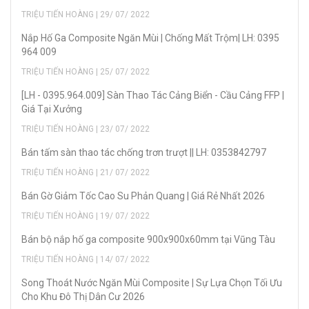
TRIỆU TIẾN HOÀNG | 29/ 07/ 2022
Nắp Hố Ga Composite Ngăn Mùi | Chống Mất Trộm| LH: 0395
964 009
TRIỆU TIẾN HOÀNG | 25/ 07/ 2022
[LH - 0395.964.009] Sàn Thao Tác Cảng Biển - Cầu Cảng FFP |
Giá Tại Xưởng
TRIỆU TIẾN HOÀNG | 23/ 07/ 2022
Bán tấm sàn thao tác chống trơn trượt || LH: 0353842797
TRIỆU TIẾN HOÀNG | 21/ 07/ 2022
Bán Gờ Giảm Tốc Cao Su Phản Quang | Giá Rẻ Nhất 2026
TRIỆU TIẾN HOÀNG | 19/ 07/ 2022
Bán bộ nắp hố ga composite 900x900x60mm tại Vũng Tàu
TRIỆU TIẾN HOÀNG | 14/ 07/ 2022
Song Thoát Nước Ngăn Mùi Composite | Sự Lựa Chọn Tối Ưu
Cho Khu Đô Thị Dân Cư 2026