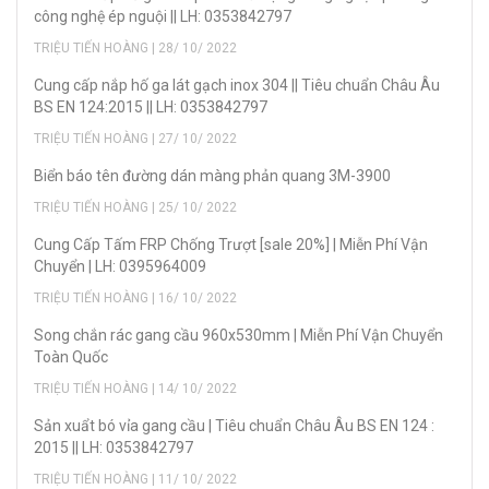
công nghệ ép nguội || LH: 0353842797
TRIỆU TIẾN HOÀNG | 28/ 10/ 2022
Cung cấp nắp hố ga lát gạch inox 304 || Tiêu chuẩn Châu Âu
BS EN 124:2015 || LH: 0353842797
TRIỆU TIẾN HOÀNG | 27/ 10/ 2022
Biển báo tên đường dán màng phản quang 3M-3900
TRIỆU TIẾN HOÀNG | 25/ 10/ 2022
Cung Cấp Tấm FRP Chống Trượt [sale 20%] | Miễn Phí Vận
Chuyển | LH: 0395964009
TRIỆU TIẾN HOÀNG | 16/ 10/ 2022
Song chắn rác gang cầu 960x530mm | Miễn Phí Vận Chuyển
Toàn Quốc
TRIỆU TIẾN HOÀNG | 14/ 10/ 2022
Sản xuẩt bó vỉa gang cầu | Tiêu chuẩn Châu Âu BS EN 124 :
2015 || LH: 0353842797
TRIỆU TIẾN HOÀNG | 11/ 10/ 2022