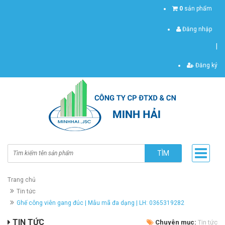
0
sản phẩm
Đăng nhập
|
Đăng ký
TÌM
Trang chủ
Tin tức
Ghế công viên gang đúc | Mẫu mã đa dạng | LH: 0365319282
TIN TỨC
Chuyên mục:
Tin tức