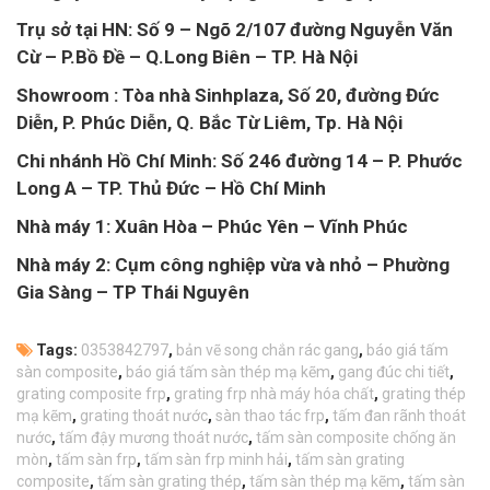
Trụ sở tại HN: Số 9 – Ngõ 2/107 đường Nguyễn Văn
Cừ – P.Bồ Đề – Q.Long Biên – TP. Hà Nội
Showroom : Tòa nhà Sinhplaza, Số 20, đường Đức
Diễn, P. Phúc Diễn, Q. Bắc Từ Liêm, Tp. Hà Nội
Chi nhánh Hồ Chí Minh: Số 246 đường 14 – P. Phước
Long A – TP. Thủ Đức – Hồ Chí Minh
Nhà máy 1: Xuân Hòa – Phúc Yên – Vĩnh Phúc
Nhà máy 2: Cụm công nghiệp vừa và nhỏ – Phường
Gia Sàng – TP Thái Nguyên
Tags:
0353842797
,
bản vẽ song chắn rác gang
,
báo giá tấm
sàn composite
,
báo giá tấm sàn thép mạ kẽm
,
gang đúc chi tiết
,
grating composite frp
,
grating frp nhà máy hóa chất
,
grating thép
mạ kẽm
,
grating thoát nước
,
sàn thao tác frp
,
tấm đan rãnh thoát
nước
,
tấm đậy mương thoát nước
,
tấm sàn composite chống ăn
mòn
,
tấm sàn frp
,
tấm sàn frp minh hải
,
tấm sàn grating
composite
,
tấm sàn grating thép
,
tấm sàn thép mạ kẽm
,
tấm sàn