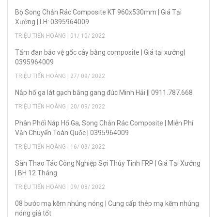
Bộ Song Chắn Rác Composite KT 960x530mm | Giá Tại
Xưởng | LH: 0395964009
TRIỆU TIẾN HOÀNG | 01/ 10/ 2022
Tấm đan bảo vệ gốc cây bằng composite | Giá tại xưởng|
0395964009
TRIỆU TIẾN HOÀNG | 27/ 09/ 2022
Nắp hố ga lát gạch bằng gang đúc Minh Hải || 0911.787.668
TRIỆU TIẾN HOÀNG | 20/ 09/ 2022
Phân Phối Nắp Hố Ga, Song Chắn Rác Composite | Miễn Phí
Vận Chuyển Toàn Quốc | 0395964009
TRIỆU TIẾN HOÀNG | 16/ 09/ 2022
Sàn Thao Tác Công Nghiệp Sợi Thủy Tinh FRP | Giá Tại Xưởng
| BH 12 Tháng
TRIỆU TIẾN HOÀNG | 09/ 08/ 2022
08 bước mạ kẽm nhúng nóng | Cung cấp thép mạ kẽm nhúng
nóng giá tốt