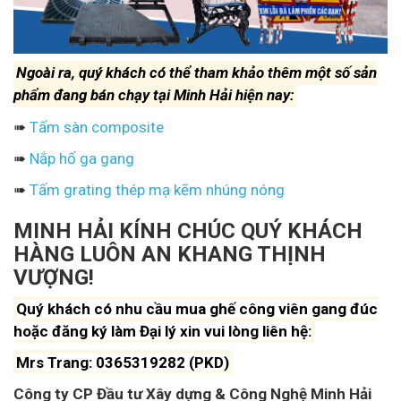
Ngoài ra, quý khách có thể tham khảo thêm một số sản
phẩm đang bán chạy tại Minh Hải hiện nay:
➠
Tấm sàn composite
➠
Nắp hố ga gang
➠
Tấm grating thép mạ kẽm nhúng nóng
MINH HẢI KÍNH CHÚC QUÝ KHÁCH
HÀNG LUÔN AN KHANG THỊNH
VƯỢNG!
Quý khách có nhu cầu mua ghế công viên gang đúc
hoặc đăng ký làm Đại lý xin vui lòng liên hệ:
Mrs Trang: 0365319282 (PKD)
Công ty CP Đầu tư Xây dựng & Công Nghệ Minh Hải