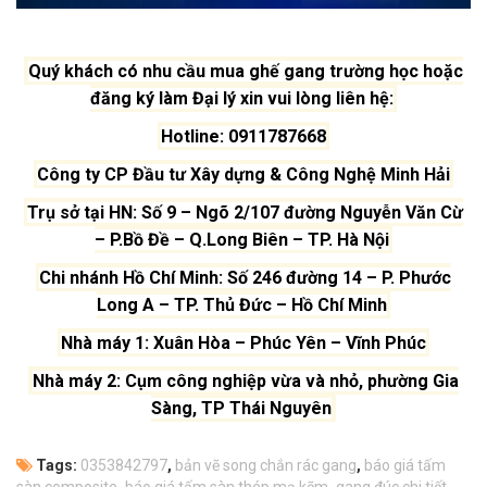
Quý khách có nhu cầu mua ghế gang trường học hoặc
đăng ký làm Đại lý xin vui lòng liên hệ:
Hotline: 0911787668
Công ty CP Đầu tư Xây dựng & Công Nghệ Minh Hải
Trụ sở tại HN: Số 9 – Ngõ 2/107 đường Nguyễn Văn Cừ
– P.Bồ Đề – Q.Long Biên – TP. Hà Nội
Chi nhánh Hồ Chí Minh: Số 246 đường 14 – P. Phước
Long A – TP. Thủ Đức – Hồ Chí Minh
Nhà máy 1: Xuân Hòa – Phúc Yên – Vĩnh Phúc
Nhà máy 2: Cụm công nghiệp vừa và nhỏ, phường Gia
Sàng, TP Thái Nguyên
Tags:
0353842797
,
bản vẽ song chắn rác gang
,
báo giá tấm
sàn composite
,
báo giá tấm sàn thép mạ kẽm
,
gang đúc chi tiết
,