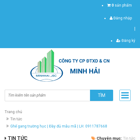
0
sản phẩm
Đăng nhập
|
Đăng ký
TÌM
Trang chủ
Tin tức
Ghế gang trường học | Đầy đủ mẫu mã | LH: 0911787668
TIN TỨC
Chuyên mục:
Tin tức