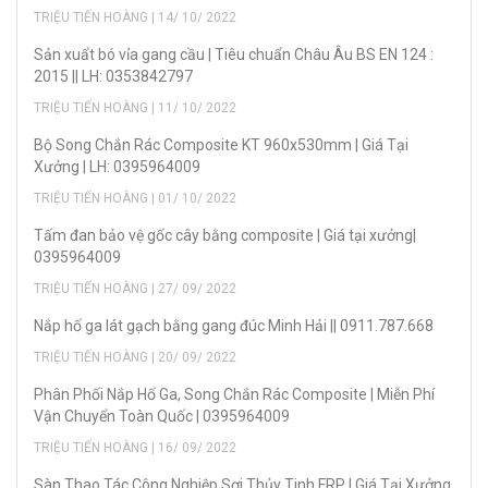
TRIỆU TIẾN HOÀNG | 14/ 10/ 2022
Sản xuẩt bó vỉa gang cầu | Tiêu chuẩn Châu Âu BS EN 124 :
2015 || LH: 0353842797
TRIỆU TIẾN HOÀNG | 11/ 10/ 2022
Bộ Song Chắn Rác Composite KT 960x530mm | Giá Tại
Xưởng | LH: 0395964009
TRIỆU TIẾN HOÀNG | 01/ 10/ 2022
Tấm đan bảo vệ gốc cây bằng composite | Giá tại xưởng|
0395964009
TRIỆU TIẾN HOÀNG | 27/ 09/ 2022
Nắp hố ga lát gạch bằng gang đúc Minh Hải || 0911.787.668
TRIỆU TIẾN HOÀNG | 20/ 09/ 2022
Phân Phối Nắp Hố Ga, Song Chắn Rác Composite | Miễn Phí
Vận Chuyển Toàn Quốc | 0395964009
TRIỆU TIẾN HOÀNG | 16/ 09/ 2022
Sàn Thao Tác Công Nghiệp Sợi Thủy Tinh FRP | Giá Tại Xưởng