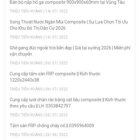
Bán bộ nắp hố ga composite 900x900x60mm tại Vũng Tàu
TRIỆU TIẾN HOÀNG | 14/ 07/ 2022
Song Thoát Nước Ngăn Mùi Composite | Sự Lựa Chọn Tối Ưu
Cho Khu Đô Thị Dân Cư 2026
TRIỆU TIẾN HOÀNG | 13/ 07/ 2022
Ghế gang đúc ngoài trời bền đẹp | Giá tại xưởng 2026 | Miễn phí
vận chuyển
TRIỆU TIẾN HOÀNG | 09/ 07/ 2022
Cung cấp tấm sàn FRP composite || Kích thước
1220x2440x38
TRIỆU TIẾN HOÀNG | 06/ 07/ 2022
Cung cấp lưới chắn rác bằng vật liệu composite || Kích thước
theo yêu cầu || LH: 0353842797
TRIỆU TIẾN HOÀNG | 03/ 07/ 2022
Tấm sàn FRP chống cháy nổ || 0395964009
TRIỆU TIẾN HOÀNG | 26/ 06/ 2022