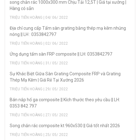
song chắn rác 1000x300 mm Chịu Tải 12,5T | Giá tại xưởng |
Hàng có sẵn
TRIỆU TIẾN HOÀNG | 04/ 06/ 2022
Địa chỉ cung cấp Tấm sàn grating bằng thép mạ kẽm nhúng
nóng || LH : 0353842797
TRIỆU TIẾN HOÀNG | 02/ 06/ 2022
Ứng dụng tấm sàn FRP composite || LH: 0353842797
TRIỆU TIẾN HOÀNG | 31/ 05/ 2022
Sự Khác Biệt Giữa Sàn Grating Composite FRP và Grating
Thép Mạ Kẽm | Giá Rẻ Tại Xưởng 2026
TRIỆU TIẾN HOÀNG | 29/ 05/ 2022
Bán nắp hố ga composite || Kích thước theo yêu cầu || LH:
0353 842 797
TRIỆU TIẾN HOÀNG | 27/ 05/ 2022
Song chắn rác composite kt 960x530 || Giá tốt nhất 2026
TRIỆU TIẾN HOÀNG | 25/ 05/ 2022