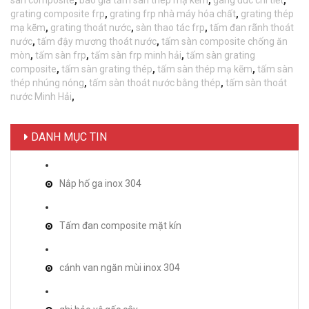
grating composite frp
,
grating frp nhà máy hóa chất
,
grating thép
mạ kẽm
,
grating thoát nước
,
sàn thao tác frp
,
tấm đan rãnh thoát
nước
,
tấm đậy mương thoát nước
,
tấm sàn composite chống ăn
mòn
,
tấm sàn frp
,
tấm sàn frp minh hải
,
tấm sàn grating
composite
,
tấm sàn grating thép
,
tấm sàn thép mạ kẽm
,
tấm sàn
thép nhúng nóng
,
tấm sàn thoát nước bằng thép
,
tấm sàn thoát
nước Minh Hải
,
DANH MỤC TIN
Nắp hố ga inox 304
Tấm đan composite mặt kín
cánh van ngăn mùi inox 304