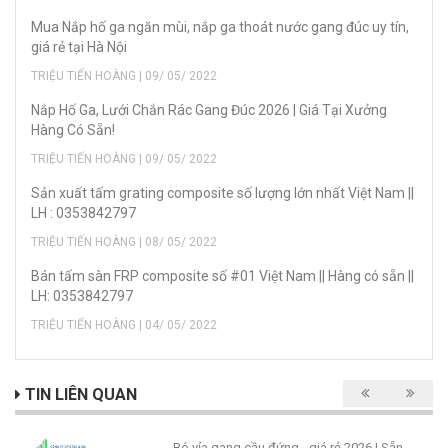
Mua Nắp hố ga ngăn mùi, nắp ga thoát nước gang đúc uy tín,
giá rẻ tại Hà Nội
TRIỆU TIẾN HOÀNG | 09/ 05/ 2022
Nắp Hố Ga, Lưới Chắn Rác Gang Đúc 2026 | Giá Tại Xưởng
Hàng Có Sẵn!
TRIỆU TIẾN HOÀNG | 09/ 05/ 2022
Sản xuất tấm grating composite số lượng lớn nhất Việt Nam ||
LH : 0353842797
TRIỆU TIẾN HOÀNG | 08/ 05/ 2022
Bán tấm sàn FRP composite số #01 Việt Nam || Hàng có sẵn ||
LH: 0353842797
TRIỆU TIẾN HOÀNG | 04/ 05/ 2022
TIN LIÊN QUAN
Bó vỉa gang cầu đứng - giá rẻ 2026 | Sẵn