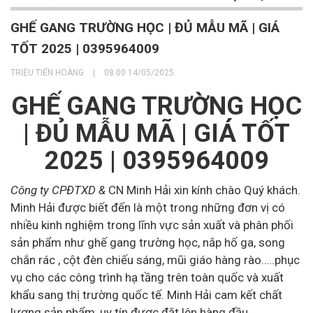
GHẾ GANG TRƯỜNG HỌC | ĐỦ MẪU MÃ | GIÁ
TỐT 2025 | 0395964009
TRIỆU TIẾN HOÀNG
|
08:00 14/05/2025
GHẾ GANG TRƯỜNG HỌC
| ĐỦ MẪU MÃ | GIÁ TỐT
2025 | 0395964009
Công ty CPĐTXD &
CN Minh Hải xin kính chào Quý khách.
Minh Hải được biết đến là một trong những đơn vị có
nhiều kinh nghiệm trong lĩnh vực sản xuất và phân phối
sản phẩm như ghế gang trường học, nắp hố ga, song
chắn rác , cột đèn chiếu sáng, mũi giáo hàng rào…..phục
vụ cho các công trình hạ tầng trên toàn quốc và xuất
khẩu sang thị trường quốc tế. Minh Hải cam kết chất
lượng sản phẩm, uy tín được đặt lên hàng đầu.