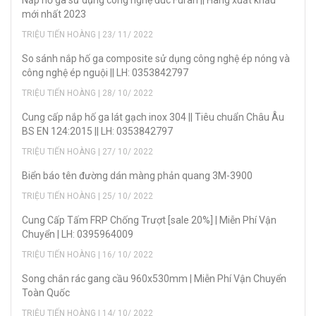
mới nhất 2023
TRIỆU TIẾN HOÀNG | 23/ 11/ 2022
So sánh nắp hố ga composite sử dụng công nghệ ép nóng và
công nghệ ép nguội || LH: 0353842797
TRIỆU TIẾN HOÀNG | 28/ 10/ 2022
Cung cấp nắp hố ga lát gạch inox 304 || Tiêu chuẩn Châu Âu
BS EN 124:2015 || LH: 0353842797
TRIỆU TIẾN HOÀNG | 27/ 10/ 2022
Biển báo tên đường dán màng phản quang 3M-3900
TRIỆU TIẾN HOÀNG | 25/ 10/ 2022
Cung Cấp Tấm FRP Chống Trượt [sale 20%] | Miễn Phí Vận
Chuyển | LH: 0395964009
TRIỆU TIẾN HOÀNG | 16/ 10/ 2022
Song chắn rác gang cầu 960x530mm | Miễn Phí Vận Chuyển
Toàn Quốc
TRIỆU TIẾN HOÀNG | 14/ 10/ 2022