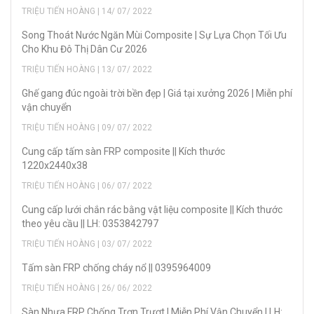
TRIỆU TIẾN HOÀNG | 14/ 07/ 2022
Song Thoát Nước Ngăn Mùi Composite | Sự Lựa Chọn Tối Ưu
Cho Khu Đô Thị Dân Cư 2026
TRIỆU TIẾN HOÀNG | 13/ 07/ 2022
Ghế gang đúc ngoài trời bền đẹp | Giá tại xưởng 2026 | Miễn phí
vận chuyển
TRIỆU TIẾN HOÀNG | 09/ 07/ 2022
Cung cấp tấm sàn FRP composite || Kích thước
1220x2440x38
TRIỆU TIẾN HOÀNG | 06/ 07/ 2022
Cung cấp lưới chắn rác bằng vật liệu composite || Kích thước
theo yêu cầu || LH: 0353842797
TRIỆU TIẾN HOÀNG | 03/ 07/ 2022
Tấm sàn FRP chống cháy nổ || 0395964009
TRIỆU TIẾN HOÀNG | 26/ 06/ 2022
Sàn Nhựa FRP Chống Trơn Trượt | Miễn Phí Vận Chuyển | LH: