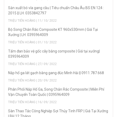
Sản xuẩt bó vỉa gang cầu | Tiêu chuẩn Châu Âu BS EN 124 :
2015 || LH: 0353842797
TRIỆU TIẾN HOÀNG | 11/ 10/ 2022
Bộ Song Chắn Rác Composite KT 960x530mm | Giá Tại
Xưởng | LH: 0395964009
TRIỆU TIẾN HOÀNG | 01/ 10/ 2022
Tấm đan bảo vệ gốc cây bằng composite | Giá tại xưởng|
0395964009
TRIỆU TIẾN HOÀNG | 27/ 09/ 2022
Nắp hố ga lát gạch bằng gang đúc Minh Hải || 0911.787.668
TRIỆU TIẾN HOÀNG | 20/ 09/ 2022
Phân Phối Nắp Hố Ga, Song Chắn Rác Composite | Miễn Phí
Vận Chuyển Toàn Quốc | 0395964009
TRIỆU TIẾN HOÀNG | 16/ 09/ 2022
Sàn Thao Tác Công Nghiệp Sợi Thủy Tinh FRP | Giá Tại Xưởng
| BH 12 Tháng