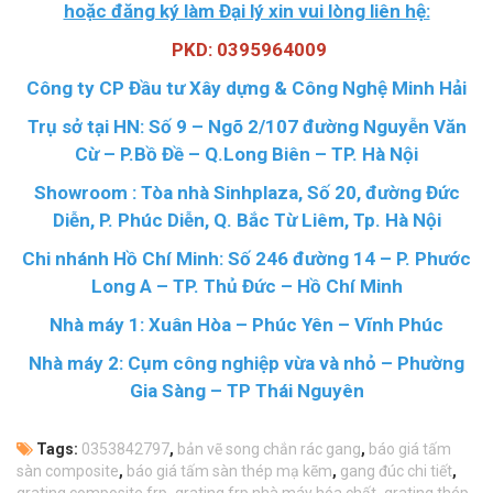
hoặc đăng ký làm Đại lý xin vui lòng liên hệ:
PKD: 0395964009
Công ty CP Đầu tư Xây dựng & Công Nghệ Minh Hải
Trụ sở tại HN: Số 9 – Ngõ 2/107 đường Nguyễn Văn
Cừ – P.Bồ Đề – Q.Long Biên – TP. Hà Nội
Showroom : Tòa nhà Sinhplaza, Số 20, đường Đức
Diễn, P. Phúc Diễn, Q. Bắc Từ Liêm, Tp. Hà Nội
Chi nhánh Hồ Chí Minh: Số 246 đường 14 – P. Phước
Long A – TP. Thủ Đức – Hồ Chí Minh
Nhà máy 1: Xuân Hòa – Phúc Yên – Vĩnh Phúc
Nhà máy 2: Cụm công nghiệp vừa và nhỏ – Phường
Gia Sàng – TP Thái Nguyên
Tags:
0353842797
,
bản vẽ song chắn rác gang
,
báo giá tấm
sàn composite
,
báo giá tấm sàn thép mạ kẽm
,
gang đúc chi tiết
,
grating composite frp
,
grating frp nhà máy hóa chất
,
grating thép