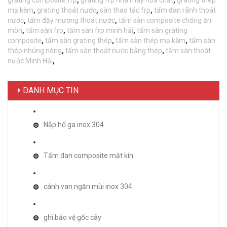
mạ kẽm
,
grating thoát nước
,
sàn thao tác frp
,
tấm đan rãnh thoát
nước
,
tấm đậy mương thoát nước
,
tấm sàn composite chống ăn
mòn
,
tấm sàn frp
,
tấm sàn frp minh hải
,
tấm sàn grating
composite
,
tấm sàn grating thép
,
tấm sàn thép mạ kẽm
,
tấm sàn
thép nhúng nóng
,
tấm sàn thoát nước bằng thép
,
tấm sàn thoát
nước Minh Hải
,
DANH MỤC TIN
Nắp hố ga inox 304
Tấm đan composite mặt kín
cánh van ngăn mùi inox 304
ghi bảo vệ gốc cây