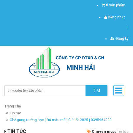
0
sản phẩm
Đăng nhập
|
Đăng ký
TÌM
Trang chủ
Tin tức
Ghế gang trường học | Đủ mẫu mã | Giá tốt 2025 | 0395964009
TIN TỨC
Chuyên mục:
Tin tức