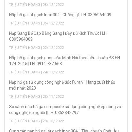
TRIỆU TIẾN HOÀNG | 08/ 12/ 2022
Nắp hố ga lát gạch Inox 304 | Chống gỉ | LH: 0395964009
TRIỆU TIẾN HOÀNG | 06/ 12/ 2022
Nắp Gang Bể Cáp Bằng Gang | Đầy Đủ Kích Thước | LH:
0395964009
TRIỆU TIẾN HOÀNG | 02/ 12/ 2022
Nắp hố ga lát gạch gang cầu Minh Hải theo tiêu chuẩn BS EN
124: 2015|| LH: 0911 787 668
TRIỆU TIẾN HOÀNG | 24/ 11/ 2022
Nắp hố ga sử dụng công nghệ đúc Furan || Hàng xuất khẩu
mới nhất 2023
TRIỆU TIẾN HOÀNG | 23/ 11/ 2022
So sánh nắp hố ga composite sử dụng công nghệ ép nóng và
công nghệ ép nguội || LH: 0353842797
TRIỆU TIẾN HOÀNG | 28/ 10/ 2022
Cung cấp nắp hố ga lát gạch inox 304 || Tiêu chuẩn Châu Âu