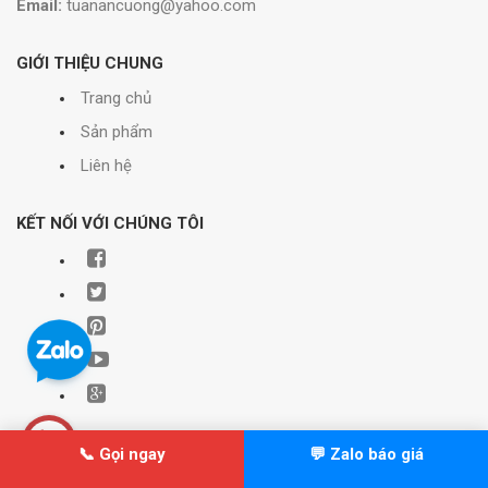
Email:
tuanancuong@yahoo.com
GIỚI THIỆU CHUNG
Trang chủ
Sản phẩm
Liên hệ
KẾT NỐI VỚI CHÚNG TÔI
📞 Gọi ngay
💬 Zalo báo giá
© Bản quyền thuộc về Xây dựng Minh Hải | Cung cấp bởi
Sapo