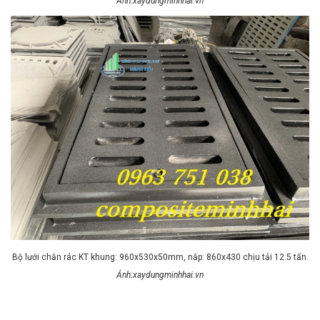
Ảnh:xaydungminhhai.vn
Bộ lưới chắn rác KT khung: 960x530x50mm, nắp: 860x430 chịu tải 12.5 tấn.
Ảnh:xaydungminhhai.vn