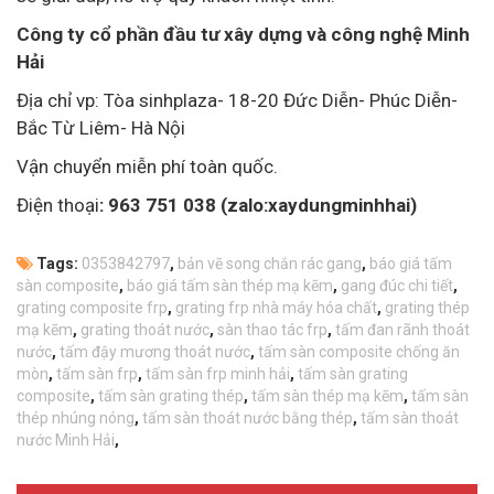
Công ty cổ phần đầu tư xây dựng và công nghệ Minh
Hải
Địa chỉ vp: Tòa sinhplaza- 18-20 Đức Diễn- Phúc Diễn-
Bắc Từ Liêm- Hà Nội
Vận chuyển miễn phí toàn quốc.
Điện thoại
: 963 751 038 (zalo:xaydungminhhai)
Tags:
0353842797
,
bản vẽ song chắn rác gang
,
báo giá tấm
sàn composite
,
báo giá tấm sàn thép mạ kẽm
,
gang đúc chi tiết
,
grating composite frp
,
grating frp nhà máy hóa chất
,
grating thép
mạ kẽm
,
grating thoát nước
,
sàn thao tác frp
,
tấm đan rãnh thoát
nước
,
tấm đậy mương thoát nước
,
tấm sàn composite chống ăn
mòn
,
tấm sàn frp
,
tấm sàn frp minh hải
,
tấm sàn grating
composite
,
tấm sàn grating thép
,
tấm sàn thép mạ kẽm
,
tấm sàn
thép nhúng nóng
,
tấm sàn thoát nước bằng thép
,
tấm sàn thoát
nước Minh Hải
,