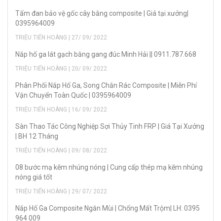
Tấm đan bảo vệ gốc cây bằng composite | Giá tại xưởng|
0395964009
TRIỆU TIẾN HOÀNG | 27/ 09/ 2022
Nắp hố ga lát gạch bằng gang đúc Minh Hải || 0911.787.668
TRIỆU TIẾN HOÀNG | 20/ 09/ 2022
Phân Phối Nắp Hố Ga, Song Chắn Rác Composite | Miễn Phí
Vận Chuyển Toàn Quốc | 0395964009
TRIỆU TIẾN HOÀNG | 16/ 09/ 2022
Sàn Thao Tác Công Nghiệp Sợi Thủy Tinh FRP | Giá Tại Xưởng
| BH 12 Tháng
TRIỆU TIẾN HOÀNG | 09/ 08/ 2022
08 bước mạ kẽm nhúng nóng | Cung cấp thép mạ kẽm nhúng
nóng giá tốt
TRIỆU TIẾN HOÀNG | 29/ 07/ 2022
Nắp Hố Ga Composite Ngăn Mùi | Chống Mất Trộm| LH: 0395
964 009