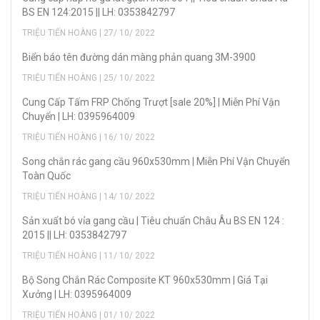
BS EN 124:2015 || LH: 0353842797
TRIỆU TIẾN HOÀNG | 27/ 10/ 2022
Biển báo tên đường dán màng phản quang 3M-3900
TRIỆU TIẾN HOÀNG | 25/ 10/ 2022
Cung Cấp Tấm FRP Chống Trượt [sale 20%] | Miễn Phí Vận
Chuyển | LH: 0395964009
TRIỆU TIẾN HOÀNG | 16/ 10/ 2022
Song chắn rác gang cầu 960x530mm | Miễn Phí Vận Chuyển
Toàn Quốc
TRIỆU TIẾN HOÀNG | 14/ 10/ 2022
Sản xuẩt bó vỉa gang cầu | Tiêu chuẩn Châu Âu BS EN 124 :
2015 || LH: 0353842797
TRIỆU TIẾN HOÀNG | 11/ 10/ 2022
Bộ Song Chắn Rác Composite KT 960x530mm | Giá Tại
Xưởng | LH: 0395964009
TRIỆU TIẾN HOÀNG | 01/ 10/ 2022