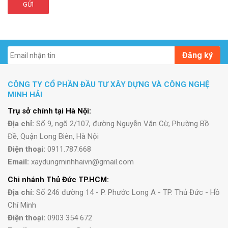
GỬI
Đăng ký
CÔNG TY CỔ PHẦN ĐẦU TƯ XÂY DỰNG VÀ CÔNG NGHỆ
MINH HẢI
Trụ sở chính tại Hà Nội:
Địa chỉ:
Số 9, ngõ 2/107, đường Nguyễn Văn Cừ, Phường Bồ
Đề, Quận Long Biên, Hà Nội
Điện thoại:
0911.787.668
Email:
xaydungminhhaivn@gmail.com
Chi nhánh Thủ Đức TP.HCM:
Địa chỉ:
Số 246 đường 14 - P. Phước Long A - TP. Thủ Đức - Hồ
Chí Minh
Điện thoại:
0903 354 672