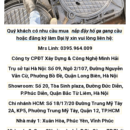
Quý khách có nhu cầu mua
nắp đậy hố ga gang cầu
hoặc đăng ký làm Đại lý xin vui lòng liên hệ:
Mrs Linh: 0395.964.009
Công ty CPĐT Xây Dựng & Công Nghệ Minh Hải
Trụ sở tại Hà Nội: Số 09, Ngõ 2/107, Đường Nguyễn
Văn Cừ, Phường Bồ Đề, Quận Long Biên, Hà Nội
Showroom: Số 20, Tòa Sinh plaza, Đường Đức Diễn,
P.Phúc Diễn, Quận Bắc Từ Liêm, Hà Nội
Chi nhánh HCM: Số 18/17/20 Đường Trung Mỹ Tây
2A, KP5, Phường Trung Mỹ Tây, Quận 12, TP.HCM
Nhà máy 1: Xuân Hòa, Phúc Yên, Vĩnh Phúc