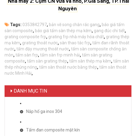
Nhà máy 2: Cụm CN vừa và nhỏ, P.Gia Sàng, TP.Thái
Nguyên
Tags:
0353842797
,
bản vẽ song chắn rác gang
,
báo giá tấm
sàn composite
,
báo giá tấm sàn thép mạ kẽm
,
gang đúc chi tiết
,
grating composite frp
,
grating frp nhà máy hóa chất
,
grating thép
mạ kẽm
,
grating thoát nước
,
sàn thao tác frp
,
tấm đan rãnh thoát
nước
,
tấm đậy mương thoát nước
,
tấm sàn composite chống ăn
mòn
,
tấm sàn frp
,
tấm sàn frp minh hải
,
tấm sàn grating
composite
,
tấm sàn grating thép
,
tấm sàn thép mạ kẽm
,
tấm sàn
thép nhúng nóng
,
tấm sàn thoát nước bằng thép
,
tấm sàn thoát
nước Minh Hải
,
DANH MỤC TIN
Nắp hố ga inox 304
Tấm đan composite mặt kín