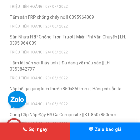
TRIỆU TIẾN HOÀNG | 03/ 07/ 2022
Tấm sàn FRP chống cháy nổ || 0395964009
TRIỆU TIẾN HOÀNG | 26/ 06/ 2022
Sàn Nhựa FRP Chống Trơn Trượt | Miễn Phí Vận Chuyển | LH:
0395 964 009
TRIỆU TIẾN HOÀNG | 24/ 06/ 2022
Tấm lót sàn sợi thủy tinh || Đa dạng về màu sắc || LH:
0353842797
TRIỆU TIẾN HOÀNG | 20/ 06/ 2022
Nắp hố ga gang kích thước 850x850 mm || Hàng có sẵn tại
kho
TRIỆU TIẾN HOÀNG | 18/ 06/ 2022
Cung Cấp Nắp Đậy Hố Ga Composite || KT 850x850mm
TRIỆU TIẾN HOÀNG | 16/ 06/ 2022
📞 Gọi ngay
💬 Zalo báo giá
Lưới chắn rác || Kích thước theo yêu cầu || LH : 0353842797