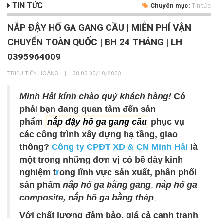
TIN TỨC
Chuyên mục:
Tin tức
NẮP ĐẬY HỐ GA GANG CẦU | MIỄN PHÍ VẬN
CHUYỂN TOÀN QUỐC | BH 24 THÁNG | LH
0395964009
TRIỆU TIẾN HOÀNG
|
08:00 05/10/2023
Minh Hải kính chào quý khách hàng!
Có
phải bạn đang quan tâm đến sản
phẩm
nắp đậy hố ga gang cầu
phục vụ
các công trình xây dựng hạ tầng, giao
thông?
Công ty CPĐT XD & CN Minh Hải
là
một trong những đơn vị có bề dày kinh
nghiệm t
r
ong lĩnh vực sản xuất, phân phối
sản phẩm
nắp hố ga bằng gang
,
nắp hố ga
composite, nắp hố ga bằng thép
,…
Với chất lượng đảm bảo, giá cả cạnh tranh