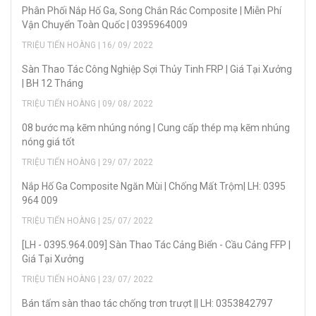
Phân Phối Nắp Hố Ga, Song Chắn Rác Composite | Miễn Phí
Vận Chuyển Toàn Quốc | 0395964009
TRIỆU TIẾN HOÀNG | 16/ 09/ 2022
Sàn Thao Tác Công Nghiệp Sợi Thủy Tinh FRP | Giá Tại Xưởng
| BH 12 Tháng
TRIỆU TIẾN HOÀNG | 09/ 08/ 2022
08 bước mạ kẽm nhúng nóng | Cung cấp thép mạ kẽm nhúng
nóng giá tốt
TRIỆU TIẾN HOÀNG | 29/ 07/ 2022
Nắp Hố Ga Composite Ngăn Mùi | Chống Mất Trộm| LH: 0395
964 009
TRIỆU TIẾN HOÀNG | 25/ 07/ 2022
[LH - 0395.964.009] Sàn Thao Tác Cảng Biển - Cầu Cảng FFP |
Giá Tại Xưởng
TRIỆU TIẾN HOÀNG | 23/ 07/ 2022
Bán tấm sàn thao tác chống trơn trượt || LH: 0353842797