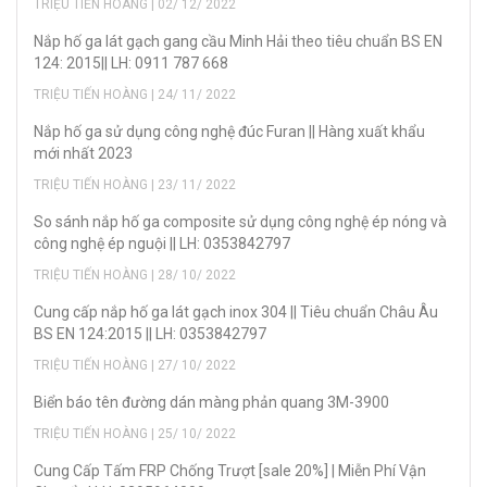
TRIỆU TIẾN HOÀNG | 02/ 12/ 2022
Nắp hố ga lát gạch gang cầu Minh Hải theo tiêu chuẩn BS EN
124: 2015|| LH: 0911 787 668
TRIỆU TIẾN HOÀNG | 24/ 11/ 2022
Nắp hố ga sử dụng công nghệ đúc Furan || Hàng xuất khẩu
mới nhất 2023
TRIỆU TIẾN HOÀNG | 23/ 11/ 2022
So sánh nắp hố ga composite sử dụng công nghệ ép nóng và
công nghệ ép nguội || LH: 0353842797
TRIỆU TIẾN HOÀNG | 28/ 10/ 2022
Cung cấp nắp hố ga lát gạch inox 304 || Tiêu chuẩn Châu Âu
BS EN 124:2015 || LH: 0353842797
TRIỆU TIẾN HOÀNG | 27/ 10/ 2022
Biển báo tên đường dán màng phản quang 3M-3900
TRIỆU TIẾN HOÀNG | 25/ 10/ 2022
Cung Cấp Tấm FRP Chống Trượt [sale 20%] | Miễn Phí Vận