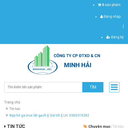
0
sản phẩm
Đăng nhập
|
Đăng ký
TÌM
Trang chủ
Tin tức
Nắp hố ga inox lát gạch || Giá tốt || LH: 0365319282
TIN TỨC
Chuyên mục:
Tin tức