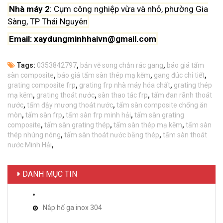
Nhà máy 2
: Cụm công nghiệp vừa và nhỏ, phường Gia
Sàng,
TP Thái Nguyên
Email: xaydungminhhaivn@gmail.com
Tags:
0353842797
,
bản vẽ song chắn rác gang
,
báo giá tấm
sàn composite
,
báo giá tấm sàn thép mạ kẽm
,
gang đúc chi tiết
,
grating composite frp
,
grating frp nhà máy hóa chất
,
grating thép
mạ kẽm
,
grating thoát nước
,
sàn thao tác frp
,
tấm đan rãnh thoát
nước
,
tấm đậy mương thoát nước
,
tấm sàn composite chống ăn
mòn
,
tấm sàn frp
,
tấm sàn frp minh hải
,
tấm sàn grating
composite
,
tấm sàn grating thép
,
tấm sàn thép mạ kẽm
,
tấm sàn
thép nhúng nóng
,
tấm sàn thoát nước bằng thép
,
tấm sàn thoát
nước Minh Hải
,
DANH MỤC TIN
Nắp hố ga inox 304