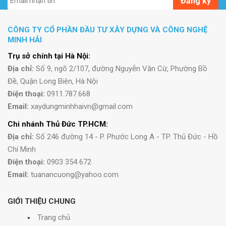
Đăng ký
CÔNG TY CỔ PHẦN ĐẦU TƯ XÂY DỰNG VÀ CÔNG NGHỆ
MINH HẢI
Trụ sở chính tại Hà Nội:
Địa chỉ:
Số 9, ngõ 2/107, đường Nguyễn Văn Cừ, Phường Bồ
Đề, Quận Long Biên, Hà Nội
Điện thoại:
0911.787.668
Email:
xaydungminhhaivn@gmail.com
Chi nhánh Thủ Đức TP.HCM:
Địa chỉ:
Số 246 đường 14 - P. Phước Long A - TP. Thủ Đức - Hồ
Chí Minh
Điện thoại:
0903 354 672
Email:
tuanancuong@yahoo.com
GIỚI THIỆU CHUNG
Trang chủ