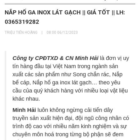
NẮP HỐ GA INOX LÁT GẠCH || GIÁ TỐT || LH:
0365319282
TRIỆU TIẾN HOÀNG
|
08:00 06/12/2023
Công ty CPĐTXD & CN Minh Hải
là đơn vị uy
tín hàng đầu tại Việt Nam trong ngành sản
xuất các sản phẩm như Song chắn rác, Nắp
bể cáp, Nắp hố ga inox lát gạch… theo yêu
cầu của quý khách hàng với nhiều loại vật liệu
khác nhau.
Minh Hải
luôn không ngừng cải tiến dây
truyền sản xuất hiện đại, đội ngũ công nhân có
trình độ cao với nhiều năm kinh nghiệm và sự
chuyên môn hoá trong từng bộ phận sẽ đem