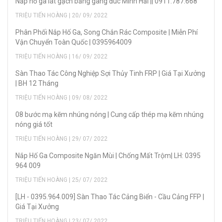
Nắp hố ga lát gạch bằng gang đúc Minh Hải || 0911.787.668
TRIỆU TIẾN HOÀNG | 20/ 09/ 2022
Phân Phối Nắp Hố Ga, Song Chắn Rác Composite | Miễn Phí
Vận Chuyển Toàn Quốc | 0395964009
TRIỆU TIẾN HOÀNG | 16/ 09/ 2022
Sàn Thao Tác Công Nghiệp Sợi Thủy Tinh FRP | Giá Tại Xưởng
| BH 12 Tháng
TRIỆU TIẾN HOÀNG | 09/ 08/ 2022
08 bước mạ kẽm nhúng nóng | Cung cấp thép mạ kẽm nhúng
nóng giá tốt
TRIỆU TIẾN HOÀNG | 29/ 07/ 2022
Nắp Hố Ga Composite Ngăn Mùi | Chống Mất Trộm| LH: 0395
964 009
TRIỆU TIẾN HOÀNG | 25/ 07/ 2022
[LH - 0395.964.009] Sàn Thao Tác Cảng Biển - Cầu Cảng FFP |
Giá Tại Xưởng
TRIỆU TIẾN HOÀNG | 23/ 07/ 2022