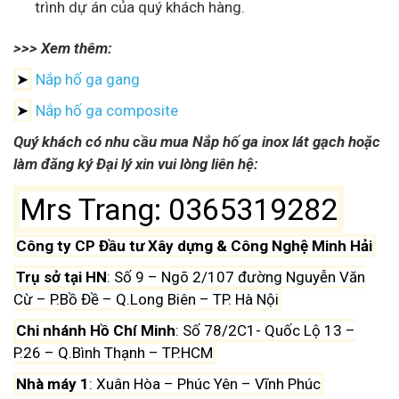
trình dự án của quý khách hàng.
>>> Xem thêm:
➤
Nắp hố ga gang
➤
Nắp hố ga composite
Quý khách có nhu cầu mua Nắp hố ga inox lát gạch hoặc
làm đăng ký Đại lý xin vui lòng liên hệ:
Mrs Trang: 0365319282
Công ty CP Đầu tư Xây dựng & Công Nghệ Minh Hải
Trụ sở tại HN
: Số 9 – Ngõ 2/107 đường Nguyễn Văn
Cừ – P.Bồ Đề – Q.Long Biên – TP. Hà Nội
Chi nhánh Hồ Chí Minh
: Số 78/2C1- Quốc Lộ 13 –
P.26 – Q.Bình Thạnh – TP.HCM
Nhà máy 1
: Xuân Hòa – Phúc Yên – Vĩnh Phúc