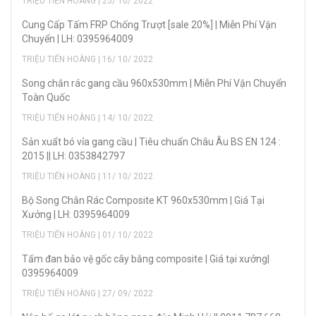
TRIỆU TIẾN HOÀNG | 25/ 10/ 2022
Cung Cấp Tấm FRP Chống Trượt [sale 20%] | Miễn Phí Vận
Chuyển | LH: 0395964009
TRIỆU TIẾN HOÀNG | 16/ 10/ 2022
Song chắn rác gang cầu 960x530mm | Miễn Phí Vận Chuyển
Toàn Quốc
TRIỆU TIẾN HOÀNG | 14/ 10/ 2022
Sản xuẩt bó vỉa gang cầu | Tiêu chuẩn Châu Âu BS EN 124 :
2015 || LH: 0353842797
TRIỆU TIẾN HOÀNG | 11/ 10/ 2022
Bộ Song Chắn Rác Composite KT 960x530mm | Giá Tại
Xưởng | LH: 0395964009
TRIỆU TIẾN HOÀNG | 01/ 10/ 2022
Tấm đan bảo vệ gốc cây bằng composite | Giá tại xưởng|
0395964009
TRIỆU TIẾN HOÀNG | 27/ 09/ 2022