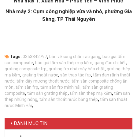
Nhà máy 1: Xuân Hòa – Phúc Yên – Vĩnh Phúc
Nhà máy 2: Cụm công nghiệp vừa và nhỏ, phường Gia
Sàng, TP Thái Nguyên
Tags:
0353842797
,
bản vẽ song chắn rác gang
,
báo giá tấm
sàn composite
,
báo giá tấm sàn thép mạ kẽm
,
gang đúc chi tiết
,
grating composite frp
,
grating frp nhà máy hóa chất
,
grating thép
mạ kẽm
,
grating thoát nước
,
sàn thao tác frp
,
tấm đan rãnh thoát
nước
,
tấm đậy mương thoát nước
,
tấm sàn composite chống ăn
mòn
,
tấm sàn frp
,
tấm sàn frp minh hải
,
tấm sàn grating
composite
,
tấm sàn grating thép
,
tấm sàn thép mạ kẽm
,
tấm sàn
thép nhúng nóng
,
tấm sàn thoát nước bằng thép
,
tấm sàn thoát
nước Minh Hải
,
DANH MỤC TIN