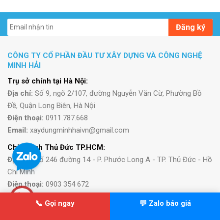
Đăng ký
CÔNG TY CỔ PHẦN ĐẦU TƯ XÂY DỰNG VÀ CÔNG NGHỆ
MINH HẢI
Trụ sở chính tại Hà Nội:
Địa chỉ:
Số 9, ngõ 2/107, đường Nguyễn Văn Cừ, Phường Bồ
Đề, Quận Long Biên, Hà Nội
Điện thoại:
0911.787.668
Email:
xaydungminhhaivn@gmail.com
Chi nhánh Thủ Đức TP.HCM:
Địa chỉ:
Số 246 đường 14 - P. Phước Long A - TP. Thủ Đức - Hồ
Chí Minh
Điện thoại:
0903 354 672
Email:
tuanancuong@yahoo.com
📞 Gọi ngay
💬 Zalo báo giá