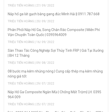
TRIỆU TIẾN HOÀNG | 27/ 09/ 2022
Nắp hố ga lát gạch bằng gang đúc Minh Hải || 0911.787.668
TRIỆU TIẾN HOÀNG | 20/ 09/ 2022
Phân Phối Nắp Hố Ga, Song Chắn Rác Composite | Miễn Phí
Vận Chuyển Toàn Quốc | 0395964009
TRIỆU TIẾN HOÀNG | 16/ 09/ 2022
Sàn Thao Tác Công Nghiệp Sợi Thủy Tinh FRP | Giá Tại Xưởng
| BH 12 Tháng
TRIỆU TIẾN HOÀNG | 09/ 08/ 2022
08 bước mạ kẽm nhúng nóng | Cung cấp thép mạ kẽm nhúng
nóng giá tốt
TRIỆU TIẾN HOÀNG | 29/ 07/ 2022
Nắp Hố Ga Composite Ngăn Mùi | Chống Mất Trộm| LH: 0395
964 009
TRIỆU TIẾN HOÀNG | 25/ 07/ 2022