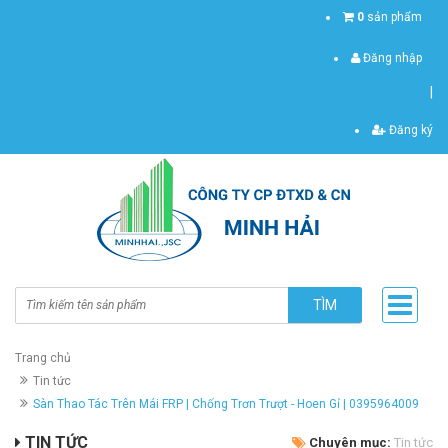
0
sản phẩm
Đăng nhập
|
Đăng ký
TÌM
Trang chủ
Tin tức
Sàn Thao Tác Trên Mái FRP | Chống Trơn Trượt - Hoen Gỉ | 0395964009
TIN TỨC
Chuyên mục:
Tin tức