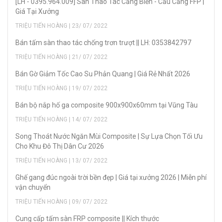
[LH - 0395.964.009] Sàn Thao Tác Cảng Biển - Cầu Cảng FFP |
Giá Tại Xưởng
TRIỆU TIẾN HOÀNG | 23/ 07/ 2022
Bán tấm sàn thao tác chống trơn trượt || LH: 0353842797
TRIỆU TIẾN HOÀNG | 21/ 07/ 2022
Bán Gờ Giảm Tốc Cao Su Phản Quang | Giá Rẻ Nhất 2026
TRIỆU TIẾN HOÀNG | 19/ 07/ 2022
Bán bộ nắp hố ga composite 900x900x60mm tại Vũng Tàu
TRIỆU TIẾN HOÀNG | 14/ 07/ 2022
Song Thoát Nước Ngăn Mùi Composite | Sự Lựa Chọn Tối Ưu
Cho Khu Đô Thị Dân Cư 2026
TRIỆU TIẾN HOÀNG | 13/ 07/ 2022
Ghế gang đúc ngoài trời bền đẹp | Giá tại xưởng 2026 | Miễn phí
vận chuyển
TRIỆU TIẾN HOÀNG | 09/ 07/ 2022
Cung cấp tấm sàn FRP composite || Kích thước