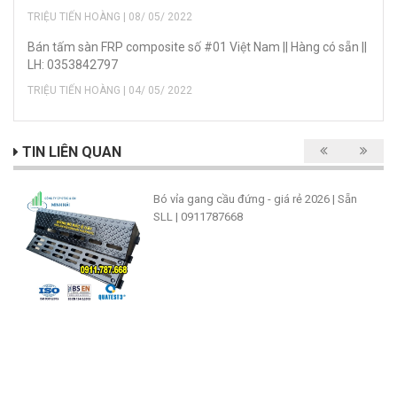
TRIỆU TIẾN HOÀNG | 08/ 05/ 2022
Bán tấm sàn FRP composite số #01 Việt Nam || Hàng có sẵn ||
LH: 0353842797
TRIỆU TIẾN HOÀNG | 04/ 05/ 2022
TIN LIÊN QUAN
Bó vỉa gang cầu đứng - giá rẻ 2026 | Sẵn
SLL | 0911787668