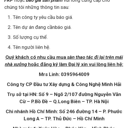
FRP
hoặc
báo giá
sản phẩm
vui lòng cung cấp cho
chúng tôi những thông tin sau:
1. Tên công ty yêu cầu báo giá.
2. Tên dự án đang cầnbáo giá.
3. Số lượng cụ thể.
4. Tên người liên hệ.
Quý khách có nhu cầu mua
sàn thao tác đi lại trên mái
nhà xưởng
hoặc đăng ký làm Đại lý xin vui lòng liên hệ:
Mrs Linh: 0395964009
Công ty CP Đầu tư Xây dựng & Công Nghệ Minh Hải
Trụ sở tại HN: Số 9 – Ngõ 2/107 đường Nguyễn Văn
Cừ – P.Bồ Đề – Q.Long Biên – TP. Hà Nội
Chi nhánh Hồ Chí Minh: Số 246 đường 14 – P. Phước
Long A – TP. Thủ Đức – Hồ Chí Minh