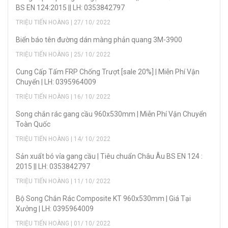
BS EN 124:2015 || LH: 0353842797
TRIỆU TIẾN HOÀNG | 27/ 10/ 2022
Biển báo tên đường dán màng phản quang 3M-3900
TRIỆU TIẾN HOÀNG | 25/ 10/ 2022
Cung Cấp Tấm FRP Chống Trượt [sale 20%] | Miễn Phí Vận
Chuyển | LH: 0395964009
TRIỆU TIẾN HOÀNG | 16/ 10/ 2022
Song chắn rác gang cầu 960x530mm | Miễn Phí Vận Chuyển
Toàn Quốc
TRIỆU TIẾN HOÀNG | 14/ 10/ 2022
Sản xuẩt bó vỉa gang cầu | Tiêu chuẩn Châu Âu BS EN 124 :
2015 || LH: 0353842797
TRIỆU TIẾN HOÀNG | 11/ 10/ 2022
Bộ Song Chắn Rác Composite KT 960x530mm | Giá Tại
Xưởng | LH: 0395964009
TRIỆU TIẾN HOÀNG | 01/ 10/ 2022