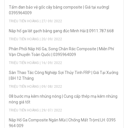
Tấm đan bảo vệ gốc cây bằng composite | Giá tại xưởng|
0395964009
TRIỆU TIẾN HOÀNG | 27/ 09/ 2022
Nắp hố ga lát gạch bằng gang đúc Minh Hải || 0911.787.668
TRIỆU TIẾN HOÀNG | 20/ 09/ 2022
Phân Phối Nắp Hố Ga, Song Chắn Rác Composite | Miễn Phí
Vận Chuyển Toàn Quốc | 0395964009
TRIỆU TIẾN HOÀNG | 16/ 09/ 2022
Sàn Thao Tác Công Nghiệp Sợi Thủy Tinh FRP | Giá Tại Xưởng
| BH 12 Tháng
TRIỆU TIẾN HOÀNG | 09/ 08/ 2022
08 bước mạ kẽm nhúng nóng | Cung cấp thép mạ kẽm nhúng
nóng giá tốt
TRIỆU TIẾN HOÀNG | 29/ 07/ 2022
Nắp Hố Ga Composite Ngăn Mùi | Chống Mất Trộm| LH: 0395
964 009