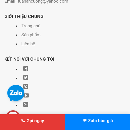
Email:
tuanancuong@yahoo.com
GIỚI THIỆU CHUNG
Trang chủ
Sản phẩm
Liên hệ
KẾT NỐI VỚI CHÚNG TÔI
📞 Gọi ngay
💬 Zalo báo giá
© Bản quyền thuộc về Xây dựng Minh Hải | Cung cấp bởi
Sapo