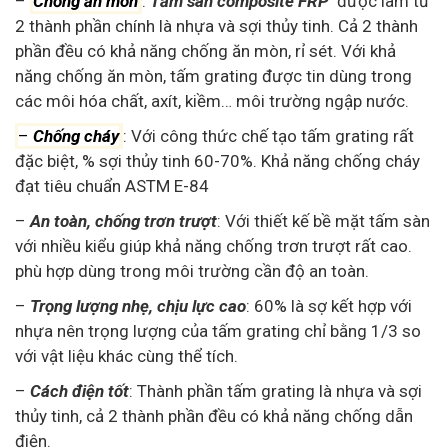
–
Chống ăn mòn
:
Tấm sàn composite FRP
được làm từ
2 thành phần chính là nhựa và sợi thủy tinh. Cả 2 thành
phần đều có khả năng chống ăn mòn, rỉ sét. Với khả
năng chống ăn mòn, tấm grating được tin dùng trong
các môi hóa chất, axít, kiềm… môi trường ngập nước.
–
Chống cháy
:
Với công thức chế tạo tấm grating rất
đặc biệt, % sợi thủy tinh 60-70%. Khả năng chống cháy
đạt tiêu chuẩn ASTM E-84
–
An toàn, chống trơn trượt
: Với thiết kế bề mặt tấm sàn
với nhiều kiểu giúp khả năng chống trơn trượt rất cao.
phù hợp dùng trong môi trường cần độ an toàn.
–
Trọng lượng nhẹ, chịu lực cao
: 60% là sợ kết hợp với
nhựa nên trọng lượng của tấm grating chỉ bằng 1/3 so
với vật liệu khác cùng thể tích.
–
Cách điện tốt
: Thành phần tấm grating là nhựa và sợi
thủy tinh, cả 2 thành phần đều có khả năng chống dẫn
điện.