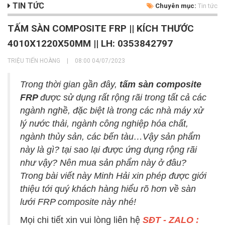
TIN TỨC
Chuyên mục:
Tin tức
TẤM SÀN COMPOSITE FRP || KÍCH THƯỚC
4010X1220X50MM || LH: 0353842797
TRIỆU TIẾN HOÀNG
|
08:00 04/07/2023
Trong thời gian gần đây,
tấm sàn composite
FRP
được sử dụng rất rộng rãi trong tất cả các
ngành nghề, đặc biệt là trong các nhà máy xử
lý nước thải, ngành công nghiệp hóa chất,
ngành thủy sản, các bến tàu…Vậy sản phẩm
này là gì? tại sao lại được ứng dụng rộng rãi
như vậy? Nên mua sản phẩm này ở đâu?
Trong bài viết này Minh Hải xin phép được giới
thiệu tới quý khách hàng hiểu rõ hơn về sàn
lưới FRP composite này nhé!
Mọi chi tiết xin vui lòng liên hệ
SĐT - ZALO :