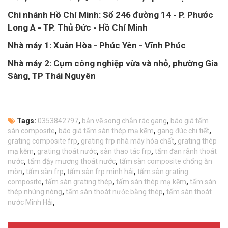
Chi nhánh Hồ Chí Minh: Số 246 đường 14 - P. Phước
Long A - TP. Thủ Đức - Hồ Chí Minh
Nhà máy 1: Xuân Hòa - Phúc Yên - Vĩnh Phúc
Nhà máy 2: Cụm công nghiệp vừa và nhỏ, phường Gia
Sàng, TP Thái Nguyên
Tags:
0353842797
,
bản vẽ song chắn rác gang
,
báo giá tấm
sàn composite
,
báo giá tấm sàn thép mạ kẽm
,
gang đúc chi tiết
,
grating composite frp
,
grating frp nhà máy hóa chất
,
grating thép
mạ kẽm
,
grating thoát nước
,
sàn thao tác frp
,
tấm đan rãnh thoát
nước
,
tấm đậy mương thoát nước
,
tấm sàn composite chống ăn
mòn
,
tấm sàn frp
,
tấm sàn frp minh hải
,
tấm sàn grating
composite
,
tấm sàn grating thép
,
tấm sàn thép mạ kẽm
,
tấm sàn
thép nhúng nóng
,
tấm sàn thoát nước bằng thép
,
tấm sàn thoát
nước Minh Hải
,