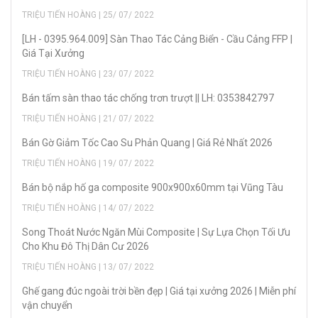
TRIỆU TIẾN HOÀNG | 25/ 07/ 2022
[LH - 0395.964.009] Sàn Thao Tác Cảng Biển - Cầu Cảng FFP |
Giá Tại Xưởng
TRIỆU TIẾN HOÀNG | 23/ 07/ 2022
Bán tấm sàn thao tác chống trơn trượt || LH: 0353842797
TRIỆU TIẾN HOÀNG | 21/ 07/ 2022
Bán Gờ Giảm Tốc Cao Su Phản Quang | Giá Rẻ Nhất 2026
TRIỆU TIẾN HOÀNG | 19/ 07/ 2022
Bán bộ nắp hố ga composite 900x900x60mm tại Vũng Tàu
TRIỆU TIẾN HOÀNG | 14/ 07/ 2022
Song Thoát Nước Ngăn Mùi Composite | Sự Lựa Chọn Tối Ưu
Cho Khu Đô Thị Dân Cư 2026
TRIỆU TIẾN HOÀNG | 13/ 07/ 2022
Ghế gang đúc ngoài trời bền đẹp | Giá tại xưởng 2026 | Miễn phí
vận chuyển