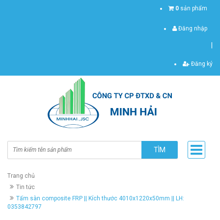
0
sản phẩm
Đăng nhập
|
Đăng ký
TÌM
Trang chủ
Tin tức
Tấm sàn composite FRP || Kích thước 4010x1220x50mm || LH:
0353842797