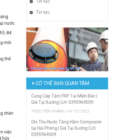
Tin tức
Tin tức
 năng
ập nước.
M E-84
ng môi
ng thể
CÓ THỂ BẠN QUAN TÂM
Cung Cấp Tấm FRP Tại Miền Bắc |
Giá Tại Xưởng | LH: 0395964009
TRIỆU TIẾN HOÀNG | 14/ 12/ 2022
ng chăn
Ghi Thu Nước Tầng Hầm Composite
tại Hải Phòng | Giá Tại Xưởng | LH:
n việc
0395964009
á hủy