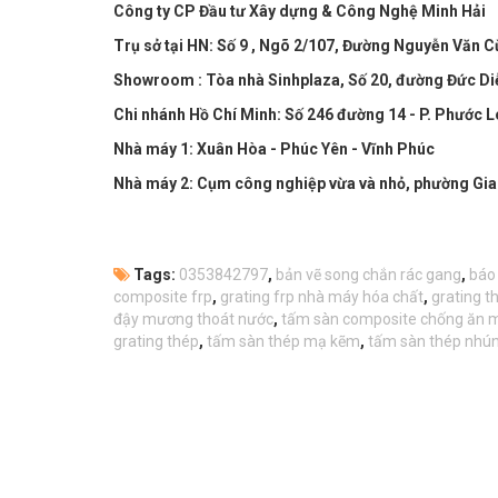
Công ty CP Đầu tư Xây dựng & Công Nghệ Minh Hải
Trụ sở tại HN: Số 9 , Ngõ 2/107, Đường Nguyễn Văn Cừ 
Showroom : Tòa nhà Sinhplaza, Số 20, đường Đức Diễn
Chi nhánh Hồ Chí Minh: Số 246 đường 14 - P. Phước L
Nhà máy 1: Xuân Hòa - Phúc Yên - Vĩnh Phúc
Nhà máy 2: Cụm công nghiệp vừa và nhỏ, phường Gi
Tags:
0353842797
,
bản vẽ song chắn rác gang
,
báo
composite frp
,
grating frp nhà máy hóa chất
,
grating 
đậy mương thoát nước
,
tấm sàn composite chống ăn 
grating thép
,
tấm sàn thép mạ kẽm
,
tấm sàn thép nhú