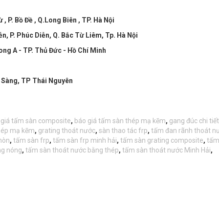
, P. Bồ Đề , Q.Long Biên , TP. Hà Nội
, P. Phúc Diễn, Q. Bắc Từ Liêm, Tp. Hà Nội
ong A - TP. Thủ Đức - Hồ Chí Minh
a Sàng, TP Thái Nguyên
 giá tấm sàn composite
,
báo giá tấm sàn thép mạ kẽm
,
gang đúc chi tiết
thép mạ kẽm
,
grating thoát nước
,
sàn thao tác frp
,
tấm đan rãnh thoát n
mòn
,
tấm sàn frp
,
tấm sàn frp minh hải
,
tấm sàn grating composite
,
tấm
ng nóng
,
tấm sàn thoát nước bằng thép
,
tấm sàn thoát nước Minh Hải
,