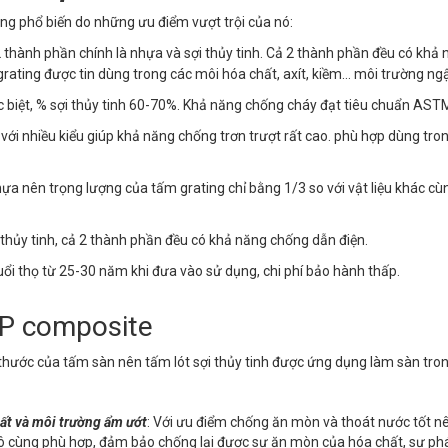
g phổ biến do những ưu điểm vượt trội của nó:
 thành phần chính là nhựa và sợi thủy tinh. Cả 2 thành phần đều có khả
rating được tin dùng trong các môi hóa chất, axít, kiềm… môi trường ng
ặc biệt, % sợi thủy tinh 60-70%. Khả năng chống cháy đạt tiêu chuẩn AST
n với nhiều kiểu giúp khả năng chống trơn trượt rất cao. phù hợp dùng tro
nhựa nên trọng lượng của tấm grating chỉ bằng 1/3 so với vật liệu khác cù
 thủy tinh, cả 2 thành phần đều có khả năng chống dẫn điện.
 tuổi thọ từ 25-30 năm khi đưa vào sử dụng, chi phí bảo hành thấp.
RP composite
h thước của tấm sàn nên tấm lót sợi thủy tinh được ứng dụng làm sàn tro
ất và môi trường ẩm ướt
: Với ưu điểm chống ăn mòn và thoát nước tốt nê
 cùng phù hợp, đảm bảo chống lại được sự ăn mòn của hóa chất, sự ph