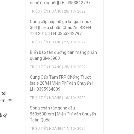
nghệ ép nguội || LH: 0353842797
TRIỆU TIẾN HOÀNG | 28/ 10/ 2022
Cung cấp nắp hố ga lát gạch inox
304 || Tiêu chuẩn Châu Âu BS EN
124:2015 || LH: 0353842797
TRIỆU TIẾN HOÀNG | 27/ 10/ 2022
Biển báo tên đường dán màng phản
quang 3M-3900
TRIỆU TIẾN HOÀNG | 25/ 10/ 2022
Cung Cấp Tấm FRP Chống Trượt
[sale 20%] | Miễn Phí Vận Chuyển |
LH: 0395964009
 tôi
TRIỆU TIẾN HOÀNG | 16/ 10/ 2022
ãy liên
Song chắn rác gang cầu
960x530mm | Miễn Phí Vận Chuyển
à kỹ
Toàn Quốc
TRIỆU TIẾN HOÀNG | 14/ 10/ 2022