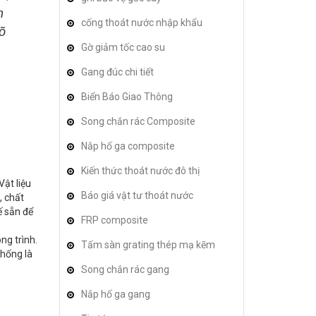
n
cống thoát nước nhập khẩu
õ
Gờ giảm tốc cao su
Gang đúc chi tiết
Biển Báo Giao Thông
Song chắn rác Composite
Nắp hố ga composite
Kiến thức thoát nước đô thị
Vật liệu
Báo giá vật tư thoát nước
, chất
ế sẵn để
FRP composite
ng trình.
Tấm sàn grating thép mạ kẽm
thống là
Song chắn rác gang
Nắp hố ga gang