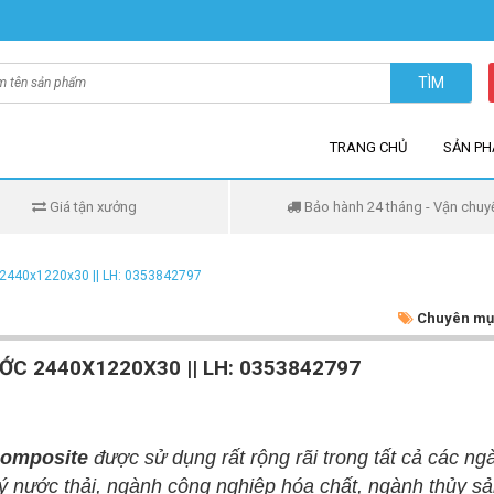
TÌM
TRANG CHỦ
SẢN P
Giá tận xưởng
Bảo hành 24 tháng - Vận chuy
 2440x1220x30 || LH: 0353842797
Chuyên mụ
ỚC 2440X1220X30 || LH: 0353842797
composite
được sử dụng rất rộng rãi trong tất cả các ng
lý nước thải, ngành công nghiệp hóa chất, ngành thủy sả