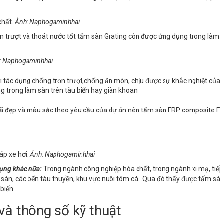
chất.
Ảnh: Naphogaminhhai
ơn trượt và thoát nước tốt tấm sàn Grating còn được ứng dụng trong làm
: Naphogaminhhai
ới tác dụng chống trơn trượt,chống ăn mòn, chịu được sự khắc nghiệt củ
g trong làm sàn trên tàu biển hay giàn khoan.
ã đẹp và màu sắc theo yêu cầu của dự án nên tấm sàn FRP composite 
áp xe hơi.
Ảnh: Naphogaminhhai
dụng khác n
ữa:
Trong ngành công nghiệp hóa chất, trong ngành xi mạ, tiế
 sàn, các bến tàu thuyền, khu vực nuôi tôm cá…Qua đó thấy được tấm s
biến.
và thông số kỹ thuật