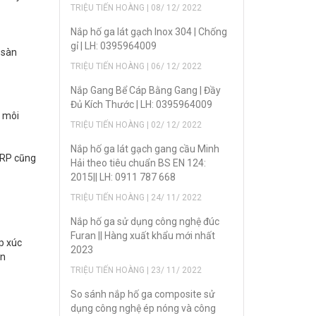
TRIỆU TIẾN HOÀNG | 08/ 12/ 2022
Nắp hố ga lát gạch Inox 304 | Chống
gỉ | LH: 0395964009
 sàn
TRIỆU TIẾN HOÀNG | 06/ 12/ 2022
Nắp Gang Bể Cáp Bằng Gang | Đầy
Đủ Kích Thước | LH: 0395964009
a môi
TRIỆU TIẾN HOÀNG | 02/ 12/ 2022
Nắp hố ga lát gạch gang cầu Minh
FRP cũng
Hải theo tiêu chuẩn BS EN 124:
2015|| LH: 0911 787 668
TRIỆU TIẾN HOÀNG | 24/ 11/ 2022
Nắp hố ga sử dụng công nghệ đúc
Furan || Hàng xuất khẩu mới nhất
p xúc
2023
àn
TRIỆU TIẾN HOÀNG | 23/ 11/ 2022
So sánh nắp hố ga composite sử
dụng công nghệ ép nóng và công