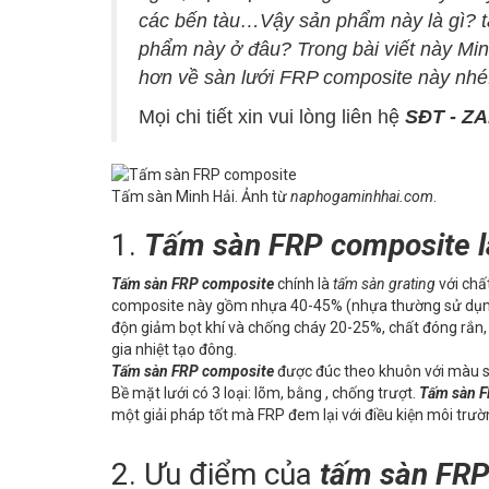
các bến tàu…Vậy sản phẩm này là gì? t
phẩm này ở đâu? Trong bài viết này Minh
hơn về sàn lưới FRP composite này nhé
Mọi chi tiết xin vui lòng liên hệ
SĐT - ZA
Tấm sàn Minh Hải. Ảnh từ
naphogaminhhai.com
.
1.
Tấm sàn FRP composite là
Tấm sàn FRP composite
chính là
tấm sàn grating
với chất
composite này gồm nhựa 40-45% (nhựa thường sử dụng ha
độn giảm bọt khí và chống cháy 20-25%, chất đóng rắn, 
gia nhiệt tạo đông.
Tấm sàn FRP composite
được đúc theo khuôn với màu sắ
Bề mặt lưới có 3 loại: lõm, bằng , chống trượt.
Tấm sàn F
một giải pháp tốt mà FRP đem lại với điều kiện môi trườ
2. Ưu điểm của
tấm sàn FRP