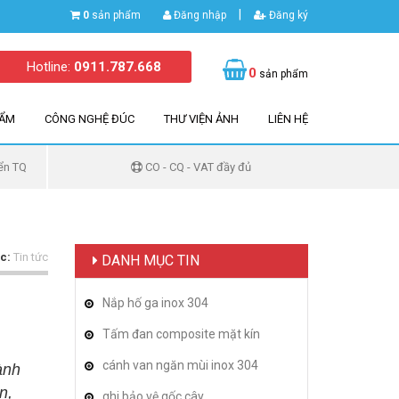
|
0
sản phẩm
Đăng nhập
Đăng ký
Hotline:
0911.787.668
0
sản phẩm
HẨM
CÔNG NGHỆ ĐÚC
THƯ VIỆN ẢNH
LIÊN HỆ
ển TQ
CO - CQ - VAT đầy đủ
c:
Tin tức
DANH MỤC TIN
Nắp hố ga inox 304
Tấm đan composite mặt kín
cánh van ngăn mùi inox 304
ành
n,
ghi bảo vệ gốc cây