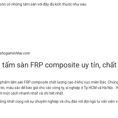
còn có những tấm sàn với đầy đủ kích thước như sau:
aphogaminhhai
.
com
p tấm sàn FRP composite uy tín, chất
ản phẩm
tấm sàn FRP composite
chất lượng cao ở khu vực miền Bắc. Chúng
ớc, màu sắc để báo giá cho các công ty, xí nghiệp ở Tp.HCM và Hà Nội… H
nh
một cách nhanh nhất và chi tiết nhất.
ng nhất cùng với sự chuyên nghiệp và chu đáo với đội ngũ tư vấn viên v