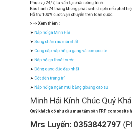
Phục vụ 24/7, tư vấn tại chân công trình.
Bảo hành 24 tháng không phát sinh chi phí nếu phát hiện
Hỗ trợ 100% cước vận chuyển trên toàn quốc.
>>> Xem thêm :
➤
Nắp hố ga Minh Hải
➤
Song chắn rác mới nhất
➤
Cung cấp nắp hố ga gang và composite
➤
Nắp hố ga thoát nước
➤
Bông gang đúc đẹp nhất
➤
Cột đèn trang trí
➤
Nắp hố ga ngăn mùi bằng gioăng cao su
Minh Hải Kính Chúc Quý Kh
Quý khách có nhu cầu mua tấm sàn FRP composite hoặc
Mrs Luyến: 0353842797
(P