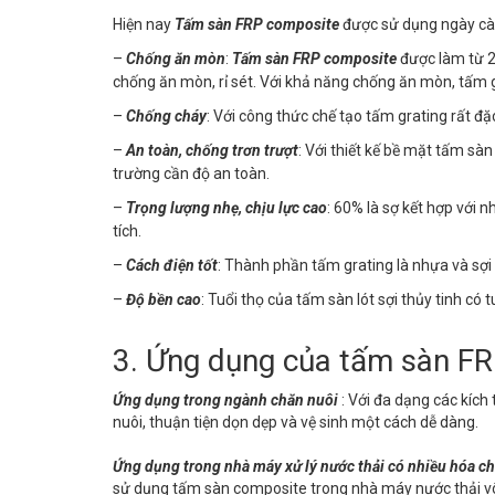
Hiện nay
Tấm sàn FRP composite
được sử dụng ngày càn
–
Chống ăn mòn
:
Tấm sàn FRP composite
được làm từ 2
chống ăn mòn, rỉ sét. Với khả năng chống ăn mòn, tấm g
–
Chống cháy
: Với công thức chế tạo tấm grating rất đ
–
An toàn, chống trơn trượt
: Với thiết kế bề mặt tấm sà
trường cần độ an toàn.
–
Trọng lượng nhẹ, chịu lực cao
: 60% là sợ kết hợp với 
tích.
–
Cách điện tốt
: Thành phần tấm grating là nhựa và sợi
–
Độ bền cao
: Tuổi thọ của tấm sàn lót sợi thủy tinh có
3. Ứng dụng của tấm sàn F
Ứng dụng trong ngành chăn nuôi
: Với đa dạng các kíc
nuôi, thuận tiện dọn dẹp và vệ sinh một cách dễ dàng.
Ứng dụng trong nhà máy xử lý nước thải có nhiều hóa ch
sử dụng tấm sàn composite trong nhà máy nước thải vô