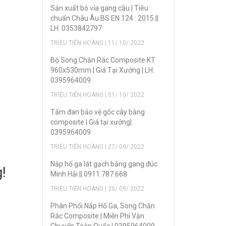
Sản xuẩt bó vỉa gang cầu | Tiêu
chuẩn Châu Âu BS EN 124 : 2015 ||
LH: 0353842797
TRIỆU TIẾN HOÀNG | 11/ 10/ 2022
Bộ Song Chắn Rác Composite KT
960x530mm | Giá Tại Xưởng | LH:
0395964009
TRIỆU TIẾN HOÀNG | 01/ 10/ 2022
Tấm đan bảo vệ gốc cây bằng
composite | Giá tại xưởng|
0395964009
TRIỆU TIẾN HOÀNG | 27/ 09/ 2022
Nắp hố ga lát gạch bằng gang đúc
!
Minh Hải || 0911.787.668
TRIỆU TIẾN HOÀNG | 20/ 09/ 2022
Phân Phối Nắp Hố Ga, Song Chắn
Rác Composite | Miễn Phí Vận