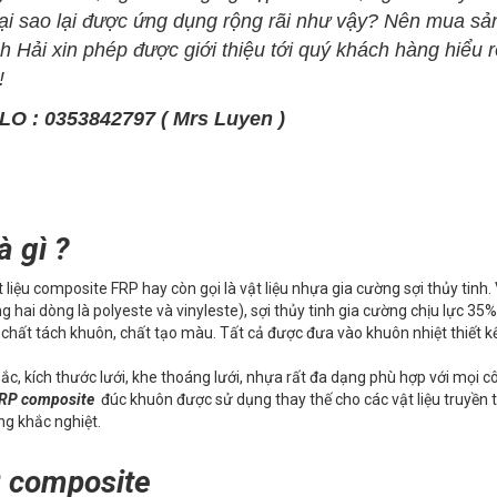
ại sao lại được ứng dụng rộng rãi như vậy? Nên mua sả
 Hải xin phép được giới thiệu tới quý khách hàng hiểu r
!
LO : 0353842797 ( Mrs Luyen )
 gì ?
 liệu composite FRP hay còn gọi là vật liệu nhựa gia cường sợi thủy tinh. 
i dòng là polyeste và vinyleste), sợi thủy tinh gia cường chịu lực 35%
chất tách khuôn, chất tạo màu. Tất cả được đưa vào khuôn nhiệt thiết k
c, kích thước lưới, khe thoáng lưới, nhựa rất đa dạng phù hợp với mọi cô
RP composite
đúc khuôn được sử dụng thay thế cho các vật liệu truyền 
ng khắc nghiệt.
 composite