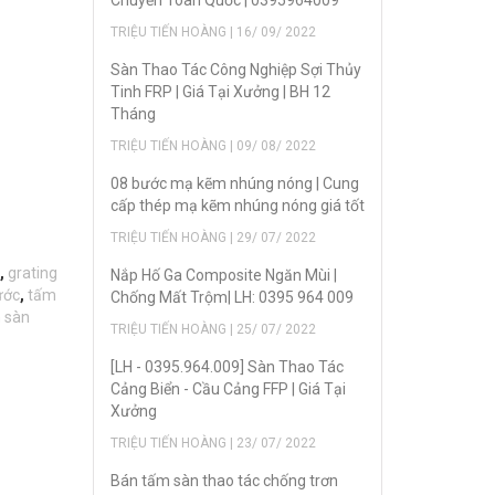
Chuyển Toàn Quốc | 0395964009
TRIỆU TIẾN HOÀNG | 16/ 09/ 2022
Sàn Thao Tác Công Nghiệp Sợi Thủy
Tinh FRP | Giá Tại Xưởng | BH 12
Tháng
TRIỆU TIẾN HOÀNG | 09/ 08/ 2022
08 bước mạ kẽm nhúng nóng | Cung
cấp thép mạ kẽm nhúng nóng giá tốt
TRIỆU TIẾN HOÀNG | 29/ 07/ 2022
,
grating
Nắp Hố Ga Composite Ngăn Mùi |
ước
,
tấm
Chống Mất Trộm| LH: 0395 964 009
 sàn
TRIỆU TIẾN HOÀNG | 25/ 07/ 2022
[LH - 0395.964.009] Sàn Thao Tác
Cảng Biển - Cầu Cảng FFP | Giá Tại
Xưởng
TRIỆU TIẾN HOÀNG | 23/ 07/ 2022
Bán tấm sàn thao tác chống trơn