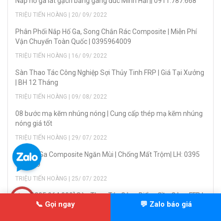
Nắp hố ga lát gạch bằng gang đúc Minh Hải || 0911.787.668
TRIỆU TIẾN HOÀNG | 20/ 09/ 2022
Phân Phối Nắp Hố Ga, Song Chắn Rác Composite | Miễn Phí
Vận Chuyển Toàn Quốc | 0395964009
TRIỆU TIẾN HOÀNG | 16/ 09/ 2022
Sàn Thao Tác Công Nghiệp Sợi Thủy Tinh FRP | Giá Tại Xưởng
| BH 12 Tháng
TRIỆU TIẾN HOÀNG | 09/ 08/ 2022
08 bước mạ kẽm nhúng nóng | Cung cấp thép mạ kẽm nhúng
nóng giá tốt
TRIỆU TIẾN HOÀNG | 29/ 07/ 2022
Nắp Hố Ga Composite Ngăn Mùi | Chống Mất Trộm| LH: 0395
964 009
TRIỆU TIẾN HOÀNG | 25/ 07/ 2022
[LH - 0395.964.009] Sàn Thao Tác Cảng Biển - Cầu Cảng FFP |
📞 Gọi ngay
💬 Zalo báo giá
Giá Tại Xưởng
TRIỆU TIẾN HOÀNG | 23/ 07/ 2022