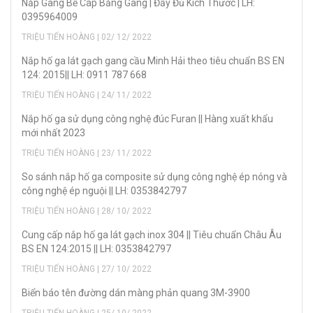
Nắp Gang Bể Cáp Bằng Gang | Đầy Đủ Kích Thước | LH:
0395964009
TRIỆU TIẾN HOÀNG | 02/ 12/ 2022
Nắp hố ga lát gạch gang cầu Minh Hải theo tiêu chuẩn BS EN
124: 2015|| LH: 0911 787 668
TRIỆU TIẾN HOÀNG | 24/ 11/ 2022
Nắp hố ga sử dụng công nghệ đúc Furan || Hàng xuất khẩu
mới nhất 2023
TRIỆU TIẾN HOÀNG | 23/ 11/ 2022
So sánh nắp hố ga composite sử dụng công nghệ ép nóng và
công nghệ ép nguội || LH: 0353842797
TRIỆU TIẾN HOÀNG | 28/ 10/ 2022
Cung cấp nắp hố ga lát gạch inox 304 || Tiêu chuẩn Châu Âu
BS EN 124:2015 || LH: 0353842797
TRIỆU TIẾN HOÀNG | 27/ 10/ 2022
Biển báo tên đường dán màng phản quang 3M-3900
TRIỆU TIẾN HOÀNG | 25/ 10/ 2022