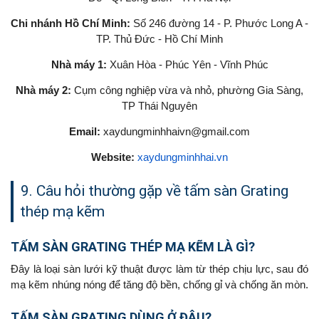
Chi nhánh Hồ Chí Minh:
Số 246 đường 14 - P. Phước Long A -
TP. Thủ Đức - Hồ Chí Minh
Nhà máy 1:
Xuân Hòa - Phúc Yên - Vĩnh Phúc
Nhà máy 2:
Cụm công nghiệp vừa và nhỏ, phường Gia Sàng,
TP Thái Nguyên
Email:
xaydungminhhaivn@gmail.com
Website:
xaydungminhhai.vn
9. Câu hỏi thường gặp về tấm sàn Grating
thép mạ kẽm
TẤM SÀN GRATING THÉP MẠ KẼM LÀ GÌ?
Đây là loại sàn lưới kỹ thuật được làm từ thép chịu lực, sau đó
mạ kẽm nhúng nóng để tăng độ bền, chống gỉ và chống ăn mòn.
TẤM SÀN GRATING DÙNG Ở ĐÂU?