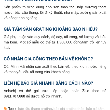
Sản phẩm thường dùng cho sàn thao tác, nắp mương thoát
nước, bậc cầu thang, lối đi kỹ thuật, nhà máy, xưởng sản xuất
và công trình hạ tầng.
GIÁ TẤM SÀN GRATING KHOẢNG BAO NHIÊU?
Giá phụ thuộc vào quy cách, độ dày, tải trọng, số lượng và kiểu
mạ kẽm. Một số mẫu có thể từ 1.368.000 đồng/tấm trở lên tùy
loại.
CÓ NHẬN GIA CÔNG THEO BẢN VẼ KHÔNG?
Có. Minh Hải nhận sản xuất theo bản vẽ, theo kích thước riêng
và theo yêu cầu tải trọng của khách hàng.
LIÊN HỆ BÁO GIÁ NHANH BẰNG CÁCH NÀO?
Anh/chị có thể gọi trực tiếp hoặc nhắn Zalo theo số
0911.787.668
để được hỗ trợ nhanh.
Tags:
bậc cầu thang grating
,
báo giá grating thép
,
báo giá tấm