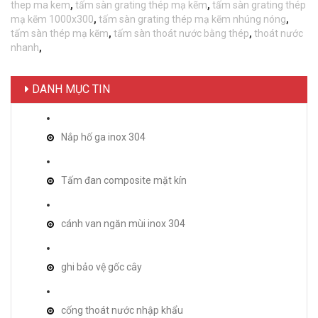
thep ma kem
,
tấm sàn grating thép mạ kẽm
,
tấm sàn grating thép
mạ kẽm 1000x300
,
tấm sàn grating thép mạ kẽm nhúng nóng
,
tấm sàn thép mạ kẽm
,
tấm sàn thoát nước bằng thép
,
thoát nước
nhanh
,
DANH MỤC TIN
Nắp hố ga inox 304
Tấm đan composite mặt kín
cánh van ngăn mùi inox 304
ghi bảo vệ gốc cây
cống thoát nước nhập khẩu