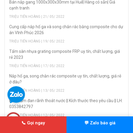
Bán nắp gang 1000x300x30mm tại Huế| Hàng có sẵn| Giá
cạnh tranh
TRIỆU TIẾN HOÀNG | 21/ 05/ 2022
Cung cấp nắp hố ga và song chắn rác bằng composite cho dự
án Vĩnh Phúc 2026
TRIỆU TIẾN HOÀNG | 19/ 05/ 2022
Tấm sàn nhựa grating composite FRP uy tín, chất lượng, giá
rẻ 2023
TRIỆU TIẾN HOÀNG | 17/ 05/ 2022
Nắp hố ga, song chắn rác composite uy tín, chất lượng, giá rẻ
ở đâu?
TRIỆU TIẾN HOÀNG | 13/ 05/ 2022
Bán Tấm đan rãnh thoát nước || Kích thước theo yêu cầu || LH:
0353842797
TRIỆU TIẾN HOÀNG | 12/ 05/ 2022
📞 Gọi ngay
💬 Zalo báo giá
Mua Nắp hố ga ngăn mùi, nắp ga thoát nước gang đúc uy tín,
giá rẻ tại Hà Nội