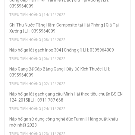
Cung Cấp Tấm FRP Tại Miền Bắc | Giá Tại Xưởng | LH:
0395964009
TRIỆU TIẾN HOÀNG | 14/ 12/ 2022
Ghi Thu Nước Tầng Hầm Composite tại Hải Phòng | Giá Tại
Xưởng | LH: 0395964009
TRIỆU TIẾN HOÀNG | 08/ 12/ 2022
Nắp hố ga lát gạch Inox 304 | Chống gỉ | LH: 0395964009
TRIỆU TIẾN HOÀNG | 06/ 12/ 2022
Nắp Gang Bể Cáp Bằng Gang | Đầy Đủ Kích Thước | LH:
0395964009
TRIỆU TIẾN HOÀNG | 02/ 12/ 2022
Nắp hố ga lát gạch gang cầu Minh Hải theo tiêu chuẩn BS EN
124: 2015|| LH: 0911 787 668
TRIỆU TIẾN HOÀNG | 24/ 11/ 2022
Nắp hố ga sử dụng công nghệ đúc Furan || Hàng xuất khẩu
mới nhất 2023
TRIỆU TIẾN HOÀNG | 23/ 11/ 2022