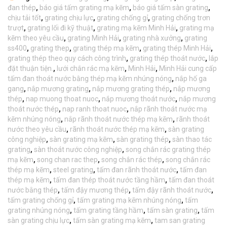
đan thép
,
báo giá tấm grating mạ kẽm
,
báo giá tấm sàn grating
,
chịu tải tốt
,
grating chịu lực
,
grating chống gỉ
,
grating chống trơn
trượt
,
grating lối đi kỹ thuật
,
grating mạ kẽm Minh Hải
,
grating mạ
kẽm theo yêu cầu
,
grating Minh Hải
,
grating nhà xưởng
,
grating
ss400
,
grating thep
,
grating thép mạ kẽm
,
grating thép Minh Hải
,
grating thép theo quy cách công trình
,
grating thép thoát nước
,
lắp
đặt thuận tiện.
,
lưới chắn rác mạ kẽm
,
Minh Hải
,
Minh Hải cung cấp
tấm đan thoát nước bằng thép mạ kẽm nhúng nóng
,
nắp hố ga
gang
,
nắp mương grating
,
nắp mương grating thép
,
nắp mương
thép
,
nap muong thoat nuoc
,
nắp mương thoát nước
,
nắp mương
thoát nước thép
,
nap ranh thoat nuoc
,
nắp rãnh thoát nước mạ
kẽm nhúng nóng
,
nắp rãnh thoát nước thép mạ kẽm
,
rãnh thoát
nước theo yêu cầu
,
rãnh thoát nước thép mạ kẽm
,
sàn grating
công nghiệp
,
sàn grating mạ kẽm
,
sàn grating thép
,
sàn thao tác
grating
,
sàn thoát nước công nghiệp
,
song chắn rác grating thép
mạ kẽm
,
song chan rac thep
,
song chắn rác thép
,
song chắn rác
thép mạ kẽm
,
steel grating
,
tấm đan rãnh thoát nước
,
tấm đan
thép mạ kẽm
,
tấm đan thép thoát nước tầng hầm
,
tấm đan thoát
nước bằng thép
,
tấm đậy mương thép
,
tấm đậy rãnh thoát nước
,
tấm grating chống gỉ
,
tấm grating mạ kẽm nhúng nóng
,
tấm
grating nhúng nóng
,
tấm grating tầng hầm
,
tấm sàn grating
,
tấm
sàn grating chịu lực
,
tấm sàn grating mạ kẽm
,
tam san grating