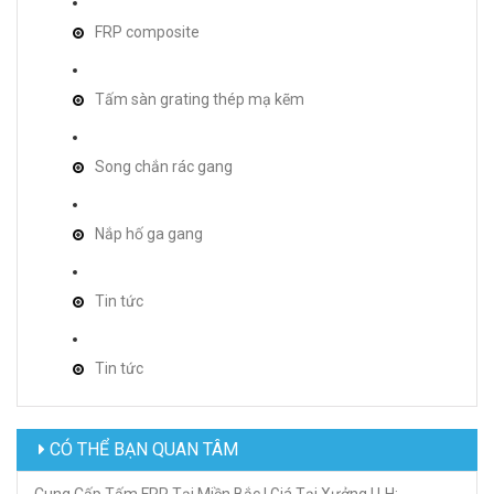
FRP composite
Tấm sàn grating thép mạ kẽm
Song chắn rác gang
Nắp hố ga gang
Tin tức
Tin tức
CÓ THỂ BẠN QUAN TÂM