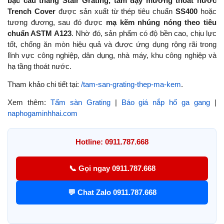
bậc cầu thang Stair Grating, tấm đậy mương thoát nước
Trench Cover
được sản xuất từ thép tiêu chuẩn
SS400
hoặc
tương đương, sau đó được
mạ kẽm nhúng nóng theo tiêu
chuẩn ASTM A123
. Nhờ đó, sản phẩm có độ bền cao, chịu lực
tốt, chống ăn mòn hiệu quả và được ứng dụng rộng rãi trong
lĩnh vực công nghiệp, dân dụng, nhà máy, khu công nghiệp và
hạ tầng thoát nước.
Tham khảo chi tiết tại:
/tam-san-grating-thep-ma-kem
.
Xem thêm:
Tấm sàn Grating
|
Báo giá nắp hố ga gang
|
naphogaminhhai.com
Hotline: 0911.787.668
📞 Gọi ngay 0911.787.668
💬 Chat Zalo 0911.787.668