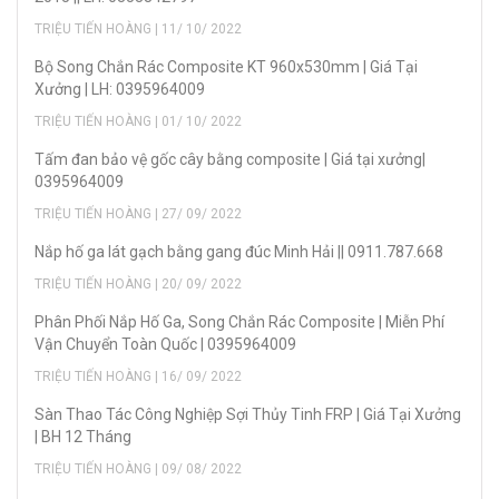
TRIỆU TIẾN HOÀNG | 11/ 10/ 2022
Bộ Song Chắn Rác Composite KT 960x530mm | Giá Tại
Xưởng | LH: 0395964009
TRIỆU TIẾN HOÀNG | 01/ 10/ 2022
Tấm đan bảo vệ gốc cây bằng composite | Giá tại xưởng|
0395964009
TRIỆU TIẾN HOÀNG | 27/ 09/ 2022
Nắp hố ga lát gạch bằng gang đúc Minh Hải || 0911.787.668
TRIỆU TIẾN HOÀNG | 20/ 09/ 2022
Phân Phối Nắp Hố Ga, Song Chắn Rác Composite | Miễn Phí
Vận Chuyển Toàn Quốc | 0395964009
TRIỆU TIẾN HOÀNG | 16/ 09/ 2022
Sàn Thao Tác Công Nghiệp Sợi Thủy Tinh FRP | Giá Tại Xưởng
| BH 12 Tháng
TRIỆU TIẾN HOÀNG | 09/ 08/ 2022