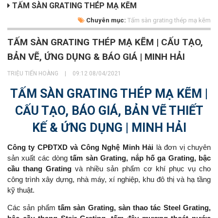
TẤM SÀN GRATING THÉP MẠ KẼM
Chuyên mục:
Tấm sàn grating thép mạ kẽm
TẤM SÀN GRATING THÉP MẠ KẼM | CẤU TẠO,
BẢN VẼ, ỨNG DỤNG & BÁO GIÁ | MINH HẢI
TRIỆU TIẾN HOÀNG
|
09:12 08/04/2021
TẤM SÀN GRATING THÉP MẠ KẼM |
CẤU TẠO, BÁO GIÁ, BẢN VẼ THIẾT
KẾ & ỨNG DỤNG | MINH HẢI
Công ty CPĐTXD và Công Nghệ Minh Hải
là đơn vị chuyên
sản xuất các dòng
tấm sàn Grating, nắp hố ga Grating, bậc
cầu thang Grating
và nhiều sản phẩm cơ khí phục vụ cho
công trình xây dựng, nhà máy, xí nghiệp, khu đô thị và hạ tầng
kỹ thuật.
Các sản phẩm
tấm sàn Grating, sàn thao tác Steel Grating,