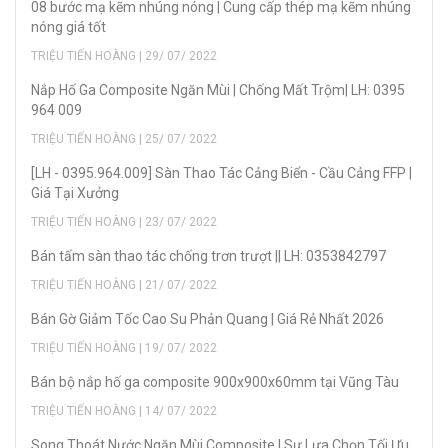
08 bước mạ kẽm nhúng nóng | Cung cấp thép mạ kẽm nhúng
nóng giá tốt
TRIỆU TIẾN HOÀNG | 29/ 07/ 2022
Nắp Hố Ga Composite Ngăn Mùi | Chống Mất Trộm| LH: 0395
964 009
TRIỆU TIẾN HOÀNG | 25/ 07/ 2022
[LH - 0395.964.009] Sàn Thao Tác Cảng Biển - Cầu Cảng FFP |
Giá Tại Xưởng
TRIỆU TIẾN HOÀNG | 23/ 07/ 2022
Bán tấm sàn thao tác chống trơn trượt || LH: 0353842797
TRIỆU TIẾN HOÀNG | 21/ 07/ 2022
Bán Gờ Giảm Tốc Cao Su Phản Quang | Giá Rẻ Nhất 2026
TRIỆU TIẾN HOÀNG | 19/ 07/ 2022
Bán bộ nắp hố ga composite 900x900x60mm tại Vũng Tàu
TRIỆU TIẾN HOÀNG | 14/ 07/ 2022
Song Thoát Nước Ngăn Mùi Composite | Sự Lựa Chọn Tối Ưu