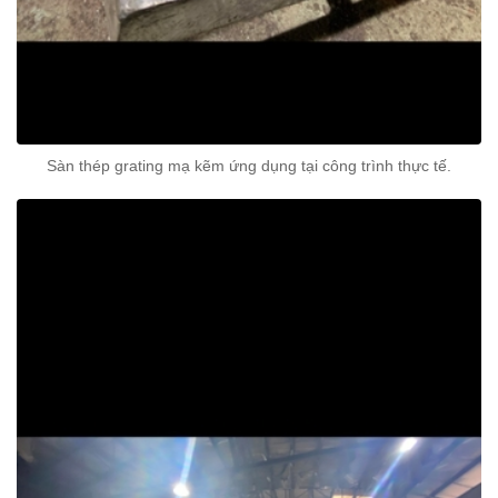
Sàn thép grating mạ kẽm ứng dụng tại công trình thực tế.