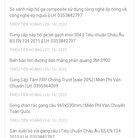
So sánh nắp hố ga composite sử dụng công nghệ ép nóng và
công nghệ ép nguội || LH: 0353842797
TRIỆU TIẾN HOÀNG | 28/ 10/ 2022
Cung cấp nắp hố ga lát gạch inox 304 || Tiêu chuẩn Châu Âu
BS EN 124:2015 || LH: 0353842797
TRIỆU TIẾN HOÀNG | 27/ 10/ 2022
Biển báo tên đường dán màng phản quang 3M-3900
TRIỆU TIẾN HOÀNG | 25/ 10/ 2022
Cung Cấp Tấm FRP Chống Trượt [sale 20%] | Miễn Phí Vận
Chuyển | LH: 0395964009
TRIỆU TIẾN HOÀNG | 16/ 10/ 2022
Song chắn rác gang cầu 960x530mm | Miễn Phí Vận Chuyển
Toàn Quốc
TRIỆU TIẾN HOÀNG | 14/ 10/ 2022
Sản xuẩt bó vỉa gang cầu | Tiêu chuẩn Châu Âu BS EN 124 :
2015 || LH: 0353842797