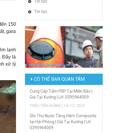
Tin tức
Tin tức
 đến 150
ất, gara
ẽm lạnh
 Đây là
nh xử lý
CÓ THỂ BẠN QUAN TÂM
Cung Cấp Tấm FRP Tại Miền Bắc |
Giá Tại Xưởng | LH: 0395964009
TRIỆU TIẾN HOÀNG | 14/ 12/ 2022
Ghi Thu Nước Tầng Hầm Composite
tại Hải Phòng | Giá Tại Xưởng | LH:
0395964009