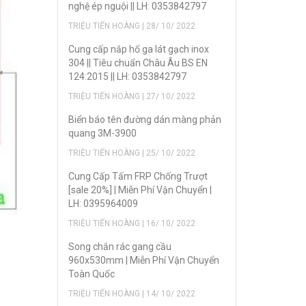
nghệ ép nguội || LH: 0353842797
TRIỆU TIẾN HOÀNG | 28/ 10/ 2022
Cung cấp nắp hố ga lát gạch inox
304 || Tiêu chuẩn Châu Âu BS EN
124:2015 || LH: 0353842797
TRIỆU TIẾN HOÀNG | 27/ 10/ 2022
Biển báo tên đường dán màng phản
quang 3M-3900
TRIỆU TIẾN HOÀNG | 25/ 10/ 2022
Cung Cấp Tấm FRP Chống Trượt
[sale 20%] | Miễn Phí Vận Chuyển |
LH: 0395964009
TRIỆU TIẾN HOÀNG | 16/ 10/ 2022
Song chắn rác gang cầu
960x530mm | Miễn Phí Vận Chuyển
Toàn Quốc
TRIỆU TIẾN HOÀNG | 14/ 10/ 2022