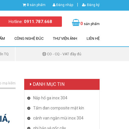
|
0
sản phẩm
Đăng nhập
Đăng ký
Hotline:
0911.787.668
0
sản phẩm
HẨM
CÔNG NGHỆ ĐÚC
THƯ VIỆN ẢNH
LIÊN HỆ
ển TQ
CO - CQ - VAT đầy đủ
ép mạ kẽm
DANH MỤC TIN
Nắp hố ga inox 304
Tấm đan composite mặt kín
IÁ,
cánh van ngăn mùi inox 304
ghi bảo vệ gốc cây