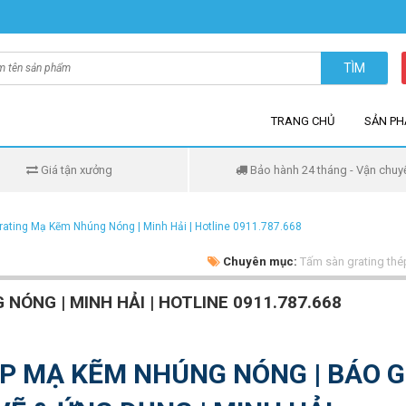
TÌM
TRANG CHỦ
SẢN P
Giá tận xưởng
Bảo hành 24 tháng - Vận chuy
ating Mạ Kẽm Nhúng Nóng | Minh Hải | Hotline 0911.787.668
Chuyên mục:
Tấm sàn grating th
NÓNG | MINH HẢI | HOTLINE 0911.787.668
P MẠ KẼM NHÚNG NÓNG | BÁO G