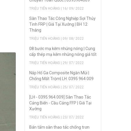
Chuyển Toàn Quốc | 0395964009
TRIỆU TIẾN HOÀNG | 16/ 09/ 2022
Sàn Thao Tác Công Nghiệp Sợi Thủy
Tinh FRP | Giá Tại Xưởng | BH 12
Tháng
TRIỆU TIẾN HOÀNG | 09/ 08/ 2022
08 bước mạ kẽm nhúng nóng | Cung
cấp thép mạ kẽm nhúng nóng giá tốt
TRIỆU TIẾN HOÀNG | 29/ 07/ 2022
Nắp Hố Ga Composite Ngăn Mùi |
Chống Mất Trộm| LH: 0395 964 009
TRIỆU TIẾN HOÀNG | 25/ 07/ 2022
[LH - 0395.964.009] Sàn Thao Tác
Cảng Biển - Cầu Cảng FFP | Giá Tại
Xưởng
TRIỆU TIẾN HOÀNG | 23/ 07/ 2022
Bán tấm sàn thao tác chống trơn