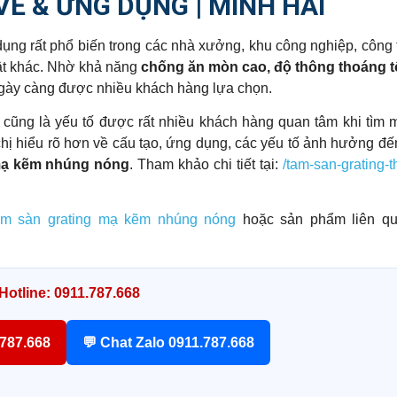
VẼ & ỨNG DỤNG | MINH HẢI
dụng rất phổ biến trong các nhà xưởng, khu công nghiệp, công 
uật khác. Nhờ khả năng
chống ăn mòn cao, độ thông thoáng tố
gày càng được nhiều khách hàng lựa chọn.
cũng là yếu tố được rất nhiều khách hàng quan tâm khi tìm 
chị hiểu rõ hơn về cấu tạo, ứng dụng, các yếu tố ảnh hưởng đế
 mạ kẽm nhúng nóng
. Tham khảo chi tiết tại:
/tam-san-grating-
ấm sàn grating mạ kẽm nhúng nóng
hoặc sản phẩm liên qu
Hotline: 0911.787.668
.787.668
💬 Chat Zalo 0911.787.668