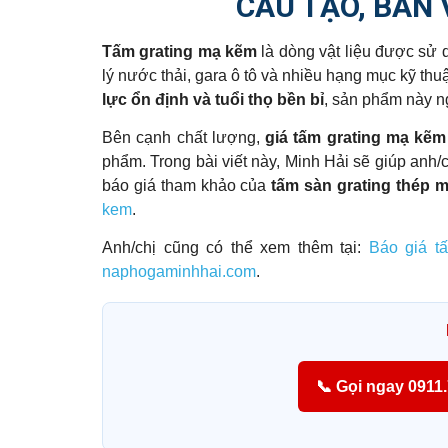
CẤU TẠO, BẢN 
Tấm grating mạ kẽm
là dòng vật liệu được sử 
lý nước thải, gara ô tô và nhiều hạng mục kỹ th
lực ổn định và tuổi thọ bền bỉ
, sản phẩm này n
Bên cạnh chất lượng,
giá tấm grating mạ kẽm
phẩm. Trong bài viết này, Minh Hải sẽ giúp anh/
báo giá tham khảo của
tấm sàn grating thép
kem
.
Anh/chị cũng có thể xem thêm tại:
Báo giá t
naphogaminhhai.com
.
📞 Gọi ngay 0911