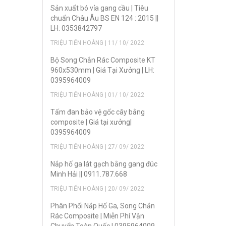
Sản xuẩt bó vỉa gang cầu | Tiêu
chuẩn Châu Âu BS EN 124 : 2015 ||
LH: 0353842797
TRIỆU TIẾN HOÀNG | 11/ 10/ 2022
Bộ Song Chắn Rác Composite KT
960x530mm | Giá Tại Xưởng | LH:
0395964009
TRIỆU TIẾN HOÀNG | 01/ 10/ 2022
Tấm đan bảo vệ gốc cây bằng
composite | Giá tại xưởng|
0395964009
TRIỆU TIẾN HOÀNG | 27/ 09/ 2022
Nắp hố ga lát gạch bằng gang đúc
Minh Hải || 0911.787.668
TRIỆU TIẾN HOÀNG | 20/ 09/ 2022
Phân Phối Nắp Hố Ga, Song Chắn
Rác Composite | Miễn Phí Vận