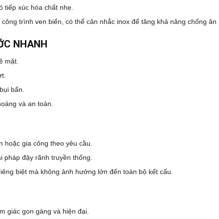
 tiếp xúc hóa chất nhẹ.
công trình ven biển, có thể cân nhắc inox để tăng khả năng chống ăn
ƯỚC NHANH
ề mặt.
t.
bụi bẩn.
hoáng và an toàn.
n hoặc gia công theo yêu cầu.
ải pháp đậy rãnh truyền thống.
 riêng biệt mà không ảnh hưởng lớn đến toàn bộ kết cấu.
m giác gọn gàng và hiện đại.