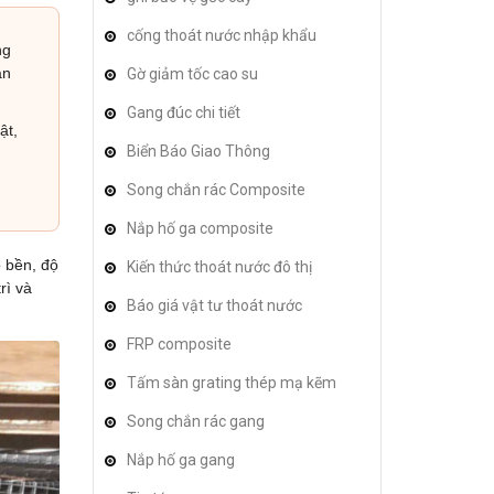
cống thoát nước nhập khẩu
ng
ạn
Gờ giảm tốc cao su
Gang đúc chi tiết
ật,
Biển Báo Giao Thông
Song chắn rác Composite
Nắp hố ga composite
ộ bền, độ
Kiến thức thoát nước đô thị
rì và
Báo giá vật tư thoát nước
FRP composite
Tấm sàn grating thép mạ kẽm
Song chắn rác gang
Nắp hố ga gang