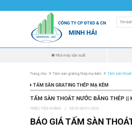
Nhà máy sản xuất
Trang chủ
Tấm sàn grating thép mạ kẽm
Tấm sàn thoát 
TẤM SÀN GRATING THÉP MẠ KẼM
TẤM SÀN THOÁT NƯỚC BẰNG THÉP || K
TRIỆU TIẾN HOÀNG
|
08:00 08/01/2026
BÁO GIÁ TẤM SÀN THOÁ