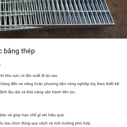
c bằng thép
O
ới khu vực có tần suất đi lại cao.
 hàng đến xe nâng hoặc phương tiện công nghiệp tùy theo thiết kế.
ịnh lâu dài và khả năng vận hành liên tục.
ảo vệ giúp hạn chế gỉ sét hiệu quả.
nếu lựa chọn đúng quy cách và môi trường phù hợp.