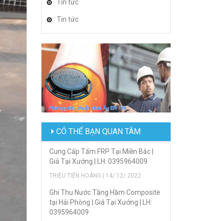
Tin tức
Tin tức
CÓ THỂ BẠN QUAN TÂM
Cung Cấp Tấm FRP Tại Miền Bắc |
Giá Tại Xưởng | LH: 0395964009
TRIỆU TIẾN HOÀNG | 14/ 12/ 2022
Ghi Thu Nước Tầng Hầm Composite
tại Hải Phòng | Giá Tại Xưởng | LH:
0395964009