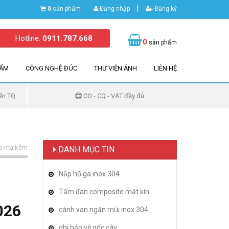
|
0
sản phẩm
Đăng nhập
Đăng ký
Hotline:
0911.787.668
0
sản phẩm
HẨM
CÔNG NGHỆ ĐÚC
THƯ VIỆN ẢNH
LIÊN HỆ
ển TQ
CO - CQ - VAT đầy đủ
ép mạ kẽm
DANH MỤC TIN
Nắp hố ga inox 304
Tấm đan composite mặt kín
026
cánh van ngăn mùi inox 304
ghi bảo vệ gốc cây