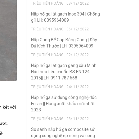
TRIỆU TIẾN HOÀNG | 08/ 12/ 2022
Nắp hố ga lát gạch Inox 304 | Chống
gỉ | LH: 0395964009
TRIỆU TIẾN HOÀNG | 06/ 12/ 2022
Nắp Gang Bể Cáp Bằng Gang | Đầy
Đủ Kích Thước | LH: 0395964009
TRIỆU TIẾN HOÀNG | 02/ 12/ 2022
Nắp hố ga lát gạch gang cầu Minh
Hải theo tiêu chuẩn BS EN 124:
2015|| LH: 0911 787 668
TRIỆU TIẾN HOÀNG | 24/ 11/ 2022
Nắp hố ga sử dụng công nghệ đúc
Furan || Hàng xuất khẩu mới nhất
n kết với
2023
TRIỆU TIẾN HOÀNG | 23/ 11/ 2022
ượt.
So sánh nắp hố ga composite sử
g.
dụng công nghệ ép nóng và công