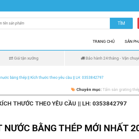
TÌM
TRANG CHỦ
SẢN P
Giá tận xưởng
Bảo hành 24 tháng - Vận chuy
nước bằng thép || Kích thước theo yêu cầu || LH: 0353842797
Chuyên mục:
Tấm sàn grating th
ÍCH THƯỚC THEO YÊU CẦU || LH: 0353842797
T NƯỚC BẰNG THÉP MỚI NHẤT 2