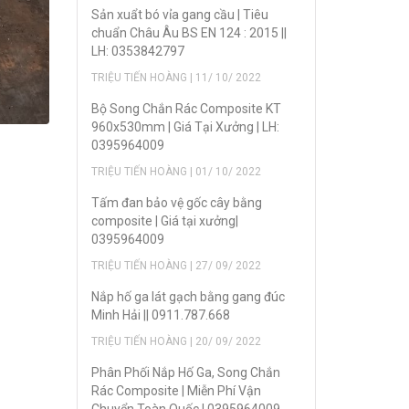
Sản xuẩt bó vỉa gang cầu | Tiêu
chuẩn Châu Âu BS EN 124 : 2015 ||
LH: 0353842797
TRIỆU TIẾN HOÀNG | 11/ 10/ 2022
Bộ Song Chắn Rác Composite KT
960x530mm | Giá Tại Xưởng | LH:
0395964009
TRIỆU TIẾN HOÀNG | 01/ 10/ 2022
Tấm đan bảo vệ gốc cây bằng
composite | Giá tại xưởng|
0395964009
TRIỆU TIẾN HOÀNG | 27/ 09/ 2022
Nắp hố ga lát gạch bằng gang đúc
Minh Hải || 0911.787.668
TRIỆU TIẾN HOÀNG | 20/ 09/ 2022
Phân Phối Nắp Hố Ga, Song Chắn
Rác Composite | Miễn Phí Vận