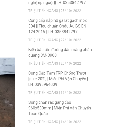
nghệ ép nguội || LH: 0353842797
TRIỆU TIẾN HOÀNG | 28/ 10/ 2022
Cung cấp nắp hố ga lát gạch inox
304 || Tiêu chuẩn Châu Âu BS EN
124:2015 || LH: 0353842797
TRIỆU TIẾN HOÀNG | 27/ 10/ 2022
Biển báo tên đường dán màng phản
quang 3M-3900
TRIỆU TIẾN HOÀNG | 25/ 10/ 2022
Cung Cấp Tấm FRP Chống Trượt
[sale 20%] | Miễn Phí Vận Chuyển |
LH: 0395964009
TRIỆU TIẾN HOÀNG | 16/ 10/ 2022
Song chắn rác gang cầu
960x530mm | Miễn Phí Vận Chuyển
Toàn Quốc
TRIỆU TIẾN HOÀNG | 14/ 10/ 2022