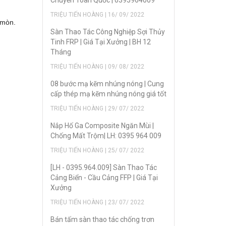
Chuyển Toàn Quốc | 0395964009
TRIỆU TIẾN HOÀNG | 16/ 09/ 2022
 mòn.
Sàn Thao Tác Công Nghiệp Sợi Thủy
Tinh FRP | Giá Tại Xưởng | BH 12
Tháng
TRIỆU TIẾN HOÀNG | 09/ 08/ 2022
08 bước mạ kẽm nhúng nóng | Cung
cấp thép mạ kẽm nhúng nóng giá tốt
TRIỆU TIẾN HOÀNG | 29/ 07/ 2022
Nắp Hố Ga Composite Ngăn Mùi |
Chống Mất Trộm| LH: 0395 964 009
TRIỆU TIẾN HOÀNG | 25/ 07/ 2022
[LH - 0395.964.009] Sàn Thao Tác
Cảng Biển - Cầu Cảng FFP | Giá Tại
Xưởng
TRIỆU TIẾN HOÀNG | 23/ 07/ 2022
Bán tấm sàn thao tác chống trơn