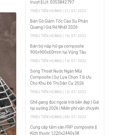
trượt || LH: 0353842797
TRIỆU TIẾN HOÀNG | 21/ 07/ 2022
Bán Gờ Giảm Tốc Cao Su Phản
Quang | Giá Rẻ Nhất 2026
TRIỆU TIẾN HOÀNG | 19/ 07/ 2022
Bán bộ nắp hố ga composite
900x900x60mm tại Vũng Tàu
TRIỆU TIẾN HOÀNG | 14/ 07/ 2022
Song Thoát Nước Ngăn Mùi
Composite | Sự Lựa Chọn Tối Ưu
Cho Khu Đô Thị Dân Cư 2026
TRIỆU TIẾN HOÀNG | 13/ 07/ 2022
Ghế gang đúc ngoài trời bền đẹp | Giá
tại xưởng 2026 | Miễn phí vận chuyển
TRIỆU TIẾN HOÀNG | 09/ 07/ 2022
Cung cấp tấm sàn FRP composite ||
Kích thước 1220x2440x38