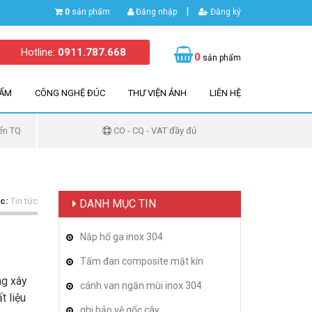
|
0
sản phẩm
Đăng nhập
Đăng ký
Hotline:
0911.787.668
0
sản phẩm
HẨM
CÔNG NGHỆ ĐÚC
THƯ VIỆN ẢNH
LIÊN HỆ
ển TQ
CO - CQ - VAT đầy đủ
c:
Tin tức
DANH MỤC TIN
Nắp hố ga inox 304
Tấm đan composite mặt kín
ng xây
cánh van ngăn mùi inox 304
t liệu
ghi bảo vệ gốc cây