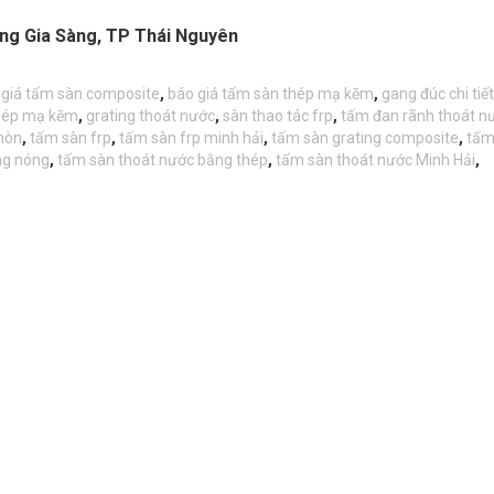
ng Gia Sàng, TP Thái Nguyên
 giá tấm sàn composite
,
báo giá tấm sàn thép mạ kẽm
,
gang đúc chi tiết
thép mạ kẽm
,
grating thoát nước
,
sàn thao tác frp
,
tấm đan rãnh thoát n
mòn
,
tấm sàn frp
,
tấm sàn frp minh hải
,
tấm sàn grating composite
,
tấm
ng nóng
,
tấm sàn thoát nước bằng thép
,
tấm sàn thoát nước Minh Hải
,