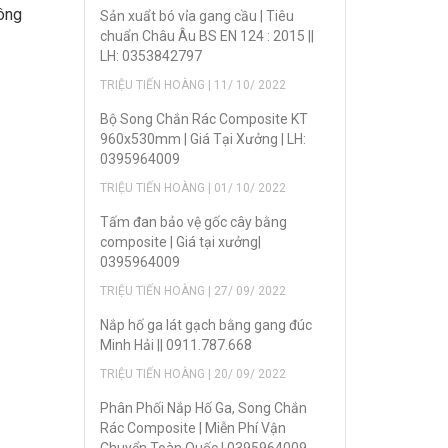
hông
Sản xuẩt bó vỉa gang cầu | Tiêu
chuẩn Châu Âu BS EN 124 : 2015 ||
LH: 0353842797
TRIỆU TIẾN HOÀNG | 11/ 10/ 2022
Bộ Song Chắn Rác Composite KT
960x530mm | Giá Tại Xưởng | LH:
0395964009
TRIỆU TIẾN HOÀNG | 01/ 10/ 2022
Tấm đan bảo vệ gốc cây bằng
composite | Giá tại xưởng|
0395964009
TRIỆU TIẾN HOÀNG | 27/ 09/ 2022
Nắp hố ga lát gạch bằng gang đúc
Minh Hải || 0911.787.668
TRIỆU TIẾN HOÀNG | 20/ 09/ 2022
Phân Phối Nắp Hố Ga, Song Chắn
Rác Composite | Miễn Phí Vận