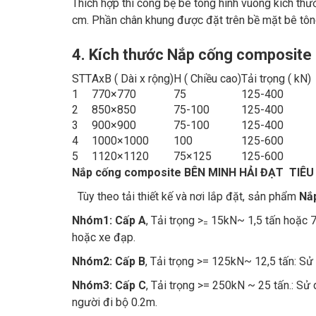
Thích hợp thi công bệ bê tông hình vuông kích thướ
cm. Phần chân khung được đặt trên bề mặt bê tông
4. Kích thước Nắp cống composite
STT
AxB ( Dài x rộng)
H ( Chiều cao)
Tải trọng ( kN)
1
770×770
75
125-400
2
850×850
75-100
125-400
3
900×900
75-100
125-400
4
1000×1000
100
125-600
5
1120×1120
75×125
125-600
Nắp cống composite BÊN MINH HẢI ĐẠT TIÊU
Tùy theo tải thiết kế và nơi lắp đặt, sản phẩm
Nắp
Nhóm1:
Cấp A
, Tải trọng >
15kN~ 1,5 tấn hoặc 7
=
hoặc xe đạp.
Nhóm2:
Cấp B
, Tải trọng >= 125kN~ 12,5 tấn: Sử 
Nhóm3:
Cấp C
, Tải trọng >= 250kN ~ 25 tấn.: Sử 
người đi bộ 0.2m.