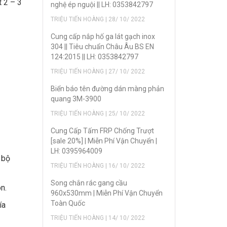
t 2 – 3
nghệ ép nguội || LH: 0353842797
TRIỆU TIẾN HOÀNG | 28/ 10/ 2022
Cung cấp nắp hố ga lát gạch inox
304 || Tiêu chuẩn Châu Âu BS EN
124:2015 || LH: 0353842797
TRIỆU TIẾN HOÀNG | 27/ 10/ 2022
Biển báo tên đường dán màng phản
quang 3M-3900
TRIỆU TIẾN HOÀNG | 25/ 10/ 2022
Cung Cấp Tấm FRP Chống Trượt
[sale 20%] | Miễn Phí Vận Chuyển |
LH: 0395964009
 bộ
TRIỆU TIẾN HOÀNG | 16/ 10/ 2022
Song chắn rác gang cầu
n.
960x530mm | Miễn Phí Vận Chuyển
Toàn Quốc
ía
TRIỆU TIẾN HOÀNG | 14/ 10/ 2022