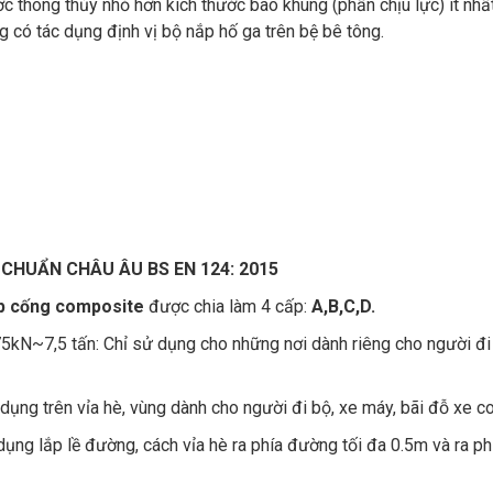
c thông thủy nhỏ hơn kích thước bao khung (phần chịu lực) ít nhấ
 có tác dụng định vị bộ nắp hố ga trên bệ bê tông.
 CHUẨN CHÂU ÂU BS EN 124: 2015
 cống composite
được chia làm 4 cấp:
A,B,C,D.
5kN~7,5 tấn: Chỉ sử dụng cho những nơi dành riêng cho người đi
dụng trên vỉa hè, vùng dành cho người đi bộ, xe máy, bãi đỗ xe co
dụng lắp lề đường, cách vỉa hè ra phía đường tối đa 0.5m và ra ph