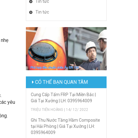
Tin tức
Tin tức
 nhẹ
CÓ THỂ BẠN QUAN TÂM
Cung Cấp Tấm FRP Tại Miền Bắc |
.
Giá Tại Xưởng | LH: 0395964009
các yêu
TRIỆU TIẾN HOÀNG | 14/ 12/ 2022
ông.
Ghi Thu Nước Tầng Hầm Composite
tại Hải Phòng | Giá Tại Xưởng | LH:
0395964009