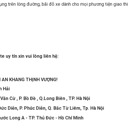
ụng trên lòng đường, bãi đỗ xe dành cho mọi phương tiện giao t
uy tín xin vui lòng liên hệ:
N AN KHANG THỊNH VƯỢNG!
h Hải
ăn Cừ , P. Bồ Đề , Q.Long Biên , TP. Hà Nội
c Diễn, P. Phúc Diễn, Q. Bắc Từ Liêm, Tp. Hà Nội
hước Long A - TP. Thủ Đức - Hồ Chí Minh