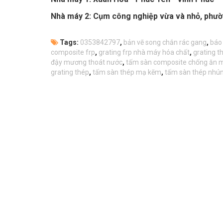
Nhà máy 2: Cụm công nghiệp vừa và nhỏ, phườ
Tags:
0353842797
,
bản vẽ song chắn rác gang
,
báo
composite frp
,
grating frp nhà máy hóa chất
,
grating 
đậy mương thoát nước
,
tấm sàn composite chống ăn 
grating thép
,
tấm sàn thép mạ kẽm
,
tấm sàn thép nhú