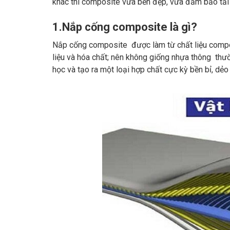
khác thì composite vừa bền đẹp, vừa đảm bảo tải
1.Nắp cống composite là gì?
Nắp cống composite được làm từ chất liệu compos
liệu và hóa chất; nên không giống nhựa thông thư
học và tạo ra một loại hợp chất cực kỳ bền bỉ, dẻo 