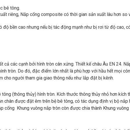
c bê tông.
 xuất riêng, Nắp cống composite có thời gian sản xuất lâu hơn so 
 độ bền cao nhưng nếu bị tác động mạnh như bị rơi từ độ cao, có
t cả các cạnh bởi hình tròn cân xứng. Thiết kế châu Âu EN 24. N
nh tròn. Do đó, đặc điểm lớn nhất là phù hợp với hầu hết mọi công
m cho người tham gia giao thông nếu như lắp đặt bị kênh.
 tông (thông thủy) hình tròn. Kích thước thông thủy nhỏ hơn kích 
ần chân được đặt êm trên bệ bê tông, có tác dụng định vị bộ nắp 
 Nắp cống Khung vuông nắp tròn còn được chia thành Khung vuôn