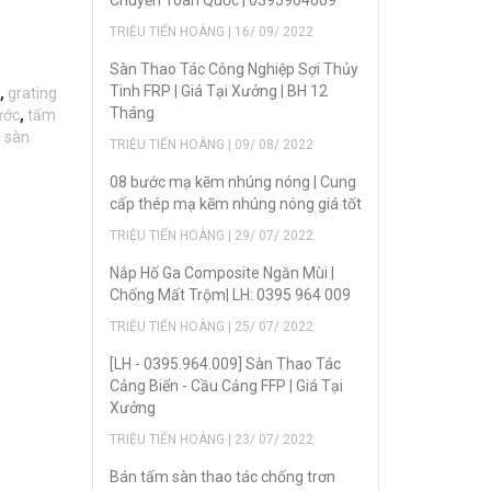
Chuyển Toàn Quốc | 0395964009
TRIỆU TIẾN HOÀNG | 16/ 09/ 2022
Sàn Thao Tác Công Nghiệp Sợi Thủy
Tinh FRP | Giá Tại Xưởng | BH 12
,
grating
Tháng
ước
,
tấm
 sàn
TRIỆU TIẾN HOÀNG | 09/ 08/ 2022
08 bước mạ kẽm nhúng nóng | Cung
cấp thép mạ kẽm nhúng nóng giá tốt
TRIỆU TIẾN HOÀNG | 29/ 07/ 2022
Nắp Hố Ga Composite Ngăn Mùi |
Chống Mất Trộm| LH: 0395 964 009
TRIỆU TIẾN HOÀNG | 25/ 07/ 2022
[LH - 0395.964.009] Sàn Thao Tác
Cảng Biển - Cầu Cảng FFP | Giá Tại
Xưởng
TRIỆU TIẾN HOÀNG | 23/ 07/ 2022
Bán tấm sàn thao tác chống trơn