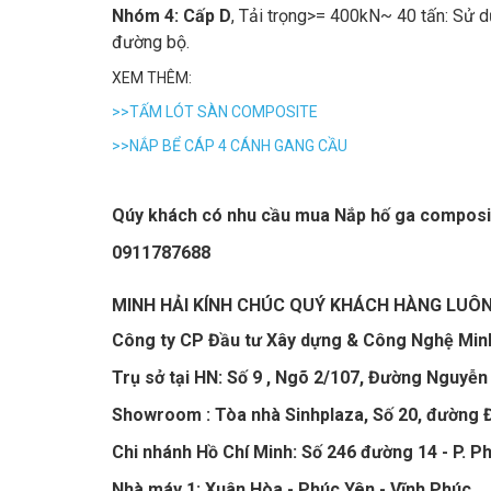
Nhóm 4:
Cấp D
, Tải trọng>= 400kN~ 40 tấn: Sử d
đường bộ.
XEM THÊM:
>>TẤM LÓT SÀN COMPOSITE
>>NẮP BỂ CÁP 4 CÁNH GANG CẦU
Qúy khách có nhu cầu mua Nắp hố ga composite 
0911787688
MINH HẢI KÍNH CHÚC QUÝ KHÁCH HÀNG LUÔ
Công ty CP Đầu tư Xây dựng & Công Nghệ Min
Trụ sở tại HN: Số 9 , Ngõ 2/107, Đường Nguyễn V
Showroom : Tòa nhà Sinhplaza, Số 20, đường Đứ
Chi nhánh Hồ Chí Minh: Số 246 đường 14 - P. P
Nhà máy 1: Xuân Hòa - Phúc Yên - Vĩnh Phúc