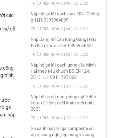
TRIỆU TIẾN HOÀNG | 08/ 12/ 2022
Nắp hố ga lát gạch Inox 304 | Chống
với các
gỉ | LH: 0395964009
 thể dễ
TRIỆU TIẾN HOÀNG | 06/ 12/ 2022
Nắp Gang Bể Cáp Bằng Gang | Đầy
Đủ Kích Thước | LH: 0395964009
TRIỆU TIẾN HOÀNG | 02/ 12/ 2022
Nắp hố ga lát gạch gang cầu Minh
ắp cống
Hải theo tiêu chuẩn BS EN 124:
 trình,
2015|| LH: 0911 787 668
TRIỆU TIẾN HOÀNG | 24/ 11/ 2022
Nắp hố ga sử dụng công nghệ đúc
thước
Furan || Hàng xuất khẩu mới nhất
hố ga
2023
g âm nắp
TRIỆU TIẾN HOÀNG | 23/ 11/ 2022
So sánh nắp hố ga composite sử
dụng công nghệ ép nóng và công