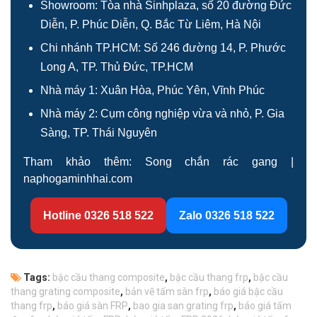
Showroom: Tòa nhà Sinhplaza, số 20 đường Đức
Diễn, P. Phúc Diễn, Q. Bắc Từ Liêm, Hà Nội
Chi nhánh TP.HCM: Số 246 đường 14, P. Phước
Long A, TP. Thủ Đức, TP.HCM
Nhà máy 1: Xuân Hòa, Phúc Yên, Vĩnh Phúc
Nhà máy 2: Cụm công nghiệp vừa và nhỏ, P. Gia
Sàng, TP. Thái Nguyên
Tham khảo thêm:
Song chắn rác gang
|
naphogaminhhai.com
Hotline 0326 518 522
Zalo 0326 518 522
Tags:
bậc cầu thang composite
,
bậc cầu thang frp
,
bậc cầu
thang grating composite
,
bản vẽ tấm sàn frp
,
báo giá bậc cầu
thang frp
,
báo giá sàn FRP
,
bao gia san grating frp
,
báo giá tấm