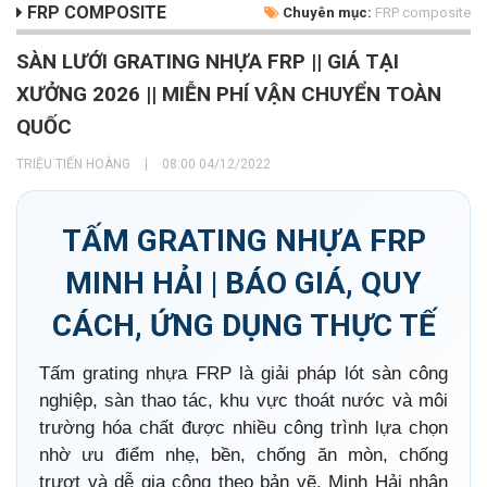
FRP COMPOSITE
Chuyên mục:
FRP composite
SÀN LƯỚI GRATING NHỰA FRP || GIÁ TẠI
XƯỞNG 2026 || MIỄN PHÍ VẬN CHUYỂN TOÀN
QUỐC
TRIỆU TIẾN HOÀNG
|
08:00 04/12/2022
TẤM GRATING NHỰA FRP
MINH HẢI | BÁO GIÁ, QUY
CÁCH, ỨNG DỤNG THỰC TẾ
Tấm grating nhựa FRP là giải pháp lót sàn công
nghiệp, sàn thao tác, khu vực thoát nước và môi
trường hóa chất được nhiều công trình lựa chọn
nhờ ưu điểm nhẹ, bền, chống ăn mòn, chống
trượt và dễ gia công theo bản vẽ. Minh Hải nhận